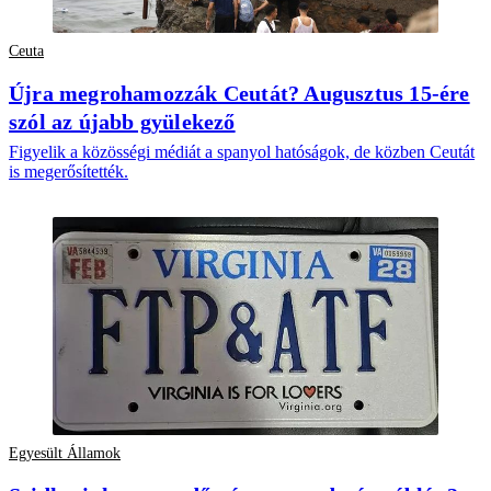
Ceuta
Újra megrohamozzák Ceutát? Augusztus 15-ére
szól az újabb gyülekező
Figyelik a közösségi médiát a spanyol hatóságok, de közben Ceutát
is megerősítették.
Egyesült Államok