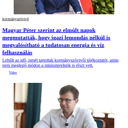
kormányszóvivő
Magyar Péter szerint az elmúlt napok
megmutatták, hogy igazi lemondás nélkül is
megvalósítható a tudatosan energia és víz
felhasználás
Lehűlt az idő, ismét tartottak kormányszóvivői tájékoztatót, amin
nem meglepő módon a miniszterelnök is részt vett.