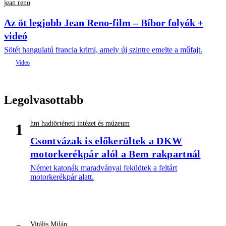
jean reno
Az öt legjobb Jean Reno-film – Bíbor folyók +
videó
Sötét hangulatú francia krimi, amely új szintre emelte a műfajt.
Legolvasottabb
hm hadtörténeti intézet és múzeum
1
Csontvázak is előkerültek a DKW
motorkerékpár alól a Bem rakpartnál
Német katonák maradványai feküdtek a feltárt
motorkerékpár alatt.
Vitális Milán