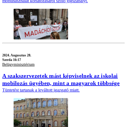
mobilhasználat korlátozásáról szóló jogszabályt.
2024.
Augusztus 28.
Szerda 16:17
Belügyminisztérium
A szakszervezetek mást képviselnek az iskolai
mobilozás ügyében, mint a magyarok többsége
Tüntetést tartanak a leváltott igazgató miatt.