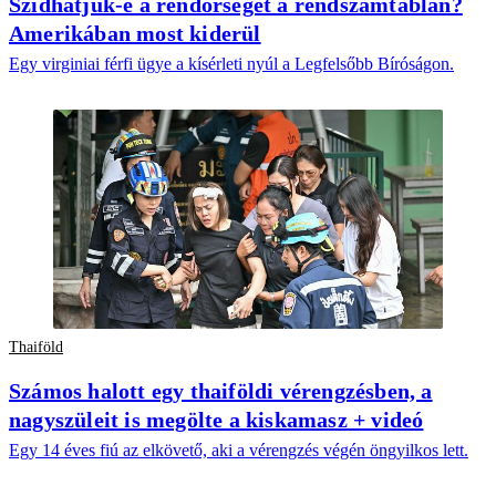
Szidhatjuk-e a rendőrséget a rendszámtáblán?
Amerikában most kiderül
Egy virginiai férfi ügye a kísérleti nyúl a Legfelsőbb Bíróságon.
Thaiföld
Számos halott egy thaiföldi vérengzésben, a
nagyszüleit is megölte a kiskamasz + videó
Egy 14 éves fiú az elkövető, aki a vérengzés végén öngyilkos lett.