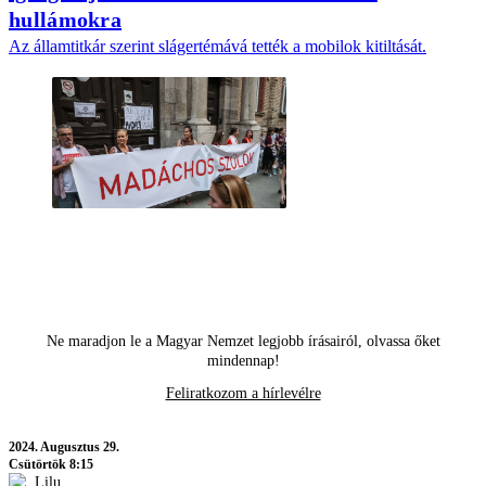
hullámokra
Az államtitkár szerint slágertémává tették a mobilok kitiltását.
Ne maradjon le a Magyar Nemzet legjobb írásairól, olvassa őket
mindennap!
Feliratkozom a hírlevélre
2024.
Augusztus 29.
Csütörtök 8:15
Lilu