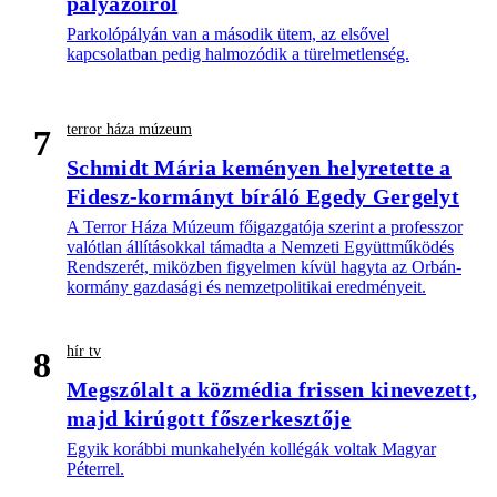
pályázóiról
Parkolópályán van a második ütem, az elsővel
kapcsolatban pedig halmozódik a türelmetlenség.
terror háza múzeum
7
Schmidt Mária keményen helyretette a
Fidesz-kormányt bíráló Egedy Gergelyt
A Terror Háza Múzeum főigazgatója szerint a professzor
valótlan állításokkal támadta a Nemzeti Együttműködés
Rendszerét, miközben figyelmen kívül hagyta az Orbán-
kormány gazdasági és nemzetpolitikai eredményeit.
hír tv
8
Megszólalt a közmédia frissen kinevezett,
majd kirúgott főszerkesztője
Egyik korábbi munkahelyén kollégák voltak Magyar
Péterrel.