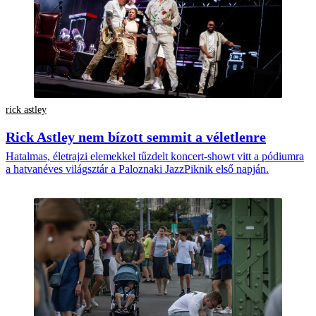
rick astley
Rick Astley nem bízott semmit a véletlenre
Hatalmas, életrajzi elemekkel tűzdelt koncert-showt vitt a pódiumra
a hatvanéves világsztár a Paloznaki JazzPiknik első napján.