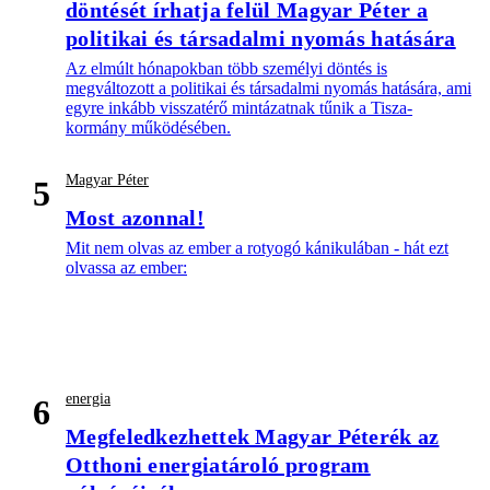
döntését írhatja felül Magyar Péter a
politikai és társadalmi nyomás hatására
Az elmúlt hónapokban több személyi döntés is
megváltozott a politikai és társadalmi nyomás hatására, ami
egyre inkább visszatérő mintázatnak tűnik a Tisza-
kormány működésében.
Magyar Péter
5
Most azonnal!
Mit nem olvas az ember a rotyogó kánikulában - hát ezt
olvassa az ember:
energia
6
Megfeledkezhettek Magyar Péterék az
Otthoni energiatároló program