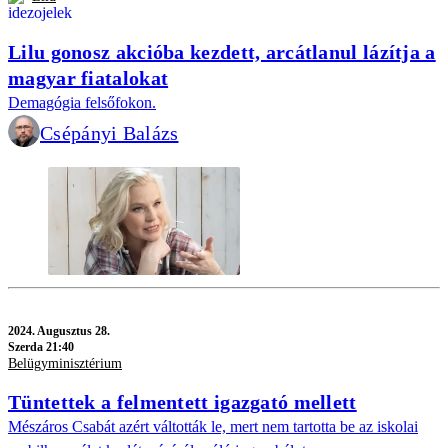
Lilu gonosz akcióba kezdett, arcátlanul lázítja a
magyar fiatalokat
Demagógia felsőfokon.
Csépányi Balázs
2024.
Augusztus 28.
Szerda 21:40
Belügyminisztérium
Tüntettek a felmentett igazgató mellett
Mészáros Csabát azért váltották le, mert nem tartotta be az iskolai