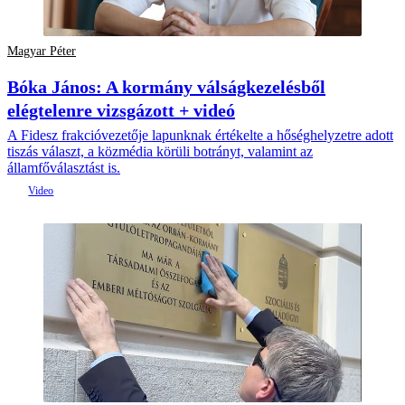
Magyar Péter
Bóka János: A kormány válságkezelésből
elégtelenre vizsgázott + videó
A Fidesz frakcióvezetője lapunknak értékelte a hőséghelyzetre adott
tiszás választ, a közmédia körüli botrányt, valamint az
államfőválasztást is.