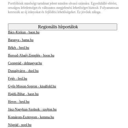
Portfóliónk minőségi tartalmat jelent minden olvasó számára. Egyedülálló elérést,
országos lefedettséget és változatos megjelenési lehetőséget biztosít. Folyamatosan
keressük az új irányokat és fejlődési lehetőségeket. Ez jövőnk záloga.
Regionális hírportálok
Bács-Kiskun - baon.hu
Baranya - bama.hu
Békés - beol.hu
Borsod-Abaúj-Zemplén - boon.hu
Csongrád - delmagyar.hu
Dunaújváros - duol.hu
Fejér - feol.hu
Győr-Moson-Sopron - kisalfold.hu
Hajdú-Bihar - haon.hu
Heves - heol.hu
Jász-Nagykun-Szolnok - szoljon.hu
Komárom-Esztergom - kemma.hu
Nógrád - nool.hu