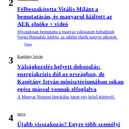
2
Félbeszakította Vitális Milánt a
bemutatásán, és magyarul kiáltott az
AEK elnöke + videó
Hivatalosan bemutatta a magyar válogatott futballistát
Varga Barnabás klubja, az athéni elnök nagyot alkotott.
Kapitány István
3
Válságkezelés helyett dobozolás:
energiakrízis dúl az országban, de
Kapitány István minisztériumában sokan
egész mással vannak elfoglalva
A Magyar Nemzet birtokába jutott egy belső körlevél.
mtva
4
Újabb visszakozás? Egyre több személyi