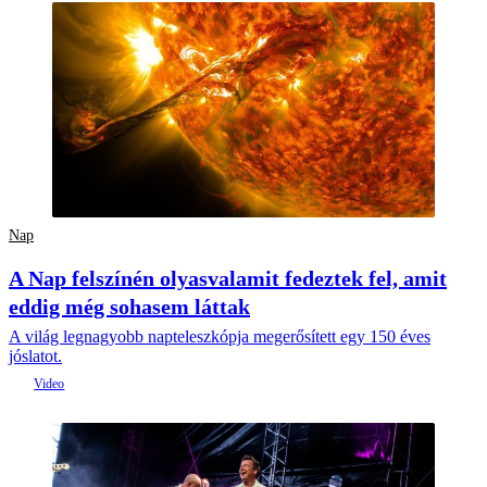
Nap
A Nap felszínén olyasvalamit fedeztek fel, amit
eddig még sohasem láttak
A világ legnagyobb napteleszkópja megerősített egy 150 éves
jóslatot.