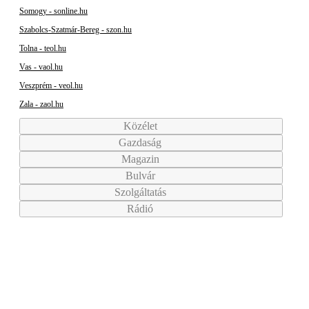
Somogy - sonline.hu
Szabolcs-Szatmár-Bereg - szon.hu
Tolna - teol.hu
Vas - vaol.hu
Veszprém - veol.hu
Zala - zaol.hu
Közélet
Gazdaság
Magazin
Bulvár
Szolgáltatás
Rádió