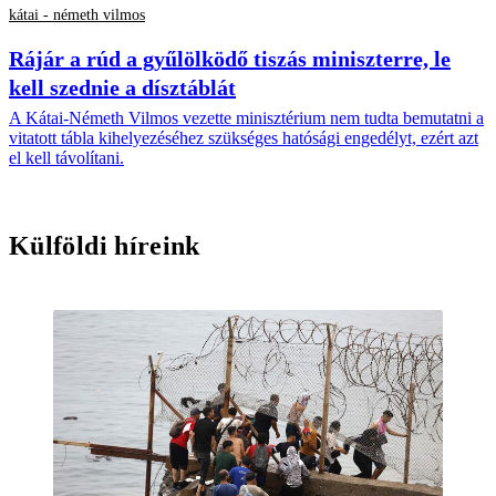
kátai - németh vilmos
Rájár a rúd a gyűlölködő tiszás miniszterre, le
kell szednie a dísztáblát
A Kátai-Németh Vilmos vezette minisztérium nem tudta bemutatni a
vitatott tábla kihelyezéséhez szükséges hatósági engedélyt, ezért azt
el kell távolítani.
Külföldi híreink