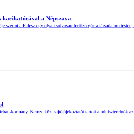
 karikatúrával a Népszava
e szerint a Fidesz egy olyan súlyosan fertőző góc a társadalom testén, am
ol
rbán-kormány. Nemzetközi sajtótájékoztatót tartott a miniszterelnök az