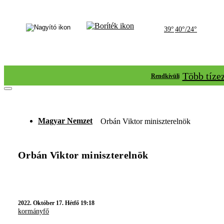
39°
40°/24°
Több tíze
Rendkívüli
Magyar Nemzet
Orbán Viktor miniszterelnök
Orbán Viktor miniszterelnök
2022.
Október 17. Hétfő 19:18
kormányfő