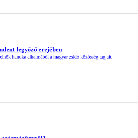
indent legyőző erejében
elnök hanuka alkalmából a magyar zsidó közösség tagjait.