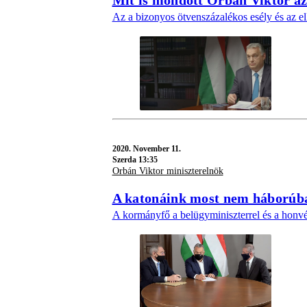
Mit is mondott Orbán Viktor az
Az a bizonyos ötvenszázalékos esély és az el
2020.
November 11.
Szerda 13:35
Orbán Viktor miniszterelnök
A katonáink most nem háborúba
A kormányfő a belügyminiszterrel és a honvéd