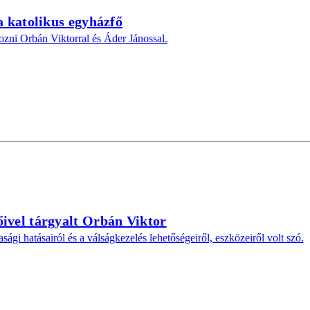
a katolikus egyházfő
ozni Orbán Viktorral és Áder Jánossal.
őivel tárgyalt Orbán Viktor
gi hatásairól és a válságkezelés lehetőségeiről, eszközeiről volt szó.