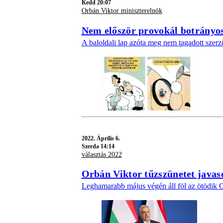
Kedd 20:07
Orbán Viktor miniszterelnök
Nem először provokál botrányos
A baloldali lap azóta meg nem tagadott szerzőj
2022.
Április 6.
Szerda 14:14
választás 2022
Orbán Viktor tűzszünetet javas
Leghamarabb május végén áll föl az ötödik O