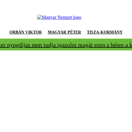
ORBÁN VIKTOR
MAGYAR PÉTER
TISZA-KORMÁNY
zer nyugdíjas nem tudja igazolni magát ezen a héten a