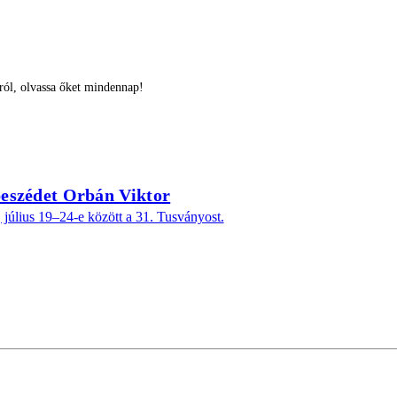
ról, olvassa őket mindennap!
eszédet Orbán Viktor
 július 19–24-e között a 31. Tusványost.