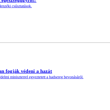
 egészségügyről?
lenzéki csúsztatások.
n fogják védeni a hazát
elmi miniszterrel egyeztetett a hadsereg bevonásáról.