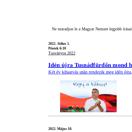
Ne maradjon le a Magyar Nemzet legjobb írásai
2022.
Július 1.
Péntek 6:10
Tusványos 2022
Idén újra Tusnádfürdőn mond b
Két év kihagyás után rendezik meg idén újra,
2022.
Május 10.