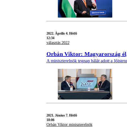
2022.
Április 4. Hétfő
12:34
választás 2022
Orbán Viktor: Magyarország él,
A miniszterelnök tegnap hálát adott a Jóiste
2021.
Június 7. Hétfő
18:06
Orbán Viktor miniszterelnök