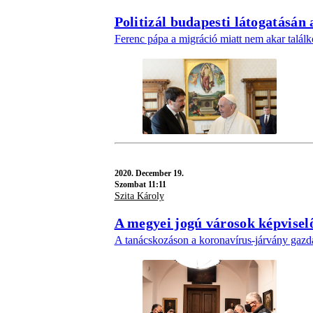
Politizál budapesti látogatásán 
Ferenc pápa a migráció miatt nem akar találk
2020.
December 19.
Szombat 11:11
Szita Károly
A megyei jogú városok képvisel
A tanácskozáson a koronavírus-járvány gazdasá