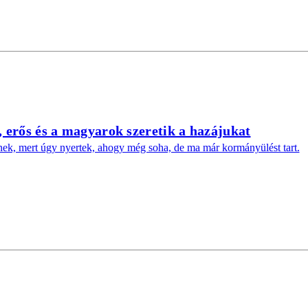
 erős és a magyarok szeretik a hazájukat
nnek, mert úgy nyertek, ahogy még soha, de ma már kormányülést tart.