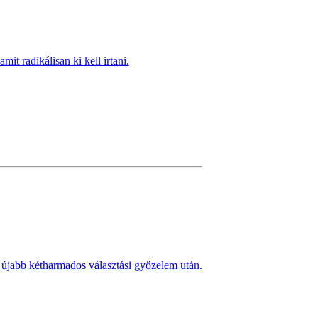
it radikálisan ki kell irtani.
 újabb kétharmados választási győzelem után.