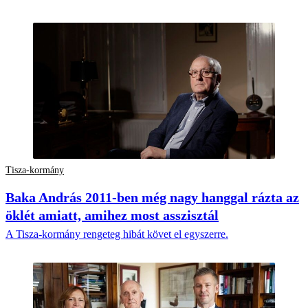
Tisza-kormány
Baka András 2011-ben még nagy hanggal rázta az
öklét amiatt, amihez most asszisztál
A Tisza-kormány rengeteg hibát követ el egyszerre.