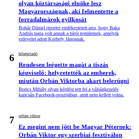
olyan köztársasági elnöke lesz
Magyarországnak, aki felmentette a
forradalmárok gyilkosát
Bohár Dániel riporter emlékeztetett arra, hogy Baka
András tagja volt annak a bírói testületnek, amelyik
enlevelet adott Korbely Jánosnak.
hőségriadó
6
Rendesen leégette magát a tiszás
képviselő: helyretették az emberek,
miután Orbán Viktorba akart belerúgni
Borics Mihály olyan kérdést tett fel a válságkezelés
kapcsán Facebook-posztjában, amit nem kellett volna.
orbán viktor
7
Ez megint nem jött be Magyar Péternek:
Orbán Viktor egy szerbiai fesztiválon