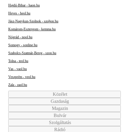
Hajdú-Bihar - haon.hu
Heves - heol.hu
Jász-Nagykun-Szolnok - szoljon.hu
Komárom-Esztergom - kemma.hu
Nógrád - nool.hu
Somogy - sonline.hu
Szabolcs-Szatmár-Bereg - szon.hu
Tolna - teol.hu
Vas - vaol.hu
Veszprém - veol.hu
Zala - zaol.hu
Közélet
Gazdaság
Magazin
Bulvár
Szolgáltatás
Rádió