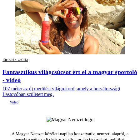
törőcsik zsófia
Fantasztikus világcsúcsot ért el a magyar sportoló
- videó
107 méter az új merülési világrekord, amely a horvátországi
Lastovóban született meg.
A Magyar Nemzet közéleti napilap konzervatív, nemzeti alapról, a
tényekre építve adja közre a legfontosabb társadalmi, politikai,