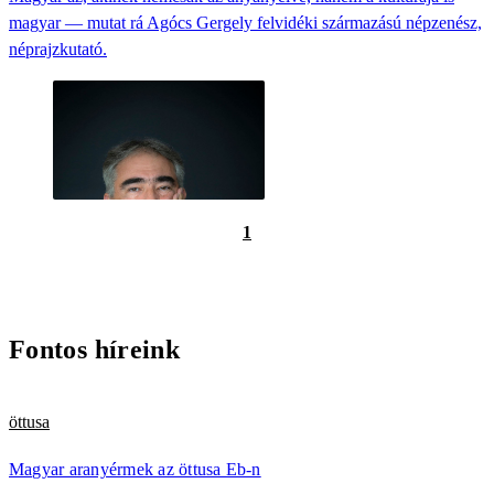
magyar — mutat rá Agócs Gergely felvidéki származású népzenész,
néprajzkutató.
1
Fontos híreink
öttusa
Magyar aranyérmek az öttusa Eb-n