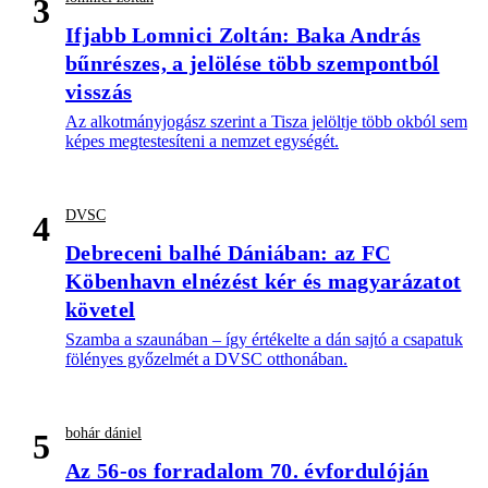
3
Ifjabb Lomnici Zoltán: Baka András
bűnrészes, a jelölése több szempontból
visszás
Az alkotmányjogász szerint a Tisza jelöltje több okból sem
képes megtestesíteni a nemzet egységét.
DVSC
4
Debreceni balhé Dániában: az FC
Köbenhavn elnézést kér és magyarázatot
követel
Szamba a szaunában – így értékelte a dán sajtó a csapatuk
fölényes győzelmét a DVSC otthonában.
bohár dániel
5
Az 56-os forradalom 70. évfordulóján