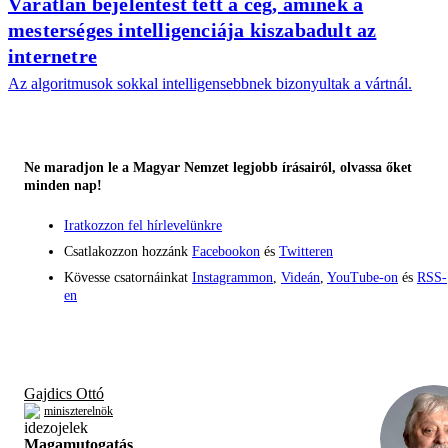
Váratlan bejelentést tett a cég, aminek a
mesterséges intelligenciája kiszabadult az
internetre
Az algoritmusok sokkal intelligensebbnek bizonyultak a vártnál.
Ne maradjon le a Magyar Nemzet legjobb írásairól, olvassa őket
minden nap!
Iratkozzon fel hírlevelünkre
Csatlakozzon hozzánk
Facebookon
és
Twitteren
Kövesse csatornáinkat
Instagrammon
,
Videán
,
YouTube-on
és
RSS-
en
Gajdics Ottó
miniszterelnök
Magamutogatás