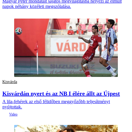
Magyar Péter mondatait sajátos megvilágításba helyezi az elmúlt
napok néhány közéleti megszólalása.
Kisvárda
Kisvárdán nyert és az NB I élére állt az Újpest
A lila-fehérek az első félidőben meggyőzőbb teljesítményt
nyújtottak.