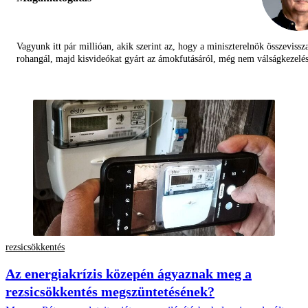
Vagyunk itt pár millióan, akik szerint az, hogy a miniszterelnök összevissz
rohangál, majd kisvideókat gyárt az ámokfutásáról, még nem válságkezelés
rezsicsökkentés
Az energiakrízis közepén ágyaznak meg a
rezsicsökkentés megszüntetésének?