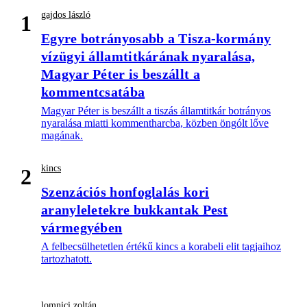
gajdos lászló
1
Egyre botrányosabb a Tisza-kormány
vízügyi államtitkárának nyaralása,
Magyar Péter is beszállt a
kommentcsatába
Magyar Péter is beszállt a tiszás államtitkár botrányos
nyaralása miatti kommentharcba, közben öngólt lőve
magának.
kincs
2
Szenzációs honfoglalás kori
aranyleletekre bukkantak Pest
vármegyében
A felbecsülhetetlen értékű kincs a korabeli elit tagjaihoz
tartozhatott.
lomnici zoltán