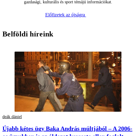
gazdasági, kulturális és sport témájú információkat.
Előfizetek az újságra
Belföldi híreink
deák dániel
Újabb kétes ügy Baka András múltjából – A 2006-