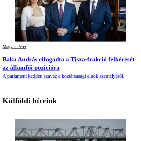
Magyar Péter
Baka András elfogadta a Tisza-frakció felkérését
az államfői pozícióra
A parlament kedden szavaz a köztársasági elnök személyéről.
Külföldi híreink