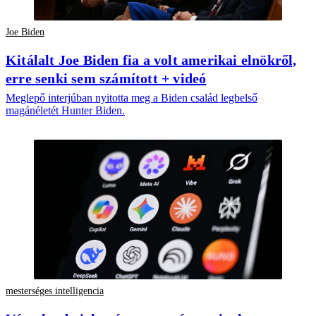
Joe Biden
Kitálalt Joe Biden fia a volt amerikai elnökről,
erre senki sem számított + videó
Meglepő interjúban nyitotta meg a Biden család legbelső
magánéletét Hunter Biden.
mesterséges intelligencia