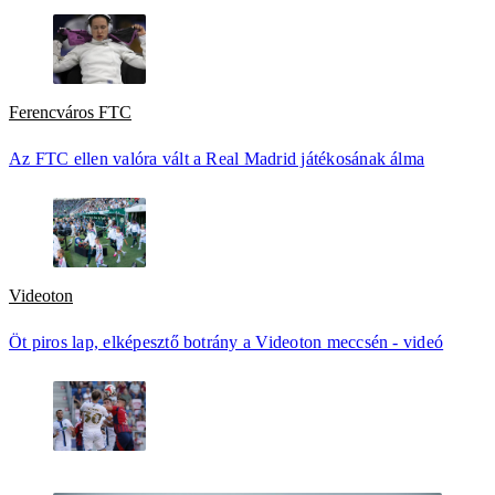
Ferencváros FTC
Az FTC ellen valóra vált a Real Madrid játékosának álma
Videoton
Öt piros lap, elképesztő botrány a Videoton meccsén - videó