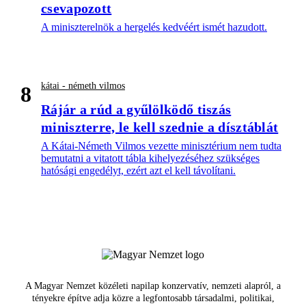
csevapozott
A miniszterelnök a hergelés kedvéért ismét hazudott.
kátai - németh vilmos
8
Rájár a rúd a gyűlölködő tiszás
miniszterre, le kell szednie a dísztáblát
A Kátai-Németh Vilmos vezette minisztérium nem tudta
bemutatni a vitatott tábla kihelyezéséhez szükséges
hatósági engedélyt, ezért azt el kell távolítani.
A Magyar Nemzet közéleti napilap konzervatív, nemzeti alapról, a
tényekre építve adja közre a legfontosabb társadalmi, politikai,