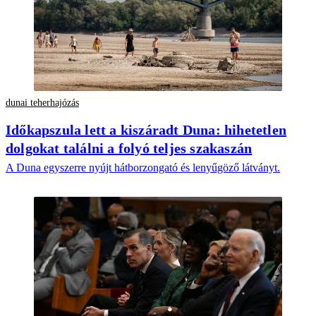
dunai teherhajózás
Időkapszula lett a kiszáradt Duna: hihetetlen
dolgokat találni a folyó teljes szakaszán
A Duna egyszerre nyújt hátborzongató és lenyűgöző látványt.