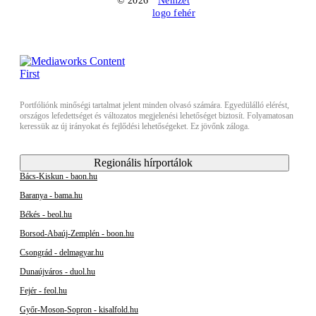
© 2026
Portfóliónk minőségi tartalmat jelent minden olvasó számára. Egyedülálló elérést,
országos lefedettséget és változatos megjelenési lehetőséget biztosít. Folyamatosan
keressük az új irányokat és fejlődési lehetőségeket. Ez jövőnk záloga.
Regionális hírportálok
Bács-Kiskun - baon.hu
Baranya - bama.hu
Békés - beol.hu
Borsod-Abaúj-Zemplén - boon.hu
Csongrád - delmagyar.hu
Dunaújváros - duol.hu
Fejér - feol.hu
Győr-Moson-Sopron - kisalfold.hu