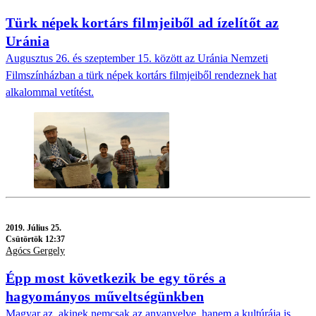
Türk népek kortárs filmjeiből ad ízelítőt az
Uránia
Augusztus 26. és szeptember 15. között az Uránia Nemzeti
Filmszínházban a türk népek kortárs filmjeiből rendeznek hat
alkalommal vetítést.
2019.
Július 25.
Csütörtök 12:37
Agócs Gergely
Épp most következik be egy törés a
hagyományos műveltségünkben
Magyar az, akinek nemcsak az anyanyelve, hanem a kultúrája is