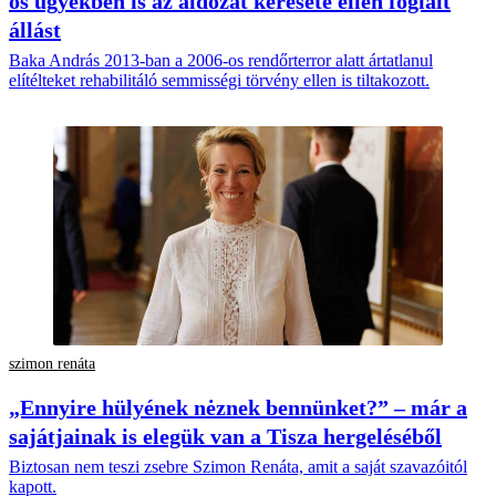
os ügyekben is az áldozat keresete ellen foglalt
állást
Baka András 2013-ban a 2006-os rendőrterror alatt ártatlanul
elítélteket rehabilitáló semmisségi törvény ellen is tiltakozott.
szimon renáta
„Ennyire hülyének nėznek bennünket?” – már a
sajátjainak is elegük van a Tisza hergeléséből
Biztosan nem teszi zsebre Szimon Renáta, amit a saját szavazóitól
kapott.