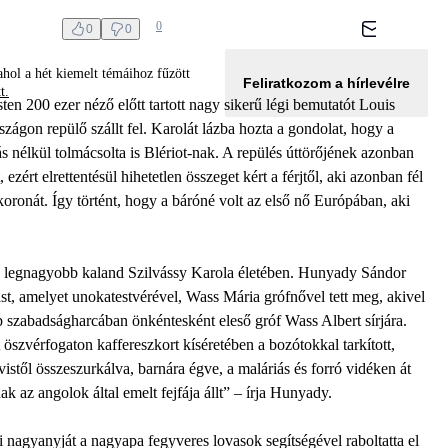
0
0
0
hol a hét kiemelt témáihoz fűzött
Feliratkozom a hírlevélre
tt.
en 200 ezer néző előtt tartott nagy sikerű légi bemutatót Louis
zágon repülő szállt fel. Karolát lázba hozta a gondolat, hogy a
s nélkül tolmácsolta is Blériot-nak. A repülés úttörőjének azonban
zért elrettentésül hihetetlen összeget kért a férjtől, aki azonban fél
ykoronát. Így történt, hogy a báróné volt az első nő Európában, aki
a legnagyobb kaland Szilvássy Karola életében. Hunyady Sándor
ást, amelyet unokatestvérével, Wass Mária grófnővel tett meg, akivel
ép szabadságharcában önkéntesként eleső gróf Wass Albert sírjára.
 öszvérfogaton kaffereszkort kíséretében a bozótokkal tarkított,
istől összeszurkálva, barnára égve, a maláriás és forró vidéken át
k az angolok által emelt fejfája állt” – írja Hunyady.
i nagyanyját a nagyapa fegyveres lovasok segítségével raboltatta el