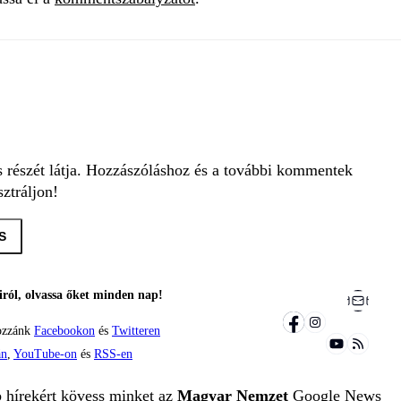
s részét látja. Hozzászóláshoz és a további kommentek
ztráljon!
S
ról, olvassa őket minden nap!
ozzánk
Facebookon
és
Twitteren
án
,
YouTube-on
és
RSS-en
b hírekért kövess minket az
Magyar Nemzet
Google News