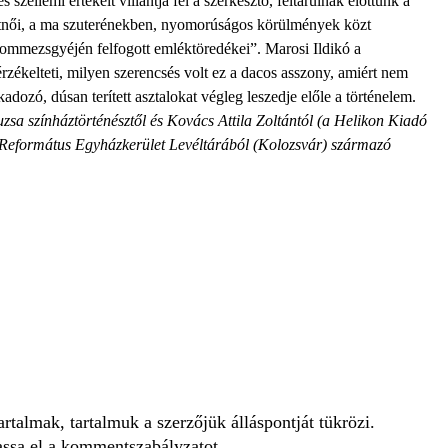
 szellemi értékeit villantja fel a szerkesztő, feltárulnak előttünk a
rátnői, a ma szuterénekben, nyomorúságos körülmények közt
álommezsgyéjén felfogott emléktöredékei”. Marosi Ildikó a
s érzékelteti, milyen szerencsés volt ez a dacos asszony, amiért nem
kadozó, dúsan terített asztalokat végleg leszedje előle a történelem.
uzsa színháztörténésztől és Kovács Attila Zoltántól (a Helikon Kiadó
yi Református Egyházkerület Levéltárából (Kolozsvár) származó
talmak, tartalmuk a szerzőjük álláspontját tükrözi.
assa el a
kommentszabályzatot
.