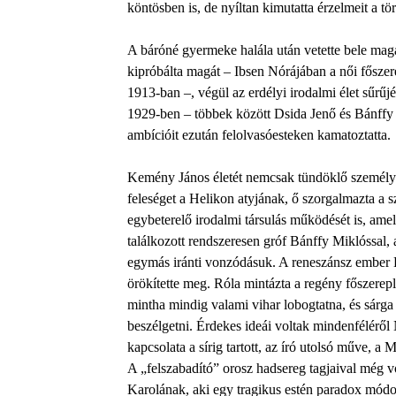
köntösben is, de nyíltan kimutatta érzelmeit a t
A báróné gyermeke halála után vetette bele mag
kipróbálta magát – Ibsen Nórájában a női főszer
1913-ban –, végül az erdélyi irodalmi élet sűr
1929-ben – többek között Dsida Jenő és Bánffy M
ambícióit ezután felolvasóesteken kamatoztatta.
Kemény János életét nemcsak tündöklő személyisé
feleséget a Helikon atyjának, ő szorgalmazta a 
egybeterelő irodalmi társulás működését is, amel
találkozott rendszeresen gróf Bánffy Miklóssal, a
egymás iránti vonzódásuk. A reneszánsz ember Ka
örökítette meg. Róla mintázta a regény főszerep
mintha mindig valami vihar lobogtatna, és sárga
beszélgetni. Érdekes ideái voltak mindenfélérő
kapcsolata a sírig tartott, az író utolsó műve, a 
A „felszabadító” orosz hadsereg tagjaival még v
Karolának, aki egy tragikus estén paradox módo