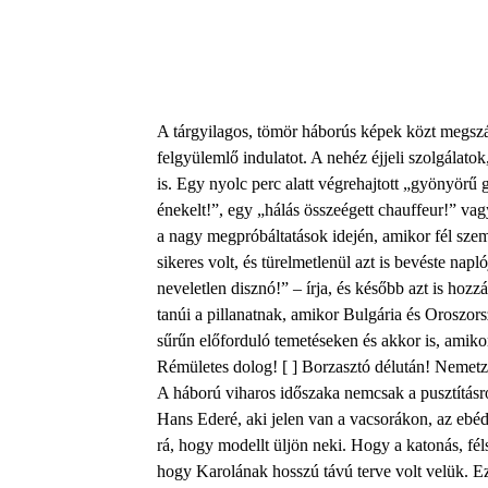
A tárgyilagos, tömör háborús képek közt megszáml
felgyülemlő indulatot. A nehéz éjjeli szolgálatok,
is. Egy nyolc perc alatt végrehajtott „gyönyörű
énekelt!”, egy „hálás összeégett chauffeur!” v
a nagy megpróbáltatások idején, amikor fél sze
sikeres volt, és türelmetlenül azt is bevéste n
neveletlen disznó!” – írja, és később azt is hoz
tanúi a pillanatnak, amikor Bulgária és Oroszor
sűrűn előforduló temetéseken és akkor is, amiko
Rémületes dolog! [ ] Borzasztó délután! Nemetz
A háború viharos időszaka nemcsak a pusztításról
Hans Ederé, aki jelen van a vacsorákon, az ebé
rá, hogy modellt üljön neki. Hogy a katonás, fél
hogy Karolának hosszú távú terve volt velük. Eze