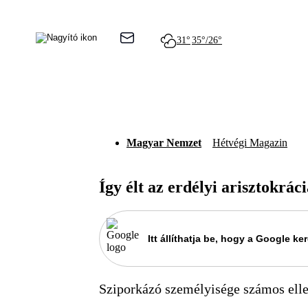
31°
35°/26°
Magyar Nemzet
Hétvégi Magazin
Így élt az erdélyi arisztokrác
Itt állíthatja be, hogy a Google 
Sziporkázó személyisége számos ellen