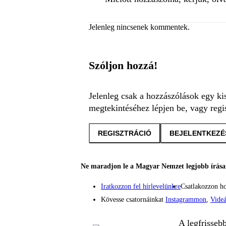
Jelenleg nincsenek kommentek.
Szóljon hozzá!
Jelenleg csak a hozzászólások egy ki
megtekintéséhez lépjen be, vagy regis
REGISZTRÁCIÓ
BEJELENTKEZÉ
Ne maradjon le a Magyar Nemzet legjobb írásai
Iratkozzon fel hírlevelünkre
Csatlakozzon h
Kövesse csatornáinkat
Instagrammon
,
Vide
A legfrisseb