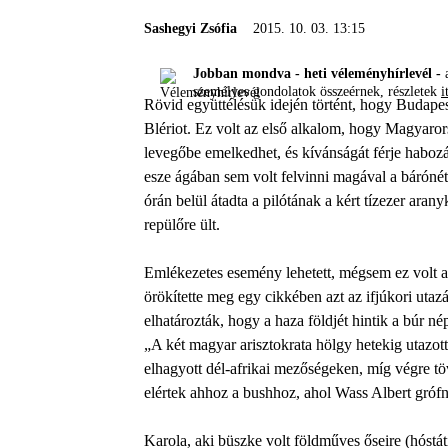
Sashegyi Zsófia
2015. 10. 03. 13:15
Jobban mondva - heti véleményhírlevél -
a
személyes gondolatok összeérnek, részletek
i
Rövid együttélésük idején történt, hogy Budapest
Blériot. Ez volt az első alkalom, hogy Magyarors
levegőbe emelkedhet, és kívánságát férje habozá
esze ágában sem volt felvinni magával a bárónét, e
órán belül átadta a pilótának a kért tízezer aran
repülőre ült.
Emlékezetes esemény lehetett, mégsem ez volt 
örökítette meg egy cikkében azt az ifjúkori utaz
elhatározták, hogy a haza földjét hintik a búr n
„A két magyar arisztokrata hölgy hetekig utazott
elhagyott dél-afrikai mezőségeken, míg végre töv
elértek ahhoz a bushhoz, ahol Wass Albert grófna
Karola, aki büszke volt földműves őseire (hóstát