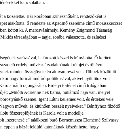
örténésekkel kapcsolatban.
át a közéletbe. Bár korábban színésznőként, rendezőként is
epet alakította, ő rendezte az Apacsnő szerelme című moziszkeccset
űjében kötött ki. A marosvásárhelyi Kemény Zsigmond Társaság
iklós társaságában – tagjai sorába választotta, és színészi
gének varázsával, határozott kézzel is irányította. Ő kerített
századelő erdélyi művésztársadalmának krémjét évről évre
ynek minden összejövetelén aktívan részt vett. Többek között itt
 kor nagy formátumú író-politikusával, akivel nyílt titok volt
rola iránti rajongását az Erdélyi történet című trilógiában
lőjét: „Milóth Adrienne-nek barna, hullámzó haja van, melyet
 borostyánkő szemei. Igen! Látni kellemes volt, és érdekes vele
l Nagyon művelt, és kitűnően beszélt nyelveket.” Bánffyhoz fűződő
Milolu főszereplőjének is Karola volt a modellje.
olt „szerencséje” találkozni báró Bornemissza Elemérné Szilvássy
n éppen a házát feldúló katonáknak köszönhette, hogy