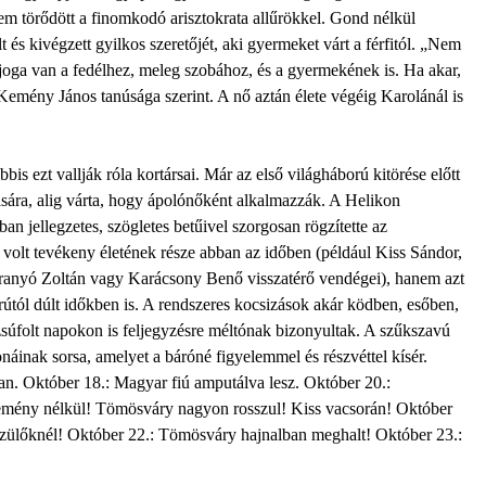
em törődött a finomkodó arisztokrata allűrökkel. Gond nélkül
lt és kivégzett gyilkos szeretőjét, aki gyermeket várt a férfitól. „Nem
is joga van a fedélhez, meleg szobához, és a gyermekének is. Ha akar,
emény János tanúsága szerint. A nő aztán élete végéig Karolánál is
bis ezt vallják róla kortársai. Már az első világháború kitörése előtt
dására, alig várta, hogy ápolónőként alkalmazzák. A Helikon
 jellegzetes, szögletes betűivel szorgosan rögzítette az
volt tevékeny életének része abban az időben (például Kiss Sándor,
ranyó Zoltán vagy Karácsony Benő visszatérő vendégei), hanem azt
rútól dúlt időkben is. A rendszeres kocsizások akár ködben, esőben,
súfolt napokon is feljegyzésre méltónak bizonyultak. A szűkszavú
náinak sorsa, amelyet a báróné figyelemmel és részvéttel kísér.
an. Október 18.: Magyar fiú amputálva lesz. Október 20.:
emény nélkül! Tömösváry nagyon rosszul! Kiss vacsorán! Október
zülőknél! Október 22.: Tömösváry hajnalban meghalt! Október 23.: