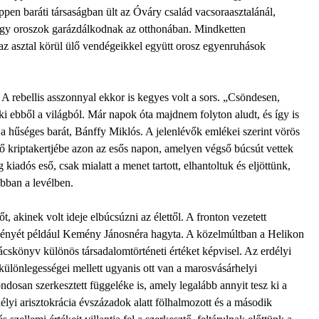
en baráti társaságban ült az Óváry család vacsoraasztalánál,
 hogy oroszok garázdálkodnak az otthonában. Mindketten
az asztal körül ülő vendégeikkel együtt orosz egyenruhások
A rebellis asszonnyal ekkor is kegyes volt a sors. „Csöndesen,
 ebből a világból. Már napok óta majdnem folyton aludt, és így is
 a hűséges barát, Bánffy Miklós. A jelenlévők emlékei szerint vörös
tő kriptakertjébe azon az esős napon, amelyen végső búcsút vettek
g kiadós eső, csak mialatt a menet tartott, elhantoltuk és eljöttünk,
abban a levélben.
t, akinek volt ideje elbúcsúzni az élettől. A fronton vezetett
ményét például Kemény Jánosnéra hagyta. A közelmúltban a Helikon
könyv különös társadalomtörténeti értéket képvisel. Az erdélyi
elkülönlegességei mellett ugyanis ott van a marosvásárhelyi
dosan szerkesztett függeléke is, amely legalább annyit tesz ki a
élyi arisztokrácia évszázadok alatt fölhalmozott és a második