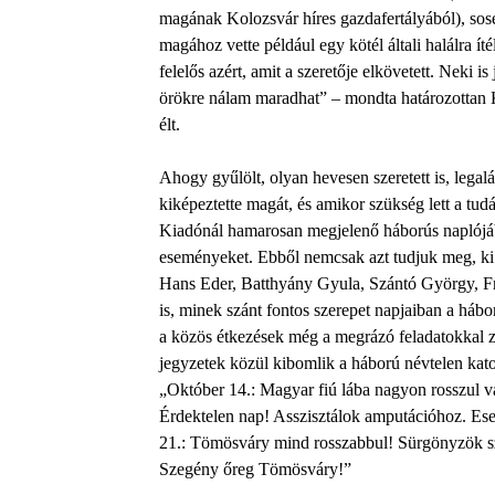
magának Kolozsvár híres gazdafertályából), sos
magához vette például egy kötél általi halálra íté
felelős azért, amit a szeretője elkövetett. Neki 
örökre nálam maradhat” – mondta határozottan K
élt.
Ahogy gyűlölt, olyan hevesen szeretett is, legaláb
kiképeztette magát, és amikor szükség lett a tu
Kiadónál hamarosan megjelenő háborús naplójában
eseményeket. Ebből nemcsak azt tudjuk meg, ki 
Hans Eder, Batthyány Gyula, Szántó György, F
is, minek szánt fontos szerepet napjaiban a hábo
a közös étkezések még a megrázó feladatokkal z
jegyzetek közül kibomlik a háború névtelen kato
„Október 14.: Magyar fiú lába nagyon rosszul v
Érdektelen nap! Asszisztálok amputációhoz. Es
21.: Tömösváry mind rosszabbul! Sürgönyzök s
Szegény őreg Tömösváry!”