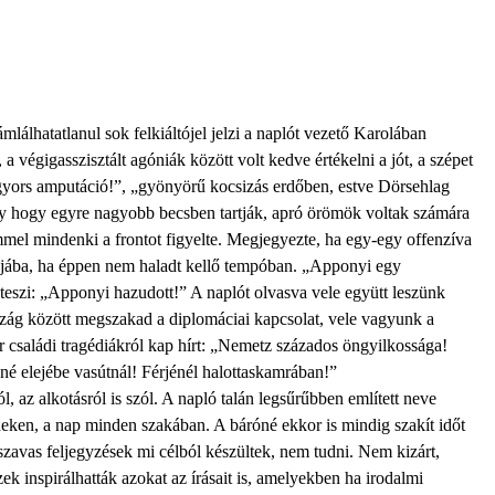
álhatatlanul sok felkiáltójel jelzi a naplót vezető Karolában
 a végigasszisztált agóniák között volt kedve értékelni a jót, a szépet
 gyors amputáció!”, „gyönyörű kocsizás erdőben, estve Dörsehlag
agy hogy egyre nagyobb becsben tartják, apró örömök voltak számára
mmel mindenki a frontot figyelte. Megjegyezte, ha egy-egy offenzíva
aplójába, ha éppen nem haladt kellő tempóban. „Apponyi egy
záteszi: „Apponyi hazudott!” A naplót olvasva vele együtt leszünk
szág között megszakad a diplomáciai kapcsolat, vele vagyunk a
r családi tragédiákról kap hírt: „Nemetz százados öngyilkossága!
né elejébe vasútnál! Férjénél halottaskamrában!”
, az alkotásról is szól. A napló talán legsűrűbben említett neve
deken, a nap minden szakában. A báróné ekkor is mindig szakít időt
szavas feljegyzések mi célból készültek, nem tudni. Nem kizárt,
k inspirálhatták azokat az írásait is, amelyekben ha irodalmi