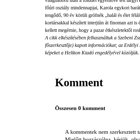
világháború után a földdel egyenlővé tett tárgyi és
főúri osztály mindennapjai, Karola egykori ba
tengődő, 90 év körüli grófnék „halál és élet fél
kortársakkal készített interjúin át finoman azt i
kellett megérnie, hogy a pazar étkészletektől ros
A cikk elkészítésében felhasználtuk a Szebeni Zs
főszerkesztője) kapott információkat; az Erdél
képeket a Helikon Kiadó engedélyével közöljük.
Komment
Összesen 0 komment
A kommentek nem szerkesztett tar
Mielőtt hozzászólna, kérjük, olv