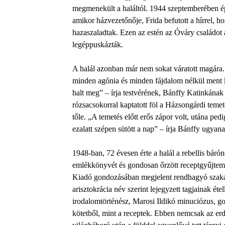
megmenekült a haláltól. 1944 szeptemberében épp
amikor házvezetőnője, Frida befutott a hírrel,
hazaszaladtak. Ezen az estén az Óváry családot 
legéppuskázták.
A halál azonban már nem sokat váratott magára. 
minden agónia és minden fájdalom nélkül ment ki
halt meg” – írja testvérének, Bánffy Katinkának
rózsacsokorral kaptatott föl a Házsongárdi teme
tőle. „A temetés előtt erős zápor volt, utána pedi
ezalatt szépen sütött a nap” – írja Bánffy ugyan
1948-ban, 72 évesen érte a halál a rebellis bárónő
emlékkönyvét és gondosan őrzött receptgyűjte
Kiadó gondozásában megjelent rendhagyó szakács
arisztokrácia név szerint lejegyzett tagjainak ét
irodalomtörténész, Marosi Ildikó minuciózus, gon
kötetből, mint a receptek. Ebben nemcsak az erd