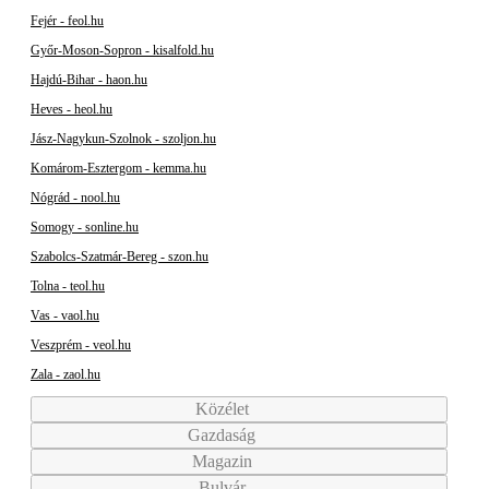
Fejér - feol.hu
Győr-Moson-Sopron - kisalfold.hu
Hajdú-Bihar - haon.hu
Heves - heol.hu
Jász-Nagykun-Szolnok - szoljon.hu
Komárom-Esztergom - kemma.hu
Nógrád - nool.hu
Somogy - sonline.hu
Szabolcs-Szatmár-Bereg - szon.hu
Tolna - teol.hu
Vas - vaol.hu
Veszprém - veol.hu
Zala - zaol.hu
Közélet
Gazdaság
Magazin
Bulvár