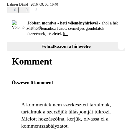
Lakner Dávid
2016. 09. 06. 16:40
0
0
0
Jobban mondva - heti véleményhírlevél -
ahol a hét
kiemelt témáihoz fűzött személyes gondolatok
összeérnek, részletek
itt.
Feliratkozom a hírlevélre
Komment
Összesen 0 komment
A kommentek nem szerkesztett tartalmak,
tartalmuk a szerzőjük álláspontját tükrözi.
Mielőtt hozzászólna, kérjük, olvassa el a
kommentszabályzatot
.