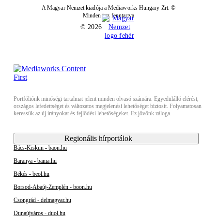
A Magyar Nemzet kiadója a Mediaworks Hungary Zrt. ©
Minden jog fenntartva
© 2026
Portfóliónk minőségi tartalmat jelent minden olvasó számára. Egyedülálló elérést,
országos lefedettséget és változatos megjelenési lehetőséget biztosít. Folyamatosan
keressük az új irányokat és fejlődési lehetőségeket. Ez jövőnk záloga.
Regionális hírportálok
Bács-Kiskun - baon.hu
Baranya - bama.hu
Békés - beol.hu
Borsod-Abaúj-Zemplén - boon.hu
Csongrád - delmagyar.hu
Dunaújváros - duol.hu