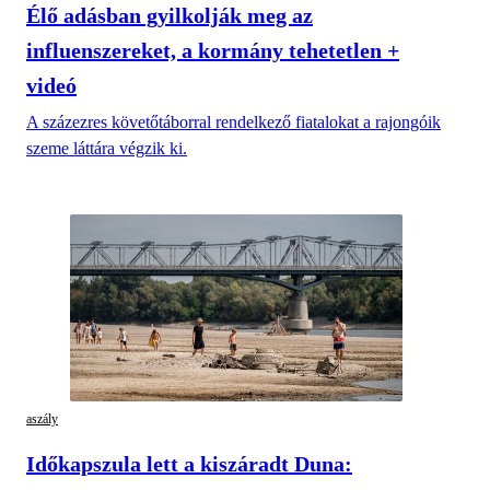
Élő adásban gyilkolják meg az
influenszereket, a kormány tehetetlen +
videó
A százezres követőtáborral rendelkező fiatalokat a rajongóik
szeme láttára végzik ki.
aszály
Időkapszula lett a kiszáradt Duna: