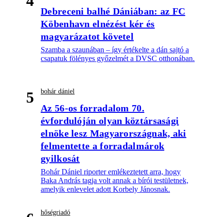
4
Debreceni balhé Dániában: az FC
Köbenhavn elnézést kér és
magyarázatot követel
Szamba a szaunában – így értékelte a dán sajtó a
csapatuk fölényes győzelmét a DVSC otthonában.
bohár dániel
5
Az 56-os forradalom 70.
évfordulóján olyan köztársasági
elnöke lesz Magyarországnak, aki
felmentette a forradalmárok
gyilkosát
Bohár Dániel riporter emlékeztetett arra, hogy
Baka András tagja volt annak a bírói testületnek,
amelyik enlevelet adott Korbely Jánosnak.
hőségriadó