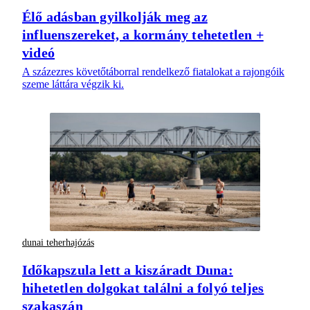
Élő adásban gyilkolják meg az
influenszereket, a kormány tehetetlen +
videó
A százezres követőtáborral rendelkező fiatalokat a rajongóik
szeme láttára végzik ki.
dunai teherhajózás
Időkapszula lett a kiszáradt Duna:
hihetetlen dolgokat találni a folyó teljes
szakaszán