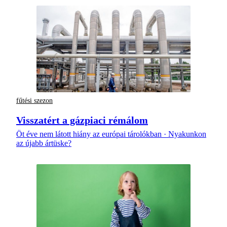
fűtési szezon
Visszatért a gázpiaci rémálom
Öt éve nem látott hiány az európai tárolókban · Nyakunkon
az újabb ártüske?