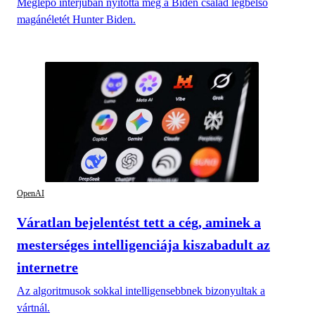
Meglepő interjúban nyitotta meg a Biden család legbelső
magánéletét Hunter Biden.
OpenAI
Váratlan bejelentést tett a cég, aminek a
mesterséges intelligenciája kiszabadult az
internetre
Az algoritmusok sokkal intelligensebbnek bizonyultak a
vártnál.