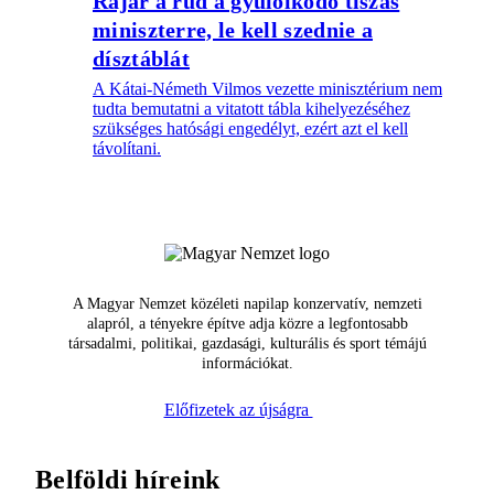
Rájár a rúd a gyűlölködő tiszás
miniszterre, le kell szednie a
dísztáblát
A Kátai-Németh Vilmos vezette minisztérium nem
tudta bemutatni a vitatott tábla kihelyezéséhez
szükséges hatósági engedélyt, ezért azt el kell
távolítani.
A Magyar Nemzet közéleti napilap konzervatív, nemzeti
alapról, a tényekre építve adja közre a legfontosabb
társadalmi, politikai, gazdasági, kulturális és sport témájú
információkat.
Előfizetek az újságra
Belföldi híreink