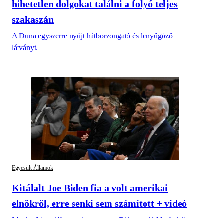
hihetetlen dolgokat találni a folyó teljes
szakaszán
A Duna egyszerre nyújt hátborzongató és lenyűgöző
látványt.
Egyesült Államok
Kitálalt Joe Biden fia a volt amerikai
elnökről, erre senki sem számított + videó