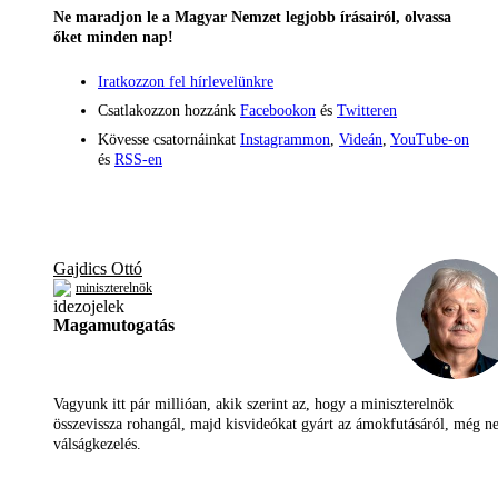
Ne maradjon le a Magyar Nemzet legjobb írásairól, olvassa
őket minden nap!
Iratkozzon fel hírlevelünkre
Csatlakozzon hozzánk
Facebookon
és
Twitteren
Kövesse csatornáinkat
Instagrammon
,
Videán
,
YouTube-on
és
RSS-en
Gajdics Ottó
miniszterelnök
Magamutogatás
Vagyunk itt pár millióan, akik szerint az, hogy a miniszterelnök
összevissza rohangál, majd kisvideókat gyárt az ámokfutásáról, még 
válságkezelés.