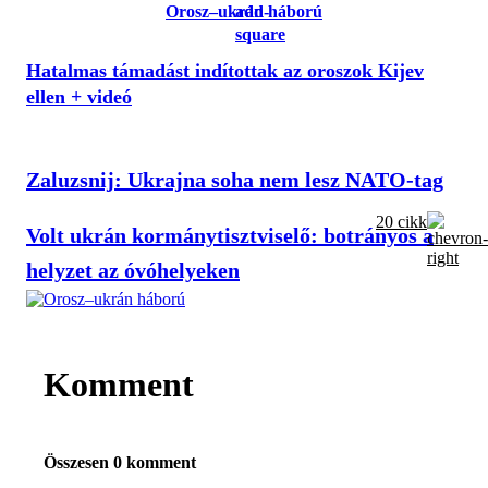
Orosz–ukrán háború
Hatalmas támadást indítottak az oroszok Kijev
ellen + videó
Zaluzsnij: Ukrajna soha nem lesz NATO-tag
20 cikk
Volt ukrán kormánytisztviselő: botrányos a
helyzet az óvóhelyeken
Komment
Összesen 0 komment