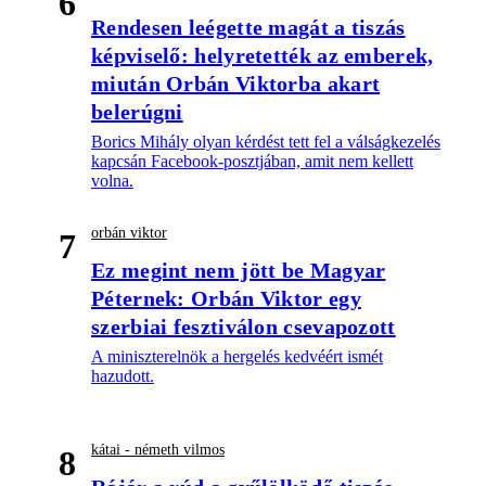
6
Rendesen leégette magát a tiszás
képviselő: helyretették az emberek,
miután Orbán Viktorba akart
belerúgni
Borics Mihály olyan kérdést tett fel a válságkezelés
kapcsán Facebook-posztjában, amit nem kellett
volna.
orbán viktor
7
Ez megint nem jött be Magyar
Péternek: Orbán Viktor egy
szerbiai fesztiválon csevapozott
A miniszterelnök a hergelés kedvéért ismét
hazudott.
kátai - németh vilmos
8