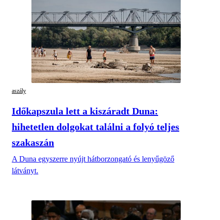
aszály
Időkapszula lett a kiszáradt Duna:
hihetetlen dolgokat találni a folyó teljes
szakaszán
A Duna egyszerre nyújt hátborzongató és lenyűgöző
látványt.