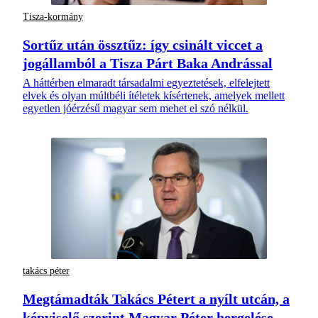
Tisza-kormány
Sortűz után össztűz: így csinált viccet a
jogállamból a Tisza Párt Baka Andrással
A háttérben elmaradt társadalmi egyeztetések, elfelejtett
elvek és olyan múltbéli ítéletek kísértenek, amelyek mellett
egyetlen jóérzésű magyar sem mehet el szó nélkül.
takács péter
Megtámadták Takács Pétert a nyílt utcán, a
képviselő szerint Magyar Péter hergelése