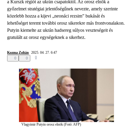
a Kurszk régiót az ukrán csapatoktól. Az orosz elnök a
győzelmet stratégiai jelentőségűnek nevezte, amely szerinte
közelebb hozza a kijevi „neonáci rezsim” bukását és
lehetőséget teremt további orosz sikerekre más frontvonalakon.
Putyin kiemelte az ukrán hadsereg súlyos veszteségeit és
gratulált az orosz egységeknek a sikerhez.
Kozma Zoltán
2025. 04. 27. 6:47
0
0
0
Vlagyimir Putyin orosz elnök (Fotó: AFP)