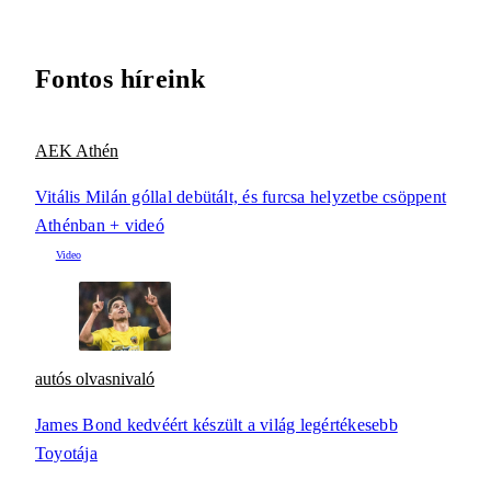
Fontos híreink
AEK Athén
Vitális Milán góllal debütált, és furcsa helyzetbe csöppent
Athénban + videó
autós olvasnivaló
James Bond kedvéért készült a világ legértékesebb
Toyotája