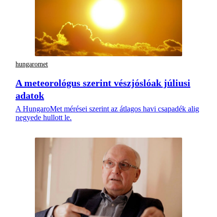
hungaromet
A meteorológus szerint vészjóslóak júliusi
adatok
A HungaroMet mérései szerint az átlagos havi csapadék alig
negyede hullott le.