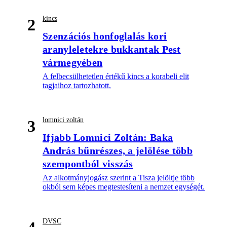
kincs
2
Szenzációs honfoglalás kori
aranyleletekre bukkantak Pest
vármegyében
A felbecsülhetetlen értékű kincs a korabeli elit
tagjaihoz tartozhatott.
lomnici zoltán
3
Ifjabb Lomnici Zoltán: Baka
András bűnrészes, a jelölése több
szempontból visszás
Az alkotmányjogász szerint a Tisza jelöltje több
okból sem képes megtestesíteni a nemzet egységét.
DVSC