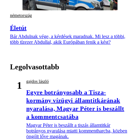
németország
Életút
Bár Abdulnak vége, a kérdések maradnak. Mi lesz a többi,
több tízezer Abdullal, akik Európában fenik a kést?
Legolvasottabb
gajdos lászló
1
Egyre botrányosabb a Tisza-
kormány vízügyi államtitkárának
nyaralása, Magyar Péter is beszállt
a kommentcsatába
Magyar Péter is beszállt a tiszás államtitkár
botrányos nyaralása miatti kommentharcba, közben
öngólt lőve magának.