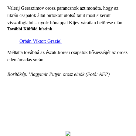
Valerij Geraszimov orosz parancsnok azt mondta, hogy az
ukrán csapatok által birtokolt utolsó falut most sikerült
visszafoglalni – nyolc hónappal Kijev váratlan betörése után.
További Külföld híreink
Orbán Viktor: Grazie!
Méltatta továbbá az észak-koreai csapatok hősiességét az orosz
ellentámadás során.
Borítókép: Vlagyimir Putyin orosz elnök (Fotó: AFP)