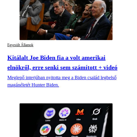
Egyesült Államok
Kitálalt Joe Biden fia a volt amerikai
elnökről, erre senki sem számított + videó
Meglepő interjúban nyitotta meg a Biden család legbelső
magánéletét Hunter Biden.