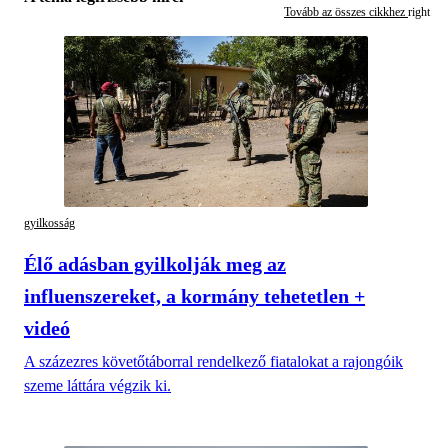
Tovább az összes cikkhez
gyilkosság
Élő adásban gyilkolják meg az
influenszereket, a kormány tehetetlen +
videó
A százezres követőtáborral rendelkező fiatalokat a rajongóik
szeme láttára végzik ki.