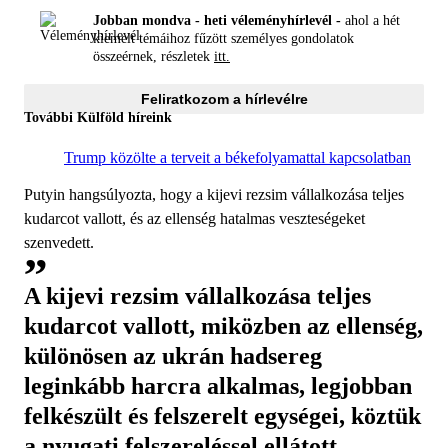
Jobban mondva - heti véleményhírlevél -
ahol a hét
kiemelt témáihoz fűzött személyes gondolatok
összeérnek, részletek
itt.
Feliratkozom a hírlevélre
További Külföld híreink
Trump közölte a terveit a békefolyamattal kapcsolatban
Putyin hangsúlyozta, hogy a kijevi rezsim vállalkozása teljes
kudarcot vallott, és az ellenség hatalmas veszteségeket
szenvedett.
A kijevi rezsim vállalkozása teljes
kudarcot vallott, miközben az ellenség,
különösen az ukrán hadsereg
leginkább harcra alkalmas, legjobban
felkészült és felszerelt egységei, köztük
a nyugati felszereléssel ellátott