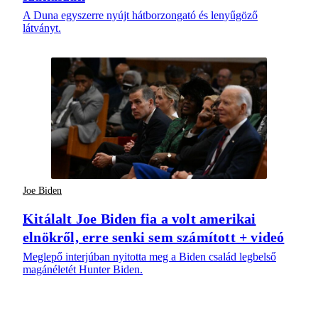
A Duna egyszerre nyújt hátborzongató és lenyűgöző
látványt.
Joe Biden
Kitálalt Joe Biden fia a volt amerikai
elnökről, erre senki sem számított + videó
Meglepő interjúban nyitotta meg a Biden család legbelső
magánéletét Hunter Biden.