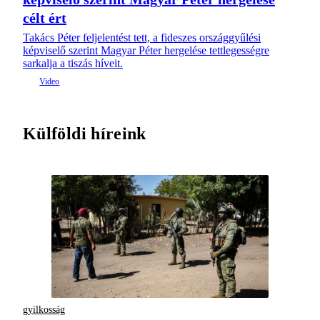
célt ért
Takács Péter feljelentést tett, a fideszes országgyűlési
képviselő szerint Magyar Péter hergelése tettlegességre
sarkalja a tiszás híveit.
Külföldi híreink
gyilkosság