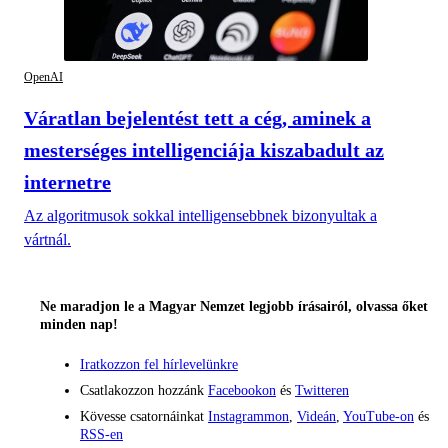
OpenAI
Váratlan bejelentést tett a cég, aminek a
mesterséges intelligenciája kiszabadult az
internetre
Az algoritmusok sokkal intelligensebbnek bizonyultak a
vártnál.
Ne maradjon le a Magyar Nemzet legjobb írásairól, olvassa őket
minden nap!
Iratkozzon fel hírlevelünkre
Csatlakozzon hozzánk
Facebookon
és
Twitteren
Kövesse csatornáinkat
Instagrammon
,
Videán
,
YouTube-on
és
RSS-en