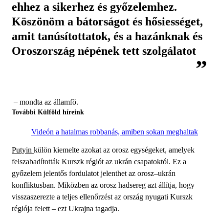
ehhez a sikerhez és győzelemhez.
Köszönöm a bátorságot és hősiességet,
amit tanúsítottatok, és a hazánknak és
Oroszország népének tett szolgálatot
– mondta az államfő.
További Külföld híreink
Videón a hatalmas robbanás, amiben sokan meghaltak
Putyin
külön kiemelte azokat az orosz egységeket, amelyek
felszabadították Kurszk régiót az ukrán csapatoktól. Ez a
győzelem jelentős fordulatot jelenthet az orosz–ukrán
konfliktusban. Miközben az orosz hadsereg azt állítja, hogy
visszaszerezte a teljes ellenőrzést az ország nyugati Kurszk
régiója felett – ezt Ukrajna tagadja.