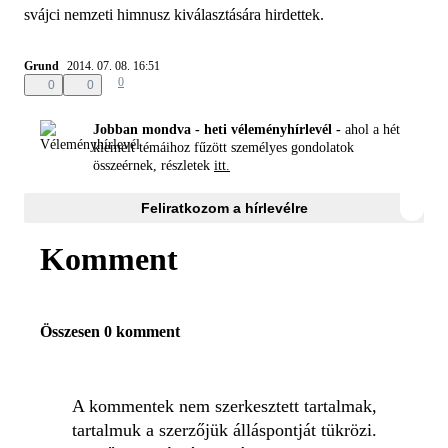
svájci nemzeti himnusz kiválasztására hirdettek.
Grund
2014. 07. 08. 16:51
0
0
0
Jobban mondva - heti véleményhírlevél -
ahol a hét
kiemelt témáihoz fűzött személyes gondolatok
összeérnek, részletek
itt.
Feliratkozom a hírlevélre
Komment
Összesen 0 komment
A kommentek nem szerkesztett tartalmak,
tartalmuk a szerzőjük álláspontját tükrözi.