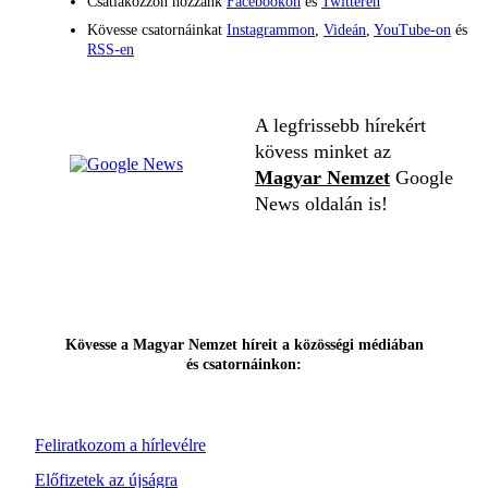
Csatlakozzon hozzánk
Facebookon
és
Twitteren
Kövesse csatornáinkat
Instagrammon
,
Videán
,
YouTube-on
és
RSS-en
A legfrissebb hírekért
kövess minket az
Magyar Nemzet
Google
News oldalán is!
Kövesse a Magyar Nemzet híreit a közösségi médiában
és csatornáinkon:
Feliratkozom a hírlevélre
Előfizetek az újságra