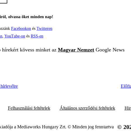
ról, olvassa őket minden nap!
ozzánk
Facebookon
és
Twitteren
án
,
YouTube-on
és
RSS-en
b hírekért kövess minket az
Magyar Nemzet
Google News
hírlevélre
Előfi
Felhasználási feltételek
Általános szerződési feltételek
Hir
© 20
iadója a Mediaworks Hungary Zrt. © Minden jog fenntartva