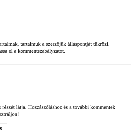
talmak, tartalmuk a szerzőjük álláspontját tükrözi.
assa el a
kommentszabályzatot
.
s részét látja. Hozzászóláshoz és a további kommentek
ztráljon!
S