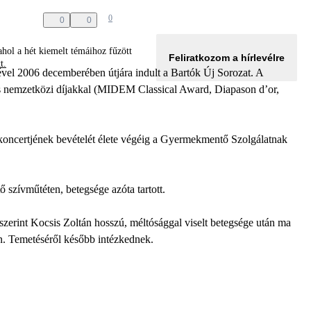
0
0
0
hol a hét kiemelt témáihoz fűzött
Feliratkozom a hírlevélre
tt.
el 2006 decemberében útjára indult a Bartók Új Sorozat. A
s nemzetközi díjakkal (MIDEM Classical Award, Diapason d’or,
koncertjének bevételét élete végéig a Gyermekmentő Szolgálatnak
ő szívműtéten, betegsége azóta tartott.
erint Kocsis Zoltán hosszú, méltósággal viselt betegsége után ma
en. Temetéséről később intézkednek.