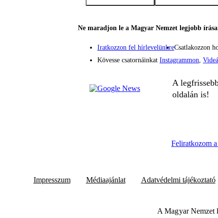
Ne maradjon le a Magyar Nemzet legjobb írásai
Iratkozzon fel hírlevelünkre
Csatlakozzon h
Kövesse csatornáinkat
Instagrammon
,
Vide
A legfrisseb
oldalán is!
Feliratkozom a 
Impresszum
Médiaajánlat
Adatvédelmi tájékoztató
A Magyar Nemzet k