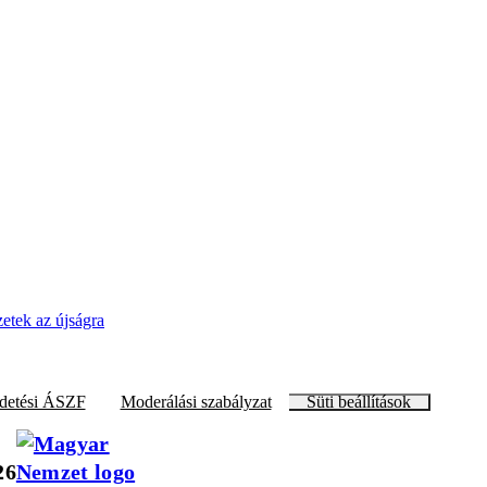
zetek az újságra
detési ÁSZF
Moderálási szabályzat
Süti beállítások
26