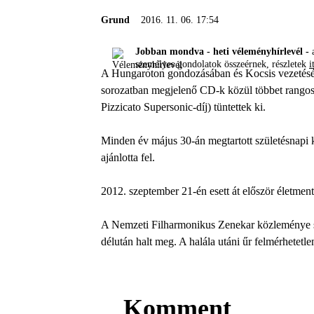
Grund
2016. 11. 06. 17:54
Jobban mondva - heti véleményhírlevél -
a
személyes gondolatok összeérnek, részletek
i
A Hungaroton gondozásában és Kocsis vezetésév
sorozatban megjelenő CD-k közül többet rango
Pizzicato Supersonic-díj) tüntettek ki.
Minden év május 30-án megtartott születésnapi 
ajánlotta fel.
2012. szeptember 21-én esett át először életment
A Nemzeti Filharmonikus Zenekar közleménye sz
délután halt meg. A halála utáni űr felmérhetetl
Komment