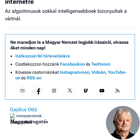
internetre
Az algoritmusok sokkal intelligensebbnek bizonyultak a
vártnál.
Ne maradjon le a Magyar Nemzet legjobb írásairól, olvassa
őket minden nap!
Iratkozzon fel hírlevelünkre
Csatlakozzon hozzánk
Facebookon
és
Twitteren
Kövesse csatornáinkat
Instagrammon
,
Videán
,
YouTube-
on
és
RSS-en
Gajdics Ottó
miniszterelnök
Magamutogatás