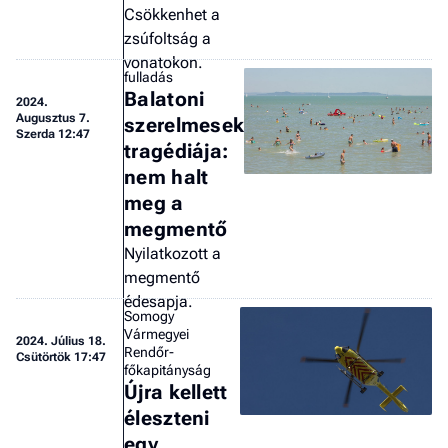
Csökkenhet a
a 
zsúfoltság a
vonatokon.
fulladás
Balatoni
2024.
Augusztus 7.
szerelmesek
Szerda 12:47
tragédiája:
nem halt
meg a
megmentő
Nyilatkozott a
megmentő
édesapja.
Somogy
Vármegyei
2024.
Július 18.
Rendőr-
Csütörtök 17:47
főkapitányság
Újra kellett
éleszteni
egy