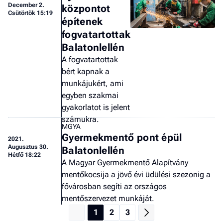
December 2.
központot
Csütörtök 15:19
építenek
fogvatartottak
Balatonlellén
A fogvatartottak
bért kapnak a
munkájukért, ami
egyben szakmai
gyakorlatot is jelent
számukra.
MGYA
Gyermekmentő pont épül
2021.
Augusztus 30.
Balatonlellén
Hétfő 18:22
A Magyar Gyermekmentő Alapítvány
mentőkocsija a jövő évi üdülési szezonig a
fővárosban segíti az országos
mentőszervezet munkáját.
1
2
3