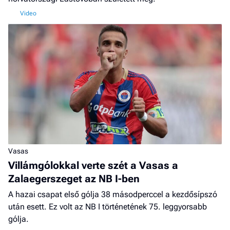
Vasas
Villámgólokkal verte szét a Vasas a
Zalaegerszeget az NB I-ben
A hazai csapat első gólja 38 másodperccel a kezdősípszó
után esett. Ez volt az NB I történetének 75. leggyorsabb
gólja.