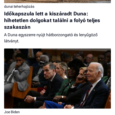
dunai teherhajózás
Időkapszula lett a kiszáradt Duna:
hihetetlen dolgokat találni a folyó teljes
szakaszán
A Duna egyszerre nyújt hátborzongató és lenyűgöző
látványt.
Joe Biden