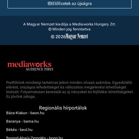
Előfizetek az újságra
A Magyar Nemzet kiadója a Mediaworks Hungary Zrt.
© Minden jog fenntartva
© 2026
Portfóliónk minőségi tartalmat jelent minden olvasó számára. Egyedülálló
elérést, országos lefedettséget és változatos megjelenési lehetőséget
biztosít. Folyamatosan keressük az új irányokat és fejlődési lehetőségeket.
Ez jövőnk záloga.
Regionális hírportálok
Bács-Kiskun - baon.hu
Baranya - bama.hu
Békés - beol.hu
Borsod-Abaúj-Zemplén - boon.hu