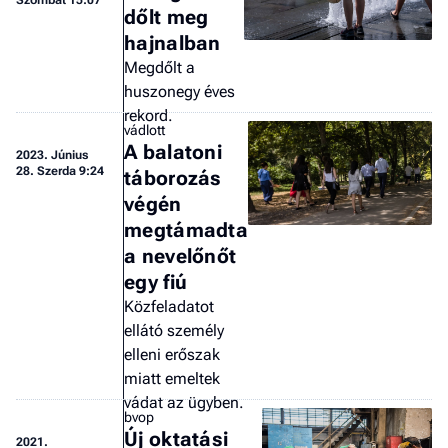
Szombat 15:07
dőlt meg
hajnalban
Megdőlt a
huszonegy éves
rekord.
vádlott
A balatoni
2023.
Június
28. Szerda 9:24
táborozás
végén
megtámadta
a nevelőnőt
egy fiú
Közfeladatot
ellátó személy
elleni erőszak
miatt emeltek
vádat az ügyben.
bvop
Új oktatási
2021.