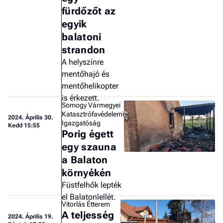
fürdőzőt az
egyik
balatoni
strandon
A helyszínre
mentőhajó és
mentőhelikopter
is érkezett.
Somogy Vármegyei
Katasztrófavédelemi
2024.
Április 30.
Igazgatóság
Kedd 15:55
Porig égett
egy szauna
a Balaton
környékén
Füstfelhők lepték
el Balatonlellét.
Vitorlás Étterem
A teljesség
2024.
Április 19.