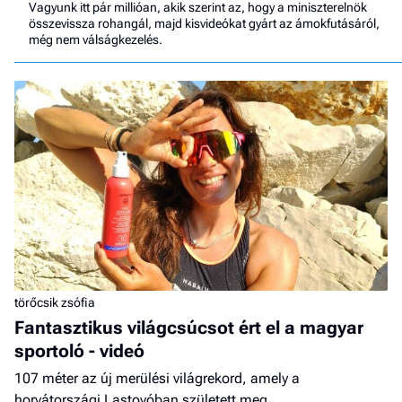
Vagyunk itt pár millióan, akik szerint az, hogy a miniszterelnök
összevissza rohangál, majd kisvideókat gyárt az ámokfutásáról,
még nem válságkezelés.
törőcsik zsófia
Fantasztikus világcsúcsot ért el a magyar
sportoló - videó
107 méter az új merülési világrekord, amely a
horvátországi Lastovóban született meg.