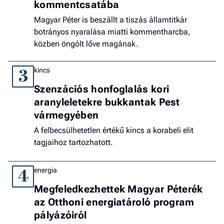
kommentcsatába
Magyar Péter is beszállt a tiszás államtitkár
botrányos nyaralása miatti kommentharcba,
közben öngólt lőve magának.
kincs
3
Szenzációs honfoglalás kori
aranyleletekre bukkantak Pest
vármegyében
A felbecsülhetetlen értékű kincs a korabeli elit
tagjaihoz tartozhatott.
energia
4
Megfeledkezhettek Magyar Péterék
az Otthoni energiatároló program
pályázóiról