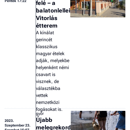
Péntek 17:22
felé – a
balatonlellei
Vitorlás
étterem
A kínálat
gerincét
klasszikus
magyar ételek
adják, melyekbe
helyenként némi
csavart is
visznek, de
választékba
vettek
nemzetközi
fogásokat is.
győr
Újabb
2023.
Szeptember 23.
melegrekord