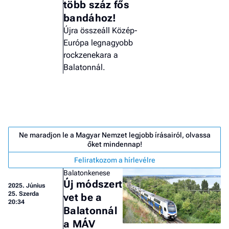
több száz fős
bandához!
Újra összeáll Közép-
Európa legnagyobb
rockzenekara a
Balatonnál.
Ne maradjon le a Magyar Nemzet legjobb írásairól, olvassa
őket mindennap!
Feliratkozom a hírlevélre
Balatonkenese
Új módszert
2025.
Június
Job
25. Szerda
vet be a
- he
20:34
vél
Balatonnál
a MÁV
F