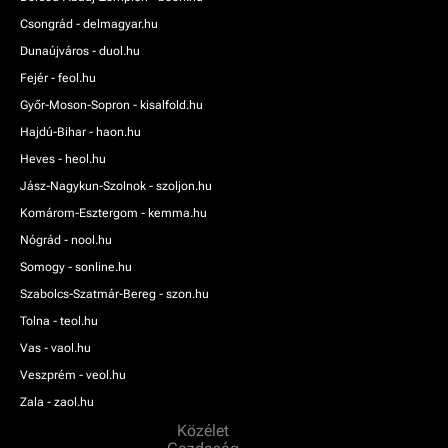
Csongrád - delmagyar.hu
Dunaújváros - duol.hu
Fejér - feol.hu
Győr-Moson-Sopron - kisalfold.hu
Hajdú-Bihar - haon.hu
Heves - heol.hu
Jász-Nagykun-Szolnok - szoljon.hu
Komárom-Esztergom - kemma.hu
Nógrád - nool.hu
Somogy - sonline.hu
Szabolcs-Szatmár-Bereg - szon.hu
Tolna - teol.hu
Vas - vaol.hu
Veszprém - veol.hu
Zala - zaol.hu
Közélet