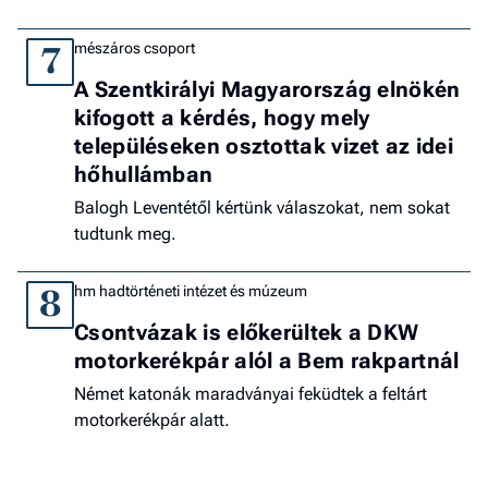
mészáros csoport
7
A Szentkirályi Magyarország elnökén
kifogott a kérdés, hogy mely
településeken osztottak vizet az idei
hőhullámban
Balogh Leventétől kértünk válaszokat, nem sokat
tudtunk meg.
hm hadtörténeti intézet és múzeum
8
Csontvázak is előkerültek a DKW
motorkerékpár alól a Bem rakpartnál
Német katonák maradványai feküdtek a feltárt
motorkerékpár alatt.