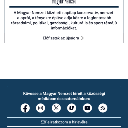
A Magyar Nemzet közéleti napilap konzervatív, nemzeti
alapról, a tényekre építve adja közre a legfontosabb
társadalmi, politikai, gazdasági, kulturális és sport témájú
információkat.
Előfizetek az újságra
Kövesse a Magyar Nemzet híreit a közösségi
médiában és csatornáinkon:
Feliratkozom a hírlevélre