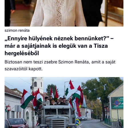
szimon renáta
„Ennyire hülyének nėznek bennünket?” –
már a sajátjainak is elegük van a Tisza
hergeléséből
Biztosan nem teszi zsebre Szimon Renáta, amit a saját
szavazóitól kapott.