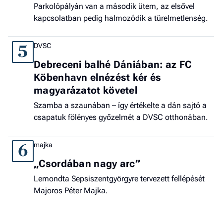
Parkolópályán van a második ütem, az elsővel
kapcsolatban pedig halmozódik a türelmetlenség.
DVSC
5
Debreceni balhé Dániában: az FC
Köbenhavn elnézést kér és
magyarázatot követel
Szamba a szaunában – így értékelte a dán sajtó a
csapatuk fölényes győzelmét a DVSC otthonában.
majka
6
„Csordában nagy arc”
Lemondta Sepsiszentgyörgyre tervezett fellépését
Majoros Péter Majka.