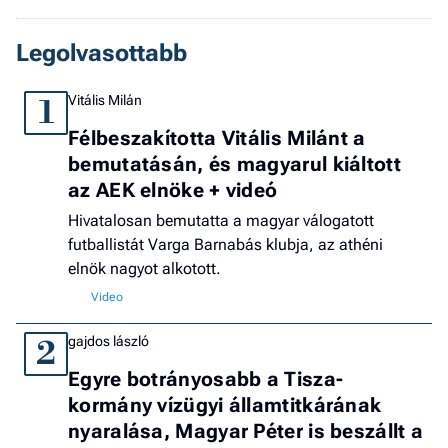
Legolvasottabb
Vitális Milán
1
Félbeszakította Vitális Milánt a
bemutatásán, és magyarul kiáltott
az AEK elnöke + videó
Hivatalosan bemutatta a magyar válogatott
futballistát Varga Barnabás klubja, az athéni
elnök nagyot alkotott.
gajdos lászló
2
Egyre botrányosabb a Tisza-
kormány vízügyi államtitkárának
nyaralása, Magyar Péter is beszállt a