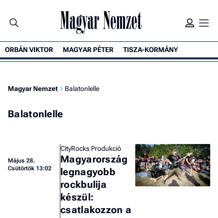
ORBÁN VIKTOR
MAGYAR PÉTER
TISZA-KORMÁNY
Magyar Nemzet
Balatonlelle
Balatonlelle
CityRocks Produkció
Magyarország
Május 28.
Csütörtök 13:02
legnagyobb
rockbulija
készül:
csatlakozzon a