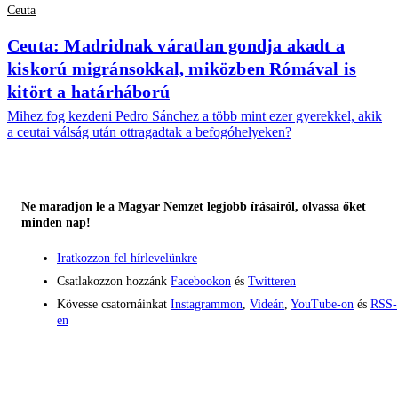
Ceuta
Ceuta: Madridnak váratlan gondja akadt a
kiskorú migránsokkal, miközben Rómával is
kitört a határháború
Mihez fog kezdeni Pedro Sánchez a több mint ezer gyerekkel, akik
a ceutai válság után ottragadtak a befogóhelyeken?
Ne maradjon le a Magyar Nemzet legjobb írásairól, olvassa őket
minden nap!
Iratkozzon fel hírlevelünkre
Csatlakozzon hozzánk
Facebookon
és
Twitteren
Kövesse csatornáinkat
Instagrammon
,
Videán
,
YouTube-on
és
RSS-
en