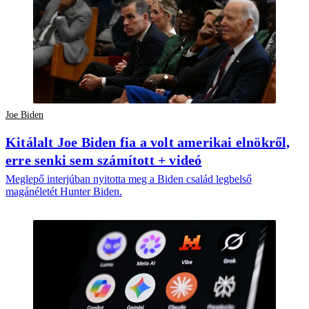
Joe Biden
Kitálalt Joe Biden fia a volt amerikai elnökről,
erre senki sem számított + videó
Meglepő interjúban nyitotta meg a Biden család legbelső
magánéletét Hunter Biden.