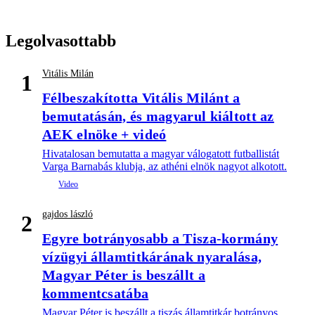
Legolvasottabb
Vitális Milán
1
Félbeszakította Vitális Milánt a
bemutatásán, és magyarul kiáltott az
AEK elnöke + videó
Hivatalosan bemutatta a magyar válogatott futballistát
Varga Barnabás klubja, az athéni elnök nagyot alkotott.
gajdos lászló
2
Egyre botrányosabb a Tisza-kormány
vízügyi államtitkárának nyaralása,
Magyar Péter is beszállt a
kommentcsatába
Magyar Péter is beszállt a tiszás államtitkár botrányos