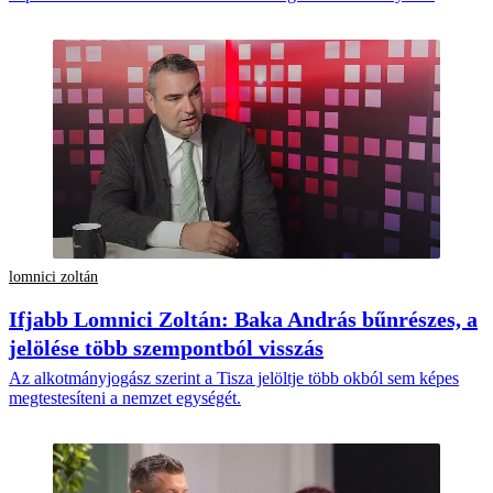
lomnici zoltán
Ifjabb Lomnici Zoltán: Baka András bűnrészes, a
jelölése több szempontból visszás
Az alkotmányjogász szerint a Tisza jelöltje több okból sem képes
megtestesíteni a nemzet egységét.