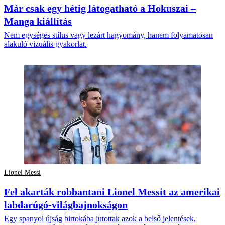
Már csak egy hétig látogatható a Hokuszai –
Manga kiállítás
Nem egységes stílus vagy lezárt hagyomány, hanem folyamatosan
alakuló vizuális gyakorlat.
Lionel Messi
Fel akarták robbantani Lionel Messit az amerikai
labdarúgó-világbajnokságon
Egy spanyol újság birtokába jutottak azok a belső jelentések,