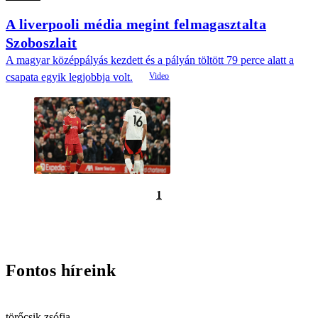
A liverpooli média megint felmagasztalta
Szoboszlait
A magyar középpályás kezdett és a pályán töltött 79 perce alatt a
csapata egyik legjobbja volt.
1
Fontos híreink
törőcsik zsófia