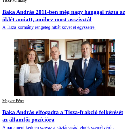
Tisza-kormány
Baka András 2011-ben még nagy hanggal rázta az
öklét amiatt, amihez most asszisztál
A Tisza-kormány rengeteg hibát követ el egyszerre.
Magyar Péter
Baka András elfogadta a Tisza-frakció felkérését
az államfői pozícióra
A parlament kedden szavaz a köztársasági elnök személyéről.