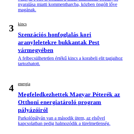
nyaralása miatti kommentharcba, közben öngólt lőve
magának.
kincs
3
Szenzációs honfoglalás kori
aranyleletekre bukkantak Pest
vármegyében
A felbecsülhetetlen értékű kincs a korabeli elit tagjaihoz
tartozhatott.
energia
4
Megfeledkezhettek Magyar Péterék az
Otthoni energiatároló program
pályázóiról
Parkolópályán van a második ütem, az elsővel
kapcsolatban pedig halmozódik a türelmetlenség.