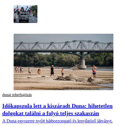
dunai teherhajózás
Időkapszula lett a kiszáradt Duna: hihetetlen
dolgokat találni a folyó teljes szakaszán
A Duna egyszerre nyújt hátborzongató és lenyűgöző látványt.