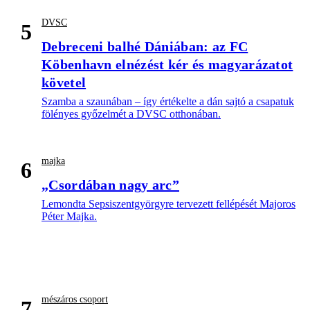
DVSC
5
Debreceni balhé Dániában: az FC
Köbenhavn elnézést kér és magyarázatot
követel
Szamba a szaunában – így értékelte a dán sajtó a csapatuk
fölényes győzelmét a DVSC otthonában.
majka
6
„Csordában nagy arc”
Lemondta Sepsiszentgyörgyre tervezett fellépését Majoros
Péter Majka.
mészáros csoport
7