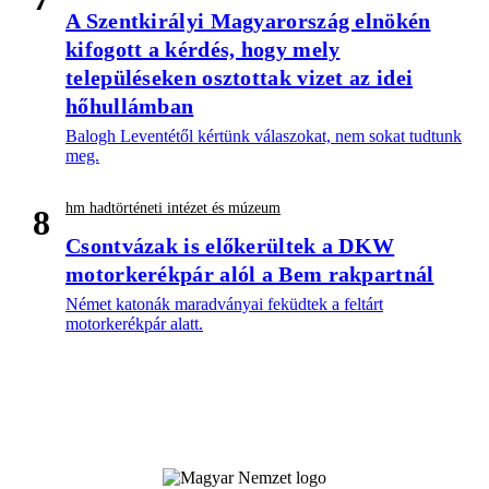
A Szentkirályi Magyarország elnökén
kifogott a kérdés, hogy mely
településeken osztottak vizet az idei
hőhullámban
Balogh Leventétől kértünk válaszokat, nem sokat tudtunk
meg.
hm hadtörténeti intézet és múzeum
8
Csontvázak is előkerültek a DKW
motorkerékpár alól a Bem rakpartnál
Német katonák maradványai feküdtek a feltárt
motorkerékpár alatt.