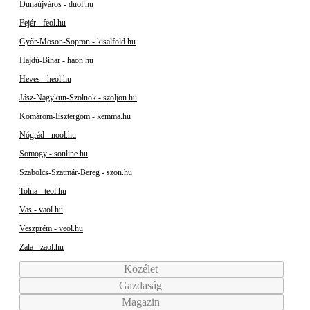
Dunaújváros - duol.hu
Fejér - feol.hu
Győr-Moson-Sopron - kisalfold.hu
Hajdú-Bihar - haon.hu
Heves - heol.hu
Jász-Nagykun-Szolnok - szoljon.hu
Komárom-Esztergom - kemma.hu
Nógrád - nool.hu
Somogy - sonline.hu
Szabolcs-Szatmár-Bereg - szon.hu
Tolna - teol.hu
Vas - vaol.hu
Veszprém - veol.hu
Zala - zaol.hu
Közélet
Gazdaság
Magazin