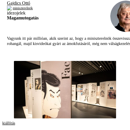
Gajdics Ottó
miniszterelnök
Magamutogatás
Vagyunk itt pár millióan, akik szerint az, hogy a miniszterelnök összevissz
rohangál, majd kisvideókat gyárt az ámokfutásáról, még nem válságkezelés
kiállítás