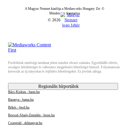
A Magyar Nemzet kiadója a Mediaworks Hungary Zrt. ©
Minden jog fenntartva
© 2026
Portfóliónk minőségi tartalmat jelent minden olvasó számára. Egyedülálló elérést,
országos lefedettséget és változatos megjelenési lehetőséget biztosít. Folyamatosan
keressük az új irányokat és fejlődési lehetőségeket. Ez jövőnk záloga.
Regionális hírportálok
Bács-Kiskun - baon.hu
Baranya - bama.hu
Békés - beol.hu
Borsod-Abaúj-Zemplén - boon.hu
Csongrád - delmagyar.hu