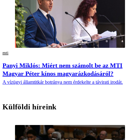
mti
Panyi Miklós: Miért nem számolt be az MTI
Magyar Péter kínos magyarázkodásáról?
A vízügyi államtitkár botránya nem érdekelte a távirati irodát.
Külföldi híreink