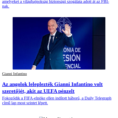
amelyeket a világbajnokság biztonsági szogálata adott át az FBI-
nak.
Gianni Infantino
Az angolok leleplezték Gianni Infantino volt
szeretőjét, akit az UEFA pénzelt
Fokozódik a FIFA-elnöke ellen indított háború, a Daily Telegraph
című lap most szintet lépett.