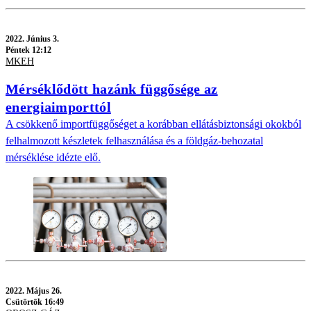
2022.
Június 3.
Péntek 12:12
MKEH
Mérséklődött hazánk függősége az
energiaimporttól
A csökkenő importfüggőséget a korábban ellátásbiztonsági okokból
felhalmozott készletek felhasználása és a földgáz-behozatal
mérséklése idézte elő.
2022.
Május 26.
Csütörtök 16:49