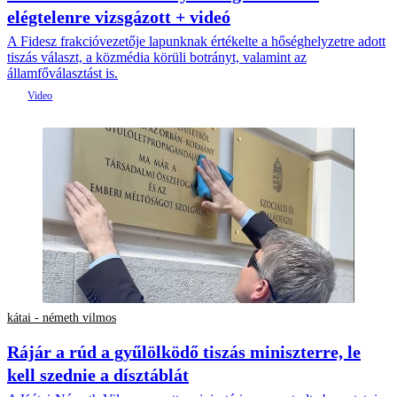
elégtelenre vizsgázott + videó
A Fidesz frakcióvezetője lapunknak értékelte a hőséghelyzetre adott
tiszás választ, a közmédia körüli botrányt, valamint az
államfőválasztást is.
kátai - németh vilmos
Rájár a rúd a gyűlölködő tiszás miniszterre, le
kell szednie a dísztáblát