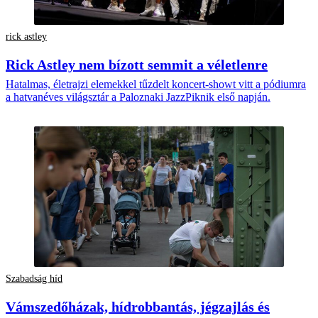
rick astley
Rick Astley nem bízott semmit a véletlenre
Hatalmas, életrajzi elemekkel tűzdelt koncert-showt vitt a pódiumra
a hatvanéves világsztár a Paloznaki JazzPiknik első napján.
Szabadság híd
Vámszedőházak, hídrobbantás, jégzajlás és