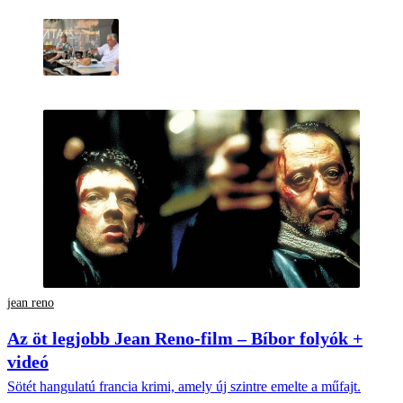
jean reno
Az öt legjobb Jean Reno-film – Bíbor folyók +
videó
Sötét hangulatú francia krimi, amely új szintre emelte a műfajt.