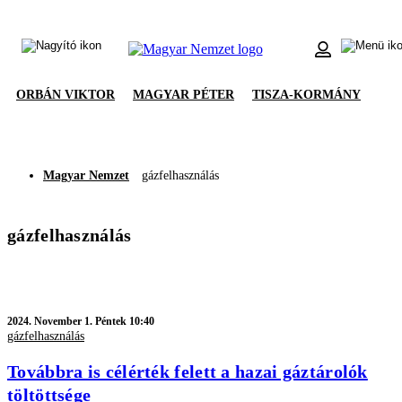
ORBÁN VIKTOR
MAGYAR PÉTER
TISZA-KORMÁNY
Magyar Nemzet
gázfelhasználás
gázfelhasználás
2024.
November 1. Péntek 10:40
gázfelhasználás
Továbbra is célérték felett a hazai gáztárolók
töltöttsége