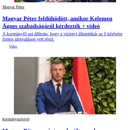
Magyar Péter
Magyar Péter feldühödött, amikor Kelemen
Ágnes szabadságáról kérdezték + videó
A kormányfő azt állította, hogy a vízügyi államtitkár az ő kérésére
fontos tárgyaláson vett részt.
kormányszóvivő