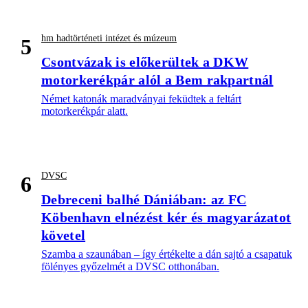
hm hadtörténeti intézet és múzeum
5
Csontvázak is előkerültek a DKW
motorkerékpár alól a Bem rakpartnál
Német katonák maradványai feküdtek a feltárt
motorkerékpár alatt.
DVSC
6
Debreceni balhé Dániában: az FC
Köbenhavn elnézést kér és magyarázatot
követel
Szamba a szaunában – így értékelte a dán sajtó a csapatuk
fölényes győzelmét a DVSC otthonában.