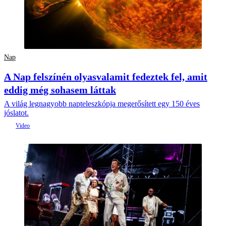
Nap
A Nap felszínén olyasvalamit fedeztek fel, amit
eddig még sohasem láttak
A világ legnagyobb napteleszkópja megerősített egy 150 éves
jóslatot.