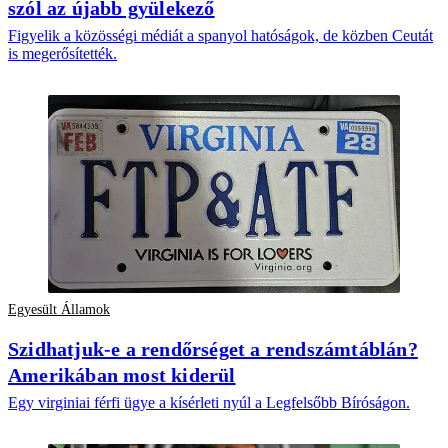
szól az újabb gyülekező
Figyelik a közösségi médiát a spanyol hatóságok, de közben Ceutát
is megerősítették.
Egyesült Államok
Szidhatjuk-e a rendőrséget a rendszámtáblán?
Amerikában most kiderül
Egy virginiai férfi ügye a kísérleti nyúl a Legfelsőbb Bíróságon.