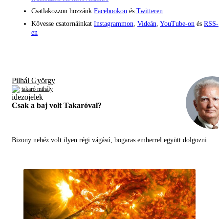
Csatlakozzon hozzánk
Facebookon
és
Twitteren
Kövesse csatornáinkat
Instagrammon
,
Videán
,
YouTube-on
és
RSS-
en
Pilhál György
takaró mihály
Csak a baj volt Takaróval?
Bizony nehéz volt ilyen régi vágású, bogaras emberrel együtt dolgozni…