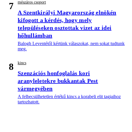
mészáros csoport
7
A Szentkirályi Magyarország elnökén
kifogott a kérdés, hogy mely
településeken osztottak vizet az idei
hőhullámban
Balogh Leventétől kértünk válaszokat, nem sokat tudtunk
meg.
kincs
8
Szenzációs honfoglalás kori
aranyleletekre bukkantak Pest
vármegyében
A felbecsülhetetlen értékű kincs a korabeli elit tagjaihoz
tartozhatott.