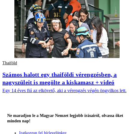
Thaiföld
Számos halott egy thaiföldi vérengzésben, a
nagyszüleit is megölte a kiskamasz + videó
Egy 14 éves fiú az elkövető, aki a vérengzés végén öngyilkos lett.
Ne maradjon le a Magyar Nemzet legjobb írásairól, olvassa őket
minden nap!
Iratkozzon fel hírlevelünkre