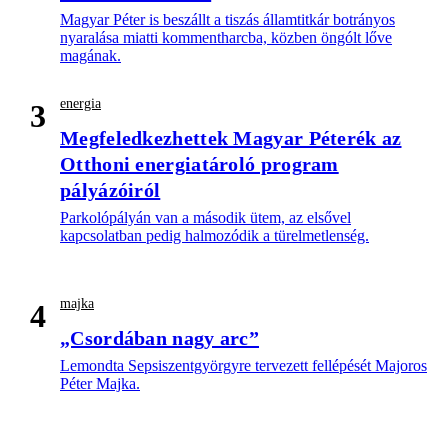
Magyar Péter is beszállt a tiszás államtitkár botrányos
nyaralása miatti kommentharcba, közben öngólt lőve
magának.
energia
3
Megfeledkezhettek Magyar Péterék az
Otthoni energiatároló program
pályázóiról
Parkolópályán van a második ütem, az elsővel
kapcsolatban pedig halmozódik a türelmetlenség.
majka
4
„Csordában nagy arc”
Lemondta Sepsiszentgyörgyre tervezett fellépését Majoros
Péter Majka.