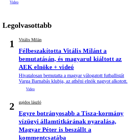
Legolvasottabb
Vitális Milán
1
Félbeszakította Vitális Milánt a
bemutatásán, és magyarul kiáltott az
AEK elnöke + videó
Hivatalosan bemutatta a magyar válogatott futballistát
Varga Barnabás klubja, az athéni elnök nagyot alkotott.
gajdos lászló
2
Egyre botrányosabb a Tisza-kormány
vízügyi államtitkárának nyaralása,
Magyar Péter is beszállt a
kommentcsatába