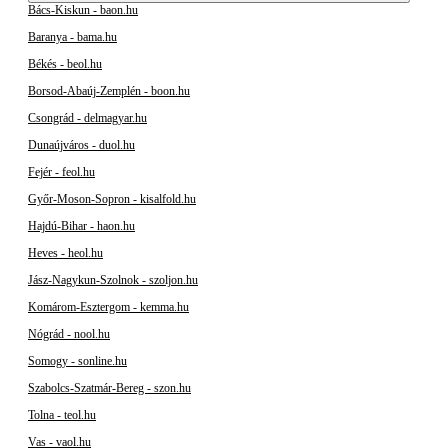
Bács-Kiskun - baon.hu
Baranya - bama.hu
Békés - beol.hu
Borsod-Abaúj-Zemplén - boon.hu
Csongrád - delmagyar.hu
Dunaújváros - duol.hu
Fejér - feol.hu
Győr-Moson-Sopron - kisalfold.hu
Hajdú-Bihar - haon.hu
Heves - heol.hu
Jász-Nagykun-Szolnok - szoljon.hu
Komárom-Esztergom - kemma.hu
Nógrád - nool.hu
Somogy - sonline.hu
Szabolcs-Szatmár-Bereg - szon.hu
Tolna - teol.hu
Vas - vaol.hu