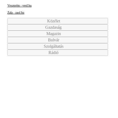
Veszprém - veol.hu
Zala - zaol.hu
Közélet
Gazdaság
Magazin
Bulvár
Szolgáltatás
Rádió