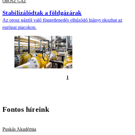
OROSZ GÁZ
Stabilizálódtak a földgázárak
Az orosz gáztól való függetlenedés elhúzódó hiányt okozhat az
európai piacokon.
1
Fontos híreink
Puskás Akadémia