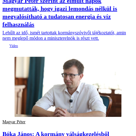
Magyar Péter szerint az elmúlt napok
megmutatták, hogy igazi lemondás nélkül is
megvalósítható a tudatosan energia és víz
felhasználás
Lehűlt az idő, ismét tartottak kormányszóvivői tájékoztatót, amin
nem meglepő módon a miniszterelnök is részt vett.
Magyar Péter
Bóka János: A kormány válságkezelésből