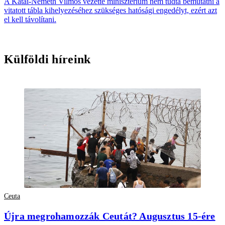
A Kátai-Németh Vilmos vezette minisztérium nem tudta bemutatni a
vitatott tábla kihelyezéséhez szükséges hatósági engedélyt, ezért azt
el kell távolítani.
Külföldi híreink
Ceuta
Újra megrohamozzák Ceutát? Augusztus 15-ére