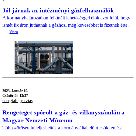
Jól járnak az intézményi gázfelhasználók
A kormányhatározatban felkínált lehetőséggel élők azonfelül, hogy
ismét fix áron juthatnak a gázhoz, még kevesebbet is fizetnek érte.
2023.
Január 19.
Csütörtök 13:37
energiafogyasztás
Rengeteget spórolt a gáz- és villanyszámlán a
Magyar Nemzeti Múzeum
Többszörösen túlteljesítették a kormány által előírt csökkentést.