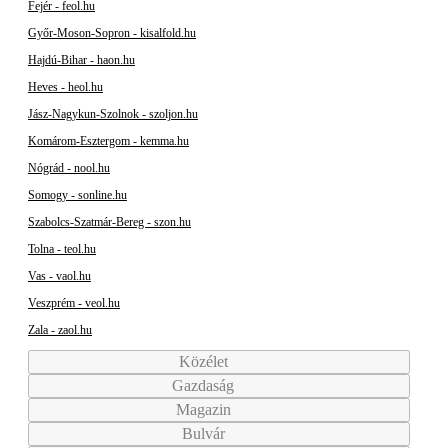
Fejér - feol.hu
Győr-Moson-Sopron - kisalfold.hu
Hajdú-Bihar - haon.hu
Heves - heol.hu
Jász-Nagykun-Szolnok - szoljon.hu
Komárom-Esztergom - kemma.hu
Nógrád - nool.hu
Somogy - sonline.hu
Szabolcs-Szatmár-Bereg - szon.hu
Tolna - teol.hu
Vas - vaol.hu
Veszprém - veol.hu
Zala - zaol.hu
Közélet
Gazdaság
Magazin
Bulvár