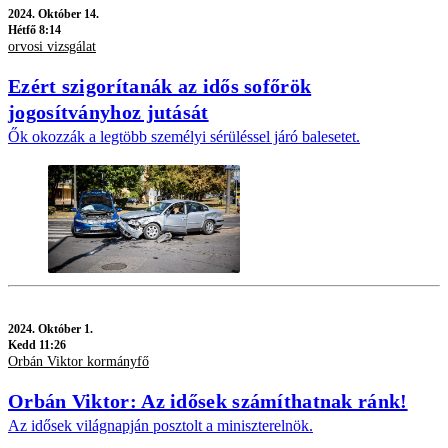
2024.
Október 14.
Hétfő 8:14
orvosi vizsgálat
Ezért szigorítanák az idős sofőrök
jogosítványhoz jutását
Ők okozzák a legtöbb személyi sérüléssel járó balesetet.
2024.
Október 1.
Kedd 11:26
Orbán Viktor kormányfő
Orbán Viktor: Az idősek számíthatnak ránk!
Az idősek világnapján posztolt a miniszterelnök.