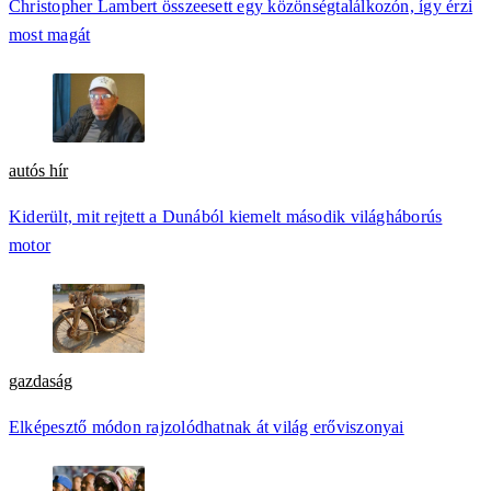
Christopher Lambert összeesett egy közönségtalálkozón, így érzi
most magát
autós hír
Kiderült, mit rejtett a Dunából kiemelt második világháborús
motor
gazdaság
Elképesztő módon rajzolódhatnak át világ erőviszonyai