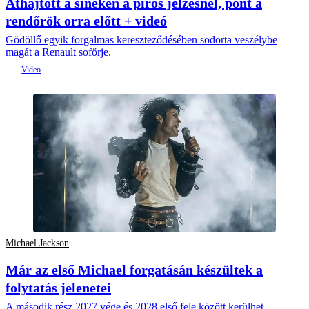
Áthajtott a síneken a piros jelzésnél, pont a
rendőrök orra előtt + videó
Gödöllő egyik forgalmas kereszteződésében sodorta veszélybe
magát a Renault sofőrje.
Michael Jackson
Már az első Michael forgatásán készültek a
folytatás jelenetei
A második rész 2027 vége és 2028 első fele között kerülhet