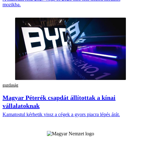
mozikba.
gazdaság
Magyar Péterék csapdát állítottak a kínai
vállalatoknak
Kamatostul kérhetik vissz a cégek a gyors piacra lépés árát.