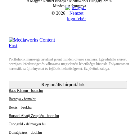
A Magyar Nemzet kiadója a Mediaworks Hungary Zrt. ©
Minden jog fenntartva
© 2026
Portfóliónk minőségi tartalmat jelent minden olvasó számára. Egyedülálló elérést,
országos lefedettséget és változatos megjelenési lehetőséget biztosít. Folyamatosan
keressük az új irányokat és fejlődési lehetőségeket. Ez jövőnk záloga.
Regionális hírportálok
Bács-Kiskun - baon.hu
Baranya - bama.hu
Békés - beol.hu
Borsod-Abaúj-Zemplén - boon.hu
Csongrád - delmagyar.hu
Dunaújváros - duol.hu