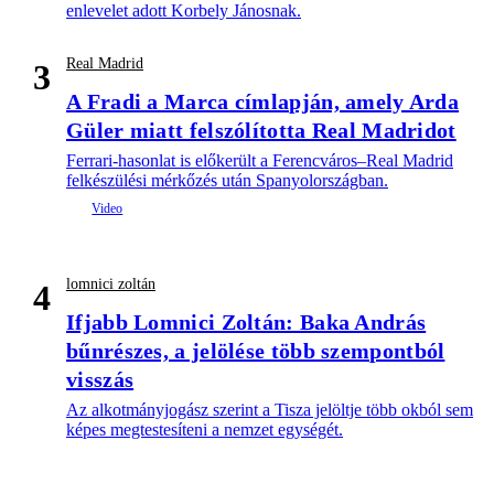
enlevelet adott Korbely Jánosnak.
Real Madrid
3
A Fradi a Marca címlapján, amely Arda
Güler miatt felszólította Real Madridot
Ferrari-hasonlat is előkerült a Ferencváros–Real Madrid
felkészülési mérkőzés után Spanyolországban.
lomnici zoltán
4
Ifjabb Lomnici Zoltán: Baka András
bűnrészes, a jelölése több szempontból
visszás
Az alkotmányjogász szerint a Tisza jelöltje több okból sem
képes megtestesíteni a nemzet egységét.