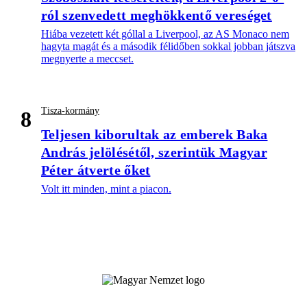
ról szenvedett meghökkentő vereséget
Hiába vezetett két góllal a Liverpool, az AS Monaco nem
hagyta magát és a második félidőben sokkal jobban játszva
megnyerte a meccset.
Tisza-kormány
8
Teljesen kiborultak az emberek Baka
András jelölésétől, szerintük Magyar
Péter átverte őket
Volt itt minden, mint a piacon.