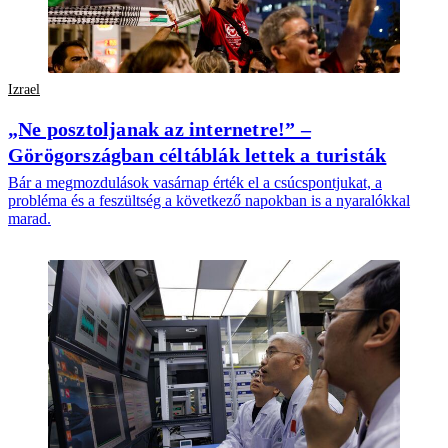
Izrael
„Ne posztoljanak az internetre!” –
Görögországban céltáblák lettek a turisták
Bár a megmozdulások vasárnap érték el a csúcspontjukat, a
probléma és a feszültség a következő napokban is a nyaralókkal
marad.