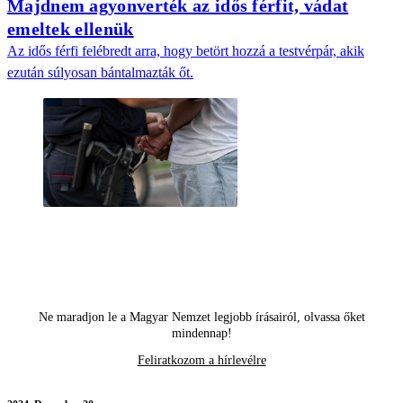
Majdnem agyonverték az idős férfit, vádat
emeltek ellenük
Az idős férfi felébredt arra, hogy betört hozzá a testvérpár, akik
ezután súlyosan bántalmazták őt.
Ne maradjon le a Magyar Nemzet legjobb írásairól, olvassa őket
mindennap!
Feliratkozom a hírlevélre