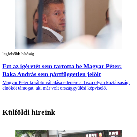
legfelsőbb bíróság
Ezt az ígéretét sem tartotta be Magyar Péter:
Baka András sem pártfüggetlen jelölt
Magyar Péter korábbi vállalása ellenére a Tisza olyan köztársasági
elnököt támogat, aki már volt országgyűlési képviselő.
Külföldi híreink