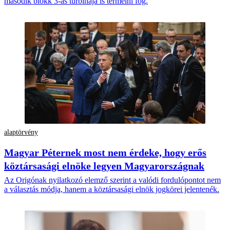
második blokk 3-as turbinája is termelni fog.
alaptörvény
Magyar Péternek most nem érdeke, hogy erős
köztársasági elnöke legyen Magyarországnak
Az Origónak nyilatkozó elemző szerint a valódi fordulópontot nem
a választás módja, hanem a köztársasági elnök jogkörei jelentenék.