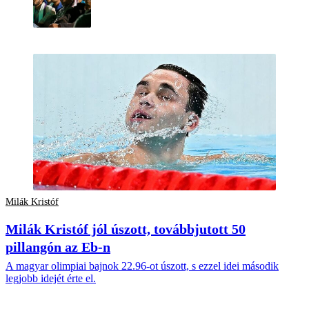
Milák Kristóf
Milák Kristóf jól úszott, továbbjutott 50
pillangón az Eb-n
A magyar olimpiai bajnok 22.96-ot úszott, s ezzel idei második
legjobb idejét érte el.