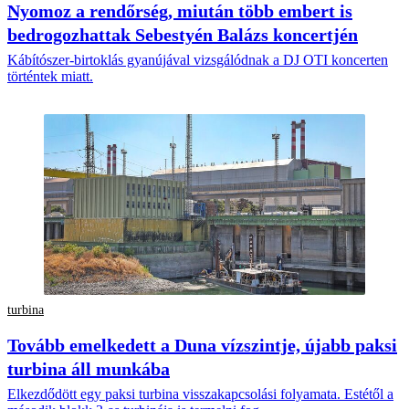
Nyomoz a rendőrség, miután több embert is
bedrogozhattak Sebestyén Balázs koncertjén
Kábítószer-birtoklás gyanújával vizsgálódnak a DJ OTI koncerten
történtek miatt.
turbina
Tovább emelkedett a Duna vízszintje, újabb paksi
turbina áll munkába
Elkezdődött egy paksi turbina visszakapcsolási folyamata. Estétől a