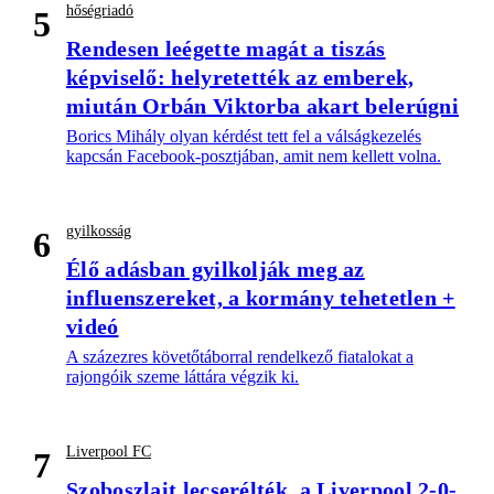
hőségriadó
5
Rendesen leégette magát a tiszás
képviselő: helyretették az emberek,
miután Orbán Viktorba akart belerúgni
Borics Mihály olyan kérdést tett fel a válságkezelés
kapcsán Facebook-posztjában, amit nem kellett volna.
gyilkosság
6
Élő adásban gyilkolják meg az
influenszereket, a kormány tehetetlen +
videó
A százezres követőtáborral rendelkező fiatalokat a
rajongóik szeme láttára végzik ki.
Liverpool FC
7
Szoboszlait lecserélték, a Liverpool 2-0-