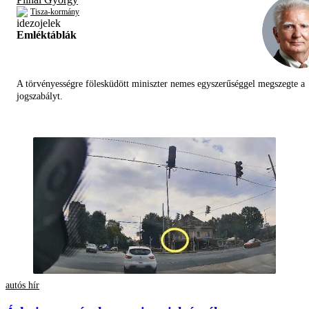
Tisza-kormány
Emléktáblák
A törvényességre fölesküdött miniszter nemes egyszerűséggel megszegte a
jogszabályt.
autós hír