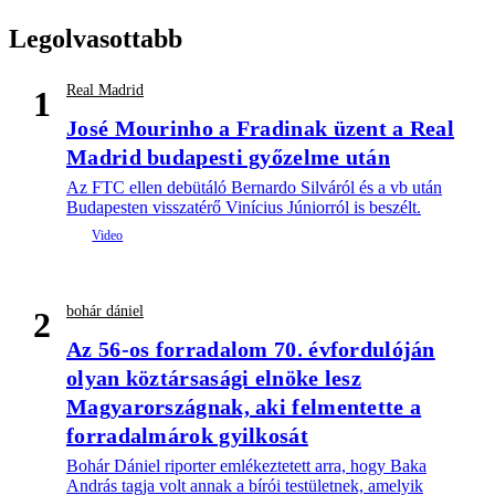
Legolvasottabb
Real Madrid
1
José Mourinho a Fradinak üzent a Real
Madrid budapesti győzelme után
Az FTC ellen debütáló Bernardo Silváról és a vb után
Budapesten visszatérő Vinícius Júniorról is beszélt.
bohár dániel
2
Az 56-os forradalom 70. évfordulóján
olyan köztársasági elnöke lesz
Magyarországnak, aki felmentette a
forradalmárok gyilkosát
Bohár Dániel riporter emlékeztetett arra, hogy Baka
András tagja volt annak a bírói testületnek, amelyik