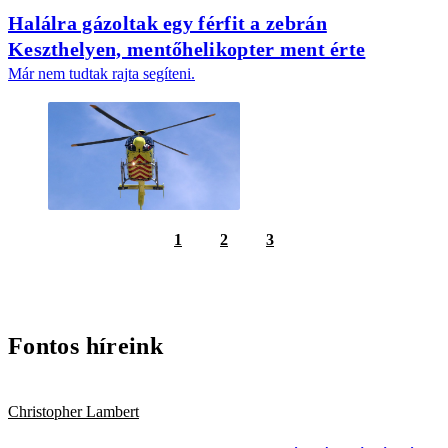
Halálra gázoltak egy férfit a zebrán
Keszthelyen, mentőhelikopter ment érte
Már nem tudtak rajta segíteni.
1
2
3
Fontos híreink
Christopher Lambert