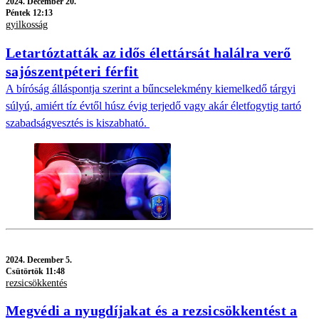
2024.
December 20.
Péntek 12:13
gyilkosság
Letartóztatták az idős élettársát halálra verő
sajószentpéteri férfit
A bíróság álláspontja szerint a bűncselekmény kiemelkedő tárgyi
súlyú, amiért tíz évtől húsz évig terjedő vagy akár életfogytig tartó
szabadságvesztés is kiszabható.
2024.
December 5.
Csütörtök 11:48
rezsicsökkentés
Megvédi a nyugdíjakat és a rezsicsökkentést a