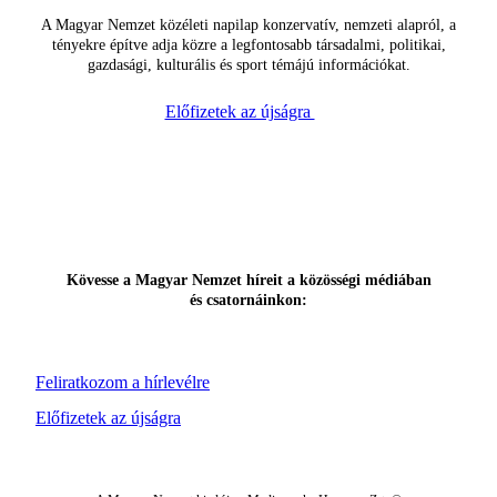
A Magyar Nemzet közéleti napilap konzervatív, nemzeti alapról, a
tényekre építve adja közre a legfontosabb társadalmi, politikai,
gazdasági, kulturális és sport témájú információkat.
Előfizetek az újságra
Kövesse a Magyar Nemzet híreit a közösségi médiában
és csatornáinkon:
Feliratkozom a hírlevélre
Előfizetek az újságra