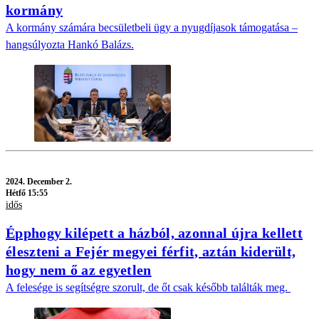
kormány
A kormány számára becsületbeli ügy a nyugdíjasok támogatása –
hangsúlyozta Hankó Balázs.
2024.
December 2.
Hétfő 15:55
idős
Épphogy kilépett a házból, azonnal újra kellett
éleszteni a Fejér megyei férfit, aztán kiderült,
hogy nem ő az egyetlen
A felesége is segítségre szorult, de őt csak később találták meg.