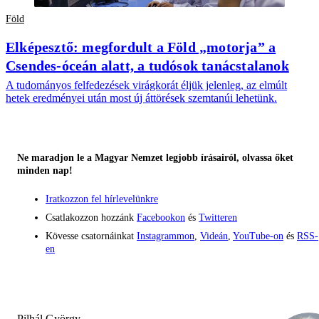
Föld
Elképesztő: megfordult a Föld „motorja” a
Csendes-óceán alatt, a tudósok tanácstalanok
A tudományos felfedezések virágkorát éljük jelenleg, az elmúlt
hetek eredményei után most új áttörések szemtanúi lehetünk.
Ne maradjon le a Magyar Nemzet legjobb írásairól, olvassa őket
minden nap!
Iratkozzon fel hírlevelünkre
Csatlakozzon hozzánk
Facebookon
és
Twitteren
Kövesse csatornáinkat
Instagrammon
,
Videán
,
YouTube-on
és
RSS-
en
Pilhál György