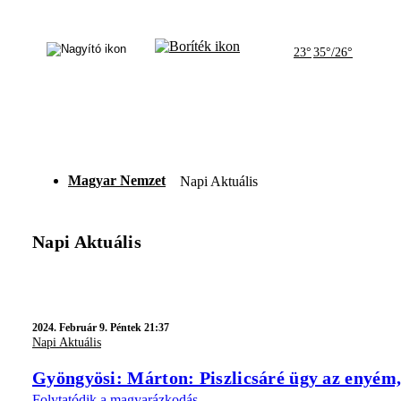
23°
35°/26°
Magyar Nemzet
Napi Aktuális
Napi Aktuális
2024.
Február 9. Péntek 21:37
Napi Aktuális
Gyöngyösi: Márton: Piszlicsáré ügy az enyém
Folytatódik a magyarázkodás.