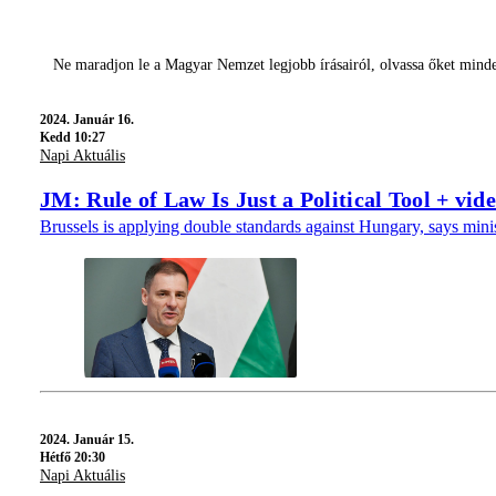
Ne maradjon le a Magyar Nemzet legjobb írásairól, olvassa őket mind
2024.
Január 16.
Kedd 10:27
Napi Aktuális
JM: Rule of Law Is Just a Political Tool + vid
Brussels is applying double standards against Hungary, says minist
2024.
Január 15.
Hétfő 20:30
Napi Aktuális