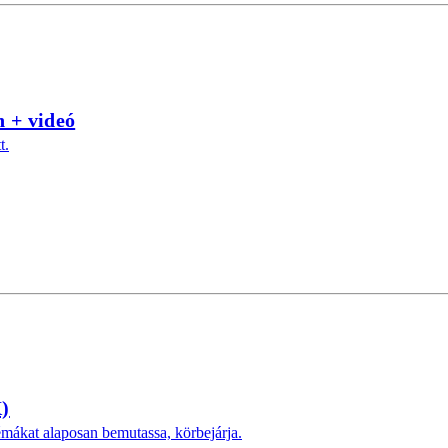
n + videó
t.
X)
émákat alaposan bemutassa, körbejárja.