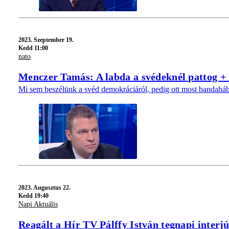
2023.
Szeptember 19.
Kedd 11:00
nato
Menczer Tamás: A labda a svédeknél pattog + 
Mi sem beszélünk a svéd demokráciáról, pedig ott most bandahá
2023.
Augusztus 22.
Kedd 19:40
Napi Aktuális
Reagált a Hír TV Pálffy István tegnapi interjú