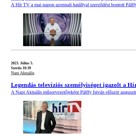
A Hír TV a mai napon azonnali hatállyal szerződést bontott Pálffy
2023.
Július 5.
Szerda 10:39
Napi Aktuális
Legendás televíziós személyiséget igazolt a H
A Napi Aktuális műsorvezetőjeként Pálffy István először augusztu