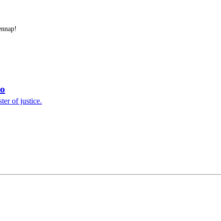
ennap!
eo
er of justice.