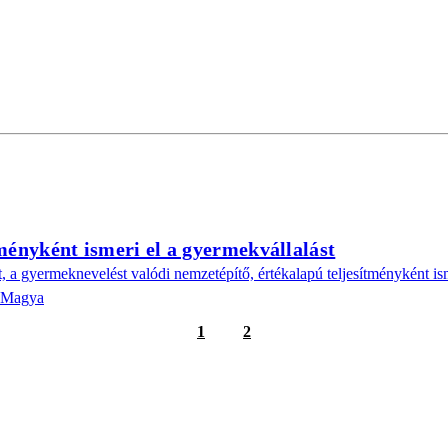
ményként ismeri el a gyermekvállalást
, a gyermeknevelést valódi nemzetépítő, értékalapú teljesítményként
: Magya
1
2