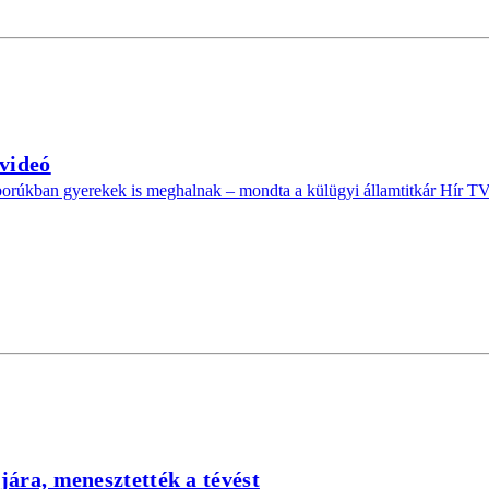
videó
borúkban gyerekek is meghalnak – mondta a külügyi államtitkár Hír T
jára, menesztették a tévést