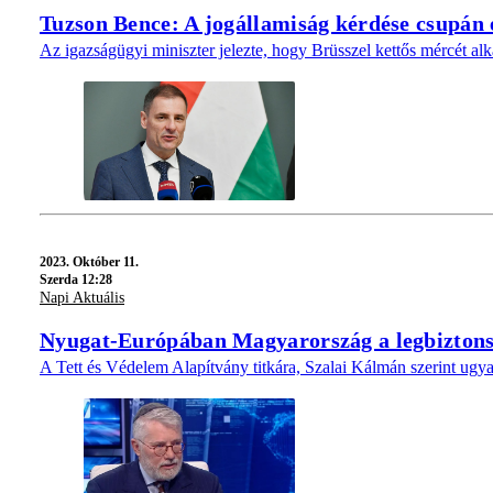
Tuzson Bence: A jogállamiság kérdése csupán e
Az igazságügyi miniszter jelezte, hogy Brüsszel kettős mércét 
2023.
Október 11.
Szerda 12:28
Napi Aktuális
Nyugat-Európában Magyarország a legbiztons
A Tett és Védelem Alapítvány titkára, Szalai Kálmán szerint ugyana