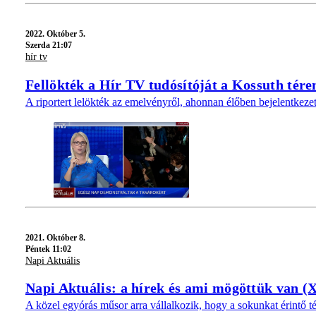
2022.
Október 5.
Szerda 21:07
hír tv
Fellökték a Hír TV tudósítóját a Kossuth tére
A riportert lelökték az emelvényről, ahonnan élőben bejelentkezet
2021.
Október 8.
Péntek 11:02
Napi Aktuális
Napi Aktuális: a hírek és ami mögöttük van (
A közel egyórás műsor arra vállalkozik, hogy a sokunkat érintő t