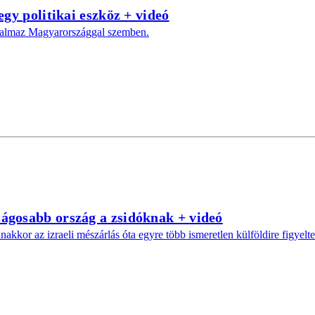
gy politikai eszköz + videó
alkalmaz Magyarországgal szemben.
ágosabb ország a zsidóknak + videó
kkor az izraeli mészárlás óta egyre több ismeretlen külföldire figyelte