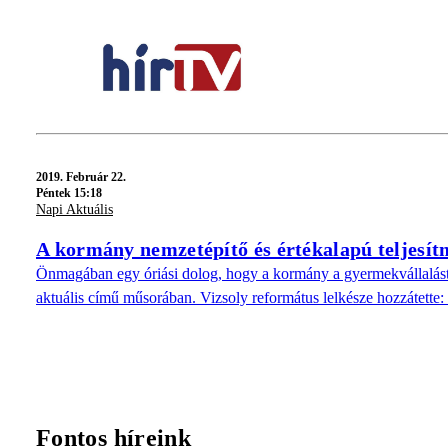
2019.
Február 22.
Péntek 15:18
Napi Aktuális
A kormány nemzetépítő és értékalapú teljesít
Önmagában egy óriási dolog, hogy a kormány a gyermekvállalást
aktuális című műsorában. Vizsoly református lelkésze hozzátette
Fontos híreink