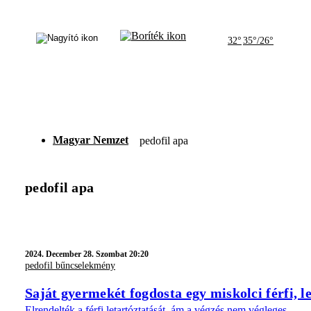
32°
35°/26°
Magyar Nemzet
pedofil apa
pedofil apa
2024.
December 28. Szombat 20:20
pedofil bűncselekmény
Saját gyermekét fogdosta egy miskolci férfi, le
Elrendelték a férfi letartóztatását, ám a végzés nem végleges.