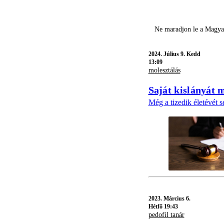
Ne maradjon le a Magyar
2024.
Július 9. Kedd
13:09
molesztálás
Saját kislányát m
Még a tizedik életévét s
2023.
Március 6.
Hétfő 19:43
pedofil tanár