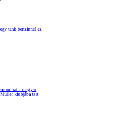
egy tank benzinnel ez
 lemondhat a magyar
 Müller klubjába tart