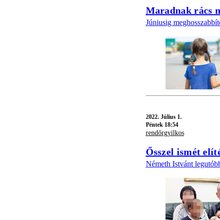
Maradnak rács mö
Júniusig meghosszabbítot
2022.
Július 1.
Péntek 18:54
rendőrgyilkos
Ősszel ismét elít
Németh Istvánt legutóbb 