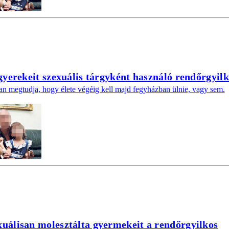
 gyerekeit szexuális tárgyként használó rendőrgyilk
n megtudja, hogy élete végéig kell majd fegyházban ülnie, vagy sem.
xuálisan molesztálta gyermekeit a rendőrgyilkos