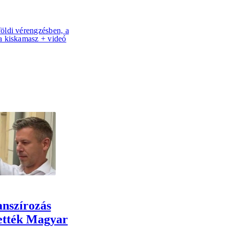
földi vérengzésben, a
 a kiskamasz + videó
anszírozás
tették Magyar