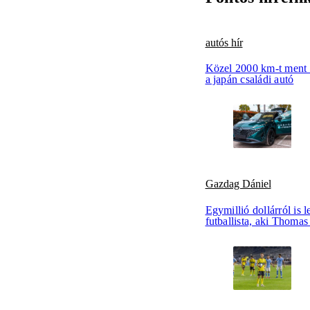
autós hír
Közel 2000 km-t ment 
a japán családi autó
Gazdag Dániel
Egymillió dollárról is
futballista, aki Thomas