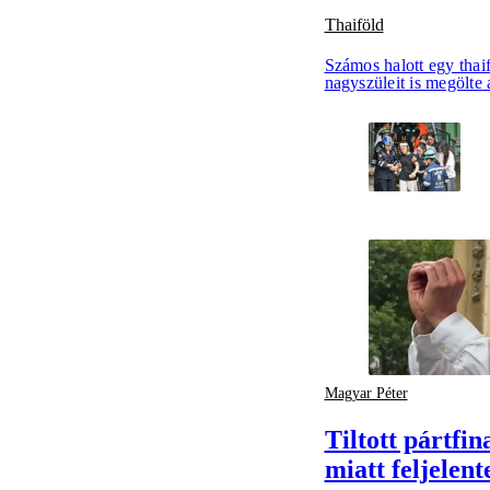
Thaiföld
Számos halott egy thai
nagyszüleit is megölte
Magyar Péter
Tiltott pártfin
miatt feljelen