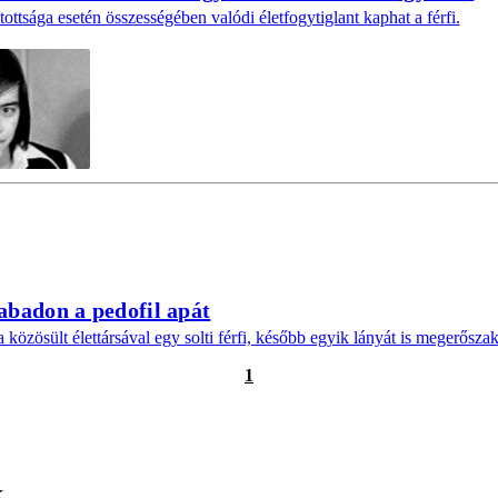
ottsága esetén összességében valódi életfogytiglant kaphat a férfi.
badon a pedofil apát
közösült élettársával egy solti férfi, később egyik lányát is megerőszak
1
k