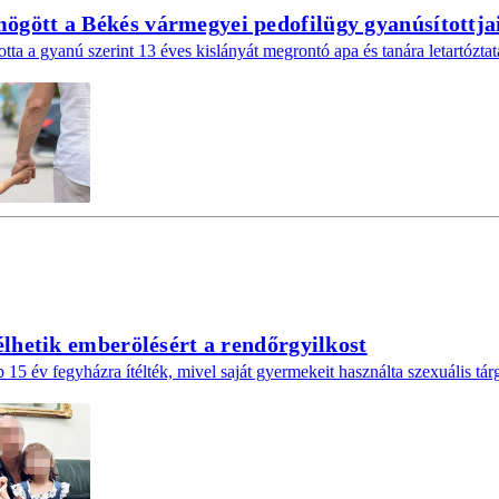
gött a Békés vármegyei pedofilügy gyanúsítottja
ta a gyanú szerint 13 éves kislányát megrontó apa és tanára letartóztat
élhetik emberölésért a rendőrgyilkost
15 év fegyházra ítélték, mivel saját gyermekeit használta szexuális tár