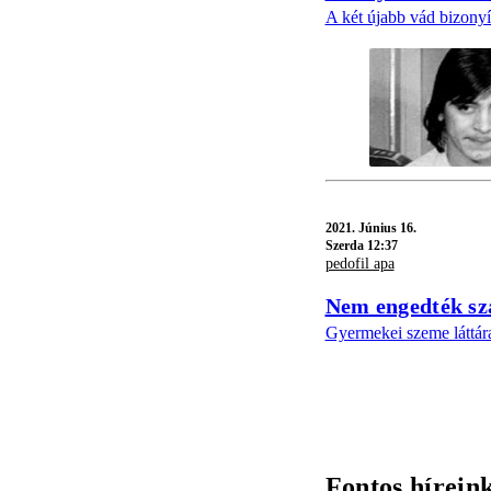
A két újabb vád bizonyít
2021.
Június 16.
Szerda 12:37
pedofil apa
Nem engedték sza
Gyermekei szeme láttára 
Fontos hírein