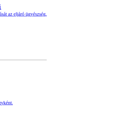
i
ását az eljáró ügyészség.
gyként.