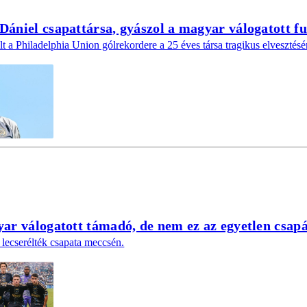
ániel csapattársa, gyászol a magyar válogatott fu
t a Philadelphia Union gólrekordere a 25 éves társa tragikus elvesztésé
ar válogatott támadó, de nem ez az egyetlen csap
s lecserélték csapata meccsén.