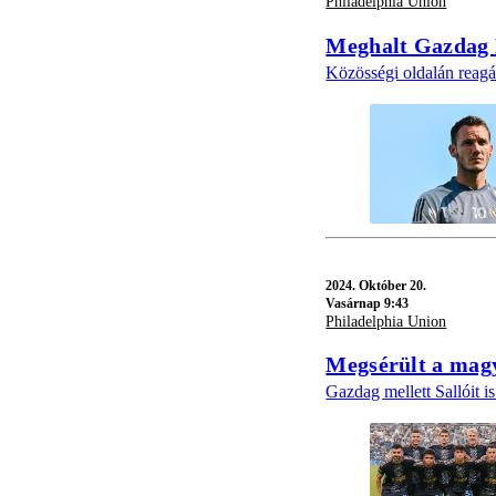
Philadelphia Union
Meghalt Gazdag D
Közösségi oldalán reagál
2024.
Október 20.
Vasárnap 9:43
Philadelphia Union
Megsérült a magy
Gazdag mellett Sallóit i