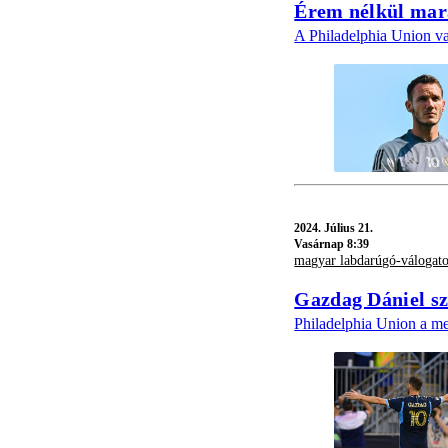
Érem nélkül marad
A Philadelphia Union va
2024.
Július 21.
Vasárnap 8:39
magyar labdarúgó-válogato
Gazdag Dániel sz
Philadelphia Union a me