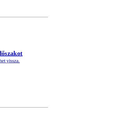
időszakot
het vissza.