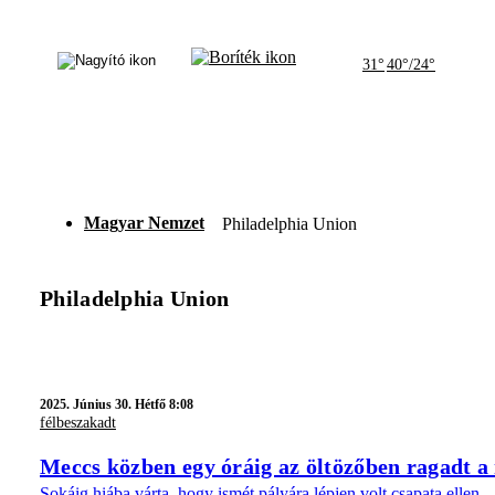
31°
40°/24°
Magyar Nemzet
Philadelphia Union
Philadelphia Union
2025.
Június 30. Hétfő 8:08
félbeszakadt
Meccs közben egy óráig az öltözőben ragadt a 
Sokáig hiába várta, hogy ismét pályára lépjen volt csapata ellen.