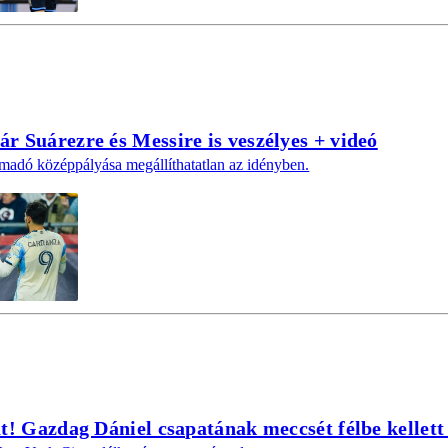
r Suárezre és Messire is veszélyes + videó
madó középpályása megállíthatatlan az idényben.
t! Gazdag Dániel csapatának meccsét félbe kellett 