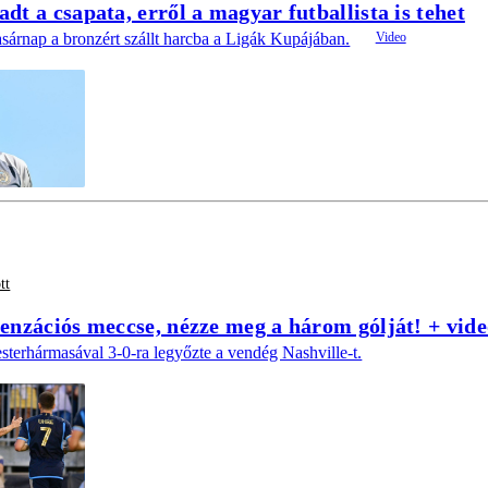
t a csapata, erről a magyar futballista is tehet
sárnap a bronzért szállt harcba a Ligák Kupájában.
tt
enzációs meccse, nézze meg a három gólját! + vide
sterhármasával 3-0-ra legyőzte a vendég Nashville-t.