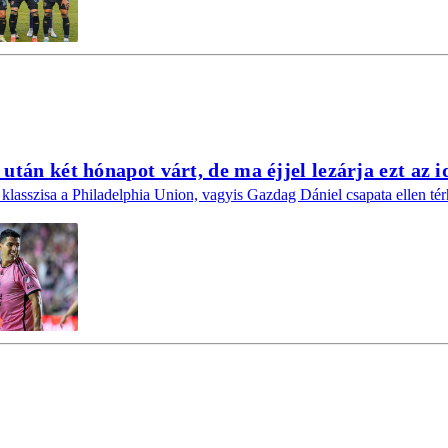
után két hónapot várt, de ma éjjel lezárja ezt az 
klasszisa a Philadelphia Union, vagyis Gazdag Dániel csapata ellen tér