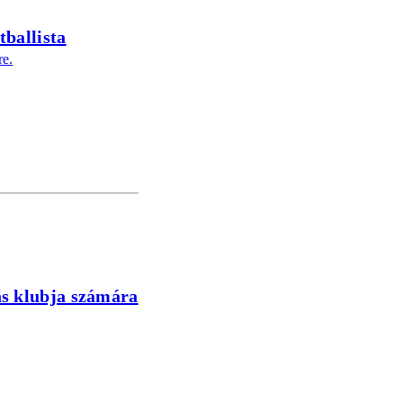
tballista
re.
ás klubja számára