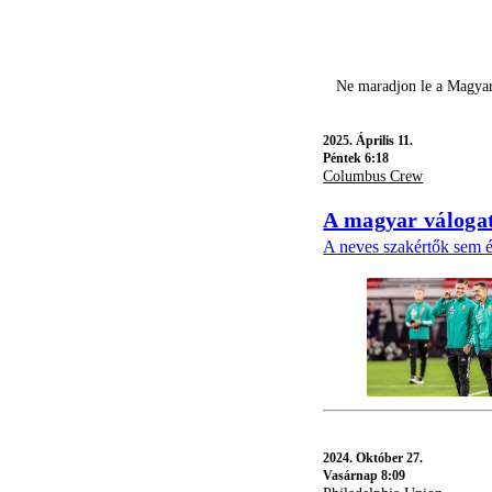
Ne maradjon le a Magyar
2025.
Április 11.
Péntek 6:18
Columbus Crew
A magyar válogato
A neves szakértők sem ér
2024.
Október 27.
Vasárnap 8:09