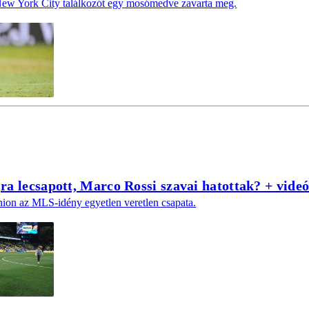
ew York City találkozót egy mosómedve zavarta meg.
ra lecsapott, Marco Rossi szavai hatottak? + vide
ion az MLS-idény egyetlen veretlen csapata.