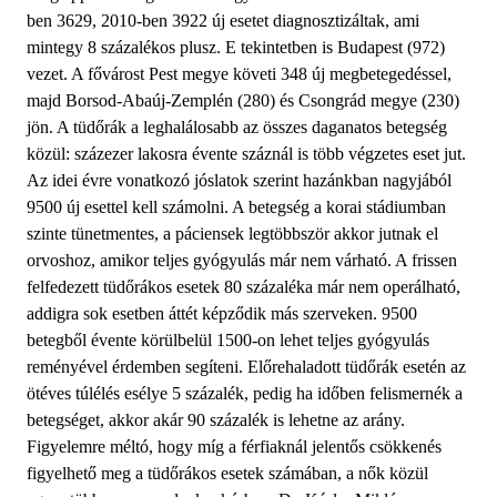
ben 3629, 2010-ben 3922 új esetet diagnosztizáltak, ami
mintegy 8 százalékos plusz. E tekintetben is Budapest (972)
vezet. A fővárost Pest megye követi 348 új megbetegedéssel,
majd Borsod-Abaúj-Zemplén (280) és Csongrád megye (230)
jön. A tüdőrák a leghalálosabb az összes daganatos betegség
közül: százezer lakosra évente száznál is több végzetes eset jut.
Az idei évre vonatkozó jóslatok szerint hazánkban nagyjából
9500 új esettel kell számolni. A betegség a korai stádiumban
szinte tünetmentes, a páciensek legtöbbször akkor jutnak el
orvoshoz, amikor teljes gyógyulás már nem várható. A frissen
felfedezett tüdőrákos esetek 80 százaléka már nem operálható,
addigra sok esetben áttét képződik más szerveken. 9500
betegből évente körülbelül 1500-on lehet teljes gyógyulás
reményével érdemben segíteni. Előrehaladott tüdőrák esetén az
ötéves túlélés esélye 5 százalék, pedig ha időben felismernék a
betegséget, akkor akár 90 százalék is lehetne az arány.
Figyelemre méltó, hogy míg a férfiaknál jelentős csökkenés
figyelhető meg a tüdőrákos esetek számában, a nők közül