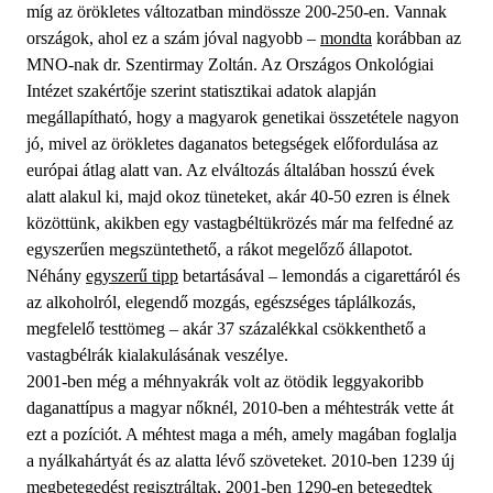
míg az örökletes változatban mindössze 200-250-en. Vannak
országok, ahol ez a szám jóval nagyobb –
mondta
korábban az
MNO-nak dr. Szentirmay Zoltán. Az Országos Onkológiai
Intézet szakértője szerint statisztikai adatok alapján
megállapítható, hogy a magyarok genetikai összetétele nagyon
jó, mivel az örökletes daganatos betegségek előfordulása az
európai átlag alatt van. Az elváltozás általában hosszú évek
alatt alakul ki, majd okoz tüneteket, akár 40-50 ezren is élnek
közöttünk, akikben egy vastagbéltükrözés már ma felfedné az
egyszerűen megszüntethető, a rákot megelőző állapotot.
Néhány
egyszerű tipp
betartásával – lemondás a cigarettáról és
az alkoholról, elegendő mozgás, egészséges táplálkozás,
megfelelő testtömeg – akár 37 százalékkal csökkenthető a
vastagbélrák kialakulásának veszélye.
2001-ben még a méhnyakrák volt az ötödik leggyakoribb
daganattípus a magyar nőknél, 2010-ben a méhtestrák vette át
ezt a pozíciót. A méhtest maga a méh, amely magában foglalja
a nyálkahártyát és az alatta lévő szöveteket. 2010-ben 1239 új
megbetegedést regisztráltak, 2001-ben 1290-en betegedtek