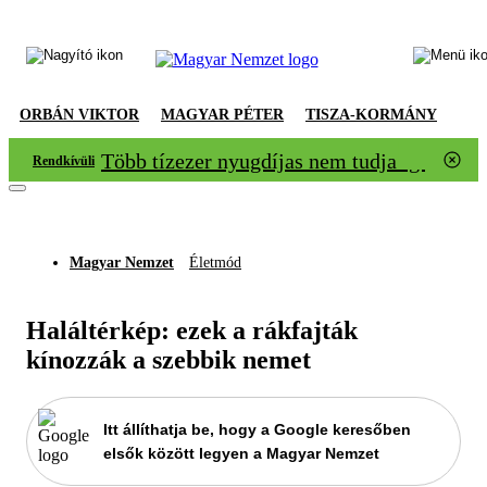
ORBÁN VIKTOR
MAGYAR PÉTER
TISZA-KORMÁNY
Több tízezer nyugdíjas nem tudja igazolni
Rendkívüli
Magyar Nemzet
Életmód
Haláltérkép: ezek a rákfajták
kínozzák a szebbik nemet
Itt állíthatja be, hogy a Google keresőben
elsők között legyen a Magyar Nemzet