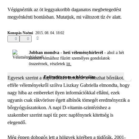
Végignéztük az öt leggyakoribb daganatos megbetegedést
megyénkénti bontásban. Mutatjuk, mi változott tíz év alatt.
Konopás Noémi
2015. 08. 04. 18:02
0
0
0
Jobban mondva - heti véleményhírlevél -
ahol a hét
kiemelt témáihoz fűzött személyes gondolatok
összeérnek, részletek
itt.
Feliratkozom a hírlevélre
Egyesek szerint a napfürdőzés kerülése is okozhat bőrrákot. Az
efféle véleményekről szólva Liszkay Gabriella elmondta, hogy
nagy hiba az embereket ilyen információkkal ellátni, ezek
ugyanis csak rákvörösre égett albínók tömegét eredményezik a
bőrgyógyászatokon. A napi D-vitamin-szintézishez a
szakember szerint napi tíz perc napfénynek kitettség is
elegendő.
Még éppen dobogós lett a hölgyek körében a tüdőrák. 2001-