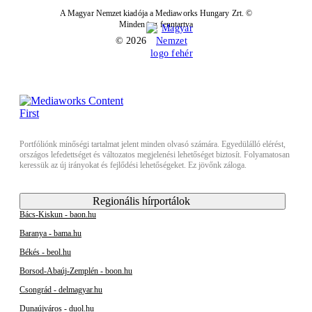
A Magyar Nemzet kiadója a Mediaworks Hungary Zrt. ©
Minden jog fenntartva
© 2026
Portfóliónk minőségi tartalmat jelent minden olvasó számára. Egyedülálló elérést,
országos lefedettséget és változatos megjelenési lehetőséget biztosít. Folyamatosan
keressük az új irányokat és fejlődési lehetőségeket. Ez jövőnk záloga.
Regionális hírportálok
Bács-Kiskun - baon.hu
Baranya - bama.hu
Békés - beol.hu
Borsod-Abaúj-Zemplén - boon.hu
Csongrád - delmagyar.hu
Dunaújváros - duol.hu