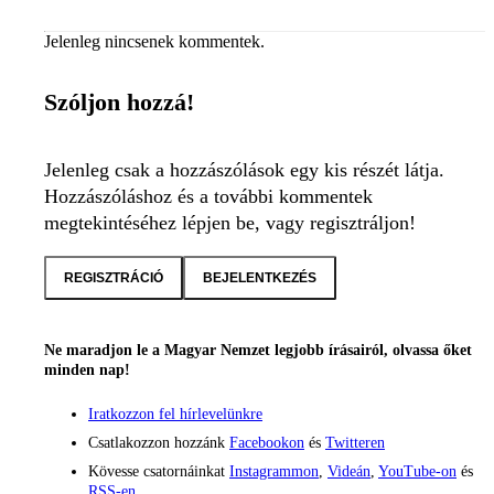
Jelenleg nincsenek kommentek.
Szóljon hozzá!
Jelenleg csak a hozzászólások egy kis részét látja.
Hozzászóláshoz és a további kommentek
megtekintéséhez lépjen be, vagy regisztráljon!
REGISZTRÁCIÓ
BEJELENTKEZÉS
Ne maradjon le a Magyar Nemzet legjobb írásairól, olvassa őket
minden nap!
Iratkozzon fel hírlevelünkre
Csatlakozzon hozzánk
Facebookon
és
Twitteren
Kövesse csatornáinkat
Instagrammon
,
Videán
,
YouTube-on
és
RSS-en