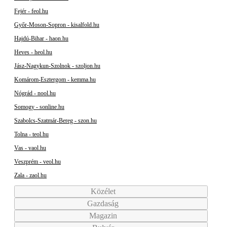
Fejér - feol.hu
Győr-Moson-Sopron - kisalfold.hu
Hajdú-Bihar - haon.hu
Heves - heol.hu
Jász-Nagykun-Szolnok - szoljon.hu
Komárom-Esztergom - kemma.hu
Nógrád - nool.hu
Somogy - sonline.hu
Szabolcs-Szatmár-Bereg - szon.hu
Tolna - teol.hu
Vas - vaol.hu
Veszprém - veol.hu
Zala - zaol.hu
Közélet
Gazdaság
Magazin