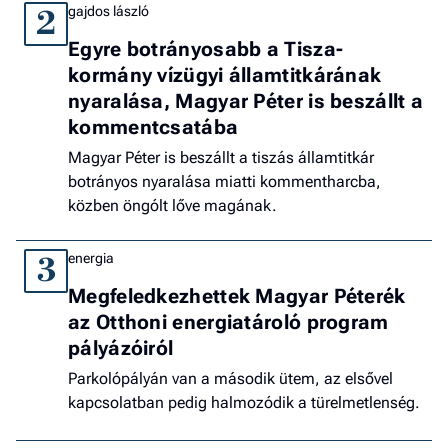
gajdos lászló
2
Egyre botrányosabb a Tisza-
kormány vízügyi államtitkárának
nyaralása, Magyar Péter is beszállt a
kommentcsatába
Magyar Péter is beszállt a tiszás államtitkár
botrányos nyaralása miatti kommentharcba,
közben öngólt lőve magának.
energia
3
Megfeledkezhettek Magyar Péterék
az Otthoni energiatároló program
pályázóiról
Parkolópályán van a második ütem, az elsővel
kapcsolatban pedig halmozódik a türelmetlenség.