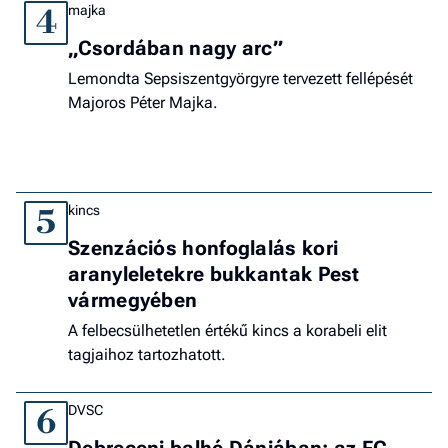
majka
4
„Csordában nagy arc”
Lemondta Sepsiszentgyörgyre tervezett fellépését
Majoros Péter Majka.
kincs
5
Szenzációs honfoglalás kori
aranyleletekre bukkantak Pest
vármegyében
A felbecsülhetetlen értékű kincs a korabeli elit
tagjaihoz tartozhatott.
DVSC
6