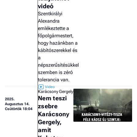
videó
Szentkirályi
Alexandra
emlékeztette a
főpolgármestert,
hogy hazánkban a
kábítószerekkel és
a
népszerűsítésükkel
szemben is zéró
tolerancia van.
Karácsony Gergely
Nem teszi
2025.
Augusztus 14.
zsebre
Csütörtök 18:04
Karácsony
Gergely,
amit