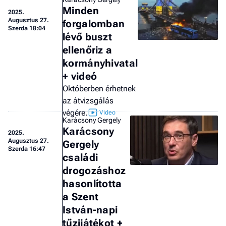
F
Minden
2025.
a 
Augusztus 27.
forgalomban
Szerda 18:04
lévő buszt
ellenőriz a
kormányhivatal
+ videó
Októberben érhetnek
az átvizsgálás
végére.
Karácsony Gergely
Karácsony
2025.
Augusztus 27.
Gergely
Szerda 16:47
családi
drogozáshoz
hasonlította
a Szent
István-napi
tűzijátékot +