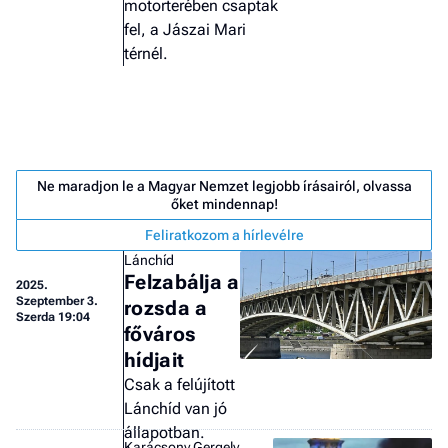
motorterében csaptak
fel, a Jászai Mari
térnél.
Ne maradjon le a Magyar Nemzet legjobb írásairól, olvassa
őket mindennap!
Feliratkozom a hírlevélre
Lánchíd
Felzabálja a
2025.
Szeptember 3.
rozsda a
Szerda 19:04
főváros
hídjait
Job
Csak a felújított
- he
Lánchíd van jó
vél
állapotban.
Karácsony Gergely