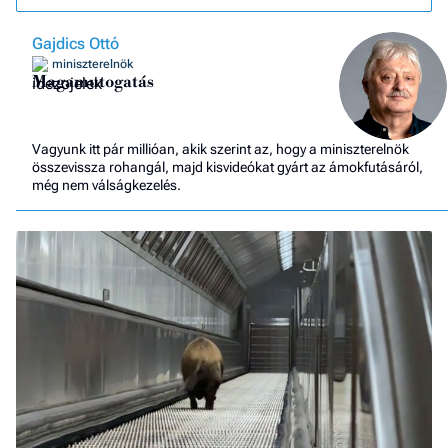
Gajdics Ottó
miniszterelnök
Magamutogatás
Vagyunk itt pár millióan, akik szerint az, hogy a miniszterelnök
összevissza rohangál, majd kisvideókat gyárt az ámokfutásáról,
még nem válságkezelés.