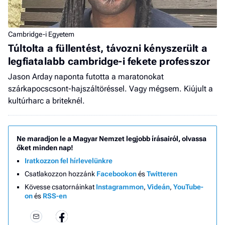
Cambridge-i Egyetem
Túltolta a füllentést, távozni kényszerült a
legfiatalabb cambridge-i fekete professzor
Jason Arday naponta futotta a maratonokat
szárkapocscsont-hajszáltöréssel. Vagy mégsem. Kiújult a
kultúrharc a briteknél.
Ne maradjon le a Magyar Nemzet legjobb írásairól, olvassa
őket minden nap!
Iratkozzon fel hírlevelünkre
Csatlakozzon hozzánk
Facebookon
és
Twitteren
Kövesse csatornáinkat
Instagrammon
,
Videán
,
YouTube-
on
és
RSS-en