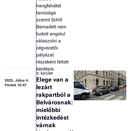
hangfelvétel
tanúsága
szerint Schill
Bernadett nem
tudott angolul
válaszolni a
cégvezetői
pályázat
részeként feltett
kérdésre.
V. kerület
Elege van a
2025.
Július 4.
Péntek 16:47
lezárt
rakpartból a
Belvárosnak:
mielőbbi
intézkedést
várnak