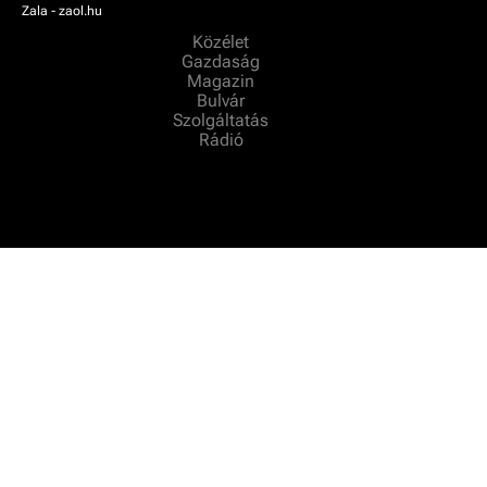
Zala - zaol.hu
Közélet
Gazdaság
Magazin
Bulvár
Szolgáltatás
Rádió