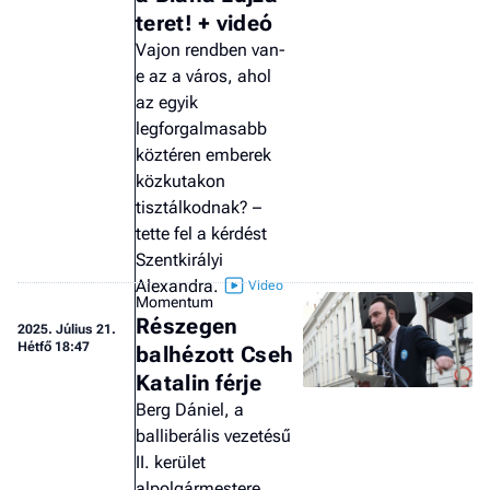
teret! + videó
Vajon rendben van-
e az a város, ahol
az egyik
legforgalmasabb
köztéren emberek
közkutakon
tisztálkodnak? –
tette fel a kérdést
Szentkirályi
Alexandra.
Momentum
Részegen
2025.
Július 21.
Hétfő 18:47
balhézott Cseh
Katalin férje
Berg Dániel, a
balliberális vezetésű
II. kerület
alpolgármestere