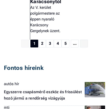
Karácsonytól
Az V. kerület
polgármestere az
éppen nyaraló
Karácsony
Gergelynek üzent.
1
2
3
4
5
...
Fontos híreink
autós hír
Egyszerre csapásmérő eszköz és frissülést
hozó jármű a rendőrség vízágyúja
mti