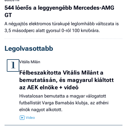
544 lóerős a leggyengébb Mercedes-AMG
GT
A négyajtós elektromos túrakupé leglomhább változata is
3,5 másodperc alatt gyorsul 0-ról 100 km/órára.
Legolvasottabb
Vitális Milán
1
Félbeszakította Vitális Milánt a
bemutatásán, és magyarul kiáltott
az AEK elnöke + videó
Hivatalosan bemutatta a magyar válogatott
futballistát Varga Barnabás klubja, az athéni
elnök nagyot alkotott.