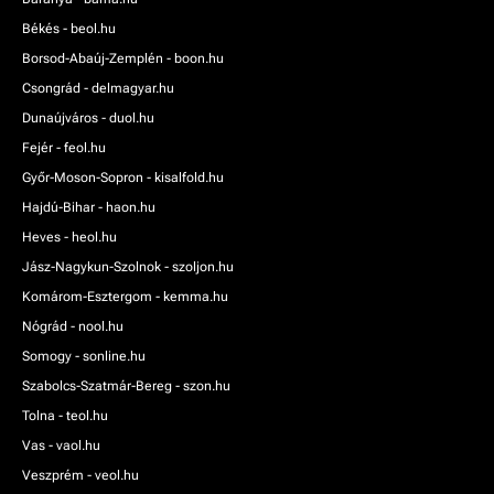
Békés - beol.hu
Borsod-Abaúj-Zemplén - boon.hu
Csongrád - delmagyar.hu
Dunaújváros - duol.hu
Fejér - feol.hu
Győr-Moson-Sopron - kisalfold.hu
Hajdú-Bihar - haon.hu
Heves - heol.hu
Jász-Nagykun-Szolnok - szoljon.hu
Komárom-Esztergom - kemma.hu
Nógrád - nool.hu
Somogy - sonline.hu
Szabolcs-Szatmár-Bereg - szon.hu
Tolna - teol.hu
Vas - vaol.hu
Veszprém - veol.hu