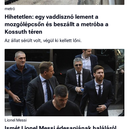
metró
Hihetetlen: egy vaddisznó lement a
mozgólépcsőn és beszállt a metróba a
Kossuth téren
Az állat sérült volt, végül ki kellett lőni.
Lionel Messi
Ismét Lionel Messi édesapjának haláláról