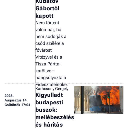
Kubatov
Gábortól
kapott
Nem történt
volna baj, ha
nem sodorják a
csőd szélére a
fővárost
Vitézyvel és a
Tisza Párttal
karöltve –
hangsúlyozta a
Fidesz alelnöke.
Karácsony Gergely
Kigyulladt
2025.
Augusztus 14.
budapesti
Csütörtök 17:04
buszok:
mellébeszélés
és hárítás