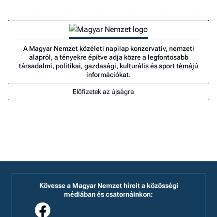
A Magyar Nemzet közéleti napilap konzervatív, nemzeti
alapról, a tényekre építve adja közre a legfontosabb
társadalmi, politikai, gazdasági, kulturális és sport témájú
információkat.
Előfizetek az újságra
Kövesse a Magyar Nemzet híreit a közösségi
médiában és csatornáinkon: