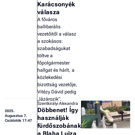
Karácsonyék
válasza
A főváros
balliberális
vezetőitől a válasz
a szokásos:
szabadságukat
töltve a
főpolgármester
hallgat és hárít, a
közlekedési
bizottság vezetője,
Vitézy Dávid pedig
„lázározik”.
Szentkirályi Alexandra
Döbbenet! Így
2025.
Augusztus 7.
használják
Csütörtök 17:47
fürdőszobának
a Blaha Lujza