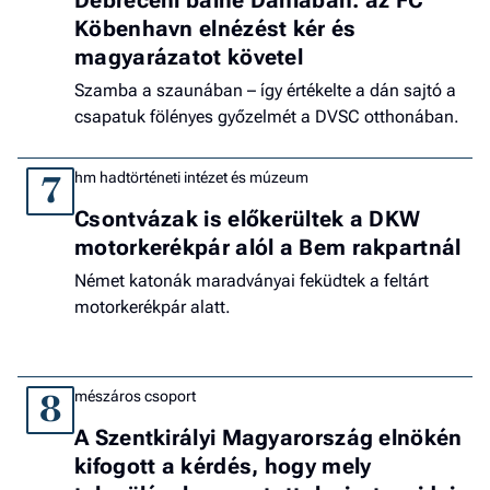
Debreceni balhé Dániában: az FC
Köbenhavn elnézést kér és
magyarázatot követel
Szamba a szaunában – így értékelte a dán sajtó a
csapatuk fölényes győzelmét a DVSC otthonában.
hm hadtörténeti intézet és múzeum
7
Csontvázak is előkerültek a DKW
motorkerékpár alól a Bem rakpartnál
Német katonák maradványai feküdtek a feltárt
motorkerékpár alatt.
mészáros csoport
8
A Szentkirályi Magyarország elnökén
kifogott a kérdés, hogy mely