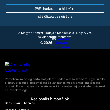
Feliratkozom a hírlevélre
Előfizetek az újságra
A Magyar Nemzet kiadója a Mediaworks Hungary Zrt.
© Minden jog fenntartva
© 2026
Portfóliónk minőségi tartalmat jelent minden olvasó számára. Egyedülálló
elérést, országos lefedettséget és változatos megjelenési lehetőséget
biztosít. Folyamatosan keressük az új irányokat és fejlődési lehetőségeket.
Ez jövőnk záloga.
Regionális hírportálok
Bács-Kiskun - baon.hu
Baranya - bama.hu