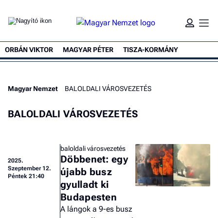
ORBÁN VIKTOR
MAGYAR PÉTER
TISZA-KORMÁNY
Magyar Nemzet
BALOLDALI VÁROSVEZETÉS
BALOLDALI VÁROSVEZETÉS
baloldali városvezetés
Döbbenet: egy
2025.
Szeptember 12.
újabb busz
Péntek 21:40
gyulladt ki
Budapesten
A lángok a 9-es busz