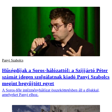
Panyi Szabolcs
Hűségdíjak a Soros-hálózattól: a Szijjártó Péter
számát idegen szolgálatnak kiadó Panyi Szabolcs
megint begyűjtött egyet
A Soros-féle intézményhálózat összeköttetésben áll a díjakkal,
amelyeket Panyi elhoz.