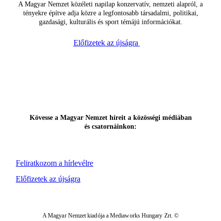
A Magyar Nemzet közéleti napilap konzervatív, nemzeti alapról, a
tényekre építve adja közre a legfontosabb társadalmi, politikai,
gazdasági, kulturális és sport témájú információkat.
Előfizetek az újságra
Kövesse a Magyar Nemzet híreit a közösségi médiában
és csatornáinkon:
Feliratkozom a hírlevélre
Előfizetek az újságra
A Magyar Nemzet kiadója a Mediaworks Hungary Zrt. ©