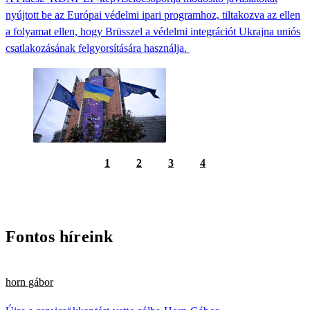
nyújtott be az Európai védelmi ipari programhoz, tiltakozva az ellen
a folyamat ellen, hogy Brüsszel a védelmi integrációt Ukrajna uniós
csatlakozásának felgyorsítására használja.
1
2
3
4
Fontos híreink
horn gábor