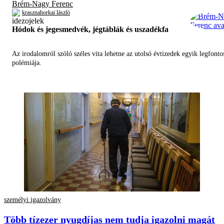
Brém-Nagy Ferenc
krasznahorkai lászló
Hódok és jegesmedvék, jégtáblák és uszadékfa
Az irodalomról szóló széles vita lehetne az utolsó évtizedek egyik legfont
polémiája.
személyi igazolvány
Több tízezer nyugdíjas nem tudja igazolni magát