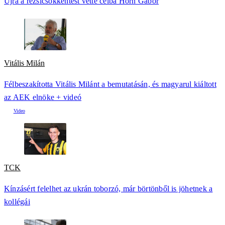
Újra a rezsicsökkentést vette célba Horn Gábor
Vitális Milán
Félbeszakította Vitális Milánt a bemutatásán, és magyarul kiáltott
az AEK elnöke + videó
TCK
Kínzásért felelhet az ukrán toborzó, már börtönből is jöhetnek a
kollégái