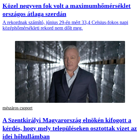
Közel negyven fok volt a maximumhőmérséklet
országos átlaga szerdán
A rekordnak számító, június 29-én mért 33,4 Celsius-fokos napi
középhőmérsékleti rekord nem dőlt meg.
mészáros csoport
A Szentkirályi Magyarország elnökén kifogott a
kérdés, hogy mely településeken osztottak vizet az
idei hőhullámban