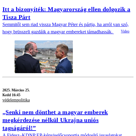
Itt a bizonyíték: Magyarország ellen dolgozik a
Tisza Párt
Semmitől sem riad vissza Magyar Péter és pártja, ha arról van szó,
hogy brüsszeli gazdáik a magyar embereket támadhassák.
2025.
Március 25.
Kedd 16:45
védelempolitika
„Senki nem dönthet a magyar emberek
megkérdezése nélkül Ukrajna uniós
tagságáról!”
A Fidesz–KDNP EP-képviselőcsoportja módosító javaslatokat