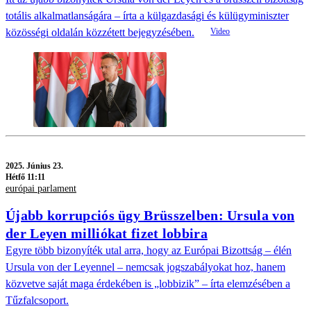
totális alkalmatlanságára – írta a külgazdasági és külügyminiszter
közösségi oldalán közzétett bejegyzésében.
2025.
Június 23.
Hétfő 11:11
európai parlament
Újabb korrupciós ügy Brüsszelben: Ursula von
der Leyen milliókat fizet lobbira
Egyre több bizonyíték utal arra, hogy az Európai Bizottság – élén
Ursula von der Leyennel – nemcsak jogszabályokat hoz, hanem
közvetve saját maga érdekében is „lobbizik” – írta elemzésében a
Tűzfalcsoport.