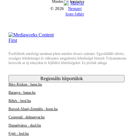
Minden jog fenntartva
© 2026
Portfóliónk minőségi tartalmat jelent minden olvasó számára. Egyedülálló elérést,
országos lefedettséget és változatos megjelenési lehetőséget biztosít. Folyamatosan
keressük az új irányokat és fejlődési lehetőségeket. Ez jövőnk záloga.
Regionális hírportálok
Bács-Kiskun - baon.hu
Baranya - bama.hu
Békés - beol.hu
Borsod-Abaúj-Zemplén - boon.hu
Csongrád - delmagyar.hu
Dunaújváros - duol.hu
Fejér - feol.hu