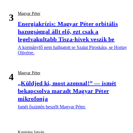
Magyar Péter
3
Energiakrízis: Magyar Péter orbitális
hazugsággal állt elő, ezt csak a
legelvakultabb Tisza-hívek veszik be
A kormányfő nem hallgatott se Szalai Piroskára, se Hortay
Olivérre.
Magyar Péter
4
„Küldjed ki, most azonnal!” — ismét
bekapcsolva maradt Magyar Péter
mikrofonja
Ismét őszintén beszélt Magyar Péter.
Kapitány István