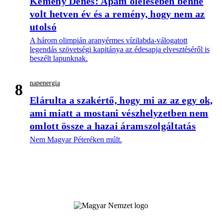
Kemény Dénes: Apám ölelésében benne
volt hetven év és a remény, hogy nem az
utolsó
A három olimpián aranyérmes vízilabda-válogatott
legendás szövetségi kapitánya az édesapja elvesztéséről is
beszélt lapunknak.
napenergia
8
Elárulta a szakértő, hogy mi az az egy ok,
ami miatt a mostani vészhelyzetben nem
omlott össze a hazai áramszolgáltatás
Nem Magyar Péteréken múlt.