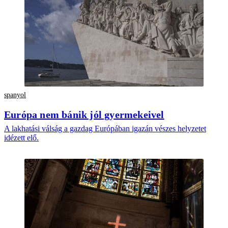
spanyol
Európa nem bánik jól gyermekeivel
A lakhatási válság a gazdag Európában igazán vészes helyzetet
idézett elő.