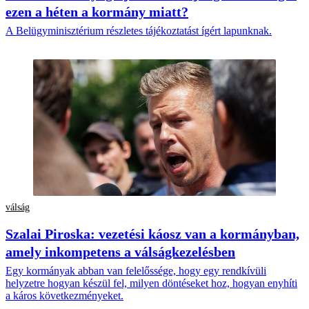
ezen a héten a kormány miatt?
A Belügyminisztérium részletes tájékoztatást ígért lapunknak.
válság
Szalai Piroska: vezetési káosz van a kormányban,
amely inkompetens a válságkezelésben
Egy kormányak abban van felelőssége, hogy egy rendkívüli
helyzetre hogyan készül fel, milyen döntéseket hoz, hogyan enyhíti
a káros következményeket.