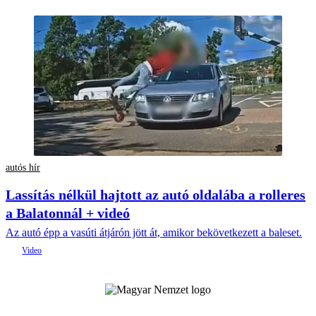
autós hír
Lassítás nélkül hajtott az autó oldalába a rolleres
a Balatonnál + videó
Az autó épp a vasúti átjárón jött át, amikor bekövetkezett a baleset.