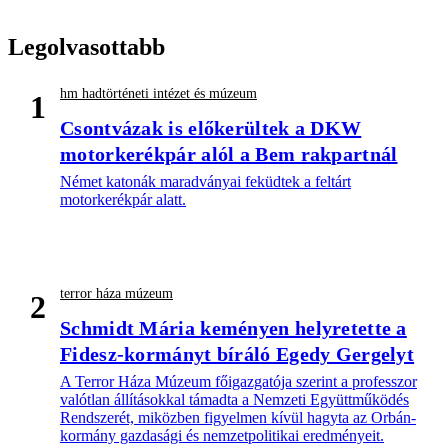
Legolvasottabb
hm hadtörténeti intézet és múzeum
1
Csontvázak is előkerültek a DKW
motorkerékpár alól a Bem rakpartnál
Német katonák maradványai feküdtek a feltárt
motorkerékpár alatt.
terror háza múzeum
2
Schmidt Mária keményen helyretette a
Fidesz-kormányt bíráló Egedy Gergelyt
A Terror Háza Múzeum főigazgatója szerint a professzor
valótlan állításokkal támadta a Nemzeti Együttműködés
Rendszerét, miközben figyelmen kívül hagyta az Orbán-
kormány gazdasági és nemzetpolitikai eredményeit.