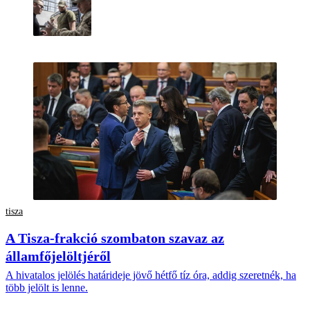
tisza
A Tisza-frakció szombaton szavaz az
államfőjelöltjéről
A hivatalos jelölés határideje jövő hétfő tíz óra, addig szeretnék, ha
több jelölt is lenne.