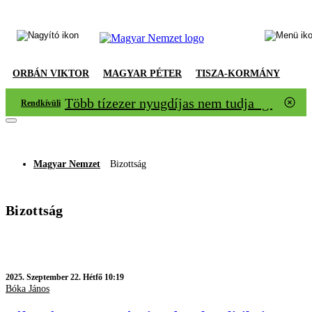
ORBÁN VIKTOR
MAGYAR PÉTER
TISZA-KORMÁNY
Több tízezer nyugdíjas nem tudja igazolni
Rendkívüli
Magyar Nemzet
Bizottság
Bizottság
2025.
Szeptember 22. Hétfő 10:19
Bóka János