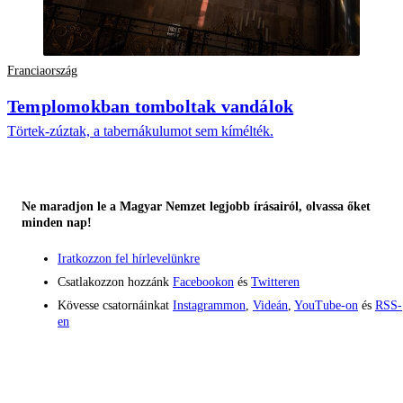
Franciaország
Templomokban tomboltak vandálok
Törtek-zúztak, a tabernákulumot sem kímélték.
Ne maradjon le a Magyar Nemzet legjobb írásairól, olvassa őket
minden nap!
Iratkozzon fel hírlevelünkre
Csatlakozzon hozzánk
Facebookon
és
Twitteren
Kövesse csatornáinkat
Instagrammon
,
Videán
,
YouTube-on
és
RSS-
en