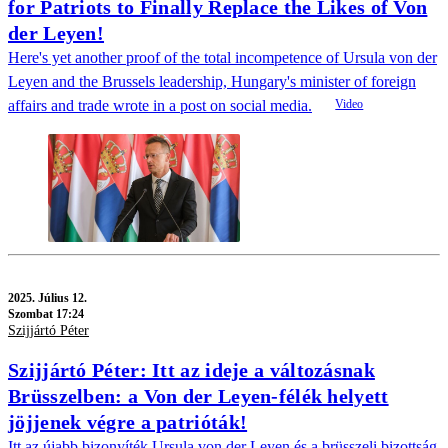
for Patriots to Finally Replace the Likes of Von
der Leyen!
Here's yet another proof of the total incompetence of Ursula von der
Leyen and the Brussels leadership, Hungary's minister of foreign
affairs and trade wrote in a post on social media.
2025.
Július 12.
Szombat 17:24
Szijjártó Péter
Szijjártó Péter: Itt az ideje a változásnak
Brüsszelben: a Von der Leyen-félék helyett
jöjjenek végre a patrióták!
Itt az újabb bizonyíték Ursula von der Leyen és a brüsszeli bizottság