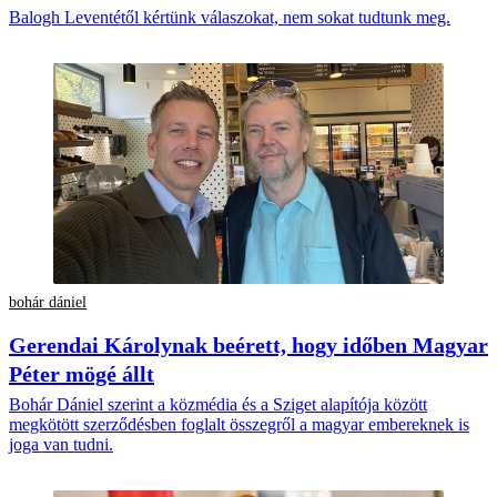
Balogh Leventétől kértünk válaszokat, nem sokat tudtunk meg.
bohár dániel
Gerendai Károlynak beérett, hogy időben Magyar
Péter mögé állt
Bohár Dániel szerint a közmédia és a Sziget alapítója között
megkötött szerződésben foglalt összegről a magyar embereknek is
joga van tudni.