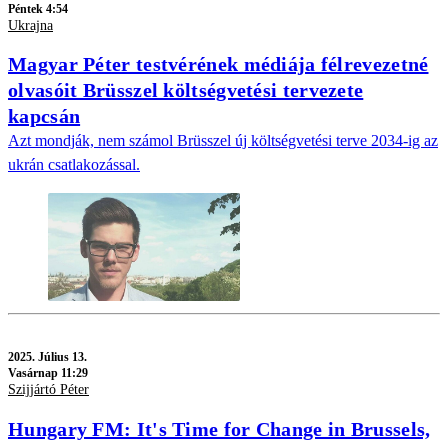
Péntek 4:54
Ukrajna
Magyar Péter testvérének médiája félrevezetné
olvasóit Brüsszel költségvetési tervezete
kapcsán
Azt mondják, nem számol Brüsszel új költségvetési terve 2034-ig az
ukrán csatlakozással.
2025.
Július 13.
Vasárnap 11:29
Szijjártó Péter
Hungary FM: It's Time for Change in Brussels,