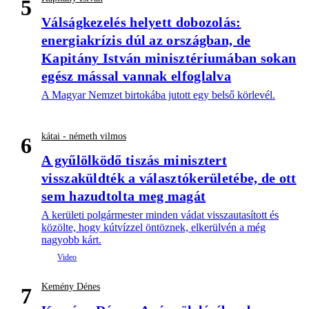
5
Válságkezelés helyett dobozolás:
energiakrízis dúl az országban, de
Kapitány István minisztériumában sokan
egész mással vannak elfoglalva
A Magyar Nemzet birtokába jutott egy belső körlevél.
kátai - németh vilmos
6
A gyűlölködő tiszás minisztert
visszaküldték a választókerületébe, de ott
sem hazudtolta meg magát
A kerületi polgármester minden vádat visszautasított és
közölte, hogy kútvízzel öntöznek, elkerülvén a még
nagyobb kárt.
Kemény Dénes
7