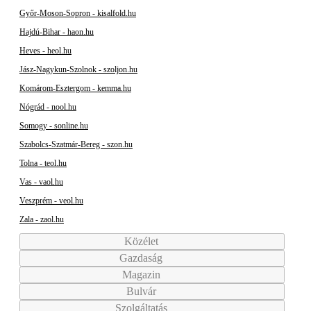
Győr-Moson-Sopron - kisalfold.hu
Hajdú-Bihar - haon.hu
Heves - heol.hu
Jász-Nagykun-Szolnok - szoljon.hu
Komárom-Esztergom - kemma.hu
Nógrád - nool.hu
Somogy - sonline.hu
Szabolcs-Szatmár-Bereg - szon.hu
Tolna - teol.hu
Vas - vaol.hu
Veszprém - veol.hu
Zala - zaol.hu
Közélet
Gazdaság
Magazin
Bulvár
Szolgáltatás