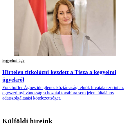
kegyelmi ügy
Hirtelen titkolózni kezdett a Tisza a kegyelmi
ügyekről
Forsthoffer Ágnes ideiglenes köztársasági elnök hivatala szerint az
egyszeri nyilvánosságra hozatal továbbra sem jelent általános
adatszolgáltatási kötelezettséget.
Külföldi híreink