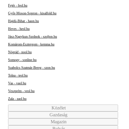
Fejér - feol.hu
Győr-Moson-Sopron - kisalfold.hu
Hajdú-Bihar - haon.hu
Heves - heol.hu
Jász-Nagykun-Szolnok - szoljon.hu
Komárom-Esztergom - kemma.hu
Nógrád - nool.hu
Somogy - sonline.hu
Szabolcs-Szatmár-Bereg - szon.hu
Tolna - teol.hu
Vas - vaol.hu
Veszprém - veol.hu
Zala - zaol.hu
Közélet
Gazdaság
Magazin
Bulvár