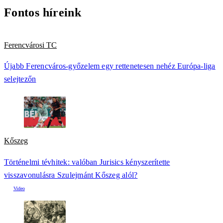
Fontos híreink
Ferencvárosi TC
Újabb Ferencváros-győzelem egy rettenetesen nehéz Európa-liga
selejtezőn
Kőszeg
Történelmi tévhitek: valóban Jurisics kényszerítette
visszavonulásra Szulejmánt Kőszeg alól?