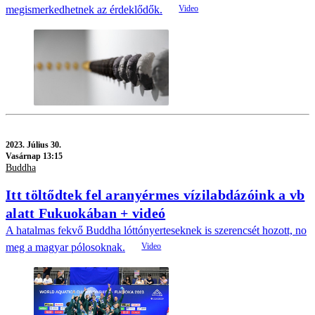
megismerkedhetnek az érdeklődők.
2023.
Július 30.
Vasárnap 13:15
Buddha
Itt töltődtek fel aranyérmes vízilabdázóink a vb
alatt Fukuokában + videó
A hatalmas fekvő Buddha lóttónyerteseknek is szerencsét hozott, no
meg a magyar pólosoknak.