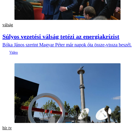
válság
Súlyos vezetési válság tetézi az energiakrízist
Bóka János szerint Magyar Péter már napok óta össze-vissza beszél.
hír tv