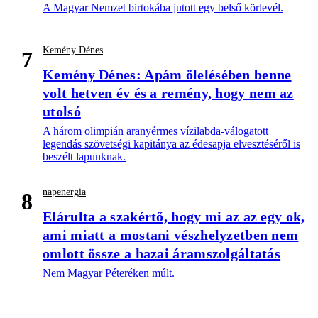
A Magyar Nemzet birtokába jutott egy belső körlevél.
Kemény Dénes
7
Kemény Dénes: Apám ölelésében benne
volt hetven év és a remény, hogy nem az
utolsó
A három olimpián aranyérmes vízilabda-válogatott
legendás szövetségi kapitánya az édesapja elvesztéséről is
beszélt lapunknak.
napenergia
8
Elárulta a szakértő, hogy mi az az egy ok,
ami miatt a mostani vészhelyzetben nem
omlott össze a hazai áramszolgáltatás
Nem Magyar Péteréken múlt.