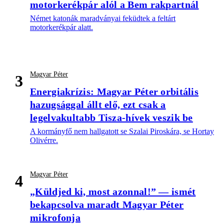
motorkerékpár alól a Bem rakpartnál
Német katonák maradványai feküdtek a feltárt
motorkerékpár alatt.
Magyar Péter
3
Energiakrízis: Magyar Péter orbitális
hazugsággal állt elő, ezt csak a
legelvakultabb Tisza-hívek veszik be
A kormányfő nem hallgatott se Szalai Piroskára, se Hortay
Olivérre.
Magyar Péter
4
„Küldjed ki, most azonnal!” — ismét
bekapcsolva maradt Magyar Péter
mikrofonja