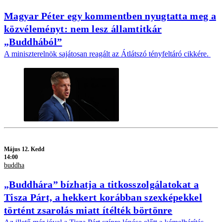
Magyar Péter egy kommentben nyugtatta meg a
közvéleményt: nem lesz államtitkár
„Buddhából”
A miniszterelnök sajátosan reagált az Átlátszó tényfeltáró cikkére.
Május 12. Kedd
14:00
buddha
„Buddhára” bízhatja a titkosszolgálatokat a
Tisza Párt, a hekkert korábban szexképekkel
történt zsarolás miatt ítélték börtönre