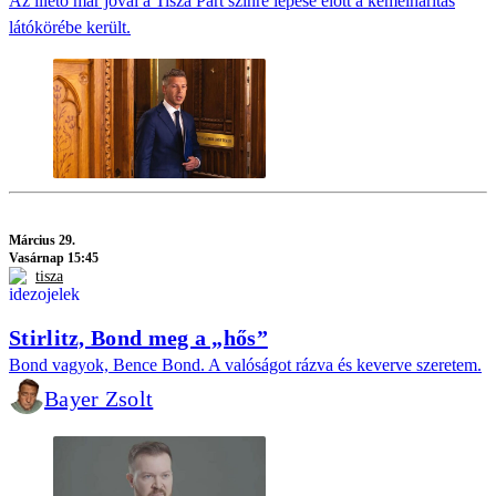
Az illető már jóval a Tisza Párt színre lépése előtt a kémelhárítás
látókörébe került.
Március 29.
Vasárnap 15:45
tisza
Stirlitz, Bond meg a „hős”
Bond vagyok, Bence Bond. A valóságot rázva és keverve szeretem.
Bayer Zsolt