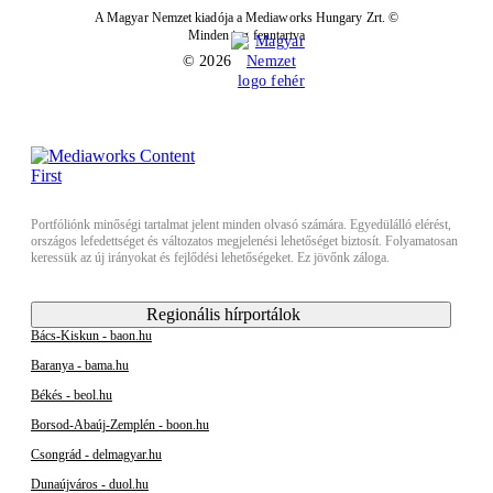
A Magyar Nemzet kiadója a Mediaworks Hungary Zrt. ©
Minden jog fenntartva
© 2026
Portfóliónk minőségi tartalmat jelent minden olvasó számára. Egyedülálló elérést,
országos lefedettséget és változatos megjelenési lehetőséget biztosít. Folyamatosan
keressük az új irányokat és fejlődési lehetőségeket. Ez jövőnk záloga.
Regionális hírportálok
Bács-Kiskun - baon.hu
Baranya - bama.hu
Békés - beol.hu
Borsod-Abaúj-Zemplén - boon.hu
Csongrád - delmagyar.hu
Dunaújváros - duol.hu