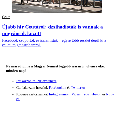
Ceuta
Újabb hír Ceutáról: dzsihadisták is vannak a
migránsok között
Facebook-csoportok és iszlamisták – egyre több részlet derül ki a
ceutai migránsrohamról.
Ne maradjon le a Magyar Nemzet legjobb írásairól, olvassa őket
minden nap!
Iratkozzon fel hírlevelünkre
Csatlakozzon hozzánk
Facebookon
és
Twitteren
Kövesse csatornáinkat
Instagrammon
,
Videán
,
YouTube-on
és
RSS-
en