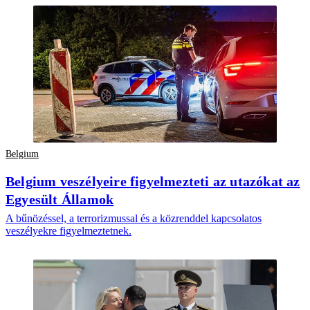
Belgium
Belgium veszélyeire figyelmezteti az utazókat az
Egyesült Államok
A bűnözéssel, a terrorizmussal és a közrenddel kapcsolatos
veszélyekre figyelmeztetnek.