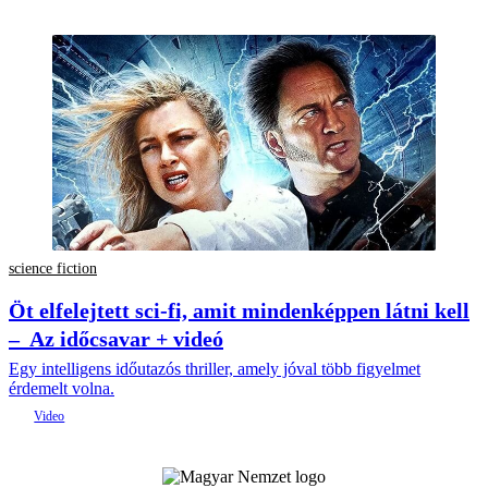
science fiction
Öt elfelejtett sci-fi, amit mindenképpen látni kell
– Az időcsavar + videó
Egy intelligens időutazós thriller, amely jóval több figyelmet
érdemelt volna.