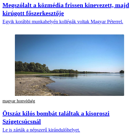
Megszólalt a közmédia frissen kinevezett, majd
kirúgott főszerkesztője
Egyik korábbi munkahelyén kollégák voltak Magyar Péterrel.
magyar honvédség
Ötszáz kilós bombát találtak a kisoroszi
Szigetcsúcsnál
Le is zárták a népszerű kirándulóhelyet.