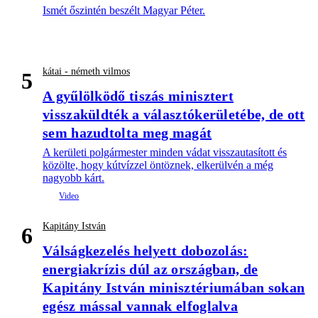
Ismét őszintén beszélt Magyar Péter.
kátai - németh vilmos
5
A gyűlölködő tiszás minisztert
visszaküldték a választókerületébe, de ott
sem hazudtolta meg magát
A kerületi polgármester minden vádat visszautasított és
közölte, hogy kútvízzel öntöznek, elkerülvén a még
nagyobb kárt.
Kapitány István
6
Válságkezelés helyett dobozolás:
energiakrízis dúl az országban, de
Kapitány István minisztériumában sokan
egész mással vannak elfoglalva