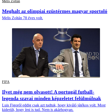
Melis Zoltán
Meghalt az olimpiai ezüstérmes magyar sportoló
Melis Zoltán 78 éves volt.
FIFA
Ilyet még nem olvasott! A portugál futball-
legenda szavai minden képzeletet felülmúlnak
Luis Figoról eddig csak azt tudtuk, hogy kiváló játékos volt. Most
kiderült, hogy írni is tud. Nem is akárhogyan.