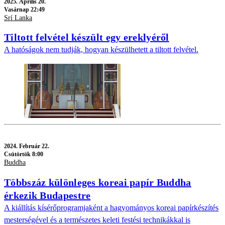
2025.
Április 20.
Vasárnap 22:49
Srí Lanka
Tiltott felvétel készült egy ereklyéről
A hatóságok nem tudják, hogyan készülhetett a tiltott felvétel.
2024.
Február 22.
Csütörtök 8:00
Buddha
Többszáz különleges koreai papír Buddha
érkezik Budapestre
A kiállítás kísérőprogramjaként a hagyományos koreai papírkészítés
mesterségével és a természetes keleti festési technikákkal is