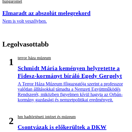
hungaromet
Elmaradt az abszolút melegrekord
Nem is volt veszélyben.
Legolvasottabb
terror háza múzeum
1
Schmidt Mária keményen helyretette a
Fidesz-kormányt bíráló Egedy Gergelyt
A Terror Háza Múzeum főigazgatója szerint a professzor
valótlan állításokkal támadta a Nemzeti Együttműködés
Rendszerét, miközben figyelmen kívül hagyta az Orbán-
kormány gazdasági és nemzetpolitikai eredményeit.
hm hadtörténeti intézet és múzeum
2
Csontvázak is előkerültek a DKW