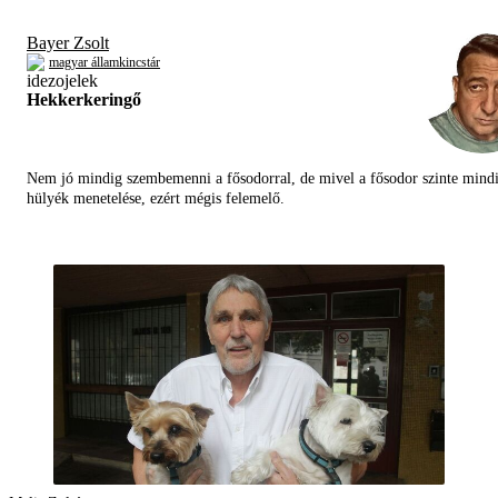
Bayer Zsolt
magyar államkincstár
Hekkerkeringő
Nem jó mindig szembemenni a fősodorral, de mivel a fősodor szinte mind
hülyék menetelése, ezért mégis felemelő.