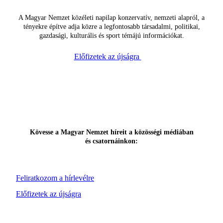
A Magyar Nemzet közéleti napilap konzervatív, nemzeti alapról, a
tényekre építve adja közre a legfontosabb társadalmi, politikai,
gazdasági, kulturális és sport témájú információkat.
Előfizetek az újságra
Kövesse a Magyar Nemzet híreit a közösségi médiában
és csatornáinkon:
Feliratkozom a hírlevélre
Előfizetek az újságra