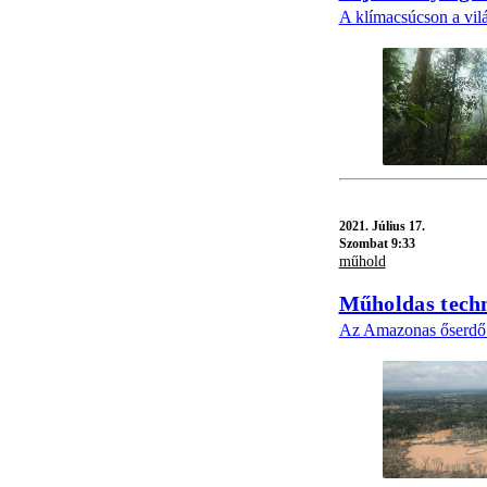
A klímacsúcson a vilá
2021.
Július 17.
Szombat 9:33
műhold
Műholdas techn
Az Amazonas őserdő p