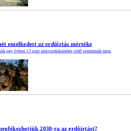
mét emelkedett az erdőirtás mértéke
múlt egy évben 13 ezer négyzetkilométer erdő semmisült meg.
megfékezhetjük 2030-ra az erdőirtást?