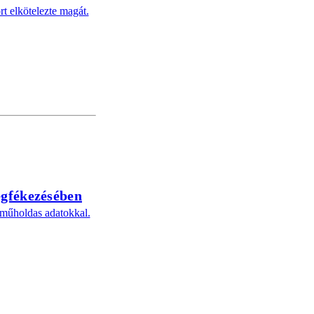
t elkötelezte magát.
egfékezésében
 műholdas adatokkal.