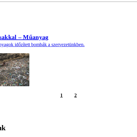
isakkal – Műanyag
yagok időzített bombák a szervezetünkben.
1
2
nk