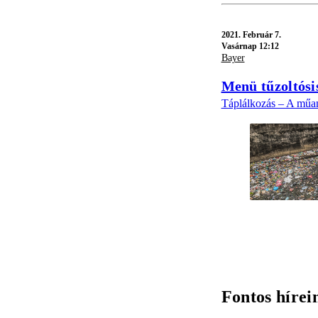
2021.
Február 7.
Vasárnap 12:12
Bayer
Menü tűzoltós
Táplálkozás – A műan
Fontos hírei