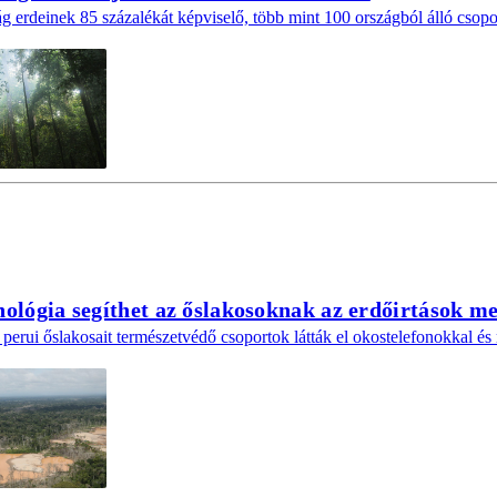
g erdeinek 85 százalékát képviselő, több mint 100 országból álló csopor
ológia segíthet az őslakosoknak az erdőirtások m
erui őslakosait természetvédő csoportok látták el okostelefonokkal és