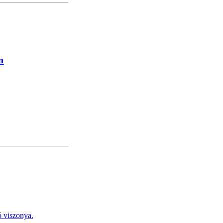
n
 viszonya.