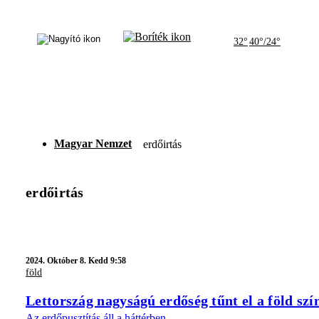
32°
40°/24°
Magyar Nemzet
erdőirtás
erdőirtás
2024.
Október 8. Kedd 9:58
föld
Lettország nagyságú erdőség tűnt el a föld sz
Az erdőpusztítás áll a háttérben.