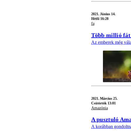
2021.
Június 14.
Hétfő 16:28
fa
Több millió fát
Az emberek még válasz
2021.
Március 25.
Csütörtök 13:01
Amazónia
A pusztuló Amaz
A korábban gondoltná