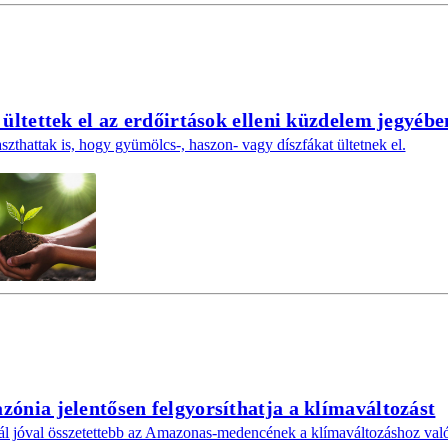
 ültettek el az erdőirtások elleni küzdelem jegyébe
thattak is, hogy gyümölcs-, haszon- vagy díszfákat ültetnek el.
ónia jelentősen felgyorsíthatja a klímaváltozást
l jóval összetettebb az Amazonas-medencének a klímaváltozáshoz való