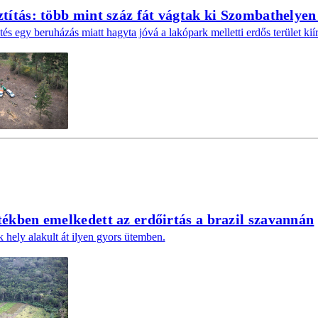
títás: több mint száz fát vágtak ki Szombathelyen
és egy beruházás miatt hagyta jóvá a lakópark melletti erdős terület kiír
tékben emelkedett az erdőirtás a brazil szavannán
hely alakult át ilyen gyors ütemben.