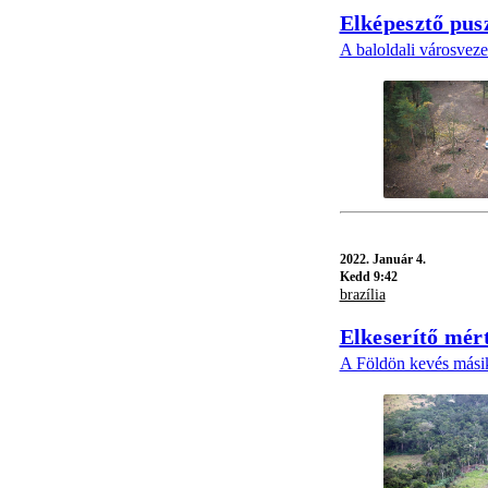
Elképesztő pusz
A baloldali városvezet
2022.
Január 4.
Kedd 9:42
brazília
Elkeserítő mér
A Földön kevés másik 