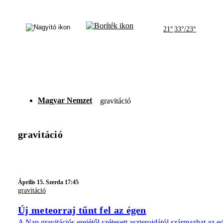
21°
33°/23°
Magyar Nemzet
gravitáció
gravitáció
Április 15. Szerda 17:45
gravitáció
Új meteorraj tűnt fel az égen
A Nap gravitációs erejétől szétesett aszteroidától származhat az e