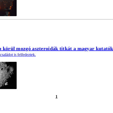
p körül mozgó aszteroidák titkát a magyar kutató
családot is felfedeztek.
1