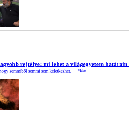
gyobb rejtélye: mi lehet a világegyetem határain 
, hogy semmiből semmi sem keletkezhet.