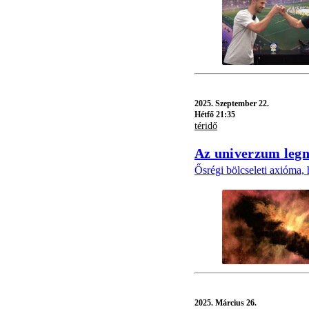
2025.
Szeptember 22.
Hétfő 21:35
téridő
Az univerzum legna
Ősrégi bölcseleti axióma
2025.
Március 26.