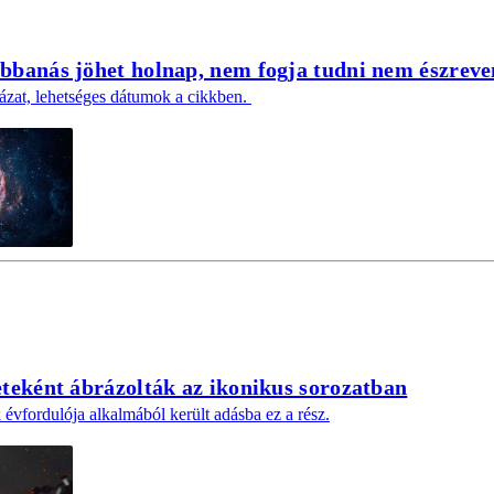
bbanás jöhet holnap, nem fogja tudni nem észreve
ázat, lehetséges dátumok a cikkben.
eteként ábrázolták az ikonikus sorozatban
vfordulója alkalmából került adásba ez a rész.