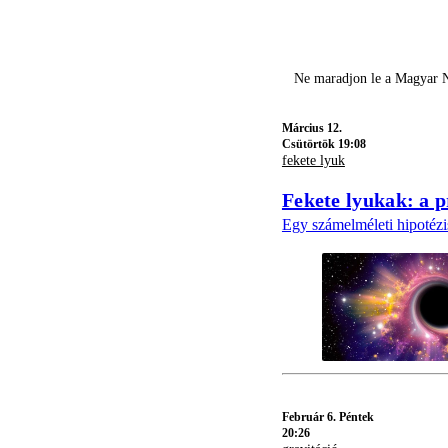
Ne maradjon le a Magyar N
Március 12.
Csütörtök 19:08
fekete lyuk
Fekete lyukak: a 
Egy számelméleti hipotézis
Február 6. Péntek
20:26