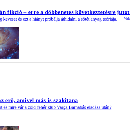
án fikció – erre a döbbenetes következtetésre juto
keveset és ezt a hiányt próbálja áthidalni a sötét anyag teóriája.
az erő, amivel más is szakítana
 mire vár a zöld-fehér klub Varga Barnabás eladása után?