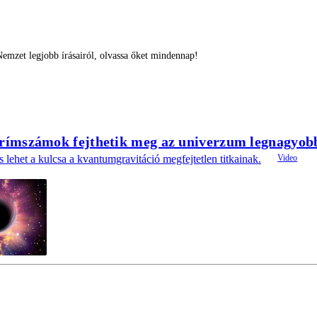
emzet legjobb írásairól, olvassa őket mindennap!
prímszámok fejthetik meg az univerzum legnagyobb
 lehet a kulcsa a kvantumgravitáció megfejtetlen titkainak.