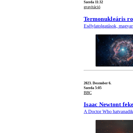
Szerda 11:32
gravitáció
Termonukleáris ro
Esélylatolgatások, magyar
2023.
December 6.
Szerda 5:05
BBC
Isaac Newtont fek
A Doctor Who hatvanadik é