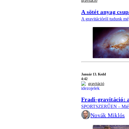
gravitáció
A sötét anyag csup
A gravitációról tudunk még 
Január 13. Kedd
4:42
gravitáció
Fradi-gravitáció: 
SPORTSZERŰEN – Miért és
Novák Miklós