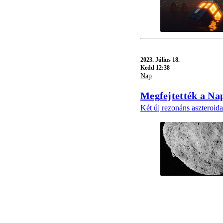
2023.
Július 18.
Kedd 12:38
Nap
Megfejtették a Na
Két új rezonáns aszteroida