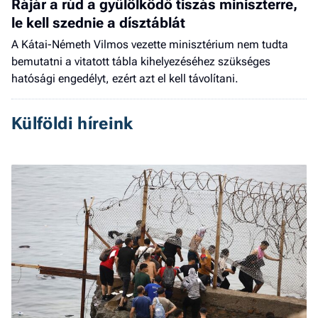
Rájár a rúd a gyűlölködő tiszás miniszterre,
le kell szednie a dísztáblát
A Kátai-Németh Vilmos vezette minisztérium nem tudta
bemutatni a vitatott tábla kihelyezéséhez szükséges
hatósági engedélyt, ezért azt el kell távolítani.
Külföldi híreink