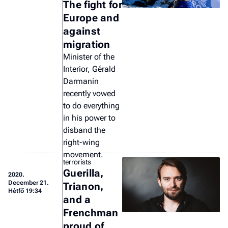
The fight for
Europe and
against
migration
Minister of the
Interior, Gérald
Darmanin
recently vowed
to do everything
in his power to
disband the
right-wing
movement.
terrorists
Guerilla,
2020.
December 21.
Trianon,
Hétfő 19:34
and a
Frenchman
proud of