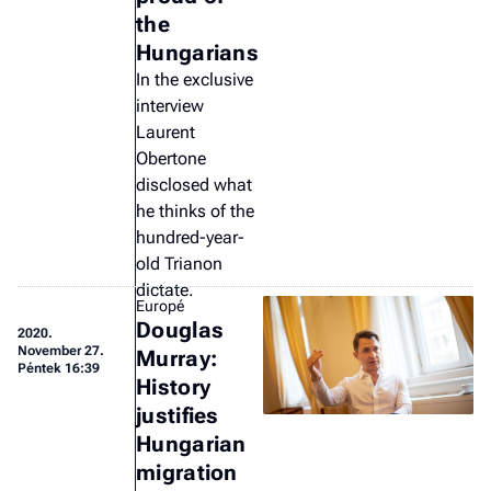
the
Hungarians
In the exclusive
interview
Laurent
Obertone
disclosed what
he thinks of the
hundred-year-
old Trianon
dictate.
Europé
Douglas
2020.
November 27.
Murray:
Péntek 16:39
History
justifies
Hungarian
migration