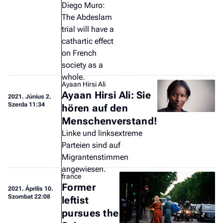
F
Diego Muro:
a 
The Abdeslam
trial will have a
cathartic effect
on French
society as a
whole.
Ayaan Hirsi Ali
Ayaan Hirsi Ali: Sie
2021.
Június 2.
Szerda 11:34
hören auf den
Menschenverstand!
Linke und linksextreme
Parteien sind auf
Migrantenstimmen
angewiesen.
france
Former
2021.
Április 10.
Szombat 22:08
leftist
pursues the