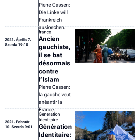
Pierre Cassen:
Die Linke will
Frankreich
auslöschen.
france
Ancien
2021.
Április 7.
Szerda 19:10
gauchiste,
il se bat
désormais
contre
l’Islam
Pierre Cassen:
la gauche veut
anéantir la
France.
Generation
Identitaire
2021.
Február
Génération
10. Szerda 9:01
Identitaire: