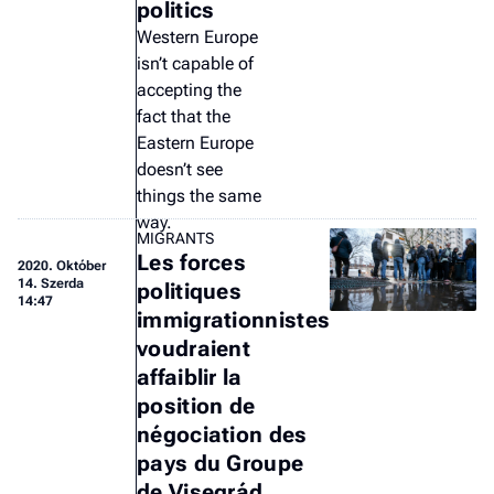
politics
Western Europe
isn’t capable of
accepting the
fact that the
Eastern Europe
doesn’t see
things the same
way.
MIGRANTS
Les forces
2020.
Október
14. Szerda
politiques
14:47
immigrationnistes
voudraient
affaiblir la
position de
négociation des
pays du Groupe
de Visegrád