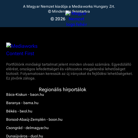
A Magyar Nemzet kiadója a Mediaworks Hungary Zrt.
© Minden jog fenntartva
© 2026
Portfóliónk minőségi tartalmat jelent minden olvasó számára. Egyedülálló
elérést, országos lefedettséget és változatos megjelenési lehetőséget
biztosít. Folyamatosan keressük az új irányokat és fejlődési lehetőségeket.
Ez jövőnk záloga.
Regionális hírportálok
Bács-Kiskun - baon.hu
Baranya - bama.hu
Békés - beol.hu
Borsod-Abaúj-Zemplén - boon.hu
Csongrád - delmagyar.hu
Dunaújváros - duol.hu