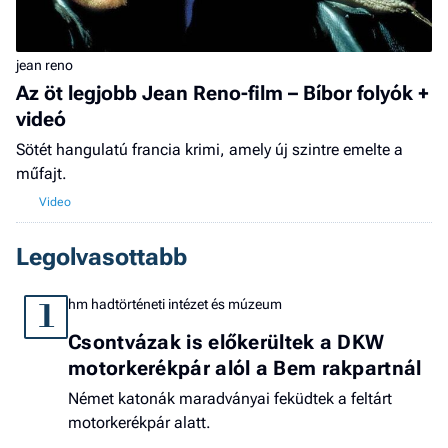
jean reno
Az öt legjobb Jean Reno-film – Bíbor folyók +
videó
Sötét hangulatú francia krimi, amely új szintre emelte a
műfajt.
Legolvasottabb
hm hadtörténeti intézet és múzeum
1
Csontvázak is előkerültek a DKW
motorkerékpár alól a Bem rakpartnál
Német katonák maradványai feküdtek a feltárt
motorkerékpár alatt.