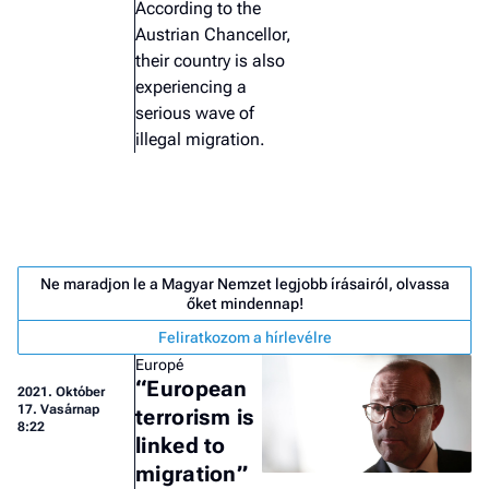
According to the
Austrian Chancellor,
their country is also
experiencing a
serious wave of
illegal migration.
Ne maradjon le a Magyar Nemzet legjobb írásairól, olvassa
őket mindennap!
Feliratkozom a hírlevélre
Europé
“European
2021.
Október
Job
17. Vasárnap
terrorism is
8:22
- he
linked to
vél
migration”