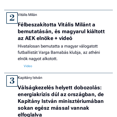
Vitális Milán
2
Félbeszakította Vitális Milánt a
bemutatásán, és magyarul kiáltott
az AEK elnöke + videó
Hivatalosan bemutatta a magyar válogatott
futballistát Varga Barnabás klubja, az athéni
elnök nagyot alkotott.
Kapitány István
3
Válságkezelés helyett dobozolás:
energiakrízis dúl az országban, de
Kapitány István minisztériumában
sokan egész mással vannak
elfoglalva