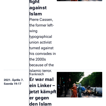
fight
against
Islam
Pierre Cassen,
the former left-
wing
typographical
union activist
turned against
his comrades in
the 2000s
because of the
Islamic terror.
frankreich
Er war mal
2021.
Április 7.
Szerda 19:17
ein Linker –
jetzt kämpft
er gegen
den Islam