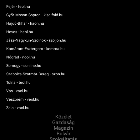
Fejér - feol.hu
Győr-Moson-Sopron - kisalfold.hu
Hajdú-Bihar - haon.hu
Heves - heol.hu
Jász-Nagykun-Szolnok - szoljon.hu
Komárom-Esztergom - kemma.hu
Nógrád - nool.hu
Somogy - sonline.hu
Szabolcs-Szatmár-Bereg - szon.hu
Tolna - teol.hu
Vas - vaol.hu
Veszprém - veol.hu
Zala - zaol.hu
Közélet
Gazdaság
Magazin
Bulvár
Szolgáltatás