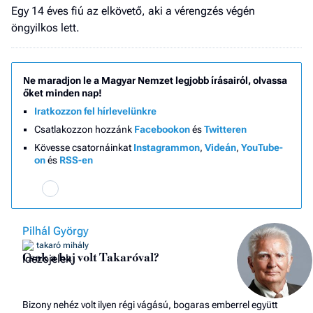
Egy 14 éves fiú az elkövető, aki a vérengzés végén
öngyilkos lett.
Ne maradjon le a Magyar Nemzet legjobb írásairól, olvassa
őket minden nap!
Iratkozzon fel hírlevelünkre
Csatlakozzon hozzánk
Facebookon
és
Twitteren
Kövesse csatornáinkat
Instagrammon
,
Videán
,
YouTube-
on
és
RSS-en
Pilhál György
takaró mihály
Csak a baj volt Takaróval?
Bizony nehéz volt ilyen régi vágású, bogaras emberrel együtt