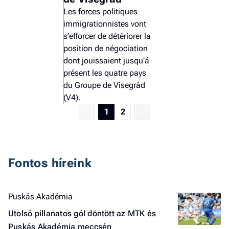
Les forces politiques
immigrationnistes vont
s’efforcer de détériorer la
position de négociation
dont jouissaient jusqu’á
présent les quatre pays
du Groupe de Visegrád
(V4).
1
2
Fontos híreink
Puskás Akadémia
Utolsó pillanatos gól döntött az MTK és
Puskás Akadémia meccsén