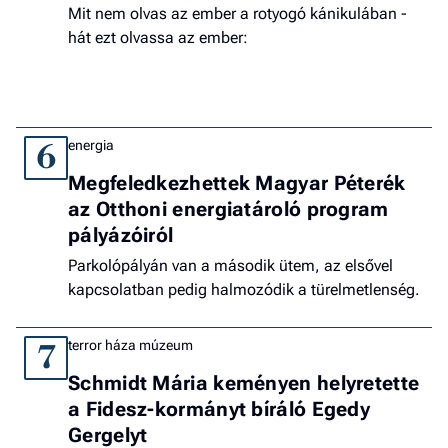
Mit nem olvas az ember a rotyogó kánikulában -
hát ezt olvassa az ember:
energia
6
Megfeledkezhettek Magyar Péterék
az Otthoni energiatároló program
pályázóiról
Parkolópályán van a második ütem, az elsővel
kapcsolatban pedig halmozódik a türelmetlenség.
terror háza múzeum
7
Schmidt Mária keményen helyretette
a Fidesz-kormányt bíráló Egedy
Gergelyt