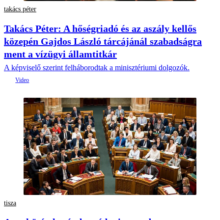
takács péter
Takács Péter: A hőségriadó és az aszály kellős
közepén Gajdos László tárcájánál szabadságra
ment a vízügyi államtitkár
A képviselő szerint felháborodtak a minisztériumi dolgozók.
tisza