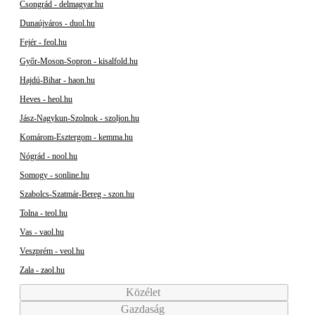
Csongrád - delmagyar.hu
Dunaújváros - duol.hu
Fejér - feol.hu
Győr-Moson-Sopron - kisalfold.hu
Hajdú-Bihar - haon.hu
Heves - heol.hu
Jász-Nagykun-Szolnok - szoljon.hu
Komárom-Esztergom - kemma.hu
Nógrád - nool.hu
Somogy - sonline.hu
Szabolcs-Szatmár-Bereg - szon.hu
Tolna - teol.hu
Vas - vaol.hu
Veszprém - veol.hu
Zala - zaol.hu
Közélet
Gazdaság