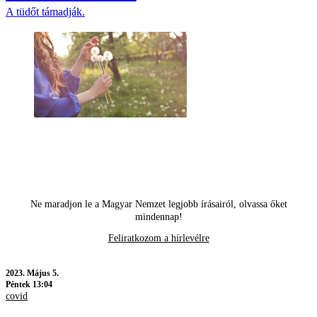
A tüdőt támadják.
Ne maradjon le a Magyar Nemzet legjobb írásairól, olvassa őket
mindennap!
Feliratkozom a hírlevélre
2023.
Május 5.
Péntek 13:04
covid