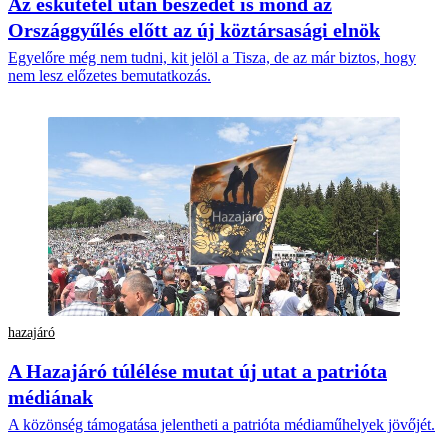
Az eskütétel után beszédet is mond az
Országgyűlés előtt az új köztársasági elnök
Egyelőre még nem tudni, kit jelöl a Tisza, de az már biztos, hogy
nem lesz előzetes bemutatkozás.
hazajáró
A Hazajáró túlélése mutat új utat a patrióta
médiának
A közönség támogatása jelentheti a patrióta médiaműhelyek jövőjét.