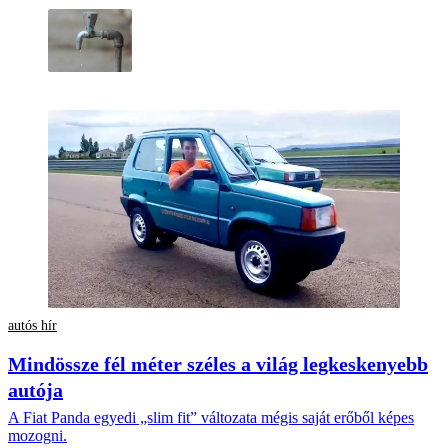
autós hír
Mindössze fél méter széles a világ legkeskenyebb
autója
A Fiat Panda egyedi „slim fit” változata mégis saját erőből képes
mozogni.