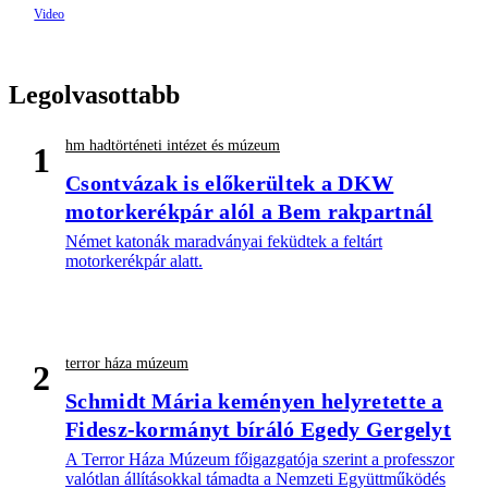
Legolvasottabb
hm hadtörténeti intézet és múzeum
1
Csontvázak is előkerültek a DKW
motorkerékpár alól a Bem rakpartnál
Német katonák maradványai feküdtek a feltárt
motorkerékpár alatt.
terror háza múzeum
2
Schmidt Mária keményen helyretette a
Fidesz-kormányt bíráló Egedy Gergelyt
A Terror Háza Múzeum főigazgatója szerint a professzor
valótlan állításokkal támadta a Nemzeti Együttműködés