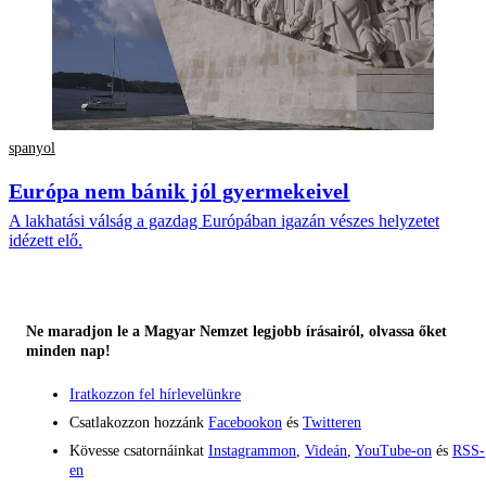
spanyol
Európa nem bánik jól gyermekeivel
A lakhatási válság a gazdag Európában igazán vészes helyzetet
idézett elő.
Ne maradjon le a Magyar Nemzet legjobb írásairól, olvassa őket
minden nap!
Iratkozzon fel hírlevelünkre
Csatlakozzon hozzánk
Facebookon
és
Twitteren
Kövesse csatornáinkat
Instagrammon
,
Videán
,
YouTube-on
és
RSS-
en