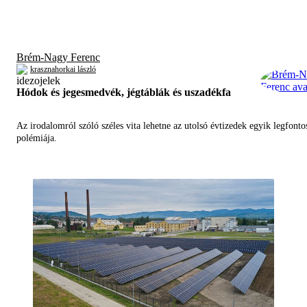
Brém-Nagy Ferenc
krasznahorkai lászló
Hódok és jegesmedvék, jégtáblák és uszadékfa
Az irodalomról szóló széles vita lehetne az utolsó évtizedek egyik legfont
polémiája.