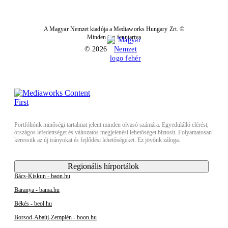
A Magyar Nemzet kiadója a Mediaworks Hungary Zrt. ©
Minden jog fenntartva
© 2026
Portfóliónk minőségi tartalmat jelent minden olvasó számára. Egyedülálló elérést,
országos lefedettséget és változatos megjelenési lehetőséget biztosít. Folyamatosan
keressük az új irányokat és fejlődési lehetőségeket. Ez jövőnk záloga.
Regionális hírportálok
Bács-Kiskun - baon.hu
Baranya - bama.hu
Békés - beol.hu
Borsod-Abaúj-Zemplén - boon.hu