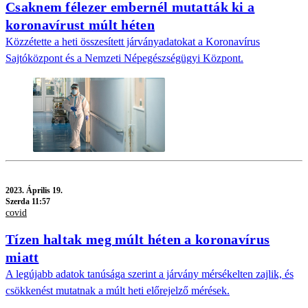
Csaknem félezer embernél mutatták ki a
koronavírust múlt héten
Közzétette a heti összesített járványadatokat a Koronavírus
Sajtóközpont és a Nemzeti Népegészségügyi Központ.
2023.
Április 19.
Szerda 11:57
covid
Tízen haltak meg múlt héten a koronavírus
miatt
A legújabb adatok tanúsága szerint a járvány mérsékelten zajlik, és
csökkenést mutatnak a múlt heti előrejelző mérések.