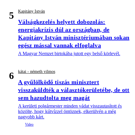
Kapitány István
5
Válságkezelés helyett dobozolás:
energiakrízis dúl az országban, de
Kapitány István minisztériumában sokan
egész mással vannak elfoglalva
A Magyar Nemzet birtokába jutott egy belső körlevél.
kátai - németh vilmos
6
A gyűlölködő tiszás minisztert
visszaküldték a választókerületébe, de ott
sem hazudtolta meg magát
A kerületi polgármester minden vádat visszautasított és
közölte, hogy kútvízzel öntöznek, elkerülvén a még
nagyobb kárt.