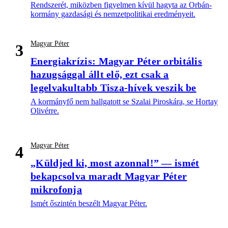
Rendszerét, miközben figyelmen kívül hagyta az Orbán-
kormány gazdasági és nemzetpolitikai eredményeit.
Magyar Péter
3
Energiakrízis: Magyar Péter orbitális
hazugsággal állt elő, ezt csak a
legelvakultabb Tisza-hívek veszik be
A kormányfő nem hallgatott se Szalai Piroskára, se Hortay
Olivérre.
Magyar Péter
4
„Küldjed ki, most azonnal!” — ismét
bekapcsolva maradt Magyar Péter
mikrofonja
Ismét őszintén beszélt Magyar Péter.