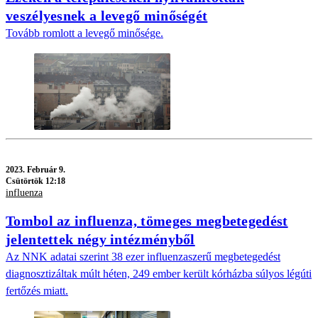
veszélyesnek a levegő minőségét
Tovább romlott a levegő minősége.
2023.
Február 9.
Csütörtök 12:18
influenza
Tombol az influenza, tömeges megbetegedést
jelentettek négy intézményből
Az NNK adatai szerint 38 ezer influenzaszerű megbetegedést
diagnosztizáltak múlt héten, 249 ember került kórházba súlyos légúti
fertőzés miatt.