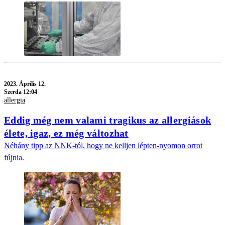
2023.
Április 12.
Szerda 12:04
allergia
Eddig még nem valami tragikus az allergiások
élete, igaz, ez még változhat
Néhány tipp az NNK-tól, hogy ne kelljen lépten-nyomon orrot
fújnia.