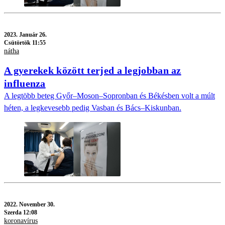
2023.
Január 26.
Csütörtök 11:55
nátha
A gyerekek között terjed a legjobban az
influenza
A legtöbb beteg Győr–Moson–Sopronban és Békésben volt a múlt
héten, a legkevesebb pedig Vasban és Bács–Kiskunban.
2022.
November 30.
Szerda 12:08
koronavírus