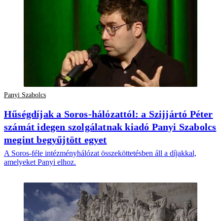
Panyi Szabolcs
Hűségdíjak a Soros-hálózattól: a Szijjártó Péter
számát idegen szolgálatnak kiadó Panyi Szabolcs
megint begyűjtött egyet
A Soros-féle intézményhálózat összeköttetésben áll a díjakkal,
amelyeket Panyi elhoz.