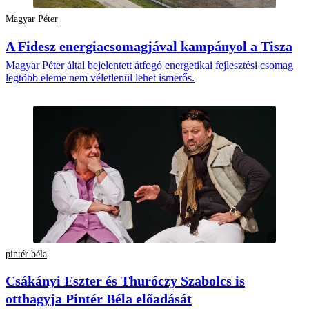
Magyar Péter
A Fidesz energiacsomagjával kampányol a Tisza
Magyar Péter által bejelentett átfogó energetikai fejlesztési csomag
legtöbb eleme nem véletlenül lehet ismerős.
pintér béla
Csákányi Eszter és Thuróczy Szabolcs is
otthagyja Pintér Béla előadását