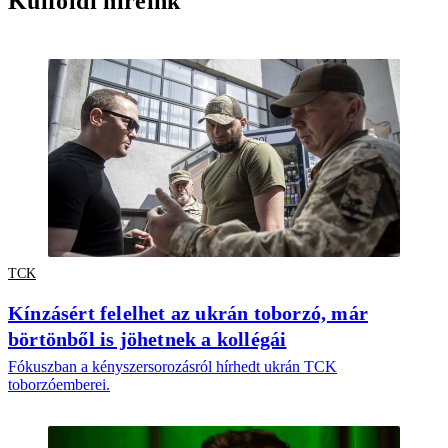
Külföldi híreink
TCK
Kínzásért felelhet az ukrán toborzó, már
börtönből is jöhetnek a kollégái
Fókuszban a kényszersorozásról hírhedt ukrán TCK
toborzóemberei.