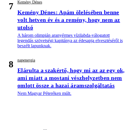
Kemény Dénes
7
Kemény Dénes: Apám ölelésében benne
volt hetven év és a remény, hogy nem az
utolsó
A három olimpián aranyérmes vízilabda-válogatott
legendás szövetségi kapitánya az édesapja elvesztéséről is
beszélt lapunknak.
napenergia
8
Elárulta a szakértő, hogy mi az az egy ok,
ami miatt a mostani vészhelyzetben nem
omlott össze a hazai áramszolgáltatás
Nem Magyar Péteréken múlt.