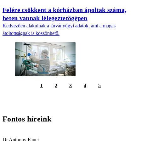
Felére csökkent a kórházban ápoltak száma,
heten vannak lélegeztetőgépen
Kedvezően alakulnak a járványügyi adatok, ami a magas
átoltottságnak is köszönhető.
1
2
3
4
5
Fontos híreink
Dr Anthony Fauci