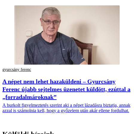
gyurcsány ferenc
A népet nem lehet hazaküldeni – Gyurcsány
Ferenc újabb sejtelmes üzenetet küldött, ezúttal a
„forradalmároknak”
A burkolt figyelmeztetés szerint aki a népet lázadásra biztatja, annak
azzal is számolnia kell, hogy a győzelem után akár ellene fordulhat.