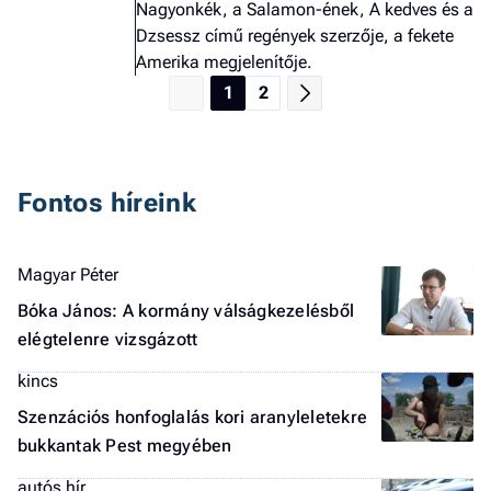
Nagyonkék, a Salamon-ének, A kedves és a
Dzsessz című regények szerzője, a fekete
Amerika megjelenítője.
1
2
Fontos híreink
Magyar Péter
Bóka János: A kormány válságkezelésből
elégtelenre vizsgázott
kincs
Szenzációs honfoglalás kori aranyleletekre
bukkantak Pest megyében
autós hír