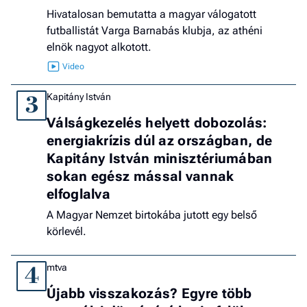
Hivatalosan bemutatta a magyar válogatott
futballistát Varga Barnabás klubja, az athéni
elnök nagyot alkotott.
Kapitány István
3
Válságkezelés helyett dobozolás:
energiakrízis dúl az országban, de
Kapitány István minisztériumában
sokan egész mással vannak
elfoglalva
A Magyar Nemzet birtokába jutott egy belső
körlevél.
mtva
4
Újabb visszakozás? Egyre több