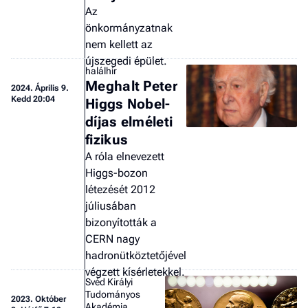
Az
a 
önkormányzatnak
nem kellett az
újszegedi épület.
halálhír
Meghalt Peter
2024.
Április 9.
Kedd 20:04
Higgs Nobel-
díjas elméleti
fizikus
A róla elnevezett
Higgs-bozon
létezését 2012
júliusában
bizonyították a
CERN nagy
hadronütköztetőjével
végzett kísérletekkel.
Svéd Királyi
Tudományos
2023.
Október
Akadémia