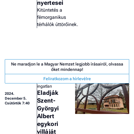
nyertesei
Kitüntetés a
fémorganikus
térhálók úttörőinek.
Ne maradjon le a Magyar Nemzet legjobb írásairól, olvassa
őket mindennap!
Feliratkozom a hírlevélre
ingatlan
Eladják
2024.
December 5.
Szent-
Csütörtök 7:40
Györgyi
Job
Albert
- he
vél
egykori
villáját
F