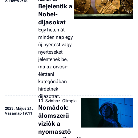
2. Hétfő 7:18
Bejelentik a
Nobel-
díjasokat
Egy héten át
minden nap egy
új nyertest vagy
nyerteseket
jelentenek be,
ma az orvosi-
élettani
kategóriában
hirdetnek
díjazottat.
10. Színházi Olimpia
Nomádok:
2023.
Május 21.
Vasárnap 19:11
álomszerű
víziók a
nyomasztó