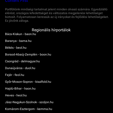
Portfóliónk minőségi tartalmat jelent minden olvasó számára. Egyedülálló
elérést, országos lefedettséget és változatos megjelenési lehetőséget
biztosít. Folyamatosan keressük az új irányokat és fejlődési lehetőségeket.
Ez jövőnk záloga.
Regionális hírportálok
Bács-Kiskun - baon.hu
Baranya - bama.hu
Békés - beol.hu
Borsod-Abaúj-Zemplén - boon.hu
Csongrád - delmagyar.hu
Dunaújváros - duol.hu
Fejér - feol.hu
Győr-Moson-Sopron - kisalfold.hu
Hajdú-Bihar - haon.hu
Heves - heol.hu
Jász-Nagykun-Szolnok - szoljon.hu
Komárom-Esztergom - kemma.hu