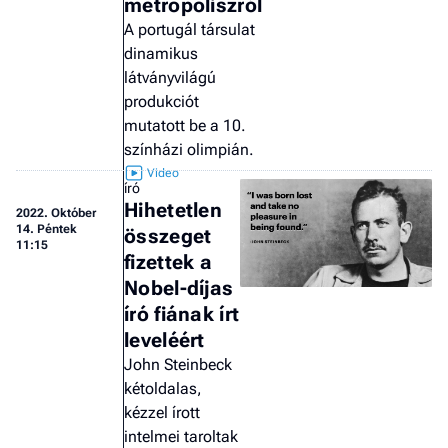
metropoliszról
A portugál társulat
dinamikus
látványvilágú
produkciót
mutatott be a 10.
színházi olimpián.
író
Hihetetlen
2022.
Október
14. Péntek
összeget
11:15
fizettek a
Nobel-díjas
író fiának írt
leveléért
John Steinbeck
kétoldalas,
kézzel írott
intelmei taroltak