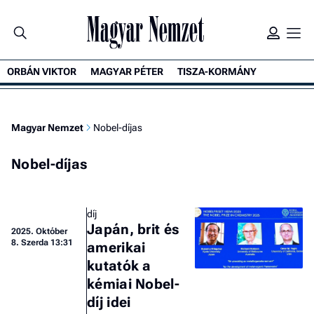
ORBÁN VIKTOR
MAGYAR PÉTER
TISZA-KORMÁNY
Magyar Nemzet
Nobel-díjas
Nobel-díjas
díj
Japán, brit és
2025.
Október
8. Szerda 13:31
amerikai
kutatók a
kémiai Nobel-
díj idei