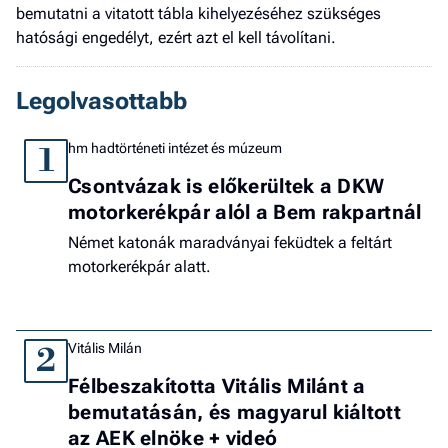
bemutatni a vitatott tábla kihelyezéséhez szükséges
hatósági engedélyt, ezért azt el kell távolítani.
Legolvasottabb
hm hadtörténeti intézet és múzeum
1
Csontvázak is előkerültek a DKW
motorkerékpár alól a Bem rakpartnál
Német katonák maradványai feküdtek a feltárt
motorkerékpár alatt.
Vitális Milán
2
Félbeszakította Vitális Milánt a
bemutatásán, és magyarul kiáltott
az AEK elnöke + videó