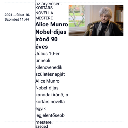
az árverésen.
KORTÁRS
NOVELLA
2021.
Július 10.
MESTERE
Szombat 11:44
Alice Munro
Nobel-díjas
írónő 90
éves
Július 10-én
ünnepli
kilencvenedik
születésnapját
Alice Munro
Nobel-díjas
kanadai írónő, a
kortárs novella
egyik
legjelentősebb
mestere.
szeged