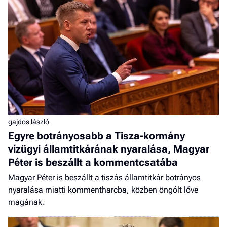
gajdos lászló
Egyre botrányosabb a Tisza-kormány
vízügyi államtitkárának nyaralása, Magyar
Péter is beszállt a kommentcsatába
Magyar Péter is beszállt a tiszás államtitkár botrányos
nyaralása miatti kommentharcba, közben öngólt lőve
magának.