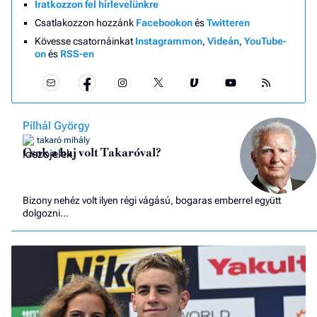
Iratkozzon fel hírlevelünkre
Csatlakozzon hozzánk
Facebookon
és
Twitteren
Kövesse csatornáinkat
Instagrammon
,
Videán
,
YouTube-
on
és
RSS-en
Pilhál György
takaró mihály
Csak a baj volt Takaróval?
Bizony nehéz volt ilyen régi vágású, bogaras emberrel együtt
dolgozni…