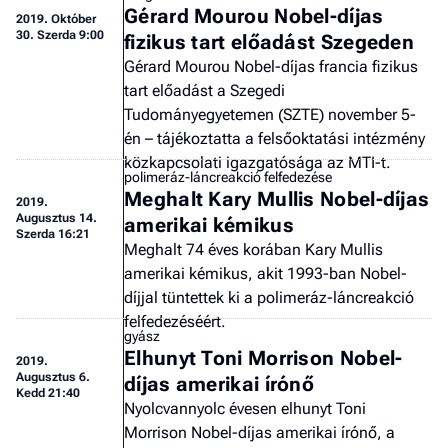
Gérard Mourou Nobel-díjas
2019.
Október
30. Szerda 9:00
fizikus tart előadást Szegeden
Gérard Mourou Nobel-díjas francia fizikus
tart előadást a Szegedi
Tudományegyetemen (SZTE) november 5-
én – tájékoztatta a felsőoktatási intézmény
közkapcsolati igazgatósága az MTI-t.
polimeráz-láncreakció felfedezése
Meghalt Kary Mullis Nobel-díjas
2019.
Augusztus 14.
amerikai kémikus
Szerda 16:21
Meghalt 74 éves korában Kary Mullis
amerikai kémikus, akit 1993-ban Nobel-
díjjal tüntettek ki a polimeráz-láncreakció
felfedezéséért.
gyász
Elhunyt Toni Morrison Nobel-
2019.
Augusztus 6.
díjas amerikai írónő
Kedd 21:40
Nyolcvannyolc évesen elhunyt Toni
Morrison Nobel-díjas amerikai írónő, a