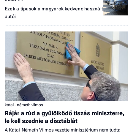
Ezek a típusok a magyarok kedvenc használt
autói
kátai - németh vilmos
Rájár a rúd a gyűlölködő tiszás miniszterre,
le kell szednie a dísztáblát
A Kátai-Németh Vilmos vezette minisztérium nem tudta