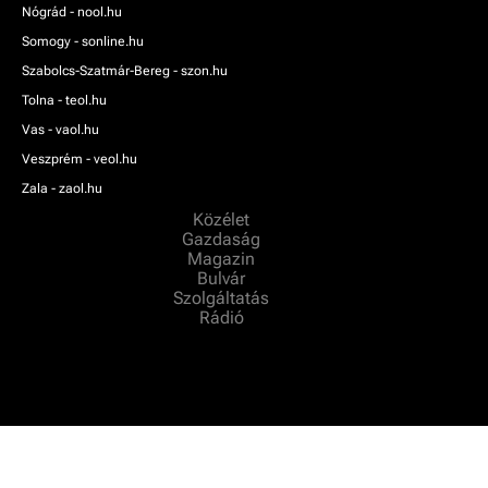
Nógrád - nool.hu
Somogy - sonline.hu
Szabolcs-Szatmár-Bereg - szon.hu
Tolna - teol.hu
Vas - vaol.hu
Veszprém - veol.hu
Zala - zaol.hu
Közélet
Gazdaság
Magazin
Bulvár
Szolgáltatás
Rádió