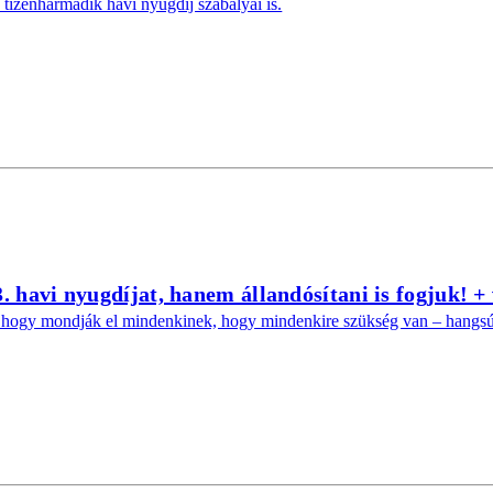
tizenharmadik havi nyugdíj szabályai is.
havi nyugdíjat, hanem állandósítani is fogjuk! +
em, hogy mondják el mindenkinek, hogy mindenkire szükség van – hang