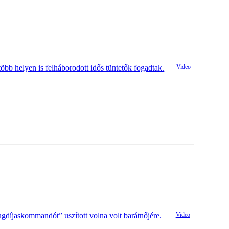
b helyen is felháborodott idős tüntetők fogadtak.
ugdíjaskommandót” uszított volna volt barátnőjére.