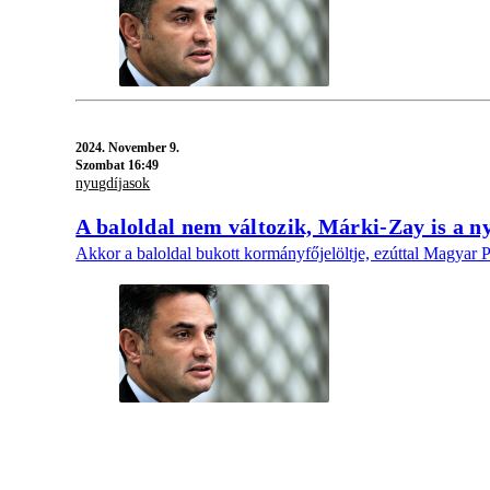
2024.
November 9.
Szombat 16:49
nyugdíjasok
A baloldal nem változik, Márki-Zay is a n
Akkor a baloldal bukott kormányfőjelöltje, ezúttal Magyar Pét