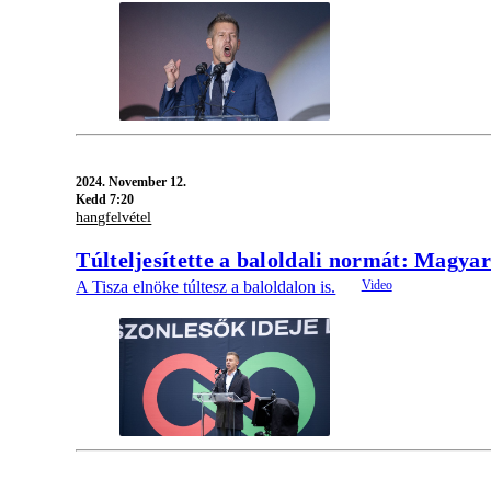
2024.
November 12.
Kedd 7:20
hangfelvétel
Túlteljesítette a baloldali normát: Magyar
A Tisza elnöke túltesz a baloldalon is.