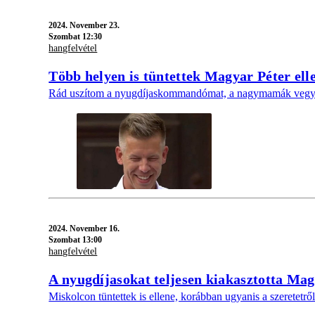
2024.
November 23.
Szombat 12:30
hangfelvétel
Több helyen is tüntettek Magyar Péter ell
Rád uszítom a nyugdíjaskommandómat, a nagymamák vegyenek
2024.
November 16.
Szombat 13:00
hangfelvétel
A nyugdíjasokat teljesen kiakasztotta Mag
Miskolcon tüntettek is ellene, korábban ugyanis a szeretet