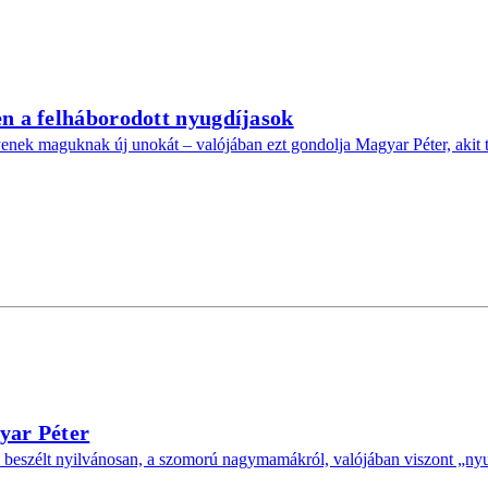
en a felháborodott nyugdíjasok
 maguknak új unokát – valójában ezt gondolja Magyar Péter, akit töb
yar Péter
ről beszélt nyilvánosan, a szomorú nagymamákról, valójában viszont „ny