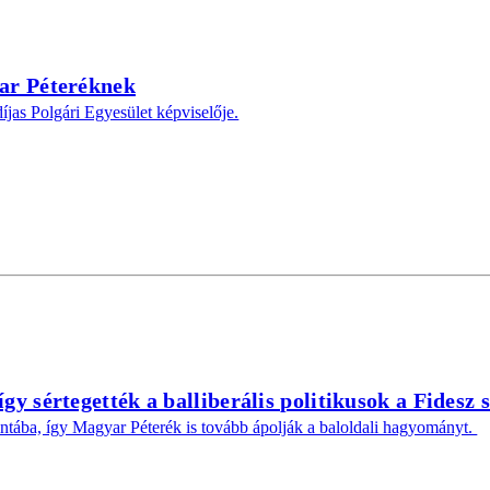
ar Péteréknek
íjas Polgári Egyesület képviselője.
 sértegették a balliberális politikusok a Fidesz 
ntába, így Magyar Péterék is tovább ápolják a baloldali hagyományt.