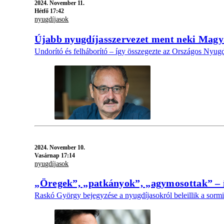
2024.
November 11.
Hétfő 17:42
nyugdíjasok
Újabb nyugdíjasszervezet ment neki Magy
Undorító és felháborító – így összegezte az Országos Nyugd
2024.
November 10.
Vasárnap 17:14
nyugdíjasok
„Öregek”, „patkányok”, „agymosottak” – így
Raskó György bejegyzése a nyugdíjasokról beleillik a sormi