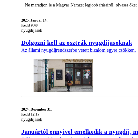
Ne maradjon le a Magyar Nemzet legjobb írásairól, olvassa őke
2025.
Január 14.
Kedd 9:40
nyugdíjasok
Dolgozni kell az osztrák nyugdíjasoknak
Az állami nyugdíjrendszerbe vetett bizalom egyre csökken.
2024.
December 31.
Kedd 12:17
nyugdíjasok
Januártól ennyivel emelkedik a nyugdíj, m