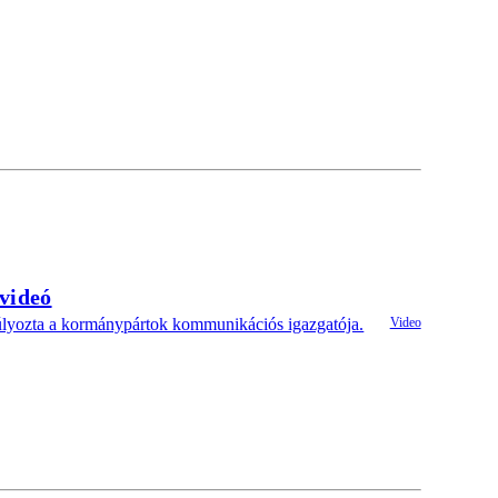
 videó
súlyozta a kormánypártok kommunikációs igazgatója.