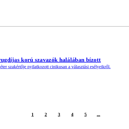
yugdíjas korú szavazók halálában bízott
er szakértője nyilatkozott cinikusan a választási esélyeikről.
1
2
3
4
5
...