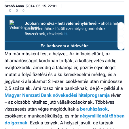
Szabó Anna
2014. 05. 15. 22:01
0
0
0
Jobban mondva - heti véleményhírlevél -
ahol a hét
kiemelt témáihoz fűzött személyes gondolatok
összeérnek, részletek
itt.
Feliratkozom a hírlevélre
Ma már másként fest a helyzet. Az infláció eltűnt, az
I
államadósságot kordában tartják, a költségvetés addig
E
nyújtózkodik, ameddig a takarója ér, pozitív egyenleget
mutat a folyó fizetési és a külkereskedelmi mérleg, és a
jegybanki alapkamat 21-szeri csökkentés után mindössze
G
2,5 százalék. Ami rossz hír a bankoknak, de jó – például a
Magyar Nemzeti Bank növekedési hitelprogramja
révén
P
– az olcsóbb hitelhez jutó vállalkozásoknak. Többéves
Jobba
visszaesés után végre meglódultak a
beruházások
,
- heti
csökkent a munkanélküliség, és már
négymilliónál többen
vélem
dolgoznak
. Ezek a tények. A helyzet javult, de tartsuk