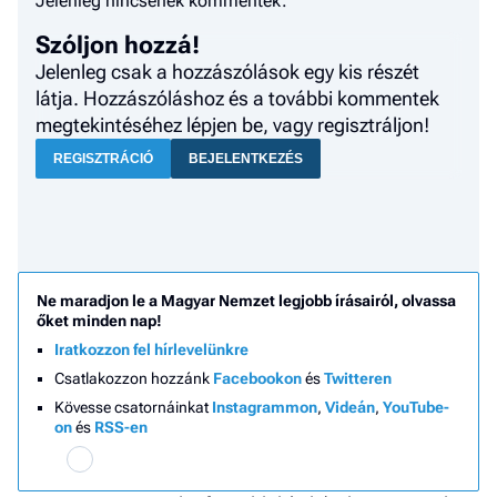
Jelenleg nincsenek kommentek.
Szóljon hozzá!
Jelenleg csak a hozzászólások egy kis részét
látja. Hozzászóláshoz és a további kommentek
megtekintéséhez lépjen be, vagy regisztráljon!
REGISZTRÁCIÓ
BEJELENTKEZÉS
Ne maradjon le a Magyar Nemzet legjobb írásairól, olvassa
őket minden nap!
Iratkozzon fel hírlevelünkre
Csatlakozzon hozzánk
Facebookon
és
Twitteren
Kövesse csatornáinkat
Instagrammon
,
Videán
,
YouTube-
on
és
RSS-en