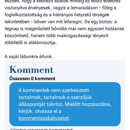
észben, hogy a kedvező adatok mindig az előző éviekhez
Fel
viszonyítva érvényesek, vagyis a lemaradáson – főleg a
a hí
foglalkoztatottság és a hátrányos helyzetű térségek
El
tekintetében – bőven van mit lefaragni. De egy biztos: a
az
tegnap is megerősített bővülés már nem egyszeri hatásnak
új
köszönhető, hanem több makrogazdasági tényező
többfelől is alátámasztja.
A saját lábunkra állunk.
Komment
Összesen 0 komment
A kommentek nem szerkesztett
tartalmak, tartalmuk a szerzőjük
álláspontját tükrözi. Mielőtt hozzászólna,
kérjük, olvassa el a
kommentszabályzatot
.