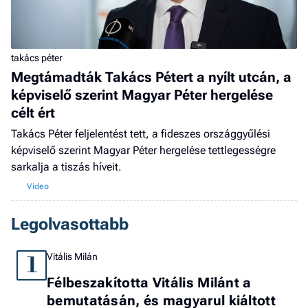
takács péter
Megtámadták Takács Pétert a nyílt utcán, a
képviselő szerint Magyar Péter hergelése
célt ért
Takács Péter feljelentést tett, a fideszes országgyűlési
képviselő szerint Magyar Péter hergelése tettlegességre
sarkalja a tiszás híveit.
Legolvasottabb
Vitális Milán
1
Félbeszakította Vitális Milánt a
bemutatásán, és magyarul kiáltott