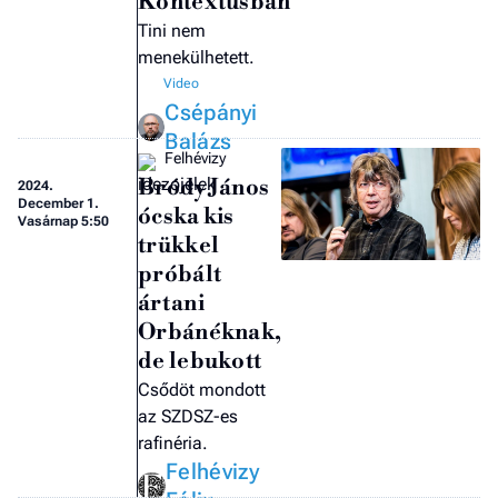
Kontextusban
Tini nem
menekülhetett.
Csépányi
Balázs
Felhévizy
Bródy János
2024.
December 1.
ócska kis
Vasárnap 5:50
trükkel
próbált
ártani
Orbánéknak,
de lebukott
Csődöt mondott
az SZDSZ-es
rafinéria.
Felhévizy