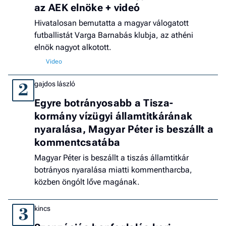
az AEK elnöke + videó
Hivatalosan bemutatta a magyar válogatott
futballistát Varga Barnabás klubja, az athéni
elnök nagyot alkotott.
gajdos lászló
2
Egyre botrányosabb a Tisza-
kormány vízügyi államtitkárának
nyaralása, Magyar Péter is beszállt a
kommentcsatába
Magyar Péter is beszállt a tiszás államtitkár
botrányos nyaralása miatti kommentharcba,
közben öngólt lőve magának.
kincs
3