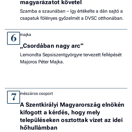
magyarázatot követel
Szamba a szaunában – így értékelte a dán sajtó a
csapatuk fölényes győzelmét a DVSC otthonában.
majka
6
„Csordában nagy arc”
Lemondta Sepsiszentgyörgyre tervezett fellépését
Majoros Péter Majka.
mészáros csoport
7
A Szentkirályi Magyarország elnökén
kifogott a kérdés, hogy mely
településeken osztottak vizet az idei
hőhullámban