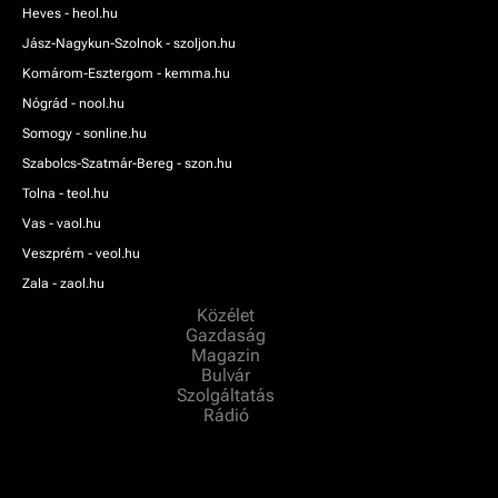
Heves - heol.hu
Jász-Nagykun-Szolnok - szoljon.hu
Komárom-Esztergom - kemma.hu
Nógrád - nool.hu
Somogy - sonline.hu
Szabolcs-Szatmár-Bereg - szon.hu
Tolna - teol.hu
Vas - vaol.hu
Veszprém - veol.hu
Zala - zaol.hu
Közélet
Gazdaság
Magazin
Bulvár
Szolgáltatás
Rádió