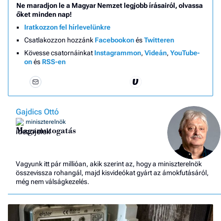
Ne maradjon le a Magyar Nemzet legjobb írásairól, olvassa
őket minden nap!
Iratkozzon fel hírlevelünkre
Csatlakozzon hozzánk
Facebookon
és
Twitteren
Kövesse csatornáinkat
Instagrammon
,
Videán
,
YouTube-
on
és
RSS-en
Gajdics Ottó
miniszterelnök
Magamutogatás
Vagyunk itt pár millióan, akik szerint az, hogy a miniszterelnök
összevissza rohangál, majd kisvideókat gyárt az ámokfutásáról,
még nem válságkezelés.