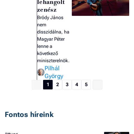
lehangolt
zenész
Bródy János
nem
disszidálna, ha
Magyar Péter
lenne a
következő
miniszterelnök.
Pilhál
György
1
2
3
4
5
Fontos híreink