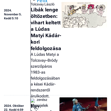
Félix
Tolcsvay László
Libák lenge
2024.
November 5.
öltözetben:
Kedd 5:10
vihart keltett
a Lúdas
Matyi Kádár-
kori
feldolgozása
A Lúdas Matyi a
Tolcsvay–Bródy
szerzőpáros
1983-as
feldolgozásában
a kései Kádár-
rendszerről
árulkodott.
zenész
Egy
2024.
Október
22. Kedd 4:59