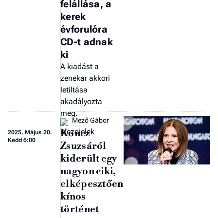
felállása, a
F
a 
kerek
évforulóra
CD-t adnak
ki
A kiadást a
zenekar akkori
letiltása
akadályozta
meg.
Mező Gábor
Koncz
2025.
Május 20.
Kedd 6:00
Zsuzsáról
kiderült egy
nagyon ciki,
elképesztően
kínos
történet