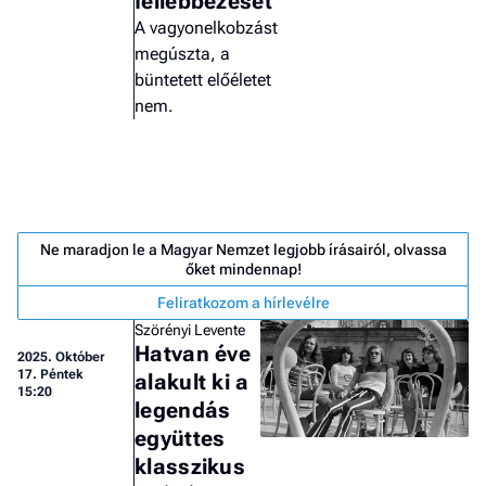
fellebbezését
A vagyonelkobzást
megúszta, a
büntetett előéletet
nem.
Ne maradjon le a Magyar Nemzet legjobb írásairól, olvassa
őket mindennap!
Feliratkozom a hírlevélre
Szörényi Levente
Hatvan éve
2025.
Október
17. Péntek
alakult ki a
15:20
legendás
Job
- he
együttes
vél
klasszikus