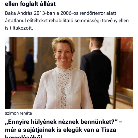
ellen foglalt állást
Baka András 2013-ban a 2006-os rendőrterror alatt
ártatlanul elítélteket rehabilitáló semmisségi törvény ellen
is tiltakozott.
szimon renáta
„Ennyire hülyének nėznek bennünket?” –
már a sajátjainak is elegük van a Tisza
hergeléséből