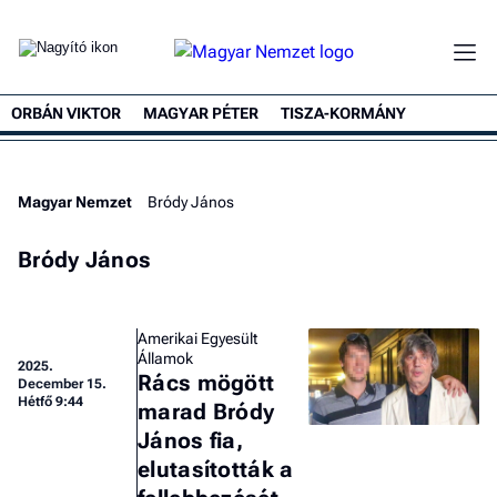
ORBÁN VIKTOR
MAGYAR PÉTER
TISZA-KORMÁNY
Magyar Nemzet
Bródy János
Bródy János
Amerikai Egyesült
Államok
2025.
Rács mögött
December 15.
Hétfő 9:44
marad Bródy
János fia,
elutasították a