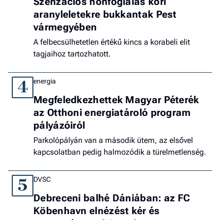
Szenzációs honfoglalás kori
aranyleletekre bukkantak Pest
vármegyében
A felbecsülhetetlen értékű kincs a korabeli elit
tagjaihoz tartozhatott.
energia
4
Megfeledkezhettek Magyar Péterék
az Otthoni energiatároló program
pályázóiról
Parkolópályán van a második ütem, az elsővel
kapcsolatban pedig halmozódik a türelmetlenség.
DVSC
5
Debreceni balhé Dániában: az FC
Köbenhavn elnézést kér és