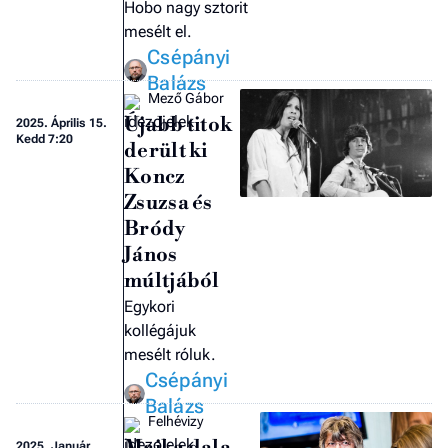
Hobo nagy sztorit
mesélt el.
Csépányi
Balázs
Mező Gábor
Újabb titok
2025.
Április 15.
Kedd 7:20
derült ki
Koncz
Zsuzsa és
Bródy
János
múltjából
Egykori
kollégájuk
mesélt róluk.
Csépányi
Balázs
Felhévizy
2025.
Január