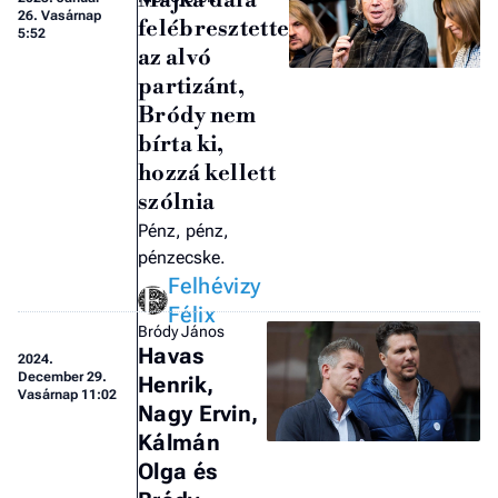
Majka dala
26. Vasárnap
felébresztette
5:52
az alvó
partizánt,
Bródy nem
bírta ki,
hozzá kellett
szólnia
Pénz, pénz,
pénzecske.
Felhévizy
Félix
Bródy János
Havas
2024.
December 29.
Henrik,
Vasárnap 11:02
Nagy Ervin,
Kálmán
Olga és