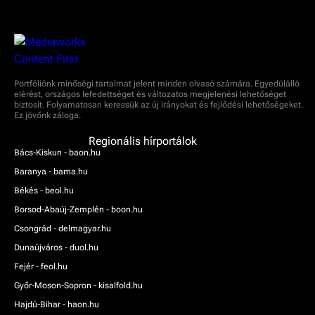
Portfóliónk minőségi tartalmat jelent minden olvasó számára. Egyedülálló
elérést, országos lefedettséget és változatos megjelenési lehetőséget
biztosít. Folyamatosan keressük az új irányokat és fejlődési lehetőségeket.
Ez jövőnk záloga.
Regionális hírportálok
Bács-Kiskun - baon.hu
Baranya - bama.hu
Békés - beol.hu
Borsod-Abaúj-Zemplén - boon.hu
Csongrád - delmagyar.hu
Dunaújváros - duol.hu
Fejér - feol.hu
Győr-Moson-Sopron - kisalfold.hu
Hajdú-Bihar - haon.hu