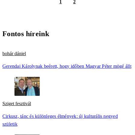
1
2
Fontos híreink
bohár dániel
Gerendai Károlynak beérett, hogy időben Magyar Péter mögé állt
Sziget fesztivál
Cirkusz, tánc és különleges élmények: új kulturális negyed
születik