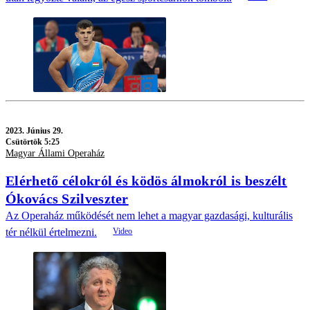
2023.
Június 29.
Csütörtök 5:25
Magyar Állami Operaház
Elérhető célokról és ködös álmokról is beszélt
Ókovács Szilveszter
Az Operaház működését nem lehet a magyar gazdasági, kulturális
tér nélkül értelmezni.