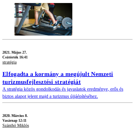
2021.
Május 27.
Csütörtök 16:41
stratégia
Elfogadta a kormány a megújult Nemzeti
turizmusfejlesztési stratégiát
A stratégia közös gondolkodás és javaslatok eredménye, erős és
biztos alapot jelent majd a turizmus újjáépítéséhez.
2020.
Március 8.
Vasárnap 12:11
Szánthó Miklós