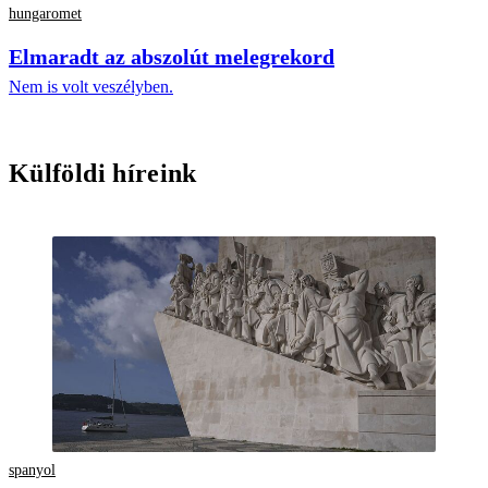
hungaromet
Elmaradt az abszolút melegrekord
Nem is volt veszélyben.
Külföldi híreink
spanyol