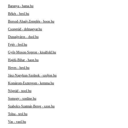
Baranya - bama.hu
Békés - beol.hu
Borsod-Abaúj-Zemplén - boon.hu
Csongrád - delmagyar.hu
Dunaújváros - duol.hu
Fejér - feol.hu
Győr-Moson-Sopron - kisalfold.hu
Hajdú-Bihar - haon.hu
Heves - heol.hu
Jász-Nagykun-Szolnok - szoljon.hu
Komárom-Esztergom - kemma.hu
Nógrád - nool.hu
Somogy - sonline.hu
Szabolcs-Szatmár-Bereg - szon.hu
Tolna - teol.hu
Vas - vaol.hu