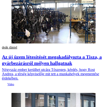
deák dániel
Az új üzem létesítését megakadályozta a Tisza, a
gyárbezárásról mélyen hallgatnak
Négyszáz ember kerülhet utcára Tószegen, kérdés, hogy Rost
Andrea, a térség képviselője mit tett a munkahelyek megmentése
érdekében.