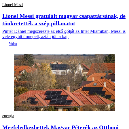
Lionel Messi
Lionel Messi gratulált magyar csapattársának, de
tönkretették a szép pillanatot
Pintér Dániel megszerezte az első gólját az Inter Miamiban, Messi is
vele együtt ünnepelt, aztán jött a baj.
energia
Megfeledkezhettek Magyar Péterék az Otthoni