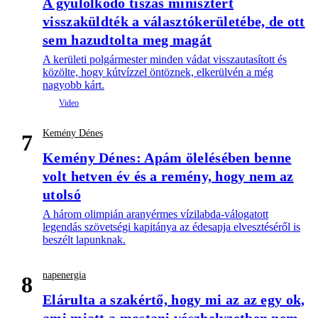
A gyűlölködő tiszás minisztert
visszaküldték a választókerületébe, de ott
sem hazudtolta meg magát
A kerületi polgármester minden vádat visszautasított és
közölte, hogy kútvízzel öntöznek, elkerülvén a még
nagyobb kárt.
Kemény Dénes
7
Kemény Dénes: Apám ölelésében benne
volt hetven év és a remény, hogy nem az
utolsó
A három olimpián aranyérmes vízilabda-válogatott
legendás szövetségi kapitánya az édesapja elvesztéséről is
beszélt lapunknak.
napenergia
8
Elárulta a szakértő, hogy mi az az egy ok,