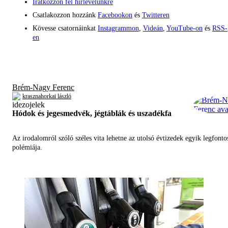
Iratkozzon fel hírlevelünkre
Csatlakozzon hozzánk
Facebookon
és
Twitteren
Kövesse csatornáinkat
Instagrammon
,
Videán
,
YouTube-on
és
RSS-
en
Brém-Nagy Ferenc
krasznahorkai lászló
Hódok és jegesmedvék, jégtáblák és uszadékfa
Az irodalomról szóló széles vita lehetne az utolsó évtizedek egyik legfont
polémiája.