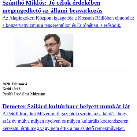
Szánthó Miklós: Jó célok érdekében
megengedhető az állami beavatkozás
Az Alapjogokért Központ igazgatója a Kossuth Rádióban elmondta:
a konzervativizmus a tengerentúlon és Európában is erősödik.
2020.
Február 4.
Kedd 10:16
Petőfi Irodalmi Múzeum
Demeter Szilárd kultúrharc helyett munkát lát
A Petőfi Irodalmi Múzeum főigazgatója szerint az a kérdés, hogy
száz év múlva milyen nyelven és milyen kulturális kódrendszeren
keresztül értik meg vagy nem értik a ma születő remekműveket.