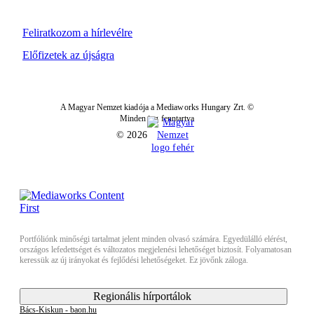
Feliratkozom a hírlevélre
Előfizetek az újságra
A Magyar Nemzet kiadója a Mediaworks Hungary Zrt. ©
Minden jog fenntartva
© 2026
Portfóliónk minőségi tartalmat jelent minden olvasó számára. Egyedülálló elérést,
országos lefedettséget és változatos megjelenési lehetőséget biztosít. Folyamatosan
keressük az új irányokat és fejlődési lehetőségeket. Ez jövőnk záloga.
Regionális hírportálok
Bács-Kiskun - baon.hu