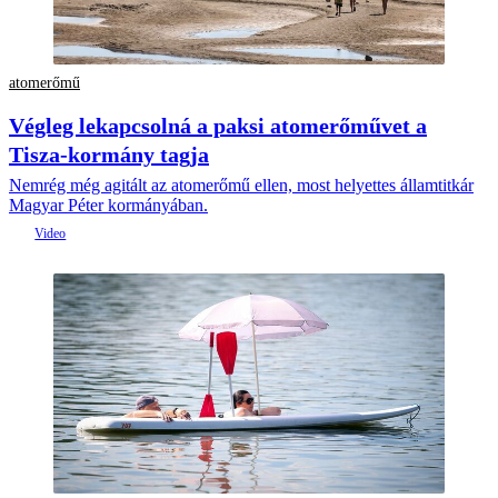
atomerőmű
Végleg lekapcsolná a paksi atomerőművet a
Tisza-kormány tagja
Nemrég még agitált az atomerőmű ellen, most helyettes államtitkár
Magyar Péter kormányában.