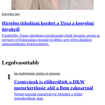
kegyelmi ügy
Hirtelen titkolózni kezdett a Tisza a kegyelmi
ügyekről
Forsthoffer Ágnes ideiglenes köztársasági elnök hivatala szerint az
egyszeri nyilvánosságra hozatal továbbra sem jelent általános
adatszolgáltatási kötelezettséget.
Legolvasottabb
hm hadtörténeti intézet és múzeum
1
Csontvázak is előkerültek a DKW
motorkerékpár alól a Bem rakpartnál
Német katonák maradványai feküdtek a feltárt
motorkerékpár alatt.