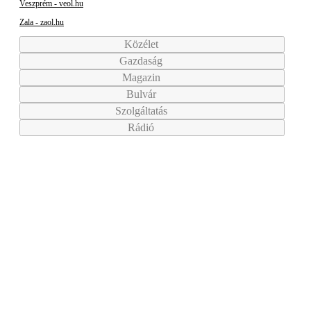
Veszprém - veol.hu
Zala - zaol.hu
Közélet
Gazdaság
Magazin
Bulvár
Szolgáltatás
Rádió