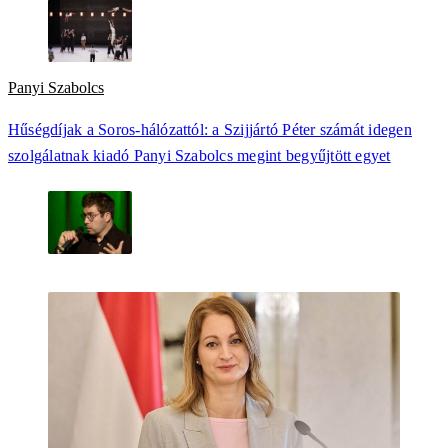
Panyi Szabolcs
Hűségdíjak a Soros-hálózattól: a Szijjártó Péter számát idegen
szolgálatnak kiadó Panyi Szabolcs megint begyűjtött egyet