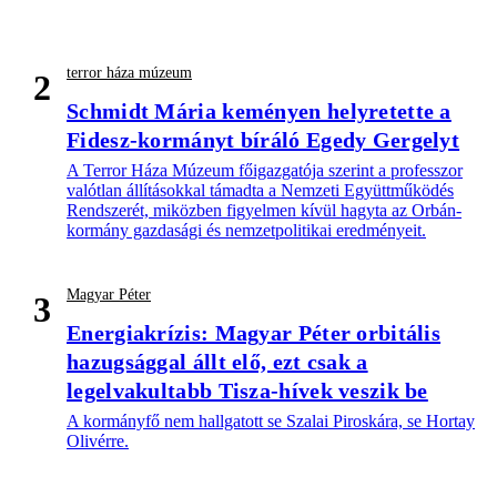
terror háza múzeum
2
Schmidt Mária keményen helyretette a
Fidesz-kormányt bíráló Egedy Gergelyt
A Terror Háza Múzeum főigazgatója szerint a professzor
valótlan állításokkal támadta a Nemzeti Együttműködés
Rendszerét, miközben figyelmen kívül hagyta az Orbán-
kormány gazdasági és nemzetpolitikai eredményeit.
Magyar Péter
3
Energiakrízis: Magyar Péter orbitális
hazugsággal állt elő, ezt csak a
legelvakultabb Tisza-hívek veszik be
A kormányfő nem hallgatott se Szalai Piroskára, se Hortay
Olivérre.