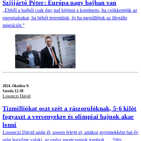
Szijjártó Péter: Európa nagy bajban van
„Ebből a bajból csak úgy tud kijönni a kontinens, ha csökkentjük az
energiaárakat, ha békét teremtünk, és ha megállítjuk az illegális
migrációt.”
2024.
Október 9.
Szerda 12:38
Losonczi Dávid
Tízmilliókat oszt szét a rászorulóknak, 5-6 kilót
fogyaszt a versenyekre és olimpiai bajnok akar
lenni
Losonczi Dávid amíg él, sosem felejti el, amikor gyermekként hat év
után legyőzte valaki, az egész sportcsarnok tombolt.