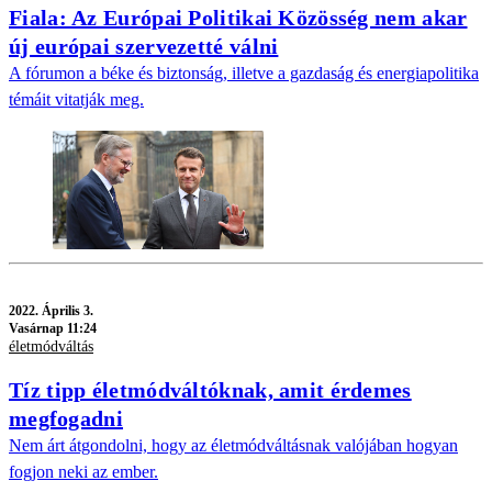
Fiala: Az Európai Politikai Közösség nem akar
új európai szervezetté válni
A fórumon a béke és biztonság, illetve a gazdaság és energiapolitika
témáit vitatják meg.
2022.
Április 3.
Vasárnap 11:24
életmódváltás
Tíz tipp életmódváltóknak, amit érdemes
megfogadni
Nem árt átgondolni, hogy az életmódváltásnak valójában hogyan
fogjon neki az ember.