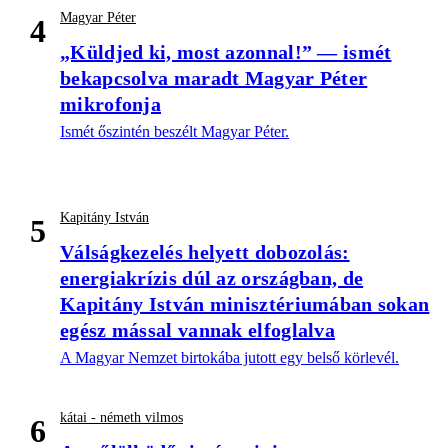
Magyar Péter
4
„Küldjed ki, most azonnal!” — ismét
bekapcsolva maradt Magyar Péter
mikrofonja
Ismét őszintén beszélt Magyar Péter.
Kapitány István
5
Válságkezelés helyett dobozolás:
energiakrízis dúl az országban, de
Kapitány István minisztériumában sokan
egész mással vannak elfoglalva
A Magyar Nemzet birtokába jutott egy belső körlevél.
kátai - németh vilmos
6