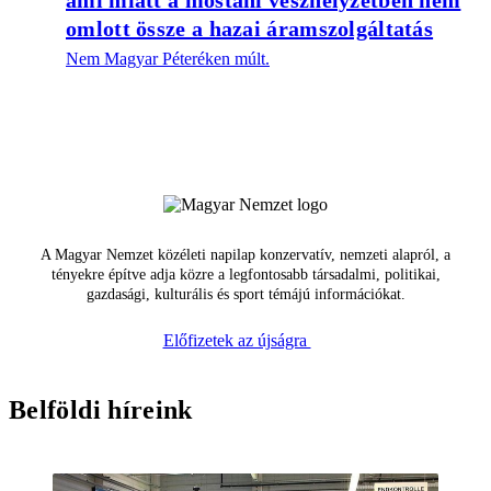
ami miatt a mostani vészhelyzetben nem
omlott össze a hazai áramszolgáltatás
Nem Magyar Péteréken múlt.
A Magyar Nemzet közéleti napilap konzervatív, nemzeti alapról, a
tényekre építve adja közre a legfontosabb társadalmi, politikai,
gazdasági, kulturális és sport témájú információkat.
Előfizetek az újságra
Belföldi híreink