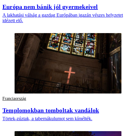
Európa nem bánik jól gyermekeivel
A lakhatási válság a gazdag Európában igazán vészes helyzetet
idézett elő.
Franciaország
Templomokban tomboltak vandálok
Törtek-zúztak, a tabernákulumot sem kímélték.