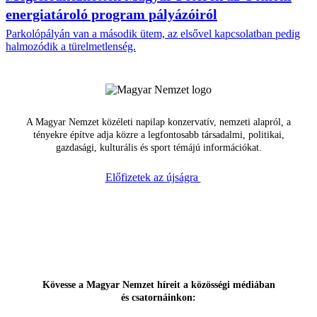
energiatároló program pályázóiról
Parkolópályán van a második ütem, az elsővel kapcsolatban pedig
halmozódik a türelmetlenség.
A Magyar Nemzet közéleti napilap konzervatív, nemzeti alapról, a
tényekre építve adja közre a legfontosabb társadalmi, politikai,
gazdasági, kulturális és sport témájú információkat.
Előfizetek az újságra
Kövesse a Magyar Nemzet híreit a közösségi médiában
és csatornáinkon: