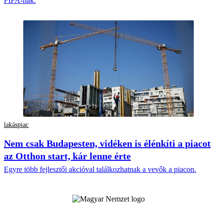
FIFA-nak.
lakáspiac
Nem csak Budapesten, vidéken is élénkíti a piacot
az Otthon start, kár lenne érte
Egyre több fejlesztői akcióval találkozhatnak a vevők a piacon.