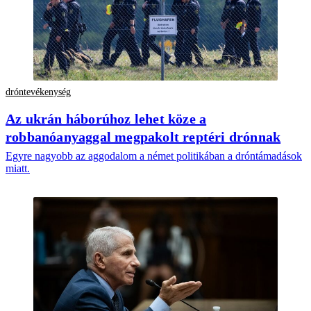
dróntevékenység
Az ukrán háborúhoz lehet köze a
robbanóanyaggal megpakolt reptéri drónnak
Egyre nagyobb az aggodalom a német politikában a dróntámadások
miatt.