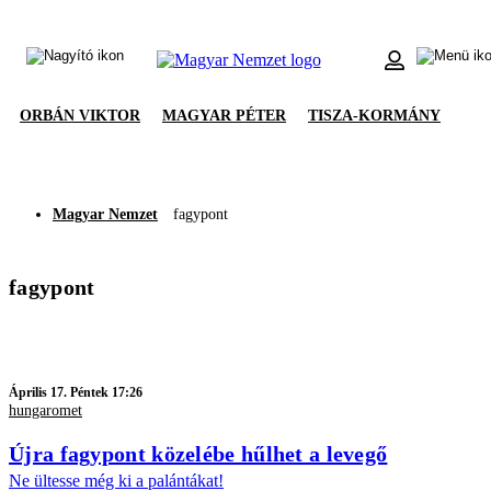
ORBÁN VIKTOR
MAGYAR PÉTER
TISZA-KORMÁNY
Magyar Nemzet
fagypont
fagypont
Április 17. Péntek 17:26
hungaromet
Újra fagypont közelébe hűlhet a levegő
Ne ültesse még ki a palántákat!