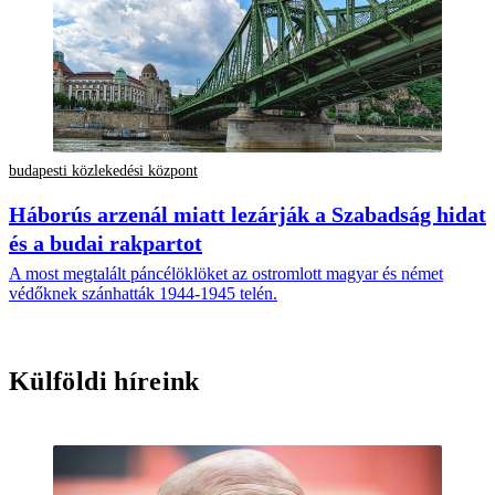
budapesti közlekedési központ
Háborús arzenál miatt lezárják a Szabadság hidat
és a budai rakpartot
A most megtalált páncélöklöket az ostromlott magyar és német
védőknek szánhatták 1944-1945 telén.
Külföldi híreink