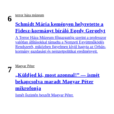
terror háza múzeum
6
Schmidt Mária keményen helyretette a
Fidesz-kormányt bíráló Egedy Gergelyt
A Terror Háza Múzeum főigazgatója szerint a professzor
valótlan állításokkal támadta a Nemzeti Együttműködés
Rendszerét, miközben figyelmen kívül hagyta az Orbán-
kormány gazdasági és nemzetpolitikai eredményeit.
Magyar Péter
7
„Küldjed ki, most azonnal!” — ismét
bekapcsolva maradt Magyar Péter
mikrofonja
Ismét őszintén beszélt Magyar Péter.