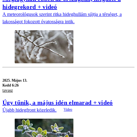
hidegrekord + videó
A meteorológusok szerint ritka hideghullám sújtja a térséget, a
lakosságot fokozott óvatosságra intik.
2025.
Május 13.
Kedd 6:26
tavasz
Úgy tűnik, a május idén elmarad + videó
Újabb hidegfront közeledik.