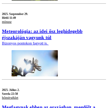
2025.
Szeptember 29.
Hétfő 11:49
mínusz
Meteorológia: az idei ősz leghidegebb
éjszakáján vagyunk túl
Bizonyos pontokon fagyott is.
2025.
Július 2.
Szerda 22:58
hőmérséklet
Megfagynak ebben az országban, megdőlt a