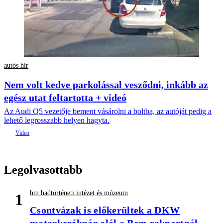
autós hír
Nem volt kedve parkolással vesződni, inkább az
egész utat feltartotta + videó
Az Audi Q5 vezetője bement vásárolni a boltba, az autóját pedig a
lehető legrosszabb helyen hagyta.
Legolvasottabb
hm hadtörténeti intézet és múzeum
1
Csontvázak is előkerültek a DKW