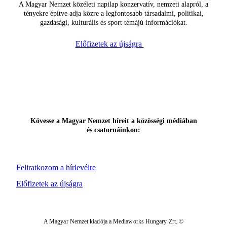
A Magyar Nemzet közéleti napilap konzervatív, nemzeti alapról, a
tényekre építve adja közre a legfontosabb társadalmi, politikai,
gazdasági, kulturális és sport témájú információkat.
Előfizetek az újságra
Kövesse a Magyar Nemzet híreit a közösségi médiában
és csatornáinkon:
Feliratkozom a hírlevélre
Előfizetek az újságra
A Magyar Nemzet kiadója a Mediaworks Hungary Zrt. ©