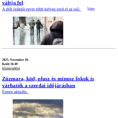
váltja fel
A déli óráktól egyre több helyen ered el az eső.
2025.
November 18.
Kedd 16:49
hőmérséklet
Zúzmara, köd, plusz és mínusz fokok is
várhatók a szerdai időjárásban
Éppen aktuális.