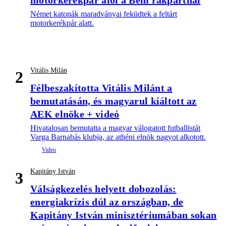
motorkerékpár alól a Bem rakpartnál
Német katonák maradványai feküdtek a feltárt
motorkerékpár alatt.
Vitális Milán
2
Félbeszakította Vitális Milánt a
bemutatásán, és magyarul kiáltott az
AEK elnöke + videó
Hivatalosan bemutatta a magyar válogatott futballistát
Varga Barnabás klubja, az athéni elnök nagyot alkotott.
Kapitány István
3
Válságkezelés helyett dobozolás:
energiakrízis dúl az országban, de
Kapitány István minisztériumában sokan