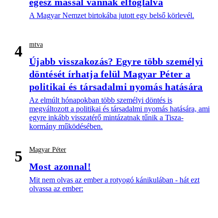
egész mással vannak elfoglalva
A Magyar Nemzet birtokába jutott egy belső körlevél.
mtva
4
Újabb visszakozás? Egyre több személyi
döntését írhatja felül Magyar Péter a
politikai és társadalmi nyomás hatására
Az elmúlt hónapokban több személyi döntés is
megváltozott a politikai és társadalmi nyomás hatására, ami
egyre inkább visszatérő mintázatnak tűnik a Tisza-
kormány működésében.
Magyar Péter
5
Most azonnal!
Mit nem olvas az ember a rotyogó kánikulában - hát ezt
olvassa az ember: