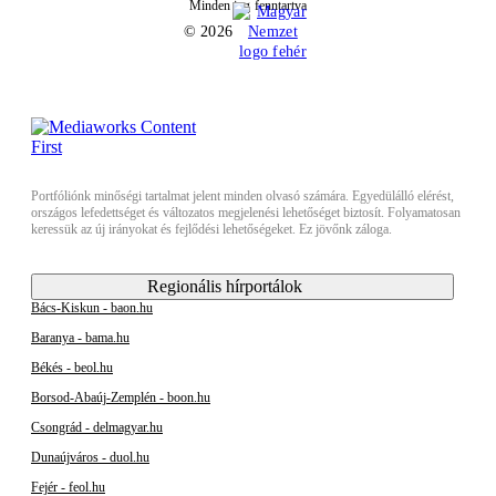
Minden jog fenntartva
© 2026
Portfóliónk minőségi tartalmat jelent minden olvasó számára. Egyedülálló elérést,
országos lefedettséget és változatos megjelenési lehetőséget biztosít. Folyamatosan
keressük az új irányokat és fejlődési lehetőségeket. Ez jövőnk záloga.
Regionális hírportálok
Bács-Kiskun - baon.hu
Baranya - bama.hu
Békés - beol.hu
Borsod-Abaúj-Zemplén - boon.hu
Csongrád - delmagyar.hu
Dunaújváros - duol.hu
Fejér - feol.hu