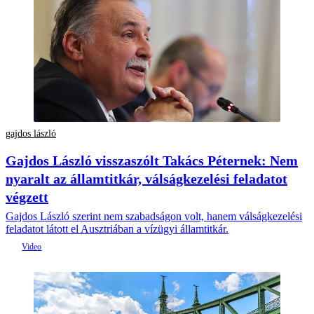
gajdos lászló
Gajdos László visszaszólt Takács Péternek: Nem
nyaralt az államtitkár, válságkezelési feladatot
végzett
Gajdos László szerint nem szabadságon volt, hanem válságkezelési
feladatot látott el Ausztriában a vízügyi államtitkár.