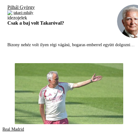
Pilhál György
takaró mihály
Csak a baj volt Takaróval?
Bizony nehéz volt ilyen régi vágású, bogaras emberrel együtt dolgozni…
Real Madrid