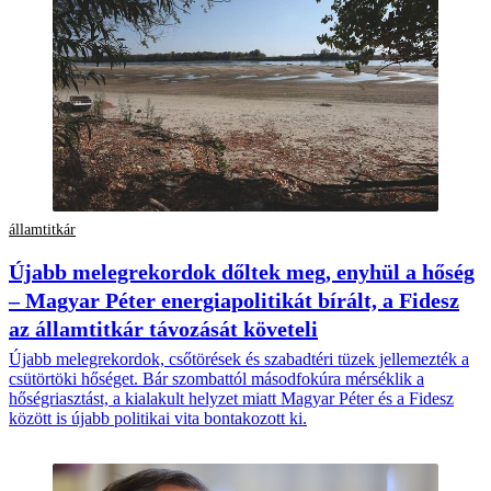
államtitkár
Újabb melegrekordok dőltek meg, enyhül a hőség
– Magyar Péter energiapolitikát bírált, a Fidesz
az államtitkár távozását követeli
Újabb melegrekordok, csőtörések és szabadtéri tüzek jellemezték a
csütörtöki hőséget. Bár szombattól másodfokúra mérséklik a
hőségriasztást, a kialakult helyzet miatt Magyar Péter és a Fidesz
között is újabb politikai vita bontakozott ki.