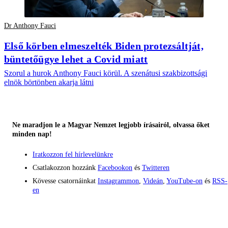
Dr Anthony Fauci
Első körben elmeszelték Biden protezsáltját,
büntetőügye lehet a Covid miatt
Szorul a hurok Anthony Fauci körül. A szenátusi szakbizottsági
elnök börtönben akarja látni
Ne maradjon le a Magyar Nemzet legjobb írásairól, olvassa őket
minden nap!
Iratkozzon fel hírlevelünkre
Csatlakozzon hozzánk
Facebookon
és
Twitteren
Kövesse csatornáinkat
Instagrammon
,
Videán
,
YouTube-on
és
RSS-
en