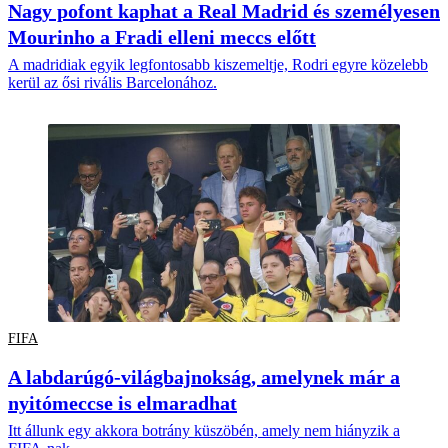
Nagy pofont kaphat a Real Madrid és személyesen
Mourinho a Fradi elleni meccs előtt
A madridiak egyik legfontosabb kiszemeltje, Rodri egyre közelebb
kerül az ősi rivális Barcelonához.
FIFA
A labdarúgó-világbajnokság, amelynek már a
nyitómeccse is elmaradhat
Itt állunk egy akkora botrány küszöbén, amely nem hiányzik a