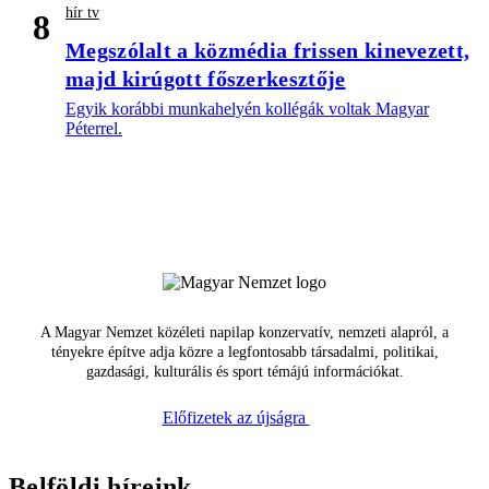
hír tv
8
Megszólalt a közmédia frissen kinevezett,
majd kirúgott főszerkesztője
Egyik korábbi munkahelyén kollégák voltak Magyar
Péterrel.
A Magyar Nemzet közéleti napilap konzervatív, nemzeti alapról, a
tényekre építve adja közre a legfontosabb társadalmi, politikai,
gazdasági, kulturális és sport témájú információkat.
Előfizetek az újságra
Belföldi híreink