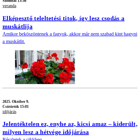
Szombat 13:36
veranda
Elképesztő teleltetési titok, így lesz csodás a
muskátlija
Amikor beköszöntenek a fagyok, akkor már nem szabad kint hagyni
a muskátlit.
2025.
Október 9.
Csütörtök 15:01
időjárás
Jelentéktelen ez, enyhe az, kicsi amaz – kiderült,
milyen lesz a hétvége időjárása
Részletek a cikkben.