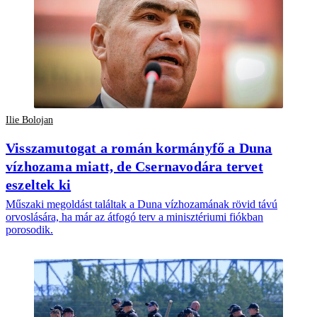
Ilie Bolojan
Visszamutogat a román kormányfő a Duna
vízhozama miatt, de Csernavodára tervet
eszeltek ki
Műszaki megoldást találtak a Duna vízhozamának rövid távú
orvoslására, ha már az átfogó terv a minisztériumi fiókban
porosodik.