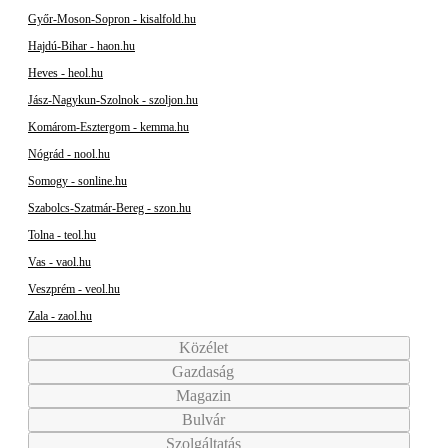
Győr-Moson-Sopron - kisalfold.hu
Hajdú-Bihar - haon.hu
Heves - heol.hu
Jász-Nagykun-Szolnok - szoljon.hu
Komárom-Esztergom - kemma.hu
Nógrád - nool.hu
Somogy - sonline.hu
Szabolcs-Szatmár-Bereg - szon.hu
Tolna - teol.hu
Vas - vaol.hu
Veszprém - veol.hu
Zala - zaol.hu
Közélet
Gazdaság
Magazin
Bulvár
Szolgáltatás