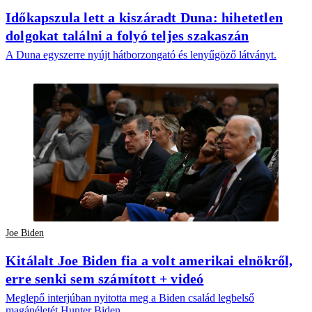
Időkapszula lett a kiszáradt Duna: hihetetlen
dolgokat találni a folyó teljes szakaszán
A Duna egyszerre nyújt hátborzongató és lenyűgöző látványt.
Joe Biden
Kitálalt Joe Biden fia a volt amerikai elnökről,
erre senki sem számított + videó
Meglepő interjúban nyitotta meg a Biden család legbelső
magánéletét Hunter Biden.