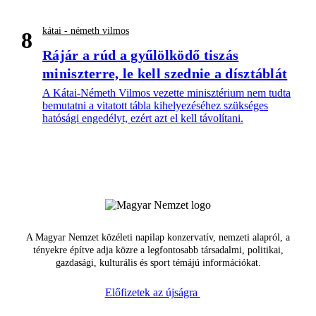
kátai - németh vilmos
8
Rájár a rúd a gyűlölködő tiszás
miniszterre, le kell szednie a dísztáblát
A Kátai-Németh Vilmos vezette minisztérium nem tudta
bemutatni a vitatott tábla kihelyezéséhez szükséges
hatósági engedélyt, ezért azt el kell távolítani.
A Magyar Nemzet közéleti napilap konzervatív, nemzeti alapról, a
tényekre építve adja közre a legfontosabb társadalmi, politikai,
gazdasági, kulturális és sport témájú információkat.
Előfizetek az újságra