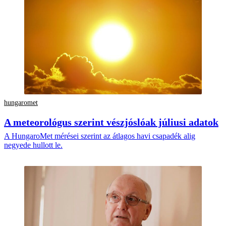
hungaromet
A meteorológus szerint vészjóslóak júliusi adatok
A HungaroMet mérései szerint az átlagos havi csapadék alig
negyede hullott le.