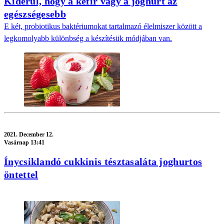
Kiderül, hogy a kefír vagy a joghurt az
egészségesebb
E két, probiotikus baktériumokat tartalmazó élelmiszer között a
legkomolyabb különbség a készítésük módjában van.
2021.
December 12.
Vasárnap 13:41
Ínycsiklandó cukkinis tésztasaláta joghurtos
öntettel