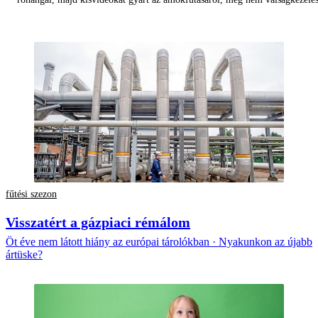
fűtési szezon
Visszatért a gázpiaci rémálom
Öt éve nem látott hiány az európai tárolókban · Nyakunkon az újabb
ártüske?