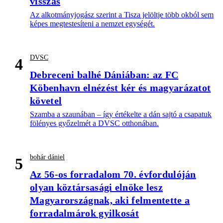
visszás
Az alkotmányjogász szerint a Tisza jelöltje több okból sem
képes megtestesíteni a nemzet egységét.
DVSC
4
Debreceni balhé Dániában: az FC
Köbenhavn elnézést kér és magyarázatot
követel
Szamba a szaunában – így értékelte a dán sajtó a csapatuk
fölényes győzelmét a DVSC otthonában.
bohár dániel
5
Az 56-os forradalom 70. évfordulóján
olyan köztársasági elnöke lesz
Magyarországnak, aki felmentette a
forradalmárok gyilkosát