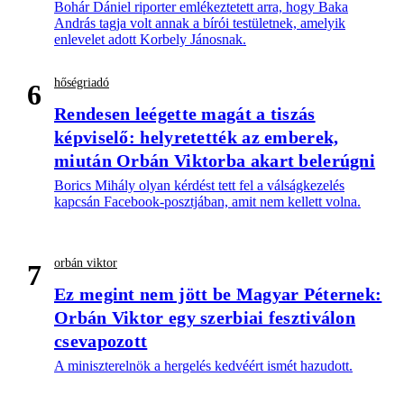
Bohár Dániel riporter emlékeztetett arra, hogy Baka
András tagja volt annak a bírói testületnek, amelyik
enlevelet adott Korbely Jánosnak.
hőségriadó
6
Rendesen leégette magát a tiszás
képviselő: helyretették az emberek,
miután Orbán Viktorba akart belerúgni
Borics Mihály olyan kérdést tett fel a válságkezelés
kapcsán Facebook-posztjában, amit nem kellett volna.
orbán viktor
7
Ez megint nem jött be Magyar Péternek:
Orbán Viktor egy szerbiai fesztiválon
csevapozott
A miniszterelnök a hergelés kedvéért ismét hazudott.