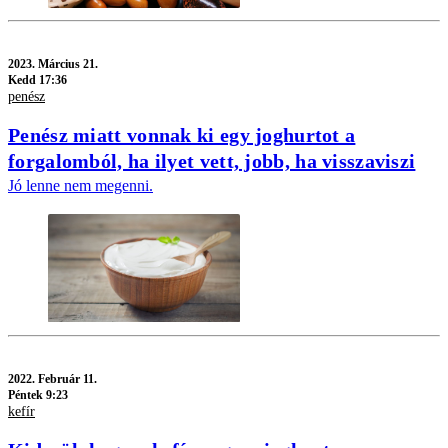
2023.
Március 21.
Kedd 17:36
penész
Penész miatt vonnak ki egy joghurtot a
forgalomból, ha ilyet vett, jobb, ha visszaviszi
Jó lenne nem megenni.
2022.
Február 11.
Péntek 9:23
kefír