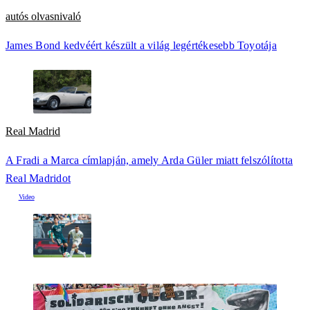
autós olvasnivaló
James Bond kedvéért készült a világ legértékesebb Toyotája
Real Madrid
A Fradi a Marca címlapján, amely Arda Güler miatt felszólította
Real Madridot