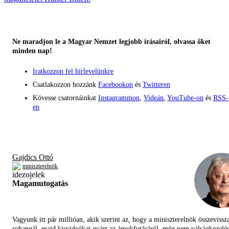
Ne maradjon le a Magyar Nemzet legjobb írásairól, olvassa őket
minden nap!
Iratkozzon fel hírlevelünkre
Csatlakozzon hozzánk
Facebookon
és
Twitteren
Kövesse csatornáinkat
Instagrammon
,
Videán
,
YouTube-on
és
RSS-
en
Gajdics Ottó
miniszterelnök
Magamutogatás
Vagyunk itt pár millióan, akik szerint az, hogy a miniszterelnök összevissz
rohangál, majd kisvideókat gyárt az ámokfutásáról, még nem válságkezelés