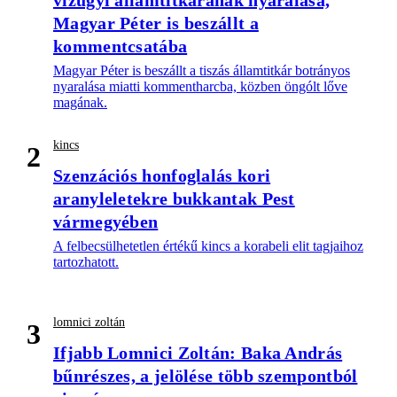
vízügyi államtitkárának nyaralása,
Magyar Péter is beszállt a
kommentcsatába
Magyar Péter is beszállt a tiszás államtitkár botrányos
nyaralása miatti kommentharcba, közben öngólt lőve
magának.
kincs
2
Szenzációs honfoglalás kori
aranyleletekre bukkantak Pest
vármegyében
A felbecsülhetetlen értékű kincs a korabeli elit tagjaihoz
tartozhatott.
lomnici zoltán
3
Ifjabb Lomnici Zoltán: Baka András
bűnrészes, a jelölése több szempontból