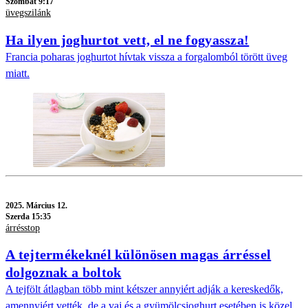
Szombat 9:17
üvegszilánk
Ha ilyen joghurtot vett, el ne fogyassza!
Francia poharas joghurtot hívtak vissza a forgalomból törött üveg
miatt.
2025.
Március 12.
Szerda 15:35
árrésstop
A tejtermékeknél különösen magas árréssel
dolgoznak a boltok
A tejfölt átlagban több mint kétszer annyiért adják a kereskedők,
amennyiért vették, de a vaj és a gyümölcsjoghurt esetében is közel