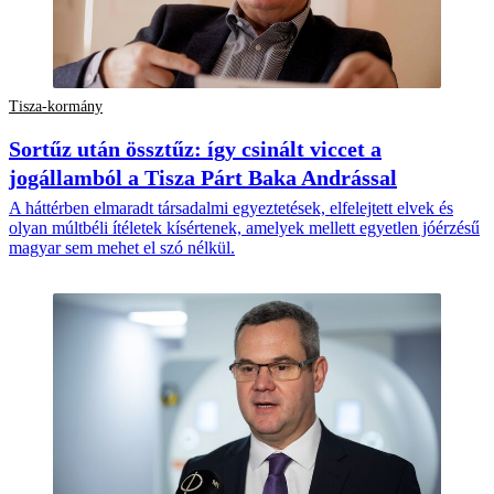
Tisza-kormány
Sortűz után össztűz: így csinált viccet a
jogállamból a Tisza Párt Baka Andrással
A háttérben elmaradt társadalmi egyeztetések, elfelejtett elvek és
olyan múltbéli ítéletek kísértenek, amelyek mellett egyetlen jóérzésű
magyar sem mehet el szó nélkül.