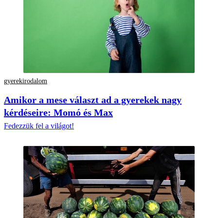
gyerekirodalom
Amikor a mese választ ad a gyerekek nagy
kérdéseire: Momó és Max
Fedezzük fel a világot!