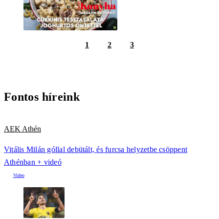
1
2
3
Fontos híreink
AEK Athén
Vitális Milán góllal debütált, és furcsa helyzetbe csöppent
Athénban + videó