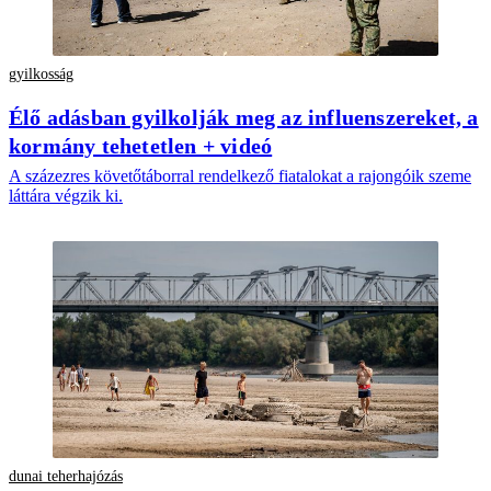
gyilkosság
Élő adásban gyilkolják meg az influenszereket, a
kormány tehetetlen + videó
A százezres követőtáborral rendelkező fiatalokat a rajongóik szeme
láttára végzik ki.
dunai teherhajózás