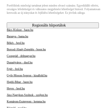
Portfóliónk minőségi tartalmat jelent minden olvasó számára. Egyedülálló elérést,
országos lefedettséget és változatos megjelenési lehetőséget biztosít. Folyamatosan
keressük az új irányokat és fejlődési lehetőségeket. Ez jövőnk záloga.
Regionális hírportálok
Bács-Kiskun - baon.hu
Baranya - bama.hu
Békés - beol.hu
Borsod-Abaúj-Zemplén - boon.hu
Csongrád - delmagyar.hu
Dunaújváros - duol.hu
Fejér - feol.hu
Győr-Moson-Sopron - kisalfold.hu
Hajdú-Bihar - haon.hu
Heves - heol.hu
Jász-Nagykun-Szolnok - szoljon.hu
Komárom-Esztergom - kemma.hu