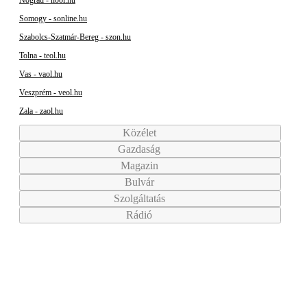
Nógrád - nool.hu
Somogy - sonline.hu
Szabolcs-Szatmár-Bereg - szon.hu
Tolna - teol.hu
Vas - vaol.hu
Veszprém - veol.hu
Zala - zaol.hu
Közélet
Gazdaság
Magazin
Bulvár
Szolgáltatás
Rádió