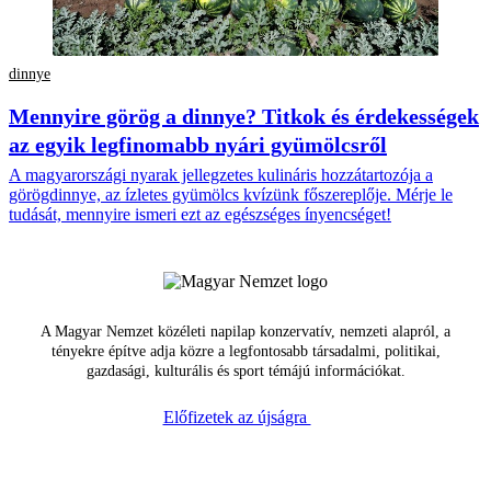
dinnye
Mennyire görög a dinnye? Titkok és érdekességek
az egyik legfinomabb nyári gyümölcsről
A magyarországi nyarak jellegzetes kulináris hozzátartozója a
görögdinnye, az ízletes gyümölcs kvízünk főszereplője. Mérje le
tudását, mennyire ismeri ezt az egészséges ínyencséget!
A Magyar Nemzet közéleti napilap konzervatív, nemzeti alapról, a
tényekre építve adja közre a legfontosabb társadalmi, politikai,
gazdasági, kulturális és sport témájú információkat.
Előfizetek az újságra