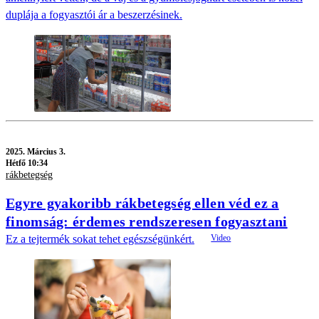
duplája a fogyasztói ár a beszerzésinek.
2025.
Március 3.
Hétfő 10:34
rákbetegség
Egyre gyakoribb rákbetegség ellen véd ez a
finomság: érdemes rendszeresen fogyasztani
Ez a tejtermék sokat tehet egészségünkért.