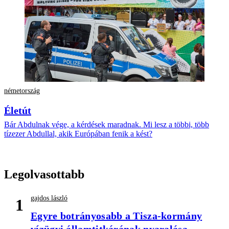
németország
Életút
Bár Abdulnak vége, a kérdések maradnak. Mi lesz a többi, több
tízezer Abdullal, akik Európában fenik a kést?
Legolvasottabb
gajdos lászló
1
Egyre botrányosabb a Tisza-kormány