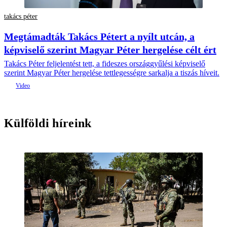
takács péter
Megtámadták Takács Pétert a nyílt utcán, a
képviselő szerint Magyar Péter hergelése célt ért
Takács Péter feljelentést tett, a fideszes országgyűlési képviselő
szerint Magyar Péter hergelése tettlegességre sarkalja a tiszás híveit.
Külföldi híreink