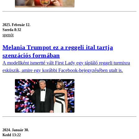
2025.
Február 12.
Szerda 8:32
spenót
Melania Trumpot ez a reggeli ital tartja
szenzációs formában
A modellként ismertté vált First Lady egy tápláló reggeli turmixra
esküszik, amire egy korábbi Facebook-bejegyzésében utalt is.
2024.
Január 30.
Kedd 13:22