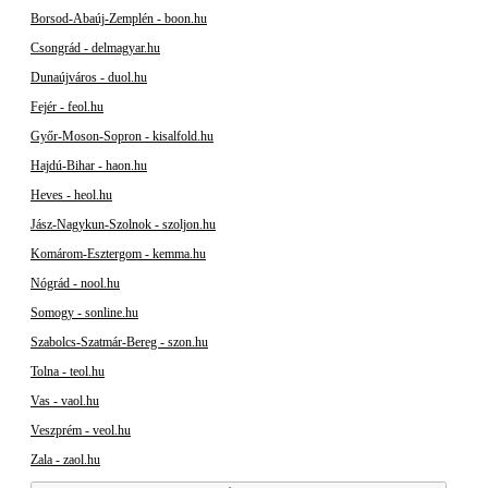
Borsod-Abaúj-Zemplén - boon.hu
Csongrád - delmagyar.hu
Dunaújváros - duol.hu
Fejér - feol.hu
Győr-Moson-Sopron - kisalfold.hu
Hajdú-Bihar - haon.hu
Heves - heol.hu
Jász-Nagykun-Szolnok - szoljon.hu
Komárom-Esztergom - kemma.hu
Nógrád - nool.hu
Somogy - sonline.hu
Szabolcs-Szatmár-Bereg - szon.hu
Tolna - teol.hu
Vas - vaol.hu
Veszprém - veol.hu
Zala - zaol.hu