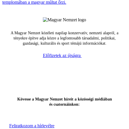
templomában a magyar múltat őrzi.
A Magyar Nemzet közéleti napilap konzervatív, nemzeti alapról, a
tényekre építve adja közre a legfontosabb társadalmi, politikai,
gazdasági, kulturális és sport témájú információkat.
Előfizetek az újságra
Kövesse a Magyar Nemzet híreit a közösségi médiában
és csatornáinkon:
Feliratkozom a hírlevélre