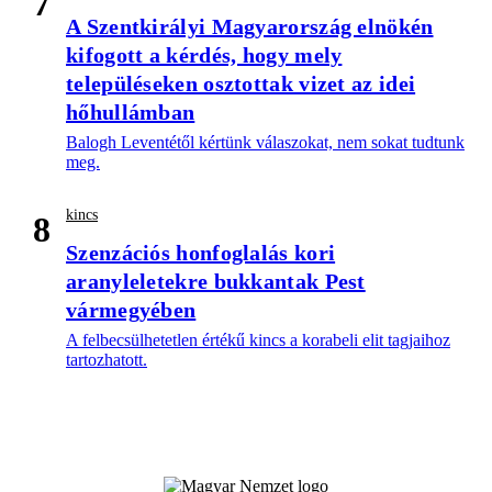
7
A Szentkirályi Magyarország elnökén
kifogott a kérdés, hogy mely
településeken osztottak vizet az idei
hőhullámban
Balogh Leventétől kértünk válaszokat, nem sokat tudtunk
meg.
kincs
8
Szenzációs honfoglalás kori
aranyleletekre bukkantak Pest
vármegyében
A felbecsülhetetlen értékű kincs a korabeli elit tagjaihoz
tartozhatott.