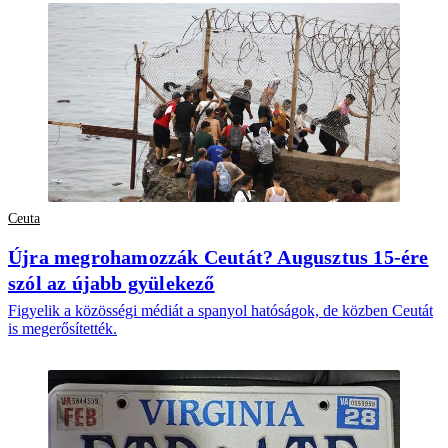
Ceuta
Újra megrohamozzák Ceutát? Augusztus 15-ére
szól az újabb gyülekező
Figyelik a közösségi médiát a spanyol hatóságok, de közben Ceutát
is megerősítették.