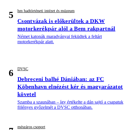
hm hadtörténeti intézet és múzeum
5
Csontvázak is előkerültek a DKW
motorkerékpár alól a Bem rakpartnál
Német katonák maradványai feküdtek a feltárt
motorkerékpár alatt.
DVSC
6
Debreceni balhé Dániában: az FC
Köbenhavn elnézést kér és magyarázatot
követel
Szamba a szaunában – így értékelte a dán sajtó a csapatuk
fölényes győzelmét a DVSC otthonában.
mészáros csoport