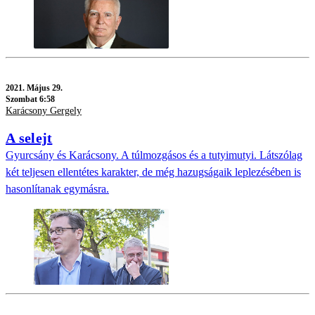
2021.
Május 29.
Szombat 6:58
Karácsony Gergely
A selejt
Gyurcsány és Karácsony. A túlmozgásos és a tutyimutyi. Látszólag
két teljesen ellentétes karakter, de még hazugságaik leplezésében is
hasonlítanak egymásra.