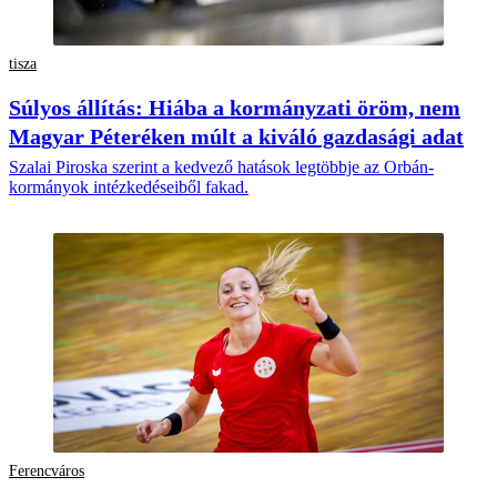
tisza
Súlyos állítás: Hiába a kormányzati öröm, nem
Magyar Péteréken múlt a kiváló gazdasági adat
Szalai Piroska szerint a kedvező hatások legtöbbje az Orbán-
kormányok intézkedéseiből fakad.
Ferencváros