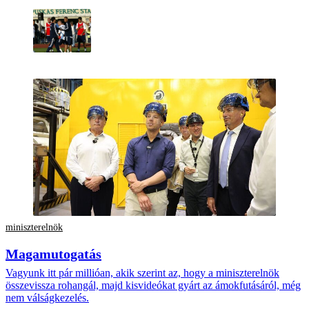
miniszterelnök
Magamutogatás
Vagyunk itt pár millióan, akik szerint az, hogy a miniszterelnök
összevissza rohangál, majd kisvideókat gyárt az ámokfutásáról, még
nem válságkezelés.