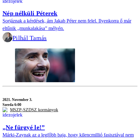
Nép nélküli Péterek
Sorjáznak a kérdések, ám Jakab Péter nem felel. Ilyenkorra ő már
eltűnik „munkalakása” mélyén.
Pilhál Tamás
2021.
November 3.
Szerda 6:00
MSZP-SZDSZ kormányok
„Ne fürgyé le!”
Márki-Zaynak az a legfőbb baja, hogy kilencmillió fasisztával nem