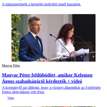
A miniszterelnök a hergelés kedvéért ismét hazudott.
Magyar Péter
Magyar Péter feldühödött, amikor Kelemen
Ágnes szabadságáról kérdezték + videó
A kormányfő azt állította, hogy a vízügyi államtitkár az ő kérésére
fontos tárgyaláson vett részt.