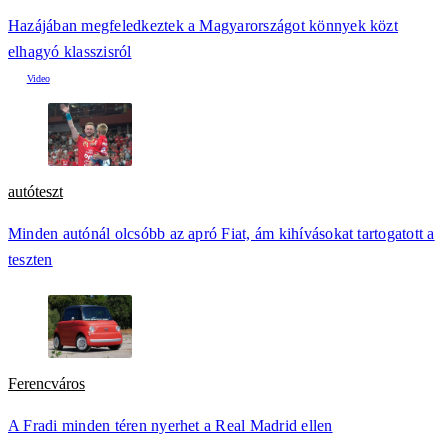
Hazájában megfeledkeztek a Magyarországot könnyek közt
elhagyó klasszisról
autóteszt
Minden autónál olcsóbb az apró Fiat, ám kihívásokat tartogatott a
teszten
Ferencváros
A Fradi minden téren nyerhet a Real Madrid ellen