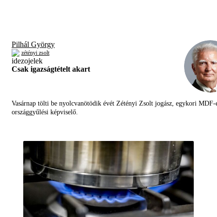
Pilhál György
zétényi zsolt
Csak igazságtételt akart
Vasárnap tölti be nyolcvanötödik évét Zétényi Zsolt jogász, egykori MDF-
országgyűlési képviselő.