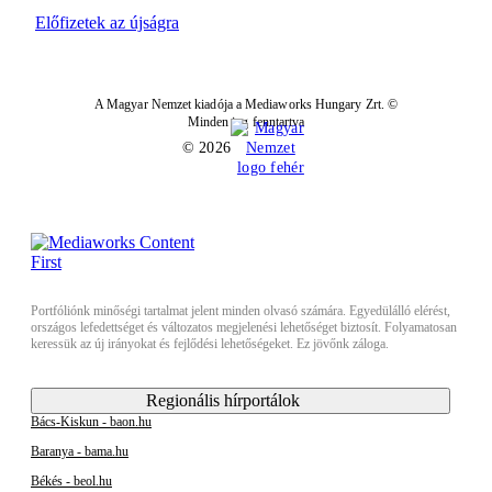
Előfizetek az újságra
A Magyar Nemzet kiadója a Mediaworks Hungary Zrt. ©
Minden jog fenntartva
© 2026
Portfóliónk minőségi tartalmat jelent minden olvasó számára. Egyedülálló elérést,
országos lefedettséget és változatos megjelenési lehetőséget biztosít. Folyamatosan
keressük az új irányokat és fejlődési lehetőségeket. Ez jövőnk záloga.
Regionális hírportálok
Bács-Kiskun - baon.hu
Baranya - bama.hu
Békés - beol.hu