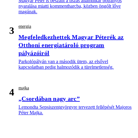
Magyar Péter is beszállt a tiszás államtitkár botrányos
nyaralása miatti kommentharcba, közben öngólt lőve
magának.
energia
3
Megfeledkezhettek Magyar Péterék az
Otthoni energiatároló program
pályázóiról
Parkolópályán van a második ütem, az elsővel
kapcsolatban pedig halmozódik a türelmetlenség.
majka
4
„Csordában nagy arc”
Lemondta Sepsiszentgyörgyre tervezett fellépését Majoros
Péter Majka.