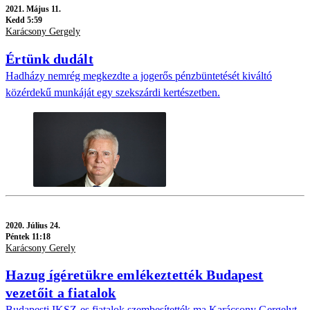
2021.
Május 11.
Kedd 5:59
Karácsony Gergely
Értünk dudált
Hadházy nemrég megkezdte a jogerős pénzbüntetését kiváltó
közérdekű munkáját egy szekszárdi kertészetben.
2020.
Július 24.
Péntek 11:18
Karácsony Gerely
Hazug ígéretükre emlékeztették Budapest
vezetőit a fiatalok
Budapesti IKSZ-es fiatalok szembesítették ma Karácsony Gergelyt