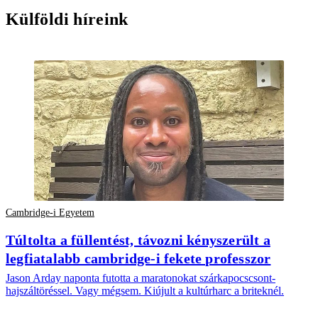
Külföldi híreink
Cambridge-i Egyetem
Túltolta a füllentést, távozni kényszerült a
legfiatalabb cambridge-i fekete professzor
Jason Arday naponta futotta a maratonokat szárkapocscsont-
hajszáltöréssel. Vagy mégsem. Kiújult a kultúrharc a briteknél.