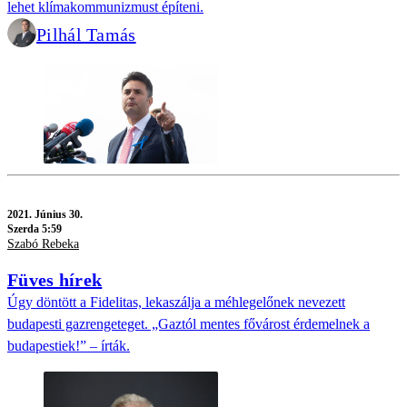
lehet klímakommunizmust építeni.
Pilhál Tamás
2021.
Június 30.
Szerda 5:59
Szabó Rebeka
Füves hírek
Úgy döntött a Fidelitas, lekaszálja a méhlegelőnek nevezett
budapesti gazrengeteget. „Gaztól mentes fővárost érdemelnek a
budapestiek!” – írták.