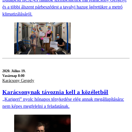
és a többi álszent párbeszédest a tavalyi hazug ígéretükre a metró
klimatizálásáról.
2020.
Július 19.
Vasárnap 8:00
Karácsony Gergely
Karácsonynak távoznia kell a közéletből
„Karigeri” nyolc hónapos ténykedése elég annak megállapítására:
nem képes megfelelni a feladatának.