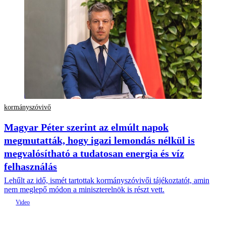
kormányszóvivő
Magyar Péter szerint az elmúlt napok
megmutatták, hogy igazi lemondás nélkül is
megvalósítható a tudatosan energia és víz
felhasználás
Lehűlt az idő, ismét tartottak kormányszóvivői tájékoztatót, amin
nem meglepő módon a miniszterelnök is részt vett.