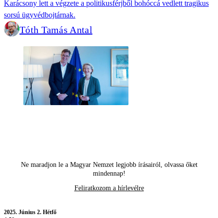
Karácsony lett a végzete a politikusférjből bohóccá vedlett tragikus
sorsú ügyvédbojtárnak.
Tóth Tamás Antal
Ne maradjon le a Magyar Nemzet legjobb írásairól, olvassa őket
mindennap!
Feliratkozom a hírlevélre
2025.
Június 2. Hétfő