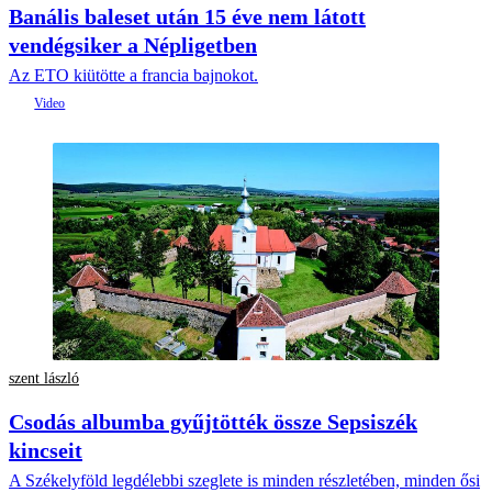
Banális baleset után 15 éve nem látott
vendégsiker a Népligetben
Az ETO kiütötte a francia bajnokot.
szent lászló
Csodás albumba gyűjtötték össze Sepsiszék
kincseit
A Székelyföld legdélebbi szeglete is minden részletében, minden ősi