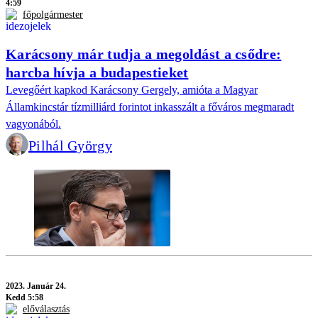
4:59
főpolgármester
Karácsony már tudja a megoldást a csődre:
harcba hívja a budapestieket
Levegőért kapkod Karácsony Gergely, amióta a Magyar
Államkincstár tízmilliárd forintot inkasszált a főváros megmaradt
vagyonából.
Pilhál György
2023.
Január 24.
Kedd 5:58
előválasztás