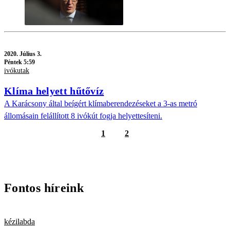
2020.
Július 3.
Péntek 5:59
ivókutak
Klíma helyett hűtővíz
A Karácsony által beígért klímaberendezéseket a 3-as metró
állomásain felállított 8 ivókút fogja helyettesíteni.
1
2
Fontos híreink
kézilabda