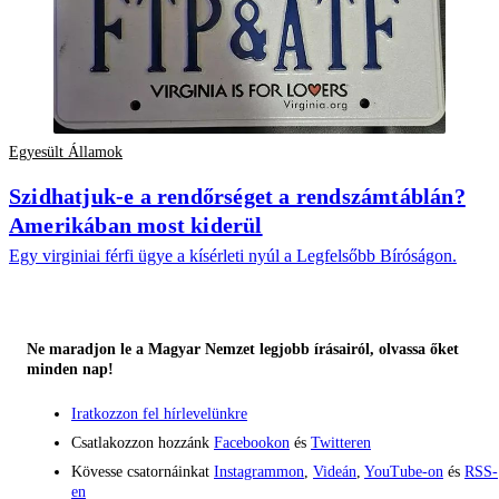
Egyesült Államok
Szidhatjuk-e a rendőrséget a rendszámtáblán?
Amerikában most kiderül
Egy virginiai férfi ügye a kísérleti nyúl a Legfelsőbb Bíróságon.
Ne maradjon le a Magyar Nemzet legjobb írásairól, olvassa őket
minden nap!
Iratkozzon fel hírlevelünkre
Csatlakozzon hozzánk
Facebookon
és
Twitteren
Kövesse csatornáinkat
Instagrammon
,
Videán
,
YouTube-on
és
RSS-
en