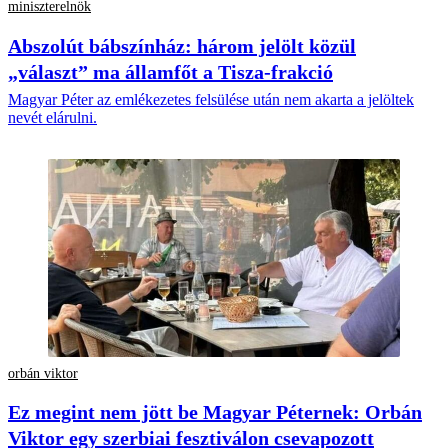
miniszterelnök
Abszolút bábszínház: három jelölt közül
„választ” ma államfőt a Tisza-frakció
Magyar Péter az emlékezetes felsülése után nem akarta a jelöltek
nevét elárulni.
orbán viktor
Ez megint nem jött be Magyar Péternek: Orbán
Viktor egy szerbiai fesztiválon csevapozott