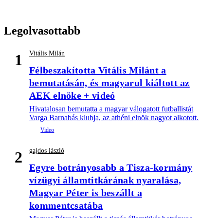
Legolvasottabb
Vitális Milán
1
Félbeszakította Vitális Milánt a
bemutatásán, és magyarul kiáltott az
AEK elnöke + videó
Hivatalosan bemutatta a magyar válogatott futballistát
Varga Barnabás klubja, az athéni elnök nagyot alkotott.
gajdos lászló
2
Egyre botrányosabb a Tisza-kormány
vízügyi államtitkárának nyaralása,
Magyar Péter is beszállt a
kommentcsatába