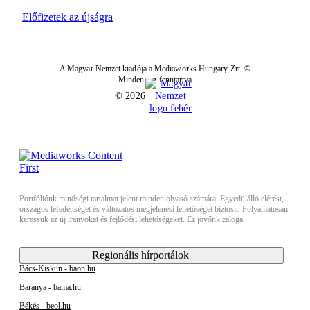
Előfizetek az újságra
A Magyar Nemzet kiadója a Mediaworks Hungary Zrt. ©
Minden jog fenntartva
© 2026
Portfóliónk minőségi tartalmat jelent minden olvasó számára. Egyedülálló elérést,
országos lefedettséget és változatos megjelenési lehetőséget biztosít. Folyamatosan
keressük az új irányokat és fejlődési lehetőségeket. Ez jövőnk záloga.
Regionális hírportálok
Bács-Kiskun - baon.hu
Baranya - bama.hu
Békés - beol.hu