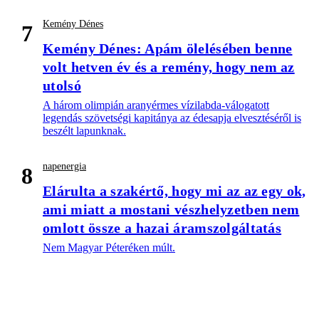
Kemény Dénes
7
Kemény Dénes: Apám ölelésében benne
volt hetven év és a remény, hogy nem az
utolsó
A három olimpián aranyérmes vízilabda-válogatott
legendás szövetségi kapitánya az édesapja elvesztéséről is
beszélt lapunknak.
napenergia
8
Elárulta a szakértő, hogy mi az az egy ok,
ami miatt a mostani vészhelyzetben nem
omlott össze a hazai áramszolgáltatás
Nem Magyar Péteréken múlt.