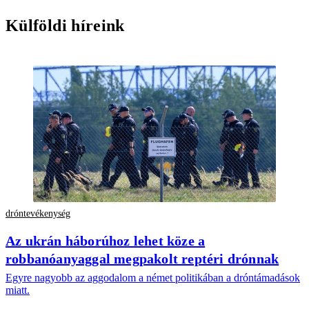
Külföldi híreink
dróntevékenység
Az ukrán háborúhoz lehet köze a
robbanóanyaggal megpakolt reptéri drónnak
Egyre nagyobb az aggodalom a német politikában a dróntámadások
miatt.