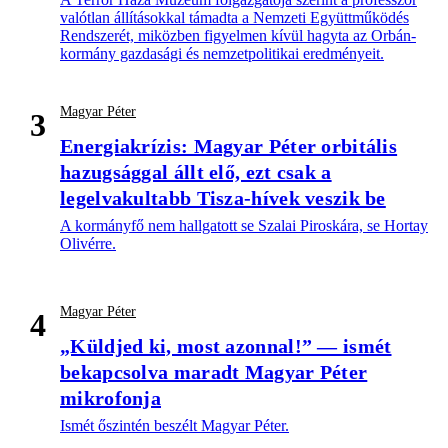
valótlan állításokkal támadta a Nemzeti Együttműködés
Rendszerét, miközben figyelmen kívül hagyta az Orbán-
kormány gazdasági és nemzetpolitikai eredményeit.
Magyar Péter
3
Energiakrízis: Magyar Péter orbitális
hazugsággal állt elő, ezt csak a
legelvakultabb Tisza-hívek veszik be
A kormányfő nem hallgatott se Szalai Piroskára, se Hortay
Olivérre.
Magyar Péter
4
„Küldjed ki, most azonnal!” — ismét
bekapcsolva maradt Magyar Péter
mikrofonja
Ismét őszintén beszélt Magyar Péter.