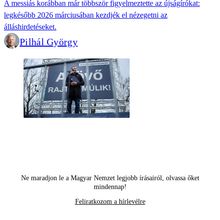
A messiás korábban már többször figyelmeztette az újságírókat:
legkésőbb 2026 márciusában kezdjék el nézegetni az
álláshirdetéseket.
Pilhál György
Ne maradjon le a Magyar Nemzet legjobb írásairól, olvassa őket
mindennap!
Feliratkozom a hírlevélre