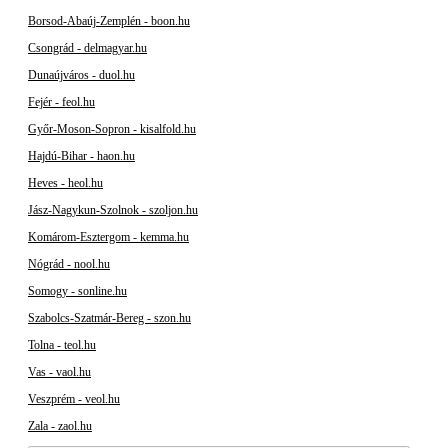
Borsod-Abaúj-Zemplén - boon.hu
Csongrád - delmagyar.hu
Dunaújváros - duol.hu
Fejér - feol.hu
Győr-Moson-Sopron - kisalfold.hu
Hajdú-Bihar - haon.hu
Heves - heol.hu
Jász-Nagykun-Szolnok - szoljon.hu
Komárom-Esztergom - kemma.hu
Nógrád - nool.hu
Somogy - sonline.hu
Szabolcs-Szatmár-Bereg - szon.hu
Tolna - teol.hu
Vas - vaol.hu
Veszprém - veol.hu
Zala - zaol.hu