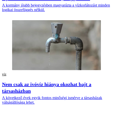
A kormány újabb bejegyzésben magyarázta a vízkorlátozást minden
logikai összefüggés nélkül.
víz
Nem csak az ivóvíz hiánya okozhat bajt a
társasházban
A következő évek egyik fontos minőségi ismérve a társasházak
válságállósága lehet.