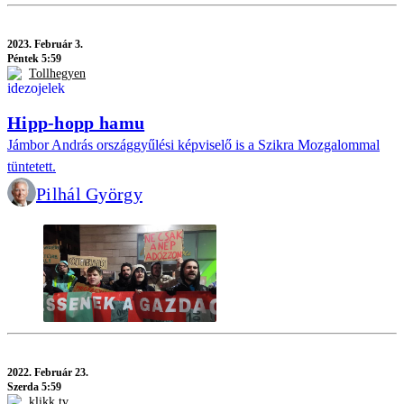
2023.
Február 3.
Péntek 5:59
Tollhegyen
Hipp-hopp hamu
Jámbor András országgyűlési képviselő is a Szikra Mozgalommal
tüntetett.
Pilhál György
2022.
Február 23.
Szerda 5:59
klikk tv