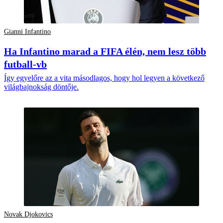
Gianni Infantino
Ha Infantino marad a FIFA élén, nem lesz több
futball-vb
Így egyelőre az a vita másodlagos, hogy hol legyen a következő
világbajnokság döntője.
Novak Djokovics