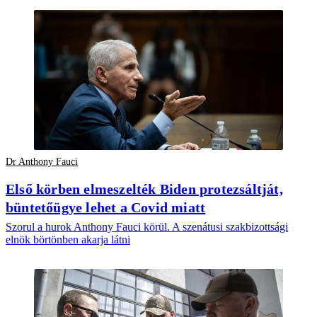
Dr Anthony Fauci
Első körben elmeszelték Biden protezsáltját,
büntetőügye lehet a Covid miatt
Szorul a hurok Anthony Fauci körül. A szenátusi szakbizottsági
elnök börtönben akarja látni