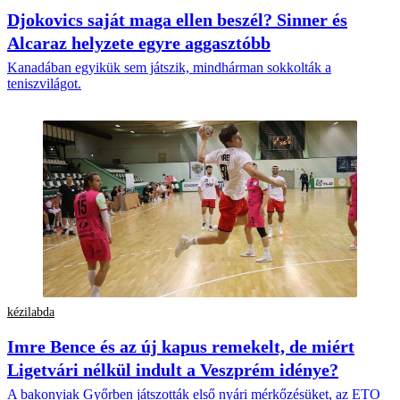
Djokovics saját maga ellen beszél? Sinner és
Alcaraz helyzete egyre aggasztóbb
Kanadában egyikük sem játszik, mindhárman sokkolták a
teniszvilágot.
kézilabda
Imre Bence és az új kapus remekelt, de miért
Ligetvári nélkül indult a Veszprém idénye?
A bakonyiak Győrben játszották első nyári mérkőzésüket, az ETO