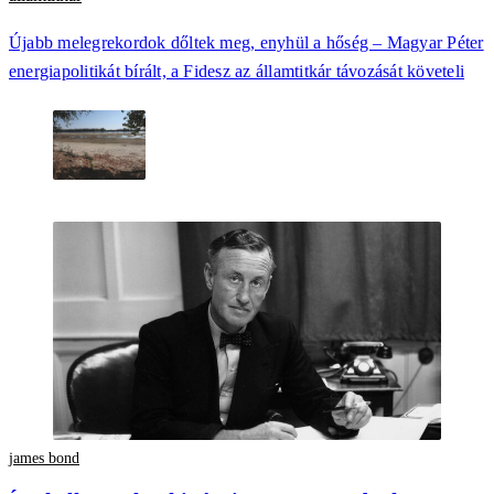
Újabb melegrekordok dőltek meg, enyhül a hőség – Magyar Péter
energiapolitikát bírált, a Fidesz az államtitkár távozását követeli
james bond