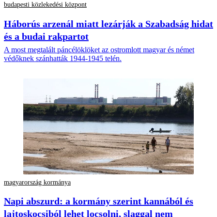
budapesti közlekedési központ
Háborús arzenál miatt lezárják a Szabadság hidat
és a budai rakpartot
A most megtalált páncélöklöket az ostromlott magyar és német
védőknek szánhatták 1944-1945 telén.
magyarország kormánya
Napi abszurd: a kormány szerint kannából és
lajtoskocsiból lehet locsolni, slaggal nem