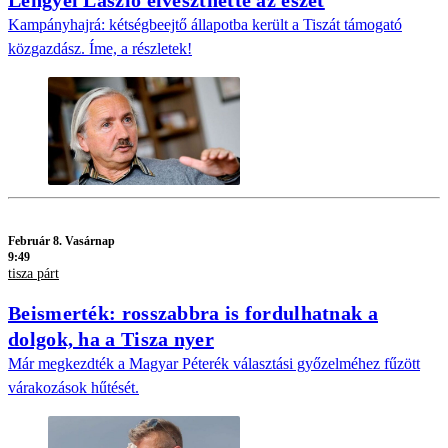
Lengyel László elveszthette az eszét
Kampányhajrá: kétségbeejtő állapotba került a Tiszát támogató
közgazdász. Íme, a részletek!
Február 8. Vasárnap
9:49
tisza párt
Beismerték: rosszabbra is fordulhatnak a
dolgok, ha a Tisza nyer
Már megkezdték a Magyar Péterék választási győzelméhez fűzött
várakozások hűtését.