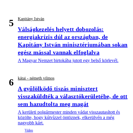
Kapitány István
5
Válságkezelés helyett dobozolás:
energiakrízis dúl az országban, de
Kapitány István minisztériumában sokan
egész mással vannak elfoglalva
A Magyar Nemzet birtokába jutott egy belső körlevél.
kátai - németh vilmos
6
A gyűlölködő tiszás minisztert
visszaküldték a választókerületébe, de ott
sem hazudtolta meg magát
A kerületi polgármester minden vádat visszautasított és
közölte, hogy kútvízzel öntöznek, elkerülvén a még
nagyobb kárt.