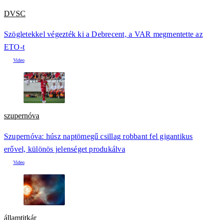
DVSC
Szögletekkel végezték ki a Debrecent, a VAR megmentette az
ETO-t
szupernóva
Szupernóva: húsz naptömegű csillag robbant fel gigantikus
erővel, különös jelenséget produkálva
államtitkár