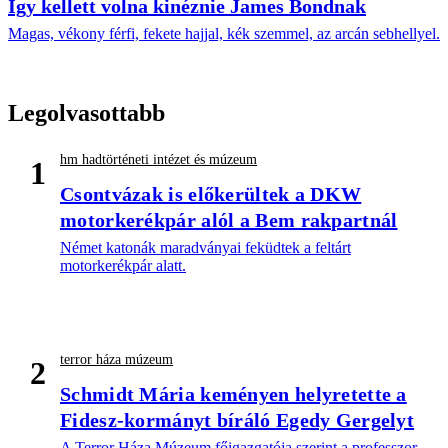
Így kellett volna kinéznie James Bondnak
Magas, vékony férfi, fekete hajjal, kék szemmel, az arcán sebhellyel.
Legolvasottabb
hm hadtörténeti intézet és múzeum
1
Csontvázak is előkerültek a DKW
motorkerékpár alól a Bem rakpartnál
Német katonák maradványai feküdtek a feltárt
motorkerékpár alatt.
terror háza múzeum
2
Schmidt Mária keményen helyretette a
Fidesz-kormányt bíráló Egedy Gergelyt
A Terror Háza Múzeum főigazgatója szerint a professzor