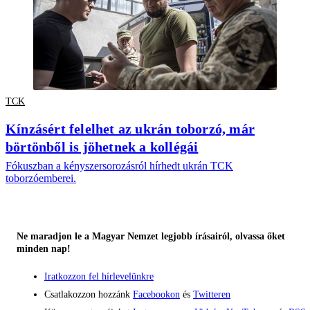
TCK
Kínzásért felelhet az ukrán toborzó, már
börtönből is jöhetnek a kollégái
Fókuszban a kényszersorozásról hírhedt ukrán TCK
toborzóemberei.
Ne maradjon le a Magyar Nemzet legjobb írásairól, olvassa őket
minden nap!
Iratkozzon fel hírlevelünkre
Csatlakozzon hozzánk
Facebookon
és
Twitteren