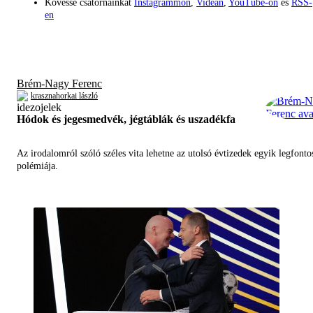
Kövesse csatornáinkat
Instagrammon
,
Videán
,
YouTube-on
és
RSS-
en
Brém-Nagy Ferenc
krasznahorkai lászló
Hódok és jegesmedvék, jégtáblák és uszadékfa
Az irodalomról szóló széles vita lehetne az utolsó évtizedek egyik legfont
polémiája.