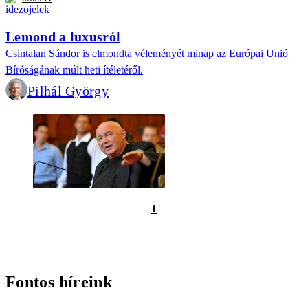
Lemond a luxusról
Csintalan Sándor is elmondta véleményét minap az Európai Unió
Bíróságának múlt heti ítéletéről.
Pilhál György
1
Fontos híreink