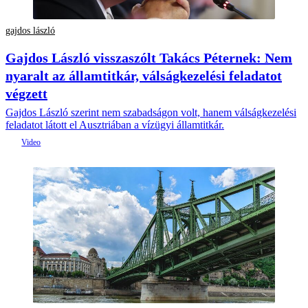
gajdos lászló
Gajdos László visszaszólt Takács Péternek: Nem
nyaralt az államtitkár, válságkezelési feladatot
végzett
Gajdos László szerint nem szabadságon volt, hanem válságkezelési
feladatot látott el Ausztriában a vízügyi államtitkár.