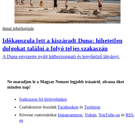
dunai teherhajózás
Időkapszula lett a kiszáradt Duna: hihetetlen
dolgokat találni a folyó teljes szakaszán
A Duna egyszerre nyújt hátborzongató és lenyűgöző látványt.
Ne maradjon le a Magyar Nemzet legjobb írásairól, olvassa őket
minden nap!
Iratkozzon fel hírlevelünkre
Csatlakozzon hozzánk
Facebookon
és
Twitteren
Kövesse csatornáinkat
Instagrammon
,
Videán
,
YouTube-on
és
RSS-
en