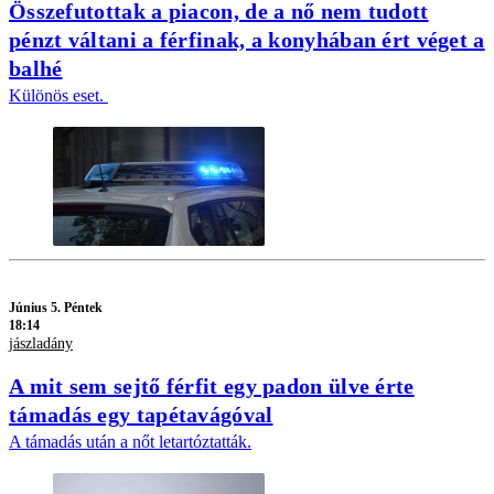
Összefutottak a piacon, de a nő nem tudott
pénzt váltani a férfinak, a konyhában ért véget a
balhé
Különös eset.
Június 5. Péntek
18:14
jászladány
A mit sem sejtő férfit egy padon ülve érte
támadás egy tapétavágóval
A támadás után a nőt letartóztatták.