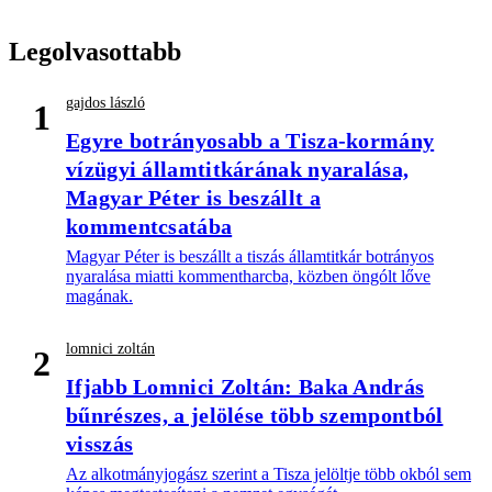
Legolvasottabb
gajdos lászló
1
Egyre botrányosabb a Tisza-kormány
vízügyi államtitkárának nyaralása,
Magyar Péter is beszállt a
kommentcsatába
Magyar Péter is beszállt a tiszás államtitkár botrányos
nyaralása miatti kommentharcba, közben öngólt lőve
magának.
lomnici zoltán
2
Ifjabb Lomnici Zoltán: Baka András
bűnrészes, a jelölése több szempontból
visszás
Az alkotmányjogász szerint a Tisza jelöltje több okból sem