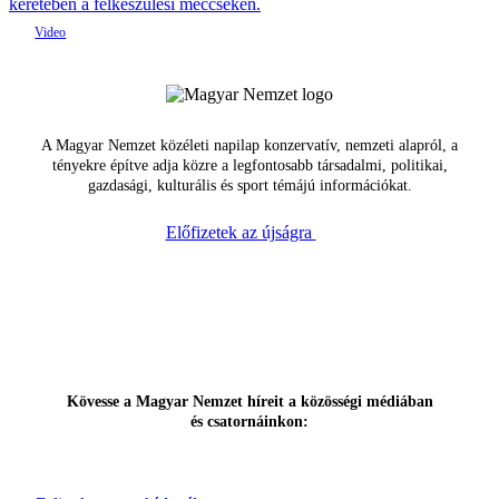
keretében a felkészülési meccseken.
A Magyar Nemzet közéleti napilap konzervatív, nemzeti alapról, a
tényekre építve adja közre a legfontosabb társadalmi, politikai,
gazdasági, kulturális és sport témájú információkat.
Előfizetek az újságra
Kövesse a Magyar Nemzet híreit a közösségi médiában
és csatornáinkon: