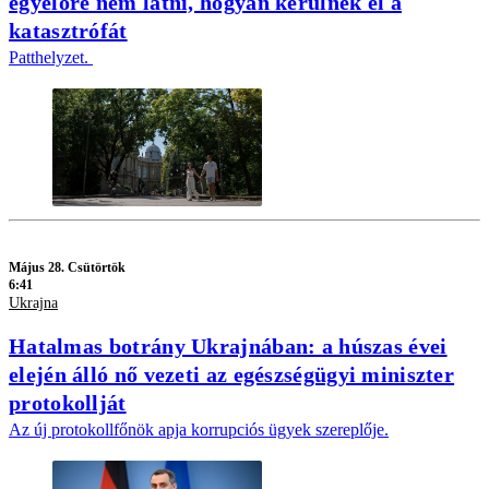
egyelőre nem látni, hogyan kerülnék el a
katasztrófát
Patthelyzet.
Május 28. Csütörtök
6:41
Ukrajna
Hatalmas botrány Ukrajnában: a húszas évei
elején álló nő vezeti az egészségügyi miniszter
protokollját
Az új protokollfőnök apja korrupciós ügyek szereplője.