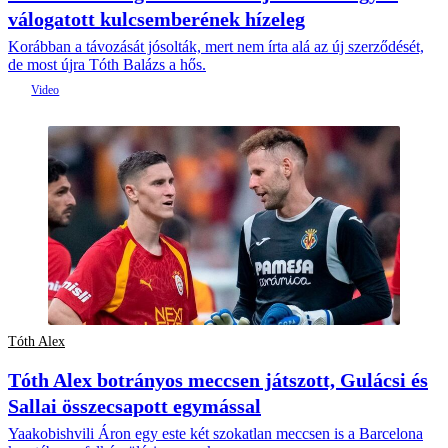
válogatott kulcsemberének hízeleg
Korábban a távozását jósolták, mert nem írta alá az új szerződését,
de most újra Tóth Balázs a hős.
Tóth Alex
Tóth Alex botrányos meccsen játszott, Gulácsi és
Sallai összecsapott egymással
Yaakobishvili Áron egy este két szokatlan meccsen is a Barcelona