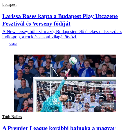
budapest
Larissa Roses kapta a Budapest Play Utcazene
Fesztivál és Verseny fődíját
A New Jersey-ből származó, Budapesten élő énekes-dalszerző az
indie-pop, a rock és a soul világát ötvözi.
Tóth Balázs
A Premier League korábbi bajnoka a magyar