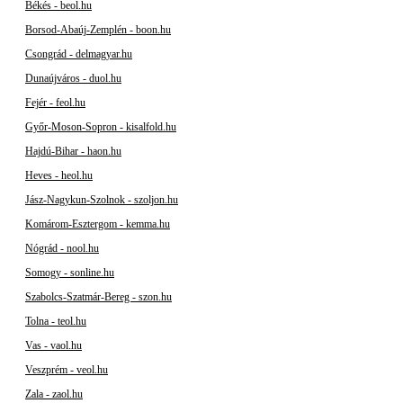
Békés - beol.hu
Borsod-Abaúj-Zemplén - boon.hu
Csongrád - delmagyar.hu
Dunaújváros - duol.hu
Fejér - feol.hu
Győr-Moson-Sopron - kisalfold.hu
Hajdú-Bihar - haon.hu
Heves - heol.hu
Jász-Nagykun-Szolnok - szoljon.hu
Komárom-Esztergom - kemma.hu
Nógrád - nool.hu
Somogy - sonline.hu
Szabolcs-Szatmár-Bereg - szon.hu
Tolna - teol.hu
Vas - vaol.hu
Veszprém - veol.hu
Zala - zaol.hu