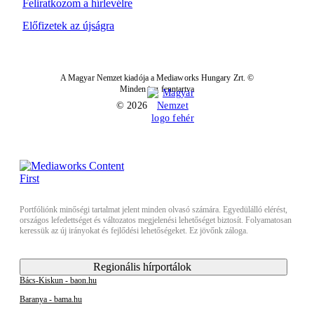
Feliratkozom a hírlevélre
Előfizetek az újságra
A Magyar Nemzet kiadója a Mediaworks Hungary Zrt. ©
Minden jog fenntartva
© 2026
Portfóliónk minőségi tartalmat jelent minden olvasó számára. Egyedülálló elérést,
országos lefedettséget és változatos megjelenési lehetőséget biztosít. Folyamatosan
keressük az új irányokat és fejlődési lehetőségeket. Ez jövőnk záloga.
Regionális hírportálok
Bács-Kiskun - baon.hu
Baranya - bama.hu