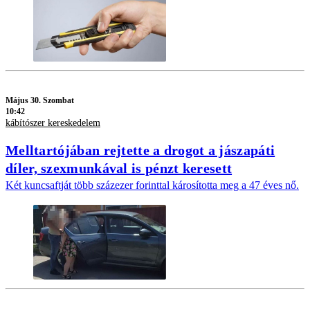
Május 30. Szombat
10:42
kábítószer kereskedelem
Melltartójában rejtette a drogot a jászapáti
díler, szexmunkával is pénzt keresett
Két kuncsaftját több százezer forinttal károsította meg a 47 éves nő.