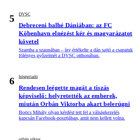
DVSC
5
Debreceni balhé Dániában: az FC
Köbenhavn elnézést kér és magyarázatot
követel
Szamba a szaunában – így értékelte a dán sajtó a csapatuk
fölényes győzelmét a DVSC otthonában.
hőségriadó
6
Rendesen leégette magát a tiszás
képviselő: helyretették az emberek,
miután Orbán Viktorba akart belerúgni
Borics Mihály olyan kérdést tett fel a válságkezelés
kapcsán Facebook-posztjában, amit nem kellett volna.
orbán viktor