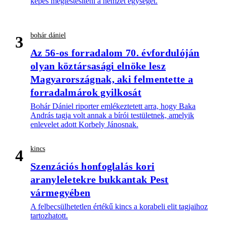
képes megtestesíteni a nemzet egységét.
bohár dániel
3
Az 56-os forradalom 70. évfordulóján
olyan köztársasági elnöke lesz
Magyarországnak, aki felmentette a
forradalmárok gyilkosát
Bohár Dániel riporter emlékeztetett arra, hogy Baka
András tagja volt annak a bírói testületnek, amelyik
enlevelet adott Korbely Jánosnak.
kincs
4
Szenzációs honfoglalás kori
aranyleletekre bukkantak Pest
vármegyében
A felbecsülhetetlen értékű kincs a korabeli elit tagjaihoz
tartozhatott.