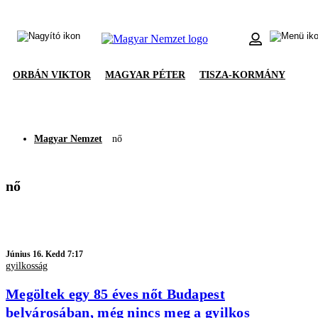
ORBÁN VIKTOR
MAGYAR PÉTER
TISZA-KORMÁNY
Magyar Nemzet
nő
nő
Június 16. Kedd 7:17
gyilkosság
Megöltek egy 85 éves nőt Budapest
belvárosában, még nincs meg a gyilkos