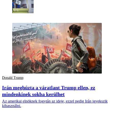
Donald Trump
Irán meghúzta a váratlant Trump ellen, ez
mindenkinek sokba kerülhet
Az amerikai elnöknek fogytán az ideje, ezzel pedig Irán igyekszik
kihasználni.