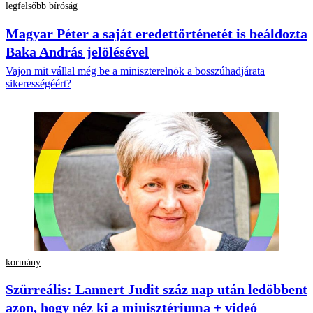
legfelsőbb bíróság
Magyar Péter a saját eredettörténetét is beáldozta
Baka András jelölésével
Vajon mit vállal még be a miniszterelnök a bosszúhadjárata
sikerességéért?
kormány
Szürreális: Lannert Judit száz nap után ledöbbent
azon, hogy néz ki a minisztériuma + videó