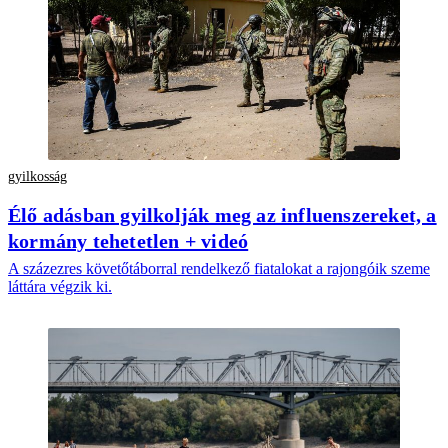
gyilkosság
Élő adásban gyilkolják meg az influenszereket, a
kormány tehetetlen + videó
A százezres követőtáborral rendelkező fiatalokat a rajongóik szeme
láttára végzik ki.