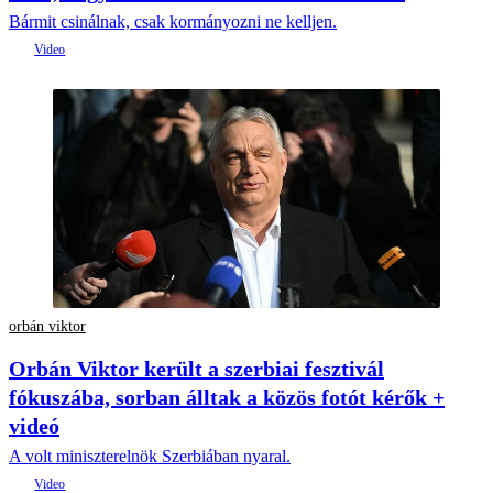
Bármit csinálnak, csak kormányozni ne kelljen.
orbán viktor
Orbán Viktor került a szerbiai fesztivál
fókuszába, sorban álltak a közös fotót kérők +
videó
A volt miniszterelnök Szerbiában nyaral.