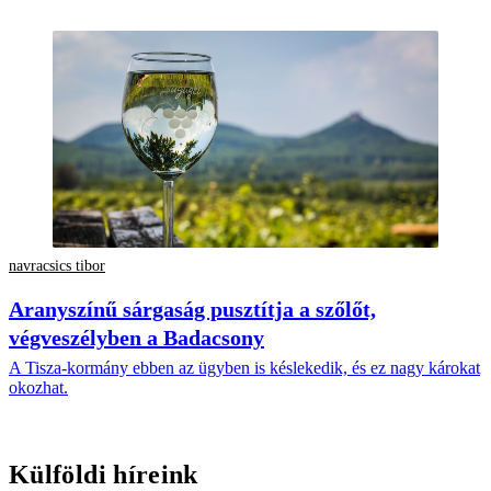
navracsics tibor
Aranyszínű sárgaság pusztítja a szőlőt,
végveszélyben a Badacsony
A Tisza-kormány ebben az ügyben is késlekedik, és ez nagy károkat
okozhat.
Külföldi híreink