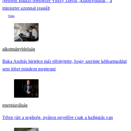
Németh Balázs leleplezte Vitézy Dávid „különvonatát”, a
miniszter azonnal reagált
alkotmánybíróság
Baka András hirtelen már elfelejtette, hogy szerinte kétharmaddal
sem lehet mindent megtenni
energiaválság
Télen járt a segítség, nyáron egyelőre csak a hallgatás van