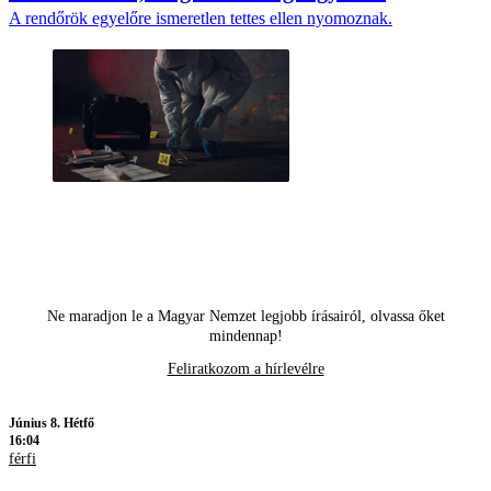
A rendőrök egyelőre ismeretlen tettes ellen nyomoznak.
Ne maradjon le a Magyar Nemzet legjobb írásairól, olvassa őket
mindennap!
Feliratkozom a hírlevélre
Június 8. Hétfő
16:04
férfi