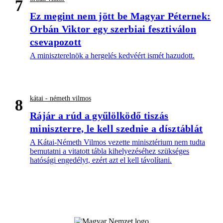
7
Ez megint nem jött be Magyar Péternek:
Orbán Viktor egy szerbiai fesztiválon
csevapozott
A miniszterelnök a hergelés kedvéért ismét hazudott.
kátai - németh vilmos
8
Rájár a rúd a gyűlölködő tiszás
miniszterre, le kell szednie a dísztáblát
A Kátai-Németh Vilmos vezette minisztérium nem tudta
bemutatni a vitatott tábla kihelyezéséhez szükséges
hatósági engedélyt, ezért azt el kell távolítani.