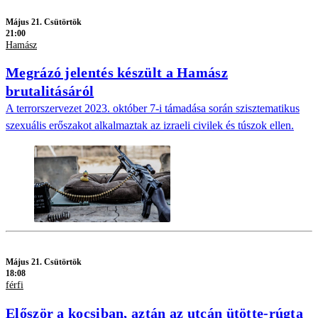
Május 21. Csütörtök
21:00
Hamász
Megrázó jelentés készült a Hamász
brutalitásáról
A terrorszervezet 2023. október 7-i támadása során szisztematikus
szexuális erőszakot alkalmaztak az izraeli civilek és túszok ellen.
Május 21. Csütörtök
18:08
férfi
Először a kocsiban, aztán az utcán ütötte-rúgta