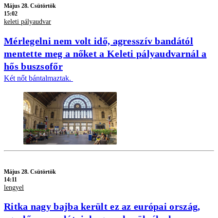
Május 28. Csütörtök
15:02
keleti pályaudvar
Mérlegelni nem volt idő, agresszív bandától
mentette meg a nőket a Keleti pályaudvarnál a
hős buszsofőr
Két nőt bántalmaztak.
Május 28. Csütörtök
14:11
lengyel
Ritka nagy bajba került ez az európai ország,