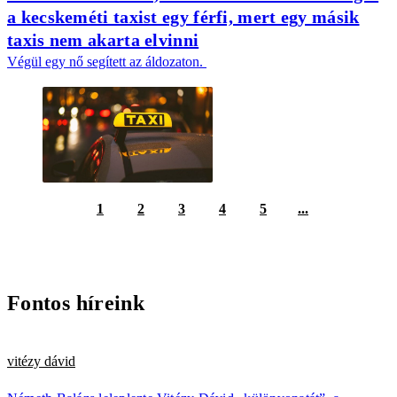
a kecskeméti taxist egy férfi, mert egy másik
taxis nem akarta elvinni
Végül egy nő segített az áldozaton.
1
2
3
4
5
...
Fontos híreink
vitézy dávid