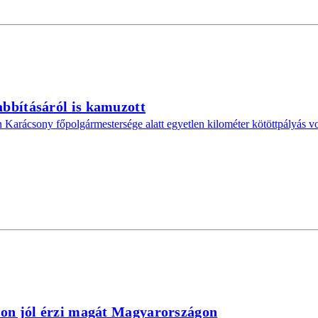
bbításáról is kamuzott
n Karácsony főpolgármestersége alatt egyetlen kilométer kötöttpályás vo
yon jól érzi magát Magyarországon