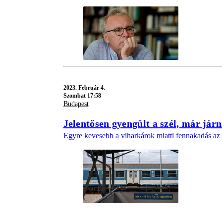
2023.
Február 4.
Szombat 17:58
Budapest
Jelentősen gyengült a szél, már jár
Egyre kevesebb a viharkárok miatti fennakadás az o