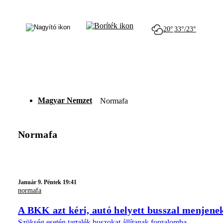
20°
33°/23°
Magyar Nemzet
Normafa
Normafa
Január 9. Péntek 19:41
normafa
A BKK azt kéri, autó helyett busszal menjen
Szükség esetén tartalék buszokat állítanak forgalomba.