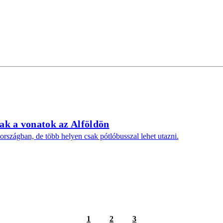
nak a vonatok az Alföldön
rszágban, de több helyen csak pótlóbusszal lehet utazni.
1
2
3