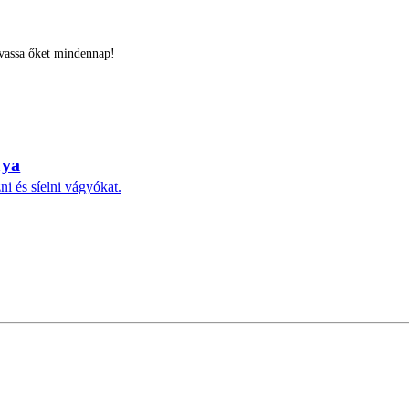
lvassa őket mindennap!
lya
ni és síelni vágyókat.