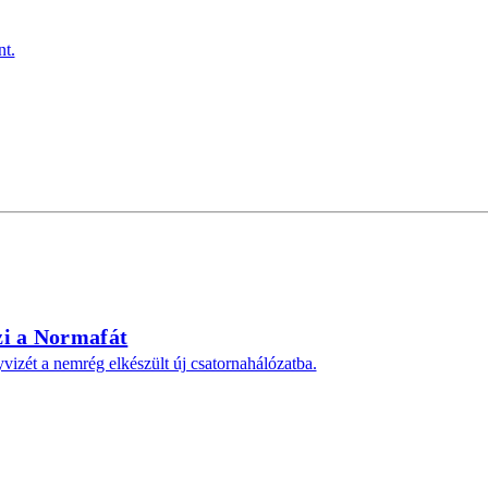
nt.
zi a Normafát
yvizét a nemrég elkészült új csatornahálózatba.