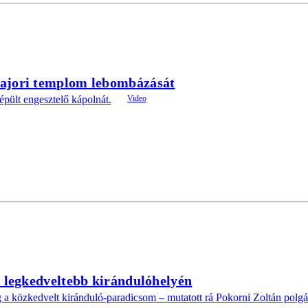
majori templom lebombázását
épült engesztelő kápolnát.
k legkedveltebb kirándulóhelyén
 közkedvelt kiránduló-paradicsom – mutatott rá Pokorni Zoltán polgá