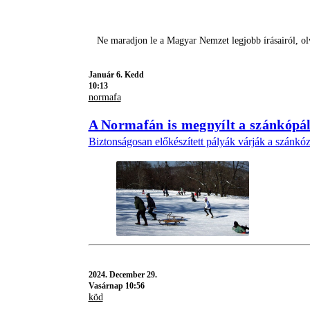
Ne maradjon le a Magyar Nemzet legjobb írásairól, o
Január 6. Kedd
10:13
normafa
A Normafán is megnyílt a szánkópá
Biztonságosan előkészített pályák várják a szánkóz
2024.
December 29.
Vasárnap 10:56
köd