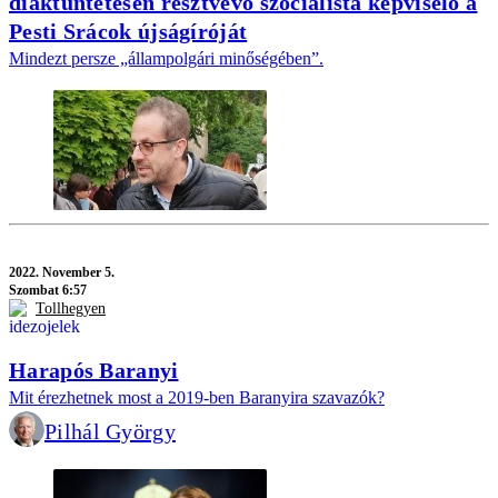
diáktüntetésen résztvevő szocialista képviselő a
Pesti Srácok újságíróját
Mindezt persze „állampolgári minőségében”.
2022.
November 5.
Szombat 6:57
Tollhegyen
Harapós Baranyi
Mit érezhetnek most a 2019-ben Baranyira szavazók?
Pilhál György