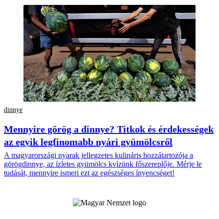
dinnye
Mennyire görög a dinnye? Titkok és érdekességek
az egyik legfinomabb nyári gyümölcsről
A magyarországi nyarak jellegzetes kulináris hozzátartozója a
görögdinnye, az ízletes gyümölcs kvízünk főszereplője. Mérje le
tudását, mennyire ismeri ezt az egészséges ínyencséget!