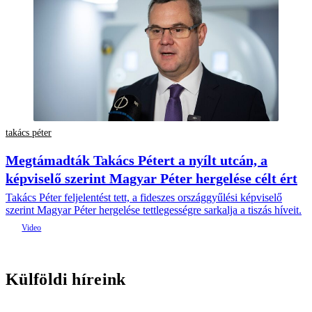
takács péter
Megtámadták Takács Pétert a nyílt utcán, a
képviselő szerint Magyar Péter hergelése célt ért
Takács Péter feljelentést tett, a fideszes országgyűlési képviselő
szerint Magyar Péter hergelése tettlegességre sarkalja a tiszás híveit.
Külföldi híreink