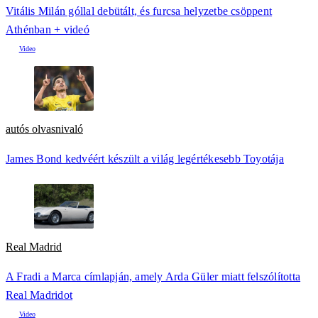
Vitális Milán góllal debütált, és furcsa helyzetbe csöppent
Athénban + videó
autós olvasnivaló
James Bond kedvéért készült a világ legértékesebb Toyotája
Real Madrid
A Fradi a Marca címlapján, amely Arda Güler miatt felszólította
Real Madridot