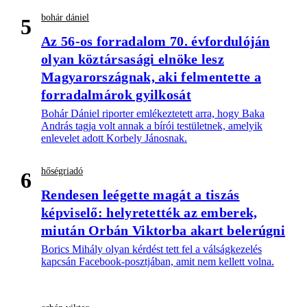
bohár dániel
5
Az 56-os forradalom 70. évfordulóján
olyan köztársasági elnöke lesz
Magyarországnak, aki felmentette a
forradalmárok gyilkosát
Bohár Dániel riporter emlékeztetett arra, hogy Baka
András tagja volt annak a bírói testületnek, amelyik
enlevelet adott Korbely Jánosnak.
hőségriadó
6
Rendesen leégette magát a tiszás
képviselő: helyretették az emberek,
miután Orbán Viktorba akart belerúgni
Borics Mihály olyan kérdést tett fel a válságkezelés
kapcsán Facebook-posztjában, amit nem kellett volna.