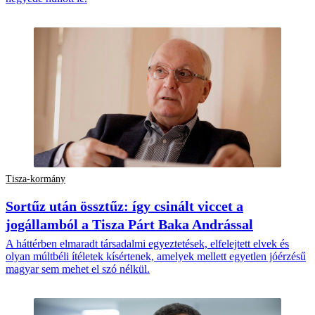
Tisza-kormány
Sortűz után össztűz: így csinált viccet a
jogállamból a Tisza Párt Baka Andrással
A háttérben elmaradt társadalmi egyeztetések, elfelejtett elvek és
olyan múltbéli ítéletek kísértenek, amelyek mellett egyetlen jóérzésű
magyar sem mehet el szó nélkül.