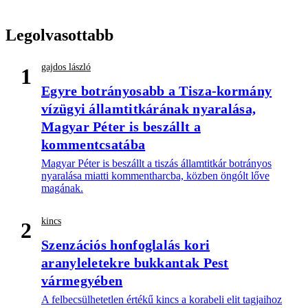
Legolvasottabb
gajdos lászló
1
Egyre botrányosabb a Tisza-kormány
vízügyi államtitkárának nyaralása,
Magyar Péter is beszállt a
kommentcsatába
Magyar Péter is beszállt a tiszás államtitkár botrányos
nyaralása miatti kommentharcba, közben öngólt lőve
magának.
kincs
2
Szenzációs honfoglalás kori
aranyleletekre bukkantak Pest
vármegyében
A felbecsülhetetlen értékű kincs a korabeli elit tagjaihoz