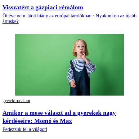
Visszatért a gázpiaci rémálom
Öt éve nem látott hiány az európai tárolókban · Nyakunkon az újabb
ártüske?
gyerekirodalom
Amikor a mese választ ad a gyerekek nagy
kérdéseire: Momó és Max
Fedezzük fel a világot!