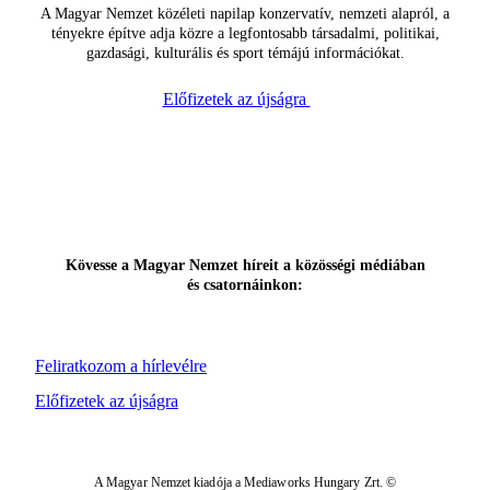
A Magyar Nemzet közéleti napilap konzervatív, nemzeti alapról, a
tényekre építve adja közre a legfontosabb társadalmi, politikai,
gazdasági, kulturális és sport témájú információkat.
Előfizetek az újságra
Kövesse a Magyar Nemzet híreit a közösségi médiában
és csatornáinkon:
Feliratkozom a hírlevélre
Előfizetek az újságra
A Magyar Nemzet kiadója a Mediaworks Hungary Zrt. ©