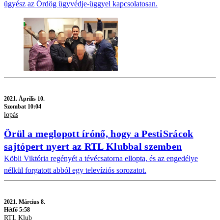
ügyész az Ördög ügyvédje-üggyel kapcsolatosan.
2021.
Április 10.
Szombat 10:04
lopás
Örül a meglopott írónő, hogy a PestiSrácok
sajtópert nyert az RTL Klubbal szemben
Köbli Viktória regényét a tévécsatorna ellopta, és az engedélye
nélkül forgatott abból egy televíziós sorozatot.
2021.
Március 8.
Hétfő 5:58
RTL Klub