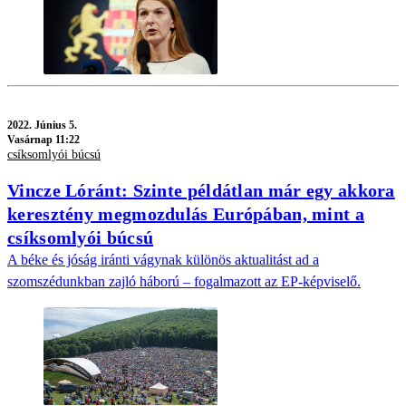
2022.
Június 5.
Vasárnap 11:22
csíksomlyói búcsú
Vincze Lóránt: Szinte példátlan már egy akkora
keresztény megmozdulás Európában, mint a
csíksomlyói búcsú
A béke és jóság iránti vágynak különös aktualitást ad a
szomszédunkban zajló háború – fogalmazott az EP-képviselő.