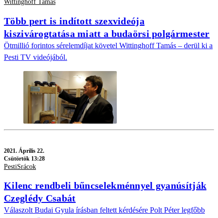
Wittinghoff Tamás
Több pert is indított szexvideója
kiszivárogtatása miatt a budaörsi polgármester
Ötmillió forintos sérelemdíjat követel Wittinghoff Tamás – derül ki a
Pesti TV videójából.
2021.
Április 22.
Csütörtök 13:28
PestiSrácok
Kilenc rendbeli bűncselekménnyel gyanúsítják
Czeglédy Csabát
Válaszolt Budai Gyula írásban feltett kérdésére Polt Péter legfőbb