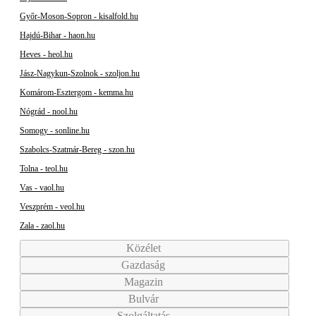
Győr-Moson-Sopron - kisalfold.hu
Hajdú-Bihar - haon.hu
Heves - heol.hu
Jász-Nagykun-Szolnok - szoljon.hu
Komárom-Esztergom - kemma.hu
Nógrád - nool.hu
Somogy - sonline.hu
Szabolcs-Szatmár-Bereg - szon.hu
Tolna - teol.hu
Vas - vaol.hu
Veszprém - veol.hu
Zala - zaol.hu
Közélet
Gazdaság
Magazin
Bulvár
Szolgáltatás