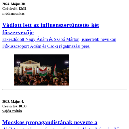
2024.
Május 30.
Csütörtök 12:31
médiamunkás
Vádlott lett az influenszertüntetés két
főszervezője
Elkezdődött Nagy Ádám és Szabó Márton, ismertebb nevükön
Fókuszcsoport Ádám és Csoki rágalmazási pere.
2023.
Május 4.
Csütörtök 10:33
vajda zoltán
Mocskos propagandistának nevezte a