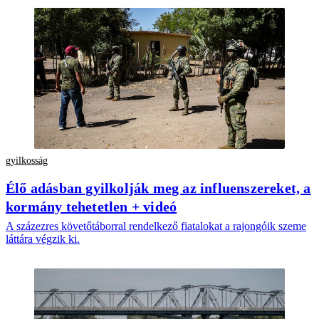
gyilkosság
Élő adásban gyilkolják meg az influenszereket, a
kormány tehetetlen + videó
A százezres követőtáborral rendelkező fiatalokat a rajongóik szeme
láttára végzik ki.