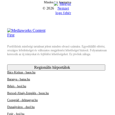
Minden jog fenntartva
© 2026
Portfóliónk minőségi tartalmat jelent minden olvasó számára. Egyedülálló elérést,
országos lefedettséget és változatos megjelenési lehetőséget biztosít. Folyamatosan
keressük az új irányokat és fejlődési lehetőségeket. Ez jövőnk záloga.
Regionális hírportálok
Bács-Kiskun - baon.hu
Baranya - bama.hu
Békés - beol.hu
Borsod-Abaúj-Zemplén - boon.hu
Csongrád - delmagyar.hu
Dunaújváros - duol.hu
Fejér - feol.hu