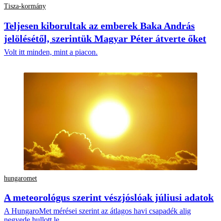
Tisza-kormány
Teljesen kiborultak az emberek Baka András
jelölésétől, szerintük Magyar Péter átverte őket
Volt itt minden, mint a piacon.
hungaromet
A meteorológus szerint vészjóslóak júliusi adatok
A HungaroMet mérései szerint az átlagos havi csapadék alig
negyede hullott le.