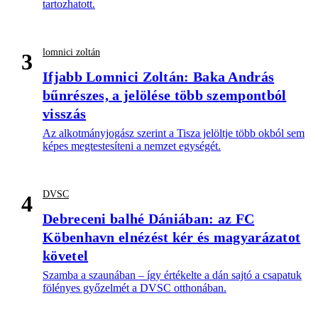
tartozhatott.
lomnici zoltán
3
Ifjabb Lomnici Zoltán: Baka András
bűnrészes, a jelölése több szempontból
visszás
Az alkotmányjogász szerint a Tisza jelöltje több okból sem
képes megtestesíteni a nemzet egységét.
DVSC
4
Debreceni balhé Dániában: az FC
Köbenhavn elnézést kér és magyarázatot
követel
Szamba a szaunában – így értékelte a dán sajtó a csapatuk
fölényes győzelmét a DVSC otthonában.