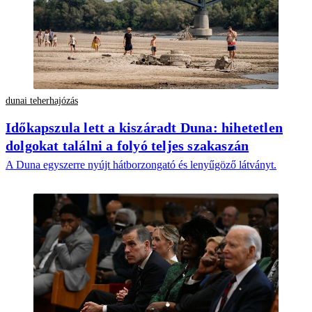
dunai teherhajózás
Időkapszula lett a kiszáradt Duna: hihetetlen
dolgokat találni a folyó teljes szakaszán
A Duna egyszerre nyújt hátborzongató és lenyűgöző látványt.