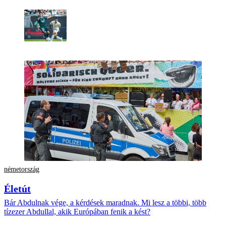
németország
Életút
Bár Abdulnak vége, a kérdések maradnak. Mi lesz a többi, több
tízezer Abdullal, akik Európában fenik a kést?