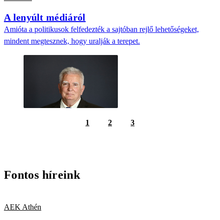
A lenyúlt médiáról
Amióta a politikusok felfedezték a sajtóban rejlő lehetőségeket,
mindent megtesznek, hogy uralják a terepet.
1
2
3
Fontos híreink
AEK Athén