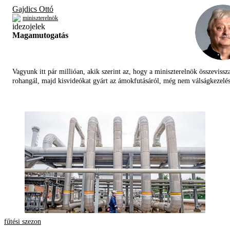
Gajdics Ottó
miniszterelnök
Magamutogatás
Vagyunk itt pár millióan, akik szerint az, hogy a miniszterelnök összevissz
rohangál, majd kisvideókat gyárt az ámokfutásáról, még nem válságkezelés
fűtési szezon