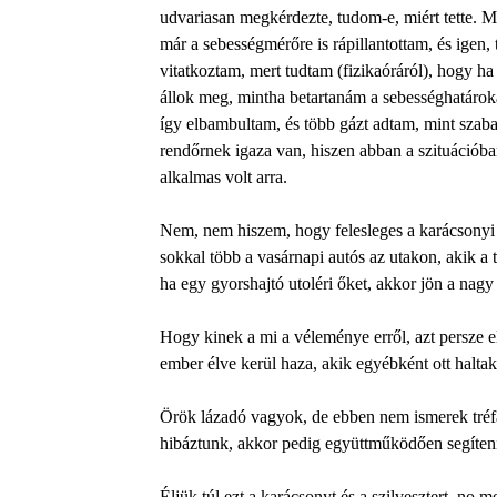
udvariasan megkérdezte, tudom-e, miért tette. 
már a sebességmérőre is rápillantottam, és igen,
vitatkoztam, mert tudtam (fizikaóráról), hogy 
állok meg, mintha betartanám a sebességhatárok
így elbambultam, és több gázt adtam, mint szaba
rendőrnek igaza van, hiszen abban a szituációba
alkalmas volt arra.
Nem, nem hiszem, hogy felesleges a karácsonyi 
sokkal több a vasárnapi autós az utakon, akik a
ha egy gyorshajtó utoléri őket, akkor jön a nagy 
Hogy kinek a mi a véleménye erről, azt persze e
ember élve kerül haza, akik egyébként ott halt
Örök lázadó vagyok, de ebben nem ismerek tréfá
hibáztunk, akkor pedig együttműködően segíten
Éljük túl ezt a karácsonyt és a szilvesztert, no me