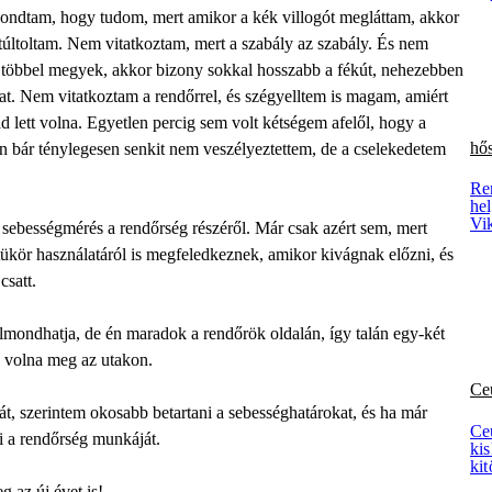
Mondtam, hogy tudom, mert amikor a kék villogót megláttam, akkor
 túltoltam. Nem vitatkoztam, mert a szabály az szabály. És nem
ha többel megyek, akkor bizony sokkal hosszabb a fékút, nehezebben
at. Nem vitatkoztam a rendőrrel, és szégyelltem is magam, amiért
d lett volna. Egyetlen percig sem volt kétségem afelől, hogy a
hő
n bár ténylegesen senkit nem veszélyeztettem, de a cselekedetem
Ren
he
Vik
sebességmérés a rendőrség részéről. Már csak azért sem, mert
 tükör használatáról is megfeledkeznek, amikor kivágnak előzni, és
csatt.
lmondhatja, de én maradok a rendőrök oldalán, így talán egy-két
ak volna meg az utakon.
Ce
t, szerintem okosabb betartani a sebességhatárokat, és ha már
Ce
i a rendőrség munkáját.
ki
kit
g az új évet is!