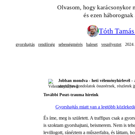
Olvasom, hogy karácsonykor m
és ezen háborognak 
Tóth Tamás
gyorshajtás
rendőrség
sebességmérés
baleset
veszélyeztet
2024.
Jobban mondva - heti véleményhírlevél -
a
személyes gondolatok összeérnek, részletek
i
További Poszt-trauma híreink
Gyorshajtás miatt van a legtöbb közlekedé
És íme, meg is született. A traffipax csak a gyo
is szoktam gyorshajtani, beismerem. Nem is teh
levillogott, ránéztem a műszerfalra, és láttam, 