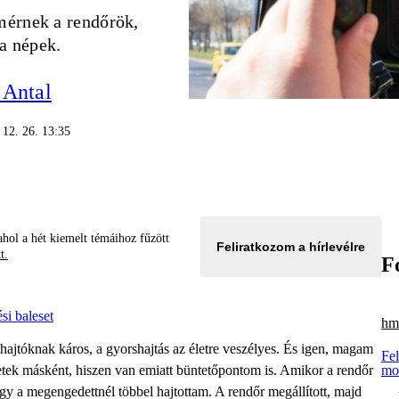
érnek a rendőrök,
a népek.
 Antal
 12. 26. 13:35
hol a hét kiemelt témáihoz fűzött
Feliratkozom a hírlevélre
tt.
F
si baleset
hm 
rshajtóknak káros, a gyorshajtás az életre veszélyes. És igen, magam
Fel
etek másként, hiszen van emiatt büntetőpontom is. Amikor a rendőr
mot
hogy a megengedettnél többel hajtottam. A rendőr megállított, majd