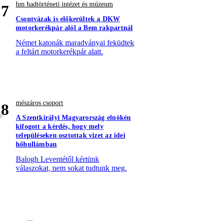
hm hadtörténeti intézet és múzeum
7
Csontvázak is előkerültek a DKW
motorkerékpár alól a Bem rakpartnál
Német katonák maradványai feküdtek
a feltárt motorkerékpár alatt.
mészáros csoport
8
A Szentkirályi Magyarország elnökén
kifogott a kérdés, hogy mely
településeken osztottak vizet az idei
hőhullámban
Balogh Leventétől kértünk
válaszokat, nem sokat tudtunk meg.