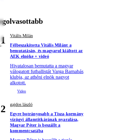
egolvasottabb
Vitális Milán
1
Félbeszakította Vitális Milánt a
bemutatásán, és magyarul kiáltott az
AEK elnöke + videó
Hivatalosan bemutatta a magyar
válogatott futballistát Varga Barnabás
klubja, az athéni elnök nagyot
alkotott.
gajdos lászló
2
Egyre botrányosabb a Tisza-kormány
vízügyi államtitkárának nyaralása,
Magyar Péter is beszállt a
kommentcsatába