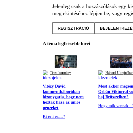
Jelenleg csak a hozzászólások egy ki
megtekintéséhez lépjen be, vagy regis
REGISZTRÁCIÓ
BEJELENTKEZÉ
A téma legfrissebb hírei
Tisza-kormány
Háború Ukrajnába
Vitézy Dávid
Most akkor mégse
kommentháborúban
Orbán Viktorral vo
bizonygatja, hogy nem
baj Brüsszelben?
hozták haza az uniós
Hogy mik vannak...
pénzeket
Ki érti ezt...?