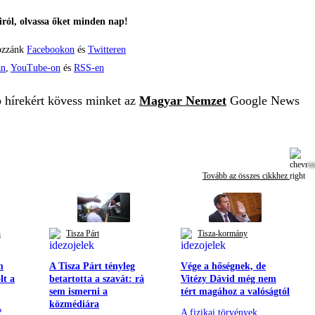
ról, olvassa őket minden nap!
ozzánk
Facebookon
és
Twitteren
án
,
YouTube-on
és
RSS-en
b hírekért kövess minket az
Magyar Nemzet
Google News
Tovább az összes cikkhez
n
Tisza Párt
Tisza-kormány
m
A Tisza Párt tényleg
Vége a hőségnek, de
lt a
betartotta a szavát: rá
Vitézy Dávid még nem
sem ismerni a
tért magához a valóságtól
közmédiára
?
A fizikai törvények,