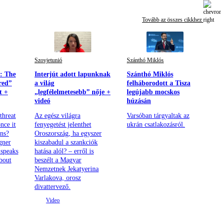
Tovább az összes cikkhez
Szovjetunió
Szánthó Miklós
w: The
Interjút adott lapunknak
Szánthó Miklós
red”
a világ
felháborodott a Tisza
t +
„legfélelmetesebb” nője +
legújabb mocskos
videó
húzásán
threat
Az egész világra
Varsóban tárgyaltak az
nce it
fenyegetést jelenthet
ukrán csatlakozásról.
ons?
Oroszország, ha egyszer
gner
kiszabadul a szankciók
 speaks
hatása alól? – erről is
bout
beszélt a Magyar
Nemzetnek Jekatyerina
Varlakova, orosz
divattervező.