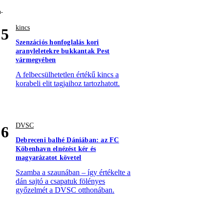
kincs
5
Szenzációs honfoglalás kori
aranyleletekre bukkantak Pest
vármegyében
A felbecsülhetetlen értékű kincs a
korabeli elit tagjaihoz tartozhatott.
DVSC
6
Debreceni balhé Dániában: az FC
Köbenhavn elnézést kér és
magyarázatot követel
Szamba a szaunában – így értékelte a
dán sajtó a csapatuk fölényes
győzelmét a DVSC otthonában.