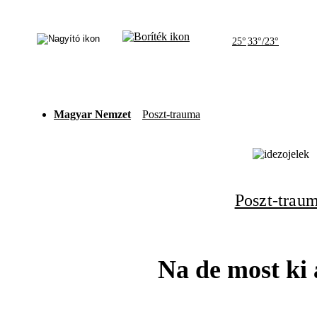
25°
33°/23°
Magyar Nemzet
Poszt-trauma
Poszt-trau
Na de most ki 