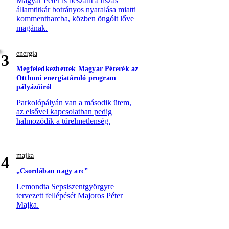
Magyar Péter is beszállt a tiszás
államtitkár botrányos nyaralása miatti
kommentharcba, közben öngólt lőve
magának.
energia
3
Megfeledkezhettek Magyar Péterék az
Otthoni energiatároló program
pályázóiról
Parkolópályán van a második ütem,
az elsővel kapcsolatban pedig
halmozódik a türelmetlenség.
majka
4
„Csordában nagy arc”
Lemondta Sepsiszentgyörgyre
tervezett fellépését Majoros Péter
Majka.