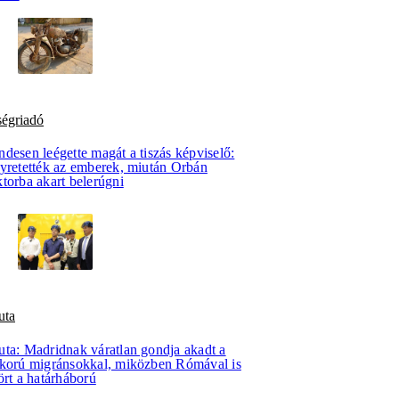
ségriadó
desen leégette magát a tiszás képviselő:
lyretették az emberek, miután Orbán
torba akart belerúgni
uta
uta: Madridnak váratlan gondja akadt a
skorú migránsokkal, miközben Rómával is
ört a határháború