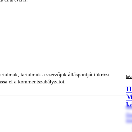
talmak, tartalmuk a szerzőjük álláspontját tükrözi.
kéz
assa el a
kommentszabályzatot
.
H
M
k
Éle
leg