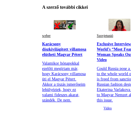
A szerző további cikkei
weber
Szovjetunió
Karácsony
Exclusive Intervie
díszkivilágított villamosa
World’s “Most Fea
elütheti Magyar Pétert
Woman Speaks Ou
Video
Valamikor hónapokkal
ezelőtt megírtam már,
Could Russia pose a 
hogy Karácsony villamosa
to the whole world o
üti el Magyar Pétert.
is freed from sancti
Akkor a tiszás ismerőseim
Russian fashion desi
lehülyéztek, hogy ez
Ekaterina Varlakova
valami fideszes akarat,
to Magyar Nemzet a
szándék. De nem.
this issue.