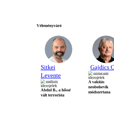
Véleményváró
Sitkei
Gajdics O
európai unió
Levente
rendőrség
A vakítás
neobolsevik
Abdul B., a hőssé
módszertana
vált terrorista