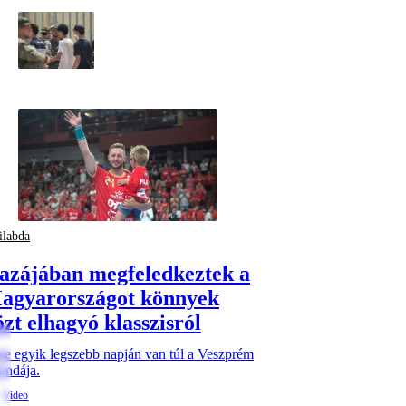
ilabda
azájában megfeledkeztek a
agyarországot könnyek
özt elhagyó klasszisról
te egyik legszebb napján van túl a Veszprém
endája.