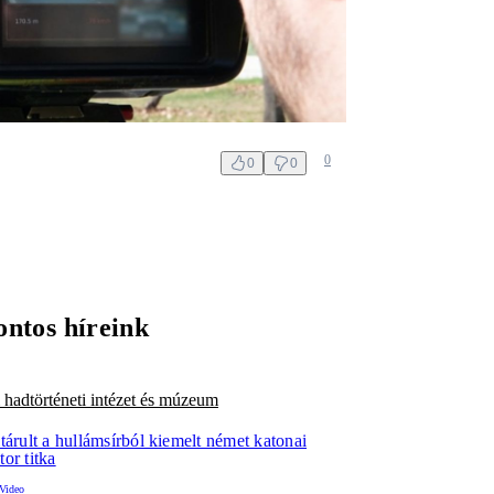
0
0
0
ontos híreink
hadtörténeti intézet és múzeum
tárult a hullámsírból kiemelt német katonai
or titka