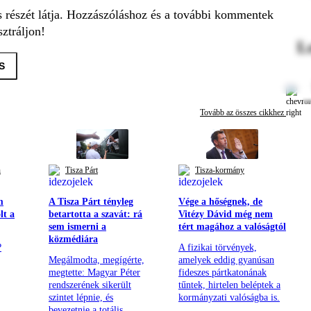
s részét látja. Hozzászóláshoz és a további kommentek
ztráljon!
L
S
Tovább az összes cikkhez
n
Tisza Párt
Tisza-kormány
m
A Tisza Párt tényleg
Vége a hőségnek, de
lt a
betartotta a szavát: rá
Vitézy Dávid még nem
sem ismerni a
tért magához a valóságtól
közmédiára
?
A fizikai törvények,
Megálmodta, megígérte,
amelyek eddig gyanúsan
megtette: Magyar Péter
fideszes pártkatonának
rendszerének sikerült
tűntek, hirtelen beléptek a
szintet lépnie, és
kormányzati valóságba is.
bevezetnie a totális