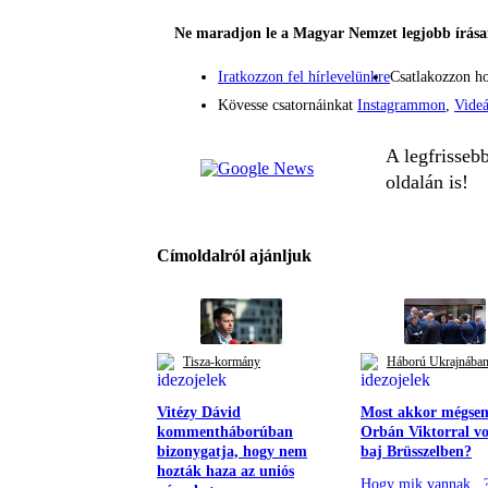
Ne maradjon le a Magyar Nemzet legjobb írásai
Iratkozzon fel hírlevelünkre
Csatlakozzon h
Kövesse csatornáinkat
Instagrammon
,
Vide
A legfrisseb
oldalán is!
Címoldalról ajánljuk
Tisza-kormány
Háború Ukrajnába
Vitézy Dávid
Most akkor mégse
kommentháborúban
Orbán Viktorral vo
bizonygatja, hogy nem
baj Brüsszelben?
hozták haza az uniós
Hogy mik vannak...