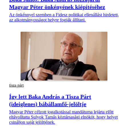
Magyar Péter önkényének kiépítéséhez
Az önkénnyel szemben a Fidesz politikai ellenállást hirdetett,
az alkotmányosságot helyre fogják állítani.
tisza párt
Így lett Baka András a Tisza Párt
(ideiglenes) bábállamfő-jelöltje
Magyar Péter célzott jogalkotással mandátuma lejárta előtt
eltávolítatta Sulyok Tamás köztársasági elnököt, hogy helyet
csináljon saját jelöltjének.