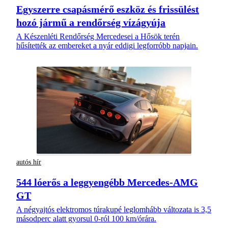
Egyszerre csapásmérő eszköz és frissülést
hozó jármű a rendőrség vízágyúja
A Készenléti Rendőrség Mercedesei a Hősök terén
hűsítették az embereket a nyár eddigi legforróbb napjain.
autós hír
544 lóerős a leggyengébb Mercedes-AMG
GT
A négyajtós elektromos túrakupé leglomhább változata is 3,5
másodperc alatt gyorsul 0-ról 100 km/órára.