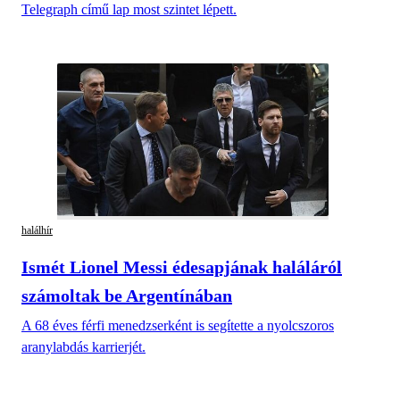
Telegraph című lap most szintet lépett.
halálhír
Ismét Lionel Messi édesapjának haláláról
számoltak be Argentínában
A 68 éves férfi menedzserként is segítette a nyolcszoros
aranylabdás karrierjét.