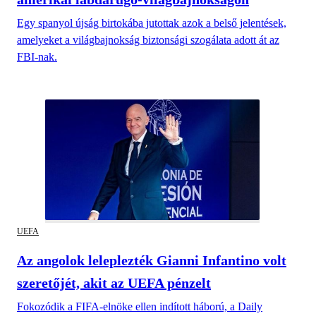
Egy spanyol újság birtokába jutottak azok a belső jelentések,
amelyeket a világbajnokság biztonsági szogálata adott át az
FBI-nak.
UEFA
Az angolok leleplezték Gianni Infantino volt
szeretőjét, akit az UEFA pénzelt
Fokozódik a FIFA-elnöke ellen indított háború, a Daily