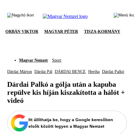
ORBÁN VIKTOR
MAGYAR PÉTER
TISZA-KORMÁNY
Magyar Nemzet
Sport
Dárdai Márton
Dárdai Pál
DÁRDAI BENCE
Hertha
Dárdai Palkó
Dárdai Palkó a gólja után a kapuba
repülve kis híján kiszakította a hálót +
videó
Itt állíthatja be, hogy a Google keresőben
elsők között legyen a Magyar Nemzet