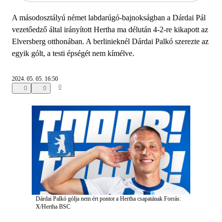
A másodosztályú német labdarúgó-bajnokságban a Dárdai Pál
vezetőedző által irányított Hertha ma délután 4-2-re kikapott az
Elversberg otthonában. A berlinieknél Dárdai Palkó szerezte az
egyik gólt, a testi épségét nem kímélve.
2024. 05. 05. 16:50
0
0
0
Dárdai Palkó gólja nem ért pontot a Hertha csapatának
Forrás:
X/Hertha BSC