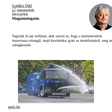
Gajdics Ottó
miniszterelnök
Magamutogatás
Vagyunk itt pár millióan, akik szerint az, hogy a miniszterelnök
összevissza rohangál, majd kisvideókat gyárt az ámokfutásáról, még 
válságkezelés.
autós hír