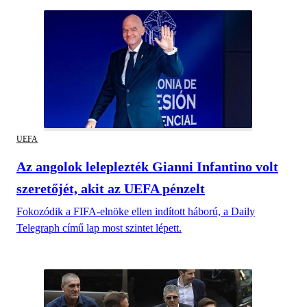
UEFA
Az angolok leleplezték Gianni Infantino volt
szeretőjét, akit az UEFA pénzelt
Fokozódik a FIFA-elnöke ellen indított háború, a Daily
Telegraph című lap most szintet lépett.