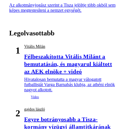
Az alkotmányjogász szerint a Tisza jelöltje több okból sem
képes megtestesíteni a nemzet egységét.
Legolvasottabb
Vitális Milán
1
Félbeszakította Vitális Milánt a
bemutatásán, és magyarul kiáltott
az AEK elnöke + videó
Hivatalosan bemutatta a magyar válogatott
futballistát Varga Barnabás klubja, az athéni elnök
nagyot alkotott.
gajdos lászló
2
Egyre botrányosabb a Tisza-
kormány vízügyi államtitkárának