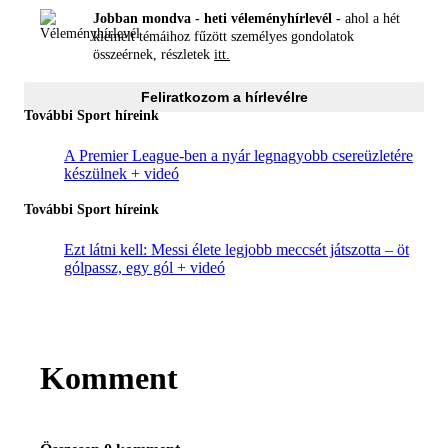
Jobban mondva - heti véleményhírlevél -
ahol a hét
kiemelt témáihoz fűzött személyes gondolatok
összeérnek, részletek
itt.
Feliratkozom a hírlevélre
További Sport híreink
A Premier League-ben a nyár legnagyobb csereüzletére
készülnek + videó
További Sport híreink
Ezt látni kell: Messi élete legjobb meccsét játszotta – öt
gólpassz, egy gól + videó
Komment