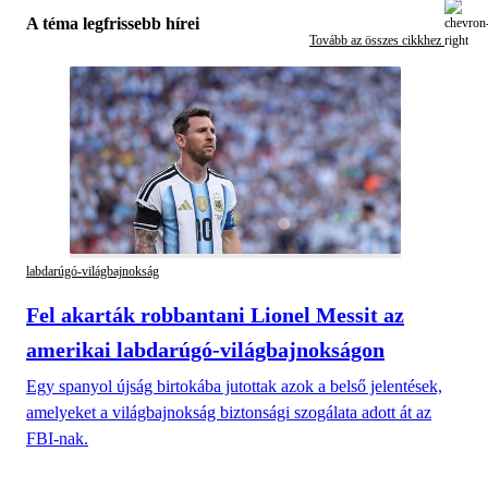
A téma legfrissebb hírei
Tovább az összes cikkhez
labdarúgó-világbajnokság
Fel akarták robbantani Lionel Messit az
amerikai labdarúgó-világbajnokságon
Egy spanyol újság birtokába jutottak azok a belső jelentések,
amelyeket a világbajnokság biztonsági szogálata adott át az
FBI-nak.