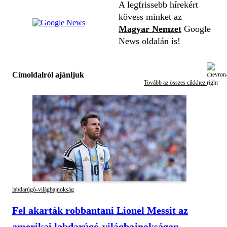
A legfrissebb hírekért
kövess minket az
Magyar Nemzet
Google
News oldalán is!
Címoldalról ajánljuk
Tovább az összes cikkhez
labdarúgó-világbajnokság
Fel akarták robbantani Lionel Messit az
amerikai labdarúgó-világbajnokságon