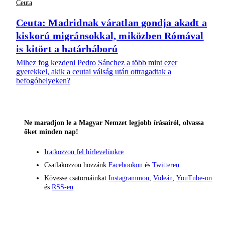
Ceuta
Ceuta: Madridnak váratlan gondja akadt a
kiskorú migránsokkal, miközben Rómával
is kitört a határháború
Mihez fog kezdeni Pedro Sánchez a több mint ezer
gyerekkel, akik a ceutai válság után ottragadtak a
befogóhelyeken?
Ne maradjon le a Magyar Nemzet legjobb írásairól, olvassa
őket minden nap!
Iratkozzon fel hírlevelünkre
Csatlakozzon hozzánk
Facebookon
és
Twitteren
Kövesse csatornáinkat
Instagrammon
,
Videán
,
YouTube-on
és
RSS-en