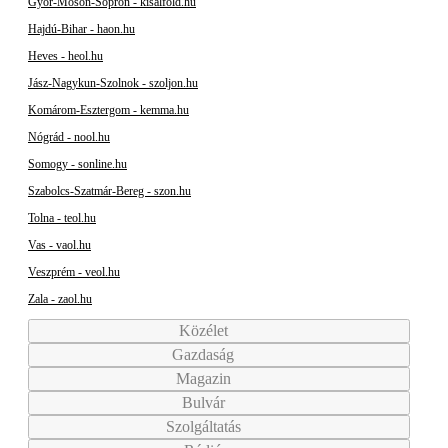
Győr-Moson-Sopron - kisalfold.hu
Hajdú-Bihar - haon.hu
Heves - heol.hu
Jász-Nagykun-Szolnok - szoljon.hu
Komárom-Esztergom - kemma.hu
Nógrád - nool.hu
Somogy - sonline.hu
Szabolcs-Szatmár-Bereg - szon.hu
Tolna - teol.hu
Vas - vaol.hu
Veszprém - veol.hu
Zala - zaol.hu
Közélet
Gazdaság
Magazin
Bulvár
Szolgáltatás