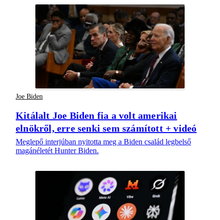
Joe Biden
Kitálalt Joe Biden fia a volt amerikai
elnökről, erre senki sem számított + videó
Meglepő interjúban nyitotta meg a Biden család legbelső
magánéletét Hunter Biden.