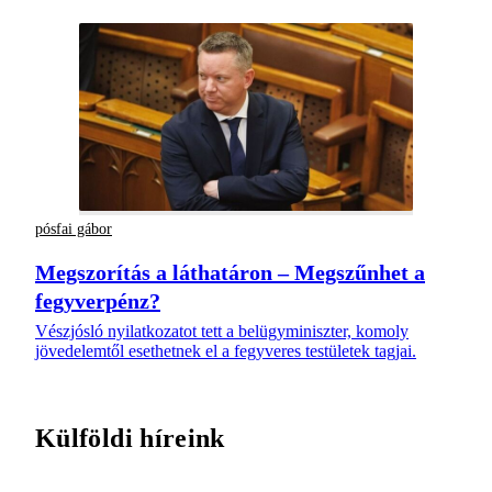
pósfai gábor
Megszorítás a láthatáron – Megszűnhet a
fegyverpénz?
Vészjósló nyilatkozatot tett a belügyminiszter, komoly
jövedelemtől esethetnek el a fegyveres testületek tagjai.
Külföldi híreink