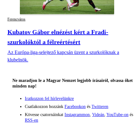
Ferencváros
Kubatov Gábor elnézést kért a Fradi-
szurkolóktól a félreértésért
Az Európa-liga-selejtező kapcsán üzent a szurkolóknak a
klubelnök.
Ne maradjon le a Magyar Nemzet legjobb írásairól, olvassa őket
minden nap!
Iratkozzon fel hírlevelünkre
Csatlakozzon hozzánk
Facebookon
és
Twitteren
Kövesse csatornáinkat
Instagrammon
,
Videán
,
YouTube-on
és
RSS-en