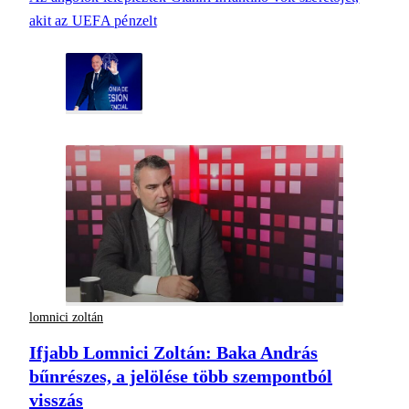
akit az UEFA pénzelt
lomnici zoltán
Ifjabb Lomnici Zoltán: Baka András
bűnrészes, a jelölése több szempontból
visszás