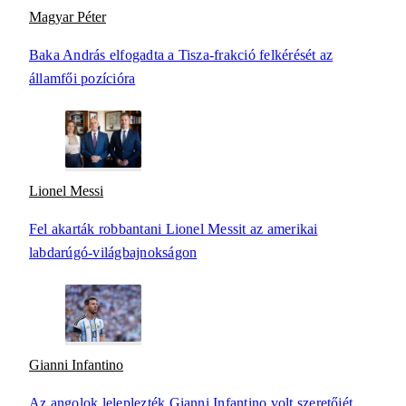
Magyar Péter
Baka András elfogadta a Tisza-frakció felkérését az
államfői pozícióra
Lionel Messi
Fel akarták robbantani Lionel Messit az amerikai
labdarúgó-világbajnokságon
Gianni Infantino
Az angolok leleplezték Gianni Infantino volt szeretőjét,