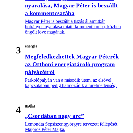
nyaralása, Magyar Péter is beszállt
a kommentcsatába
Magyar Péter is beszállt a tiszás államtitkár
botrányos nyaralása miatti kommentharcba, közben
öngólt lőve magának.
energia
3
Megfeledkezhettek Magyar Péterék
az Otthoni energiatároló program
pályázóiról
Parkolópályán van a második ütem, az elsővel
kapcsolatban pedig halmozódik a türelmetlenség.
majka
4
„Csordában nagy arc”
Lemondta Sepsiszentgyörgyre tervezett fellépését
Majoros Péter Majka.