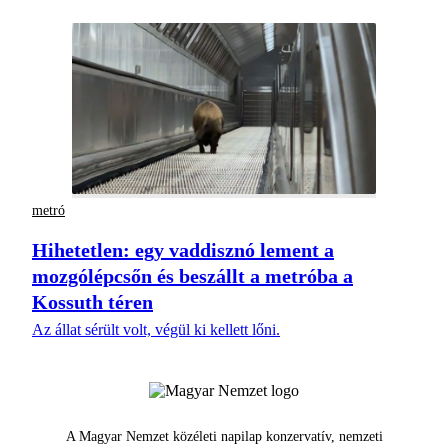
metró
Hihetetlen: egy vaddisznó lement a
mozgólépcsőn és beszállt a metróba a
Kossuth téren
Az állat sérült volt, végül ki kellett lőni.
A Magyar Nemzet közéleti napilap konzervatív, nemzeti