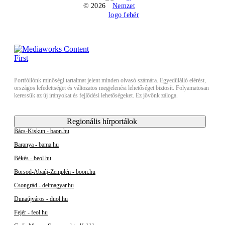
© 2026
Portfóliónk minőségi tartalmat jelent minden olvasó számára. Egyedülálló elérést,
országos lefedettséget és változatos megjelenési lehetőséget biztosít. Folyamatosan
keressük az új irányokat és fejlődési lehetőségeket. Ez jövőnk záloga.
Regionális hírportálok
Bács-Kiskun - baon.hu
Baranya - bama.hu
Békés - beol.hu
Borsod-Abaúj-Zemplén - boon.hu
Csongrád - delmagyar.hu
Dunaújváros - duol.hu
Fejér - feol.hu