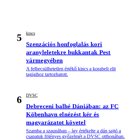
kincs
5
Szenzációs honfoglalás kori
aranyleletekre bukkantak Pest
vármegyében
A felbecsülhetetlen értékű kincs a korabeli elit
tagjaihoz tartozhatott.
DVSC
6
Debreceni balhé Dániában: az FC
Köbenhavn elnézést kér és
magyarázatot követel
Szamba a szaunában – így értékelte a dán sajtó a
csapatuk fölényes győzelmét a DVSC otthonában.