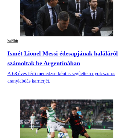
halálhír
Ismét Lionel Messi édesapjának haláláról
számoltak be Argentínában
A 68 éves férfi menedzserként is segítette a nyolcszoros
aranylabdás karrierjét.