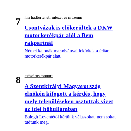
hm hadtörténeti intézet és múzeum
7
Csontvázak is előkerültek a DKW
motorkerékpár alól a Bem
rakpartnál
Német katonák maradványai feküdtek a feltárt
motorkerékpár alatt.
mészáros csoport
8
A Szentkirályi Magyarország
elnökén kifogott a kérdés, hogy
mely településeken osztottak vizet
az idei hőhullámban
Balogh Leventétől kértünk válaszokat, nem sokat
tudtunk meg.