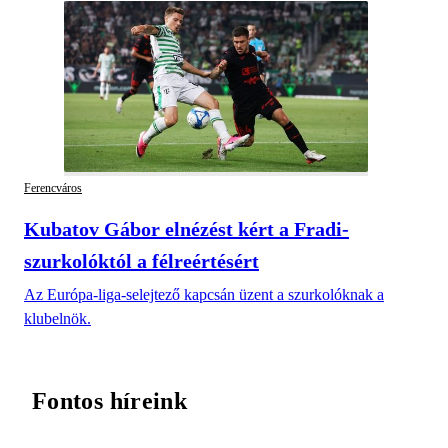
Ferencváros
Kubatov Gábor elnézést kért a Fradi-
szurkolóktól a félreértésért
Az Európa-liga-selejtező kapcsán üzent a szurkolóknak a
klubelnök.
Fontos híreink