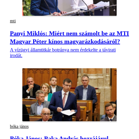
mti
Panyi Miklós: Miért nem számolt be az MTI
Magyar Péter kínos magyarázkodásáról?
A vízügyi államtitkár botránya nem érdekelte a távirati
irodát.
bóka jános
Bóka János: Baka András hozzájárul