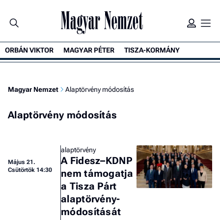
ORBÁN VIKTOR
MAGYAR PÉTER
TISZA-KORMÁNY
Magyar Nemzet
Alaptörvény módosítás
Alaptörvény módosítás
alaptörvény
A Fidesz–KDNP
Május 21.
Csütörtök 14:30
nem támogatja
a Tisza Párt
alaptörvény-
módosítását