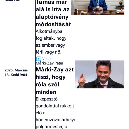
Tamás már
alá is írta az
alaptörvény
módosítását
Alkotmányba
foglalták, hogy
az ember vagy
férfi vagy nő.
Márki-Zay Péter
Márki-Zay azt
2025.
Március
18. Kedd 9:04
hiszi, hogy
róla szól
minden
Elképesztő
gondolattal rukkolt
elő a
hódemzővásárhelyi
polgármester, a