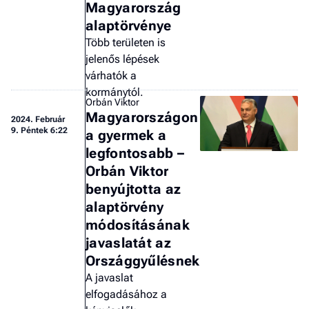
Magyarország
alaptörvénye
Több területen is
jelenős lépések
várhatók a
kormánytól.
Orbán Viktor
Magyarországon
2024.
Február
9. Péntek 6:22
a gyermek a
legfontosabb –
Orbán Viktor
benyújtotta az
alaptörvény
módosításának
javaslatát az
Országgyűlésnek
A javaslat
elfogadásához a