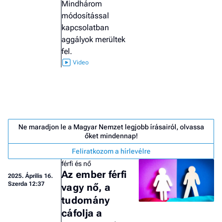
Mindhárom
módosítással
kapcsolatban
aggályok merültek
fel.
Ne maradjon le a Magyar Nemzet legjobb írásairól, olvassa
őket mindennap!
Feliratkozom a hírlevélre
férfi és nő
Az ember férfi
2025.
Április 16.
Job
Szerda 12:37
vagy nő, a
- he
tudomány
vél
cáfolja a
F