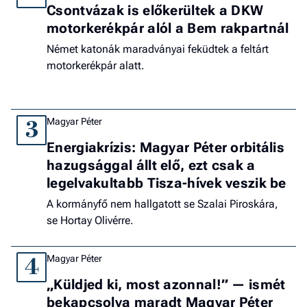
Csontvázak is előkerültek a DKW
motorkerékpár alól a Bem rakpartnál
Német katonák maradványai feküdtek a feltárt
motorkerékpár alatt.
Magyar Péter
3
Energiakrízis: Magyar Péter orbitális
hazugsággal állt elő, ezt csak a
legelvakultabb Tisza-hívek veszik be
A kormányfő nem hallgatott se Szalai Piroskára,
se Hortay Olivérre.
Magyar Péter
4
„Küldjed ki, most azonnal!” — ismét
bekapcsolva maradt Magyar Péter