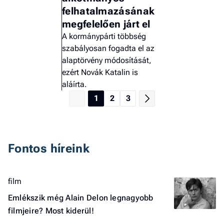
felhatalmazásának
megfelelően járt el
A kormánypárti többség
szabályosan fogadta el az
alaptörvény módosítását,
ezért Novák Katalin is
aláírta.
1
2
3
Fontos híreink
film
Emlékszik még Alain Delon legnagyobb
filmjeire? Most kiderül!