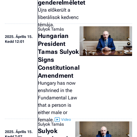
genderelméletet
a 
Újra előkerült a
liberálisok kedvenc
témája.
Sulyok Tamás
Hungarian
2025.
Április 15.
Kedd 12:01
President
Tamas Sulyok
Signs
Constitutional
Amendment
Hungary has now
enshrined in the
Fundamental Law
that a person is
either male or
female.
Sulyok Tamás
Sulyok
2025.
Április 15.
Kedd 7:07