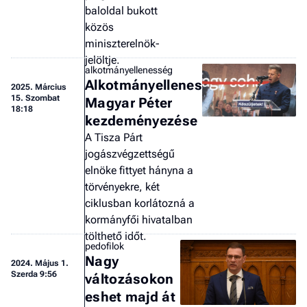
baloldal bukott
közös
miniszterelnök-
jelöltje.
alkotmányellenesség
Alkotmányellenes
2025.
Március
15. Szombat
Magyar Péter
18:18
kezdeményezése
A Tisza Párt
jogászvégzettségű
elnöke fittyet hányna a
törvényekre, két
ciklusban korlátozná a
kormányfői hivatalban
tölthető időt.
pedofilok
Nagy
2024.
Május 1.
Szerda 9:56
változásokon
eshet majd át