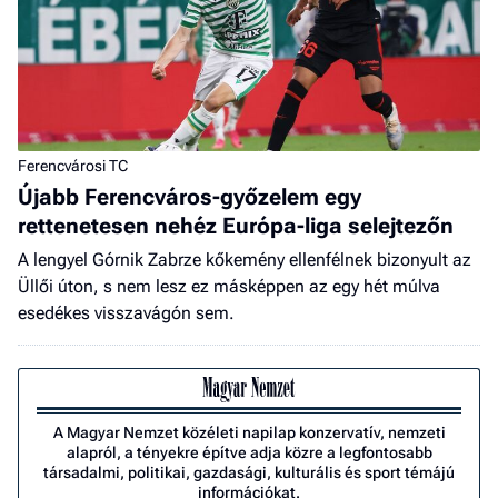
Ferencvárosi TC
Újabb Ferencváros-győzelem egy
rettenetesen nehéz Európa-liga selejtezőn
A lengyel Górnik Zabrze kőkemény ellenfélnek bizonyult az
Üllői úton, s nem lesz ez másképpen az egy hét múlva
esedékes visszavágón sem.
A Magyar Nemzet közéleti napilap konzervatív, nemzeti
alapról, a tényekre építve adja közre a legfontosabb
társadalmi, politikai, gazdasági, kulturális és sport témájú
információkat.