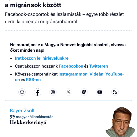
a migránsok között
Facebook-csoportok és iszlamisták – egyre több részlet
derül ki a ceutai migránsrohamról.
Ne maradjon le a Magyar Nemzet legjobb írásairól, olvassa
őket minden nap!
Iratkozzon fel hírlevelünkre
Csatlakozzon hozzánk
Facebookon
és
Twitteren
Kövesse csatornáinkat
Instagrammon
,
Videán
,
YouTube-
on
és
RSS-en
Bayer Zsolt
magyar államkincstár
Hekkerkeringő