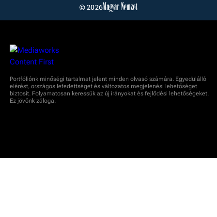
© 2026
Portfóliónk minőségi tartalmat jelent minden olvasó számára. Egyedülálló
elérést, országos lefedettséget és változatos megjelenési lehetőséget
biztosít. Folyamatosan keressük az új irányokat és fejlődési lehetőségeket.
Ez jövőnk záloga.