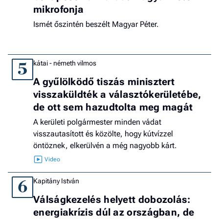
mikrofonja
Ismét őszintén beszélt Magyar Péter.
kátai - németh vilmos
5
A gyűlölködő tiszás minisztert
visszaküldték a választókerületébe,
de ott sem hazudtolta meg magát
A kerületi polgármester minden vádat
visszautasított és közölte, hogy kútvízzel
öntöznek, elkerülvén a még nagyobb kárt.
Kapitány István
6
Válságkezelés helyett dobozolás:
energiakrízis dúl az országban, de