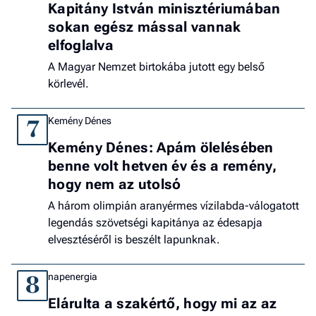
Kapitány István minisztériumában
sokan egész mással vannak
elfoglalva
A Magyar Nemzet birtokába jutott egy belső
körlevél.
Kemény Dénes
7
Kemény Dénes: Apám ölelésében
benne volt hetven év és a remény,
hogy nem az utolsó
A három olimpián aranyérmes vízilabda-válogatott
legendás szövetségi kapitánya az édesapja
elvesztéséről is beszélt lapunknak.
napenergia
8
Elárulta a szakértő, hogy mi az az