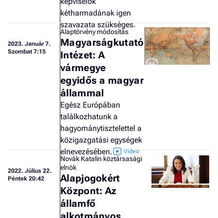
képviselők
kétharmadának igen
szavazata szükséges.
Alaptörvény módosítás
Magyarságkutató
2023.
Január 7.
Szombat 7:15
Intézet: A
vármegye
egyidős a magyar
állammal
Egész Európában
találkozhatunk a
hagyománytisztelettel a
közigazgatási egységek
elnevezésében.
Novák Katalin köztársasági
elnök
2022.
Július 22.
Alapjogokért
Péntek 20:42
Központ: Az
államfő
alkotmányos