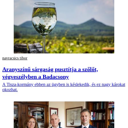
navracsics tibor
Aranyszínű sárgaság pusztítja a szőlőt,
végveszélyben a Badacsony
A Tisza-kormány ebben az ügyben is késlekedik, és ez nagy károkat
okozhat.