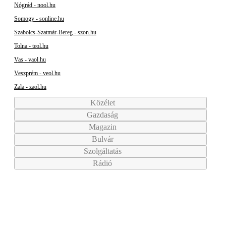
Nógrád - nool.hu
Somogy - sonline.hu
Szabolcs-Szatmár-Bereg - szon.hu
Tolna - teol.hu
Vas - vaol.hu
Veszprém - veol.hu
Zala - zaol.hu
Közélet
Gazdaság
Magazin
Bulvár
Szolgáltatás
Rádió