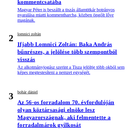
kommentcsatába
Magyar Péter is beszállt a tiszás államtitkár botrányos
nyaralása miatti kommentharcba, közben öngólt lőve
magának.
lomnici zoltán
2
Ifjabb Lomnici Zoltán: Baka András
bűnrészes, a jelölése több szempontból
visszás
Az alkotmányjogász szerint a Tisza jelöltje több okból sem
képes megtestesíteni a nemzet egységét.
bohár dániel
3
Az 56-os forradalom 70. évfordulóján
olyan köztársasági elnöke lesz
Magyarországnak, aki felmentette a
forradalmárok gyilkosát