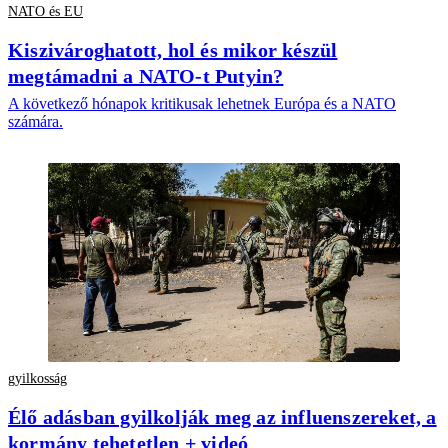
NATO és EU
Kiszivároghatott, hol és mikor készül
megtámadni a NATO-t Putyin?
A következő hónapok kritikusak lehetnek Európa és a NATO
számára.
gyilkosság
Élő adásban gyilkolják meg az influenszereket, a
kormány tehetetlen + videó