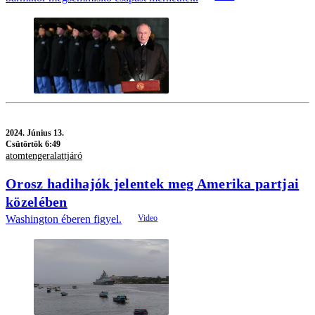
2024.
Június 13.
Csütörtök 6:49
atomtengeralattjáró
Orosz hadihajók jelentek meg Amerika partjai
közelében
Washington éberen figyel.