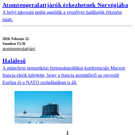
Atomtengeralattjárók érkezhetnek Norvégiába
A helyi lakosság pedig aggódik a veszélyes hadihajók érkezése
miatt.
2020.
Február 22.
Szombat 15:56
atomtengeralattjáró
Haláleső
A müncheni nemzetközi biztonságpolitikai konferencián Macron
francia elnök kifejtette, hogy a francia atomütőerő az egyesült
Európa és a NATO szolgálatában is áll.
1