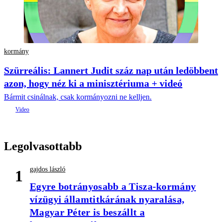
kormány
Szürreális: Lannert Judit száz nap után ledöbbent
azon, hogy néz ki a minisztériuma + videó
Bármit csinálnak, csak kormányozni ne kelljen.
Legolvasottabb
gajdos lászló
1
Egyre botrányosabb a Tisza-kormány
vízügyi államtitkárának nyaralása,
Magyar Péter is beszállt a