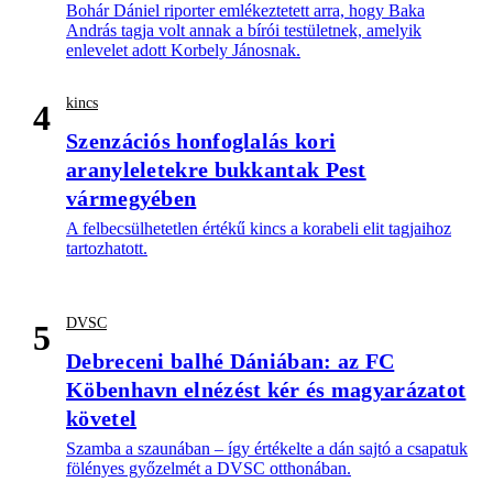
Bohár Dániel riporter emlékeztetett arra, hogy Baka
András tagja volt annak a bírói testületnek, amelyik
enlevelet adott Korbely Jánosnak.
kincs
4
Szenzációs honfoglalás kori
aranyleletekre bukkantak Pest
vármegyében
A felbecsülhetetlen értékű kincs a korabeli elit tagjaihoz
tartozhatott.
DVSC
5
Debreceni balhé Dániában: az FC
Köbenhavn elnézést kér és magyarázatot
követel
Szamba a szaunában – így értékelte a dán sajtó a csapatuk
fölényes győzelmét a DVSC otthonában.