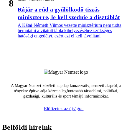
8
Rájár a rúd a gyűlölködő tiszás
miniszterre, le kell szednie a dísztáblát
A Kátai-Németh Vilmos vezette minisztérium nem tudta
bemutatni a vitatott tábla kihelyezéséhez szükséges
hatósági engedélyt, ezért azt el kell távolítani.
A Magyar Nemzet közéleti napilap konzervatív, nemzeti alapról, a
tényekre építve adja közre a legfontosabb társadalmi, politikai,
gazdasági, kulturális és sport témájú információkat.
Előfizetek az újságra
Belföldi híreink