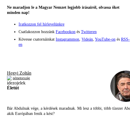
Ne maradjon le a Magyar Nemzet legjobb írásairól, olvassa őket
minden nap!
Iratkozzon fel hírlevelünkre
Csatlakozzon hozzánk
Facebookon
és
Twitteren
Kövesse csatornáinkat
Instagrammon
,
Videán
,
YouTube-on
és
RSS-
en
Hegyi Zoltán
németország
Életút
Bár Abdulnak vége, a kérdések maradnak. Mi lesz a többi, több tízezer Abd
akik Európában fenik a kést?