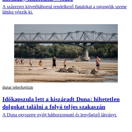
A százezres követőtáborral rendelkező fiatalokat a rajongóik szeme
láttára végzik ki.
dunai teherhajózás
Időkapszula lett a kiszáradt Duna: hihetetlen
dolgokat találni a folyó teljes szakaszán
A Duna egyszerre nyújt hátborzongató és lenyűgöző látványt.