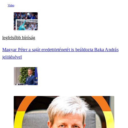
legfelsőbb bíróság
Magyar Péter a saját eredettörténetét is beáldozta Baka András
jelölésével