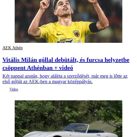
AEK Athén
Vitális Milán góllal debütált, és furcsa helyzetbe
csöppent Athénban + videó
Két nappal azután, hogy aláírta a szerződését, már meg is lőtte az
első gólját az AEK-ben a magyar középpályás.