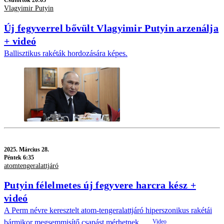
Csütörtök 20:05
Vlagyimir Putyin
Új fegyverrel bővült Vlagyimir Putyin arzenálja
+ videó
Ballisztikus rakéták hordozására képes.
2025.
Március 28.
Péntek 6:35
atomtengeralattjáró
Putyin félelmetes új fegyvere harcra kész +
videó
A Perm névre keresztelt atom-tengeralattjáró hiperszonikus rakétái
bármikor megsemmisítő csapást mérhetnek.