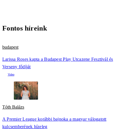
Fontos híreink
budapest
Larissa Roses kapta a Budapest Play Utcazene Fesztivál és
Verseny fődíját
Tóth Balázs
A Premier League korábbi bajnoka a magyar válogatott
kulcsemberének hízeleg