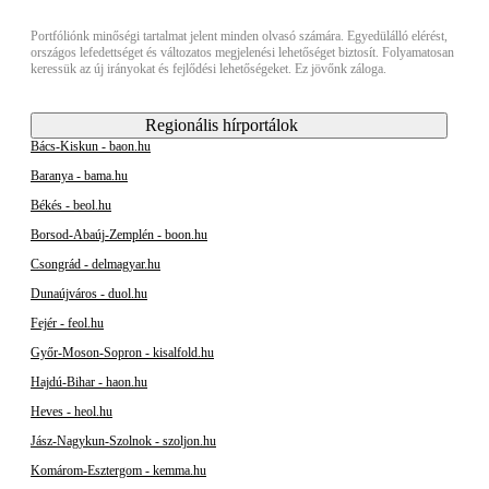
Portfóliónk minőségi tartalmat jelent minden olvasó számára. Egyedülálló elérést,
országos lefedettséget és változatos megjelenési lehetőséget biztosít. Folyamatosan
keressük az új irányokat és fejlődési lehetőségeket. Ez jövőnk záloga.
Regionális hírportálok
Bács-Kiskun - baon.hu
Baranya - bama.hu
Békés - beol.hu
Borsod-Abaúj-Zemplén - boon.hu
Csongrád - delmagyar.hu
Dunaújváros - duol.hu
Fejér - feol.hu
Győr-Moson-Sopron - kisalfold.hu
Hajdú-Bihar - haon.hu
Heves - heol.hu
Jász-Nagykun-Szolnok - szoljon.hu
Komárom-Esztergom - kemma.hu