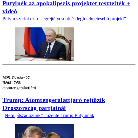
Putyinék az apokalipszis projektet tesztelték +
videó
Putyin szerint ez a „legrejtélyesebb és legfélelmetesebb projekt”.
2025.
Október 27.
Hétfő 17:56
atomtengeralattjáró
Trump: Atomtengeralattjáró rejtőzik
Oroszország partjainál
„Nem játszadozunk”– üzente Trump Putyinnak