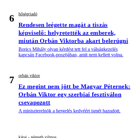
hőségriadó
6
Rendesen leégette magát a tiszás
képviselő: helyretették az emberek,
miután Orbán Viktorba akart belerúgni
Borics Mihály olyan kérdést tett fel a válságkezelés
kapcsán Facebook-posztjában, amit nem kellett volna.
orbán viktor
7
Ez megint nem jött be Magyar Péternek:
Orbán Viktor egy szerbiai fesztiválon
csevapozott
A miniszterelnök a hergelés kedvéért ismét hazudott.
kátai - németh vilmos