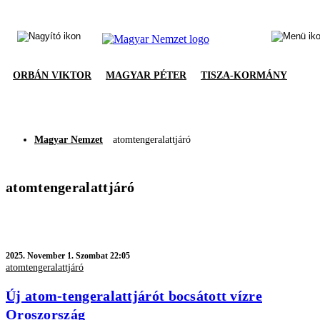
ORBÁN VIKTOR
MAGYAR PÉTER
TISZA-KORMÁNY
Magyar Nemzet
atomtengeralattjáró
atomtengeralattjáró
2025.
November 1. Szombat 22:05
atomtengeralattjáró
Új atom-tengeralattjárót bocsátott vízre
Oroszország