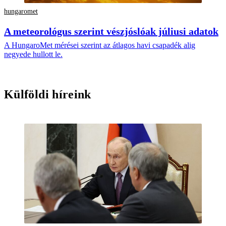
hungaromet
A meteorológus szerint vészjóslóak júliusi adatok
A HungaroMet mérései szerint az átlagos havi csapadék alig
negyede hullott le.
Külföldi híreink