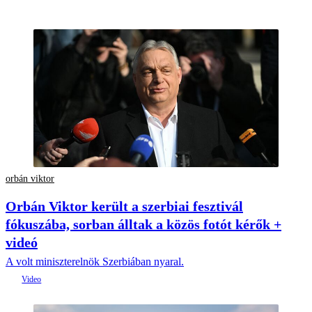
orbán viktor
Orbán Viktor került a szerbiai fesztivál
fókuszába, sorban álltak a közös fotót kérők +
videó
A volt miniszterelnök Szerbiában nyaral.