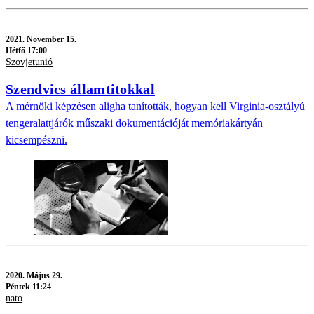
2021.
November 15.
Hétfő 17:00
Szovjetunió
Szendvics államtitokkal
A mérnöki képzésen aligha tanították, hogyan kell Virginia-osztályú
tengeralattjárók műszaki dokumentációját memóriakártyán
kicsempészni.
2020.
Május 29.
Péntek 11:24
nato