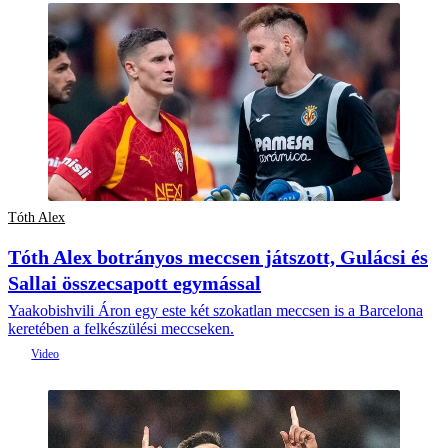
Tóth Alex
Tóth Alex botrányos meccsen játszott, Gulácsi és
Sallai összecsapott egymással
Yaakobishvili Áron egy este két szokatlan meccsen is a Barcelona
keretében a felkészülési meccseken.