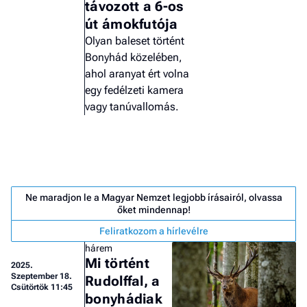
távozott a 6-os
út ámokfutója
Olyan baleset történt
Bonyhád közelében,
ahol aranyat ért volna
egy fedélzeti kamera
vagy tanúvallomás.
Ne maradjon le a Magyar Nemzet legjobb írásairól, olvassa
őket mindennap!
Feliratkozom a hírlevélre
hárem
Job
Mi történt
2025.
- he
Szeptember 18.
Rudolffal, a
vél
Csütörtök 11:45
bonyhádiak