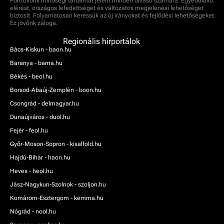
Portfóliónk minőségi tartalmat jelent minden olvasó számára. Egyedülálló
elérést, országos lefedettséget és változatos megjelenési lehetőséget
biztosít. Folyamatosan keressük az új irányokat és fejlődési lehetőségeket.
Ez jövőnk záloga.
Regionális hírportálok
Bács-Kiskun - baon.hu
Baranya - bama.hu
Békés - beol.hu
Borsod-Abaúj-Zemplén - boon.hu
Csongrád - delmagyar.hu
Dunaújváros - duol.hu
Fejér - feol.hu
Győr-Moson-Sopron - kisalfold.hu
Hajdú-Bihar - haon.hu
Heves - heol.hu
Jász-Nagykun-Szolnok - szoljon.hu
Komárom-Esztergom - kemma.hu
Nógrád - nool.hu