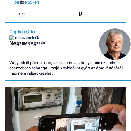
on
és
RSS-en
Gajdics Ottó
miniszterelnök
Magamutogatás
Vagyunk itt pár millióan, akik szerint az, hogy a miniszterelnök
összevissza rohangál, majd kisvideókat gyárt az ámokfutásáról,
még nem válságkezelés.