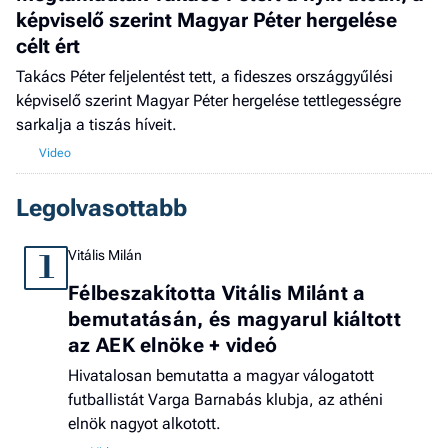
képviselő szerint Magyar Péter hergelése
célt ért
Takács Péter feljelentést tett, a fideszes országgyűlési
képviselő szerint Magyar Péter hergelése tettlegességre
sarkalja a tiszás híveit.
Legolvasottabb
Vitális Milán
1
Félbeszakította Vitális Milánt a
bemutatásán, és magyarul kiáltott
az AEK elnöke + videó
Hivatalosan bemutatta a magyar válogatott
futballistát Varga Barnabás klubja, az athéni
elnök nagyot alkotott.