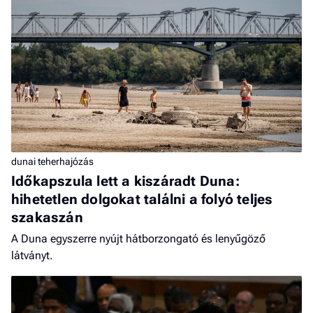
dunai teherhajózás
Időkapszula lett a kiszáradt Duna:
hihetetlen dolgokat találni a folyó teljes
szakaszán
A Duna egyszerre nyújt hátborzongató és lenyűgöző
látványt.