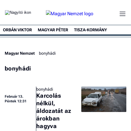
ORBÁN VIKTOR
MAGYAR PÉTER
TISZA-KORMÁNY
Magyar Nemzet
bonyhádi
bonyhádi
bonyhádi
Karcolás
Február 13.
Péntek 12:31
nélkül,
áldozatát az
árokban
hagyva