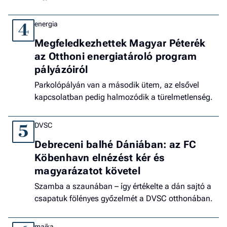
energia
4
Megfeledkezhettek Magyar Péterék
az Otthoni energiatároló program
pályázóiról
Parkolópályán van a második ütem, az elsővel
kapcsolatban pedig halmozódik a türelmetlenség.
DVSC
5
Debreceni balhé Dániában: az FC
Köbenhavn elnézést kér és
magyarázatot követel
Szamba a szaunában – így értékelte a dán sajtó a
csapatuk fölényes győzelmét a DVSC otthonában.
majka