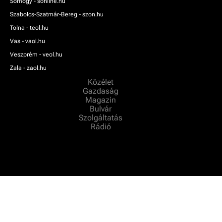
Somogy - sonline.hu
Szabolcs-Szatmár-Bereg - szon.hu
Tolna - teol.hu
Vas - vaol.hu
Veszprém - veol.hu
Zala - zaol.hu
Közélet
Gazdaság
Magazin
Bulvár
Szolgáltatás
Rádió