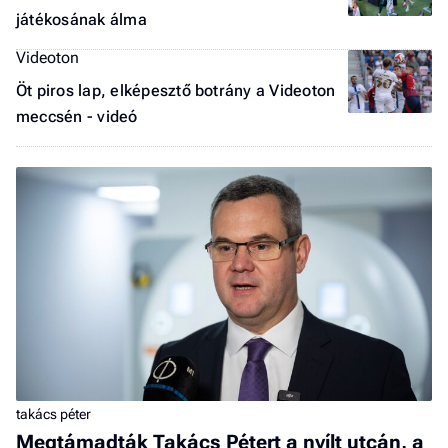
játékosának álma
Videoton
Öt piros lap, elképesztő botrány a Videoton
meccsén - videó
takács péter
Megtámadták Takács Pétert a nyílt utcán, a