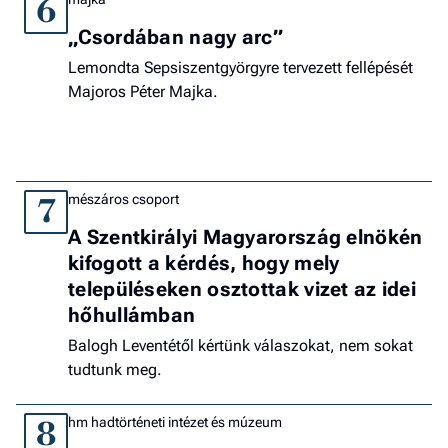
6
„Csordában nagy arc”
Lemondta Sepsiszentgyörgyre tervezett fellépését
Majoros Péter Majka.
mészáros csoport
7
A Szentkirályi Magyarország elnökén
kifogott a kérdés, hogy mely
településeken osztottak vizet az idei
hőhullámban
Balogh Leventétől kértünk válaszokat, nem sokat
tudtunk meg.
hm hadtörténeti intézet és múzeum
8