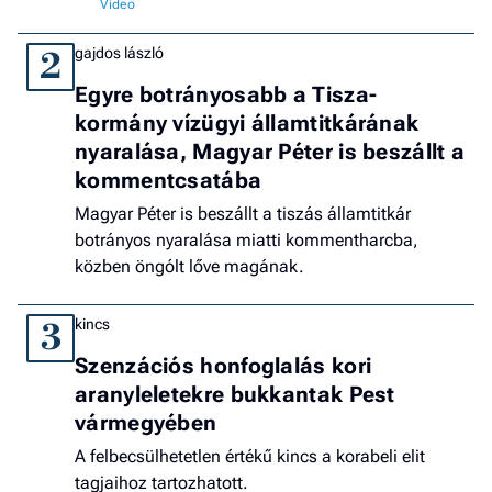
gajdos lászló
2
Egyre botrányosabb a Tisza-
kormány vízügyi államtitkárának
nyaralása, Magyar Péter is beszállt a
kommentcsatába
Magyar Péter is beszállt a tiszás államtitkár
botrányos nyaralása miatti kommentharcba,
közben öngólt lőve magának.
kincs
3
Szenzációs honfoglalás kori
aranyleletekre bukkantak Pest
vármegyében
A felbecsülhetetlen értékű kincs a korabeli elit
tagjaihoz tartozhatott.