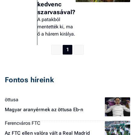
F
kedvenc
a 
szarvasával?
A patakból
mentették ki, ma
ő a hárem királya.
1
Fontos híreink
öttusa
Magyar aranyérmek az öttusa Eb-n
Ferencváros FTC
Az FTC ellen valóra vált a Real Madrid