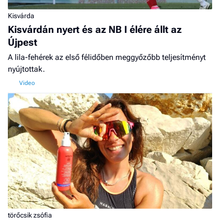
Kisvárda
Kisvárdán nyert és az NB I élére állt az
Újpest
A lila-fehérek az első félidőben meggyőzőbb teljesítményt
nyújtottak.
törőcsik zsófia