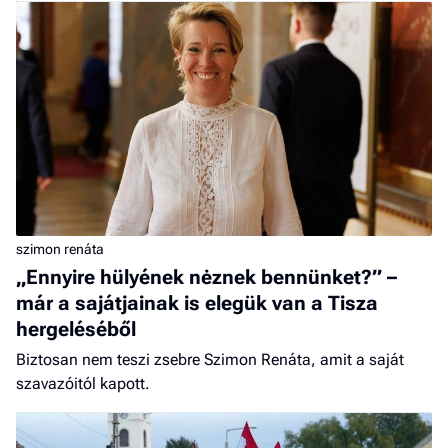
szimon renáta
„Ennyire hülyének nėznek bennünket?” –
már a sajátjainak is elegük van a Tisza
hergeléséből
Biztosan nem teszi zsebre Szimon Renáta, amit a saját
szavazóitól kapott.