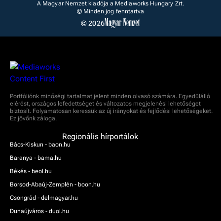
A Magyar Nemzet kiadója a Mediaworks Hungary Zrt.
© Minden jog fenntartva
© 2026
Portfóliónk minőségi tartalmat jelent minden olvasó számára. Egyedülálló
elérést, országos lefedettséget és változatos megjelenési lehetőséget
biztosít. Folyamatosan keressük az új irányokat és fejlődési lehetőségeket.
Ez jövőnk záloga.
Regionális hírportálok
Bács-Kiskun - baon.hu
Baranya - bama.hu
Békés - beol.hu
Borsod-Abaúj-Zemplén - boon.hu
Csongrád - delmagyar.hu
Dunaújváros - duol.hu