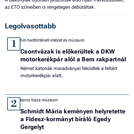
az ETO színeiben is rengetegen debütáltak.
Legolvasottabb
hm hadtörténeti intézet és múzeum
1
Csontvázak is előkerültek a DKW
motorkerékpár alól a Bem rakpartnál
Német katonák maradványai feküdtek a feltárt
motorkerékpár alatt.
terror háza múzeum
2
Schmidt Mária keményen helyretette
a Fidesz-kormányt bíráló Egedy
Gergelyt