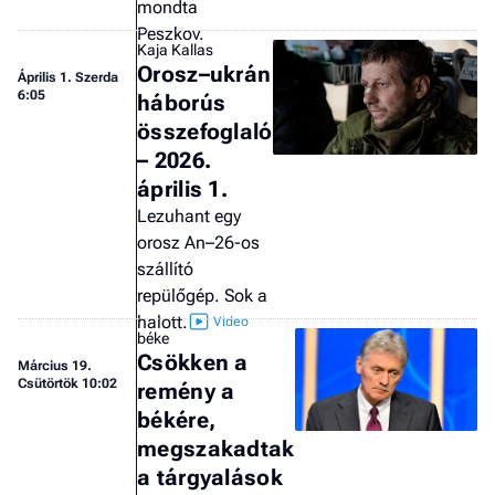
mondta
a 
Peszkov.
Kaja Kallas
Orosz–ukrán
Április 1. Szerda
6:05
háborús
összefoglaló
– 2026.
április 1.
Lezuhant egy
orosz An–26-os
szállító
repülőgép. Sok a
halott.
béke
Csökken a
Március 19.
Csütörtök 10:02
remény a
békére,
megszakadtak
a tárgyalások