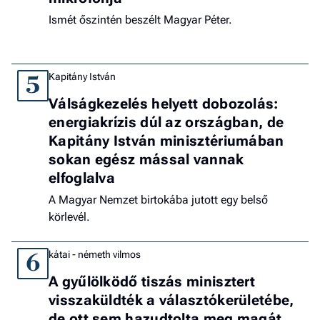
Ismét őszintén beszélt Magyar Péter.
Kapitány István
5
Válságkezelés helyett dobozolás:
energiakrízis dúl az országban, de
Kapitány István minisztériumában
sokan egész mással vannak
elfoglalva
A Magyar Nemzet birtokába jutott egy belső
körlevél.
kátai - németh vilmos
6
A gyűlölködő tiszás minisztert
visszaküldték a választókerületébe,
de ott sem hazudtolta meg magát