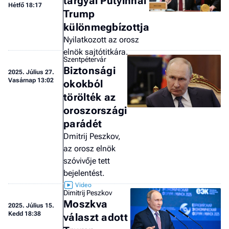
tárgyal Putyinnal
Hétfő 18:17
Trump
különmegbízottja
Nyilatkozott az orosz
elnök sajtótitkára.
Szentpétervár
Biztonsági
2025.
Július 27.
Vasárnap 13:02
okokból
törölték az
oroszországi
parádét
Dmitrij Peszkov,
az orosz elnök
szóvivője tett
bejelentést.
Dimitrij Peszkov
Moszkva
2025.
Július 15.
Kedd 18:38
választ adott