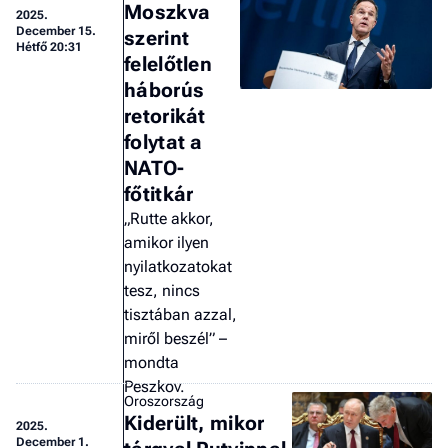
Moszkva
2025.
December 15.
szerint
Hétfő 20:31
felelőtlen
háborús
retorikát
folytat a
NATO-
főtitkár
„Rutte akkor,
amikor ilyen
nyilatkozatokat
tesz, nincs
tisztában azzal,
miről beszél” –
mondta
Peszkov.
Oroszország
Kiderült, mikor
2025.
December 1.