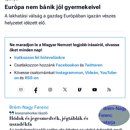
Európa nem bánik jól gyermekeivel
A lakhatási válság a gazdag Európában igazán vészes
helyzetet idézett elő.
Ne maradjon le a Magyar Nemzet legjobb írásairól, olvassa
őket minden nap!
Iratkozzon fel hírlevelünkre
Csatlakozzon hozzánk
Facebookon
és
Twitteren
Kövesse csatornáinkat
Instagrammon
,
Videán
,
YouTube-
on
és
RSS-en
Brém-Nagy Ferenc
krasznahorkai lászló
Hódok és jegesmedvék, jégtáblák és
uszadékfa
Az irodalomról szóló széles vita lehetne az utolsó évtizedek egyik