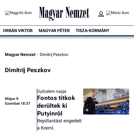
ORBÁN VIKTOR
MAGYAR PÉTER
TISZA-KORMÁNY
Magyar Nemzet
Dimitrij Peszkov
Dimitrij Peszkov
Győzelem napja
Fontos titkok
Május 9.
Szombat 18:37
derültek ki
Putyinról
Bepillantást engedett
a Kreml.