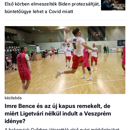
Első körben elmeszelték Biden protezsáltját,
büntetőügye lehet a Covid miatt
kézilabda
Imre Bence és az új kapus remekelt, de
miért Ligetvári nélkül indult a Veszprém
idénye?
A bakonyiak Győrben játszották első nyári mérkőzésüket,