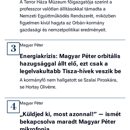
A Terror Háza Múzeum főigazgatója szerint a
professzor valótlan állításokkal támadta a
Nemzeti Együttműködés Rendszerét, miközben
figyelmen kívül hagyta az Orbán-kormány
gazdasági és nemzetpolitikai eredményeit.
Magyar Péter
3
Energiakrízis: Magyar Péter orbitális
hazugsággal állt elő, ezt csak a
legelvakultabb Tisza-hívek veszik be
A kormányfő nem hallgatott se Szalai Piroskára,
se Hortay Olivérre.
Magyar Péter
4
„Küldjed ki, most azonnal!” — ismét
bekapcsolva maradt Magyar Péter
mikrofonja