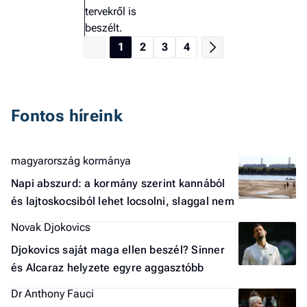
tervekről is
beszélt.
1
2
3
4
Fontos híreink
magyarország kormánya
Napi abszurd: a kormány szerint kannából
és lajtoskocsiból lehet locsolni, slaggal nem
Novak Djokovics
Djokovics saját maga ellen beszél? Sinner
és Alcaraz helyzete egyre aggasztóbb
Dr Anthony Fauci