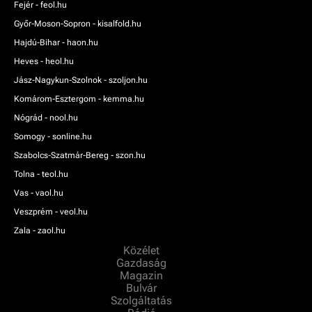
Fejér - feol.hu
Győr-Moson-Sopron - kisalfold.hu
Hajdú-Bihar - haon.hu
Heves - heol.hu
Jász-Nagykun-Szolnok - szoljon.hu
Komárom-Esztergom - kemma.hu
Nógrád - nool.hu
Somogy - sonline.hu
Szabolcs-Szatmár-Bereg - szon.hu
Tolna - teol.hu
Vas - vaol.hu
Veszprém - veol.hu
Zala - zaol.hu
Közélet
Gazdaság
Magazin
Bulvár
Szolgáltatás