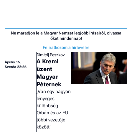
Ne maradjon le a Magyar Nemzet legjobb írásairól, olvassa
őket mindennap!
Feliratkozom a hírlevélre
Dimitrij Peszkov
A Kreml
Április 15.
Szerda 22:56
üzent
Magyar
Péternek
„Van egy nagyon
lényeges
különbség
Job
Orbán és az EU
- he
többi vezetője
vél
között” –
F