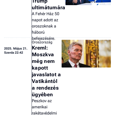
Trump
ultimátumára
A Fehér Ház 50
napot adott az
oroszoknak a
háború
befejezésére.
Oroszország
Kreml:
2025.
Május 21.
Szerda 22:42
Moszkva
még nem
kapott
javaslatot a
Vatikántól
a rendezés
ügyében
Peszkov az
amerikai
rakétavédelmi