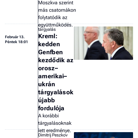
Moszkva szerint
más csatornákon
folytatódik az
együttműködés.
tárgyalás
Kreml:
Február 13.
Péntek 18:01
kedden
Genfben
kezdődik az
orosz–
amerikai–
ukrán
tárgyalások
újabb
fordulója
A korábbi
tárgyalásoknak
lett eredménye.
Dimitrij Peszkov