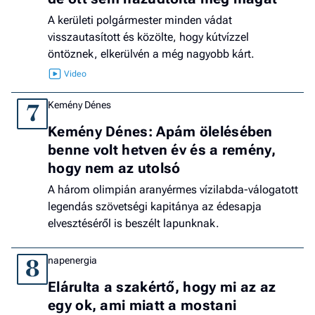
A kerületi polgármester minden vádat
visszautasított és közölte, hogy kútvízzel
öntöznek, elkerülvén a még nagyobb kárt.
Kemény Dénes
7
Kemény Dénes: Apám ölelésében
benne volt hetven év és a remény,
hogy nem az utolsó
A három olimpián aranyérmes vízilabda-válogatott
legendás szövetségi kapitánya az édesapja
elvesztéséről is beszélt lapunknak.
napenergia
8
Elárulta a szakértő, hogy mi az az
egy ok, ami miatt a mostani