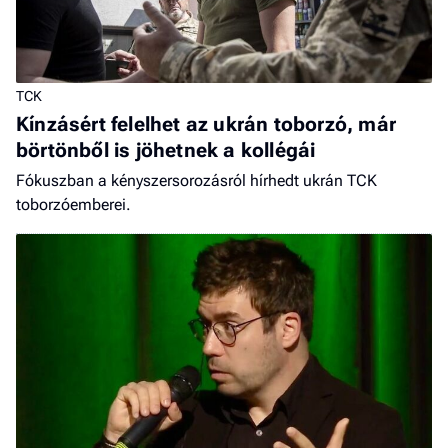
TCK
Kínzásért felelhet az ukrán toborzó, már
börtönből is jöhetnek a kollégái
Fókuszban a kényszersorozásról hírhedt ukrán TCK
toborzóemberei.