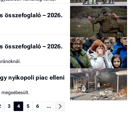
 összefoglaló – 2026.
 összefoglaló – 2026.
kránoknál.
y nyikopoli piac elleni
n megsebesült.
2
3
4
5
6
...