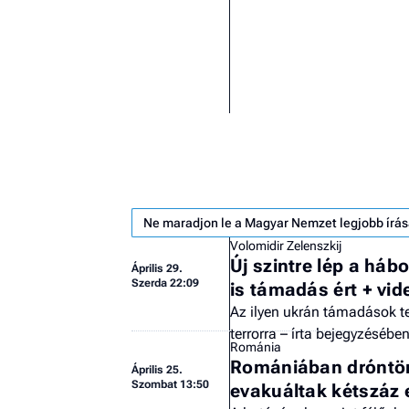
Ne maradjon le a Magyar Nemzet legjobb írás
Volomidir Zelenszkij
Új szintre lép a háb
Április 29.
Szerda 22:09
is támadás ért + vid
Az ilyen ukrán támadások te
terrorra – írta bejegyzésében
Románia
Romániában dróntör
Április 25.
Szombat 13:50
evakuáltak kétszáz