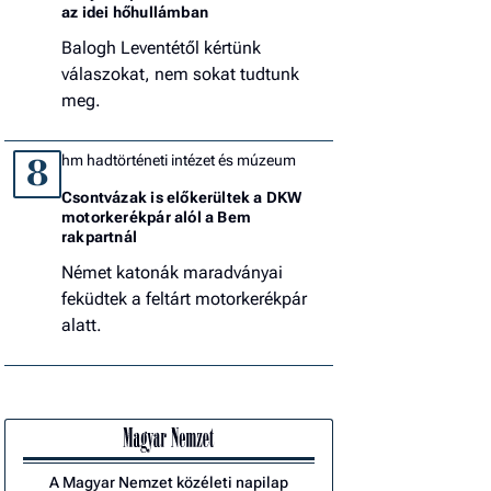
az idei hőhullámban
Balogh Leventétől kértünk
válaszokat, nem sokat tudtunk
meg.
hm hadtörténeti intézet és múzeum
8
Csontvázak is előkerültek a DKW
motorkerékpár alól a Bem
rakpartnál
Német katonák maradványai
feküdtek a feltárt motorkerékpár
alatt.
A Magyar Nemzet közéleti napilap