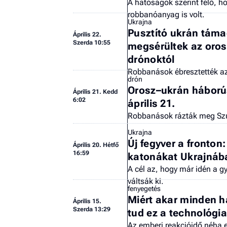
A hatóságok szerint félő, h
robbanóanyag is volt.
Ukrajna
Pusztító ukrán táma
Április 22.
Szerda 10:55
megsérültek az oros
drónoktól
Robbanások ébresztették a
drón
Orosz–ukrán háborús
Április 21. Kedd
6:02
április 21.
Robbanások rázták meg Sz
Ukrajna
Új fegyver a fronton:
Április 20. Hétfő
16:59
katonákat Ukrajnáb
A cél az, hogy már idén a 
váltsák ki.
fenyegetés
Miért akar minden h
Április 15.
Szerda 13:29
tud ez a technológi
Az emberi reakcióidő néha e