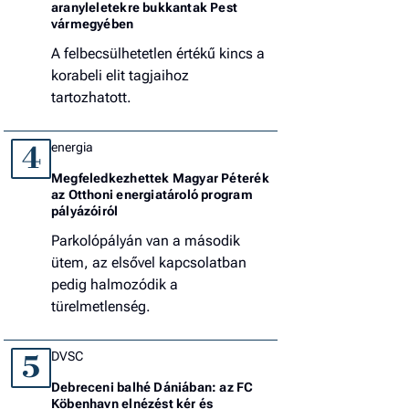
aranyleletekre bukkantak Pest
vármegyében
A felbecsülhetetlen értékű kincs a
korabeli elit tagjaihoz
tartozhatott.
energia
4
Megfeledkezhettek Magyar Péterék
az Otthoni energiatároló program
pályázóiról
Parkolópályán van a második
ütem, az elsővel kapcsolatban
pedig halmozódik a
türelmetlenség.
DVSC
5
Debreceni balhé Dániában: az FC
Köbenhavn elnézést kér és