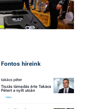
I
E
G
Fontos híreink
P
takács péter
Jobba
- heti
Tiszás támadás érte Takács
Pétert a nyílt utcán
vélem
Fel
a hí