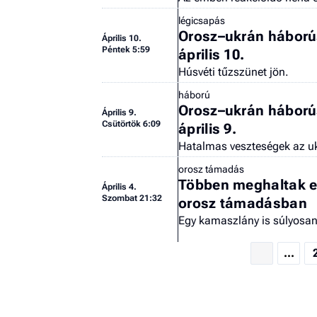
légicsapás
Orosz–ukrán háborús
Április 10.
Péntek 5:59
április 10.
Húsvéti tűzszünet jön.
háború
Orosz–ukrán háborús
Április 9.
Csütörtök 6:09
április 9.
Hatalmas veszteségek az u
orosz támadás
Többen meghaltak eg
Április 4.
Szombat 21:32
orosz támadásban
Egy kamaszlány is súlyosa
...