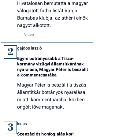
Hivatalosan bemutatta a magyar
válogatott futballistát Varga
Barnabás klubja, az athéni elnök
nagyot alkotott.
gajdos lászló
2
Egyre botrányosabb a Tisza-
kormány vízügyi államtitkárának
nyaralása, Magyar Péter is beszállt
a kommentcsatába
Magyar Péter is beszállt a tiszás
államtitkár botrányos nyaralása
miatti kommentharcba, közben
öngólt lőve magának.
kincs
3
Szenzációs honfoglalás kori