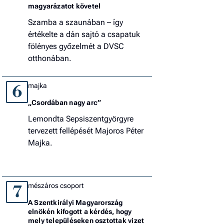
magyarázatot követel
Szamba a szaunában – így
értékelte a dán sajtó a csapatuk
fölényes győzelmét a DVSC
otthonában.
majka
6
„Csordában nagy arc”
Lemondta Sepsiszentgyörgyre
tervezett fellépését Majoros Péter
Majka.
mészáros csoport
7
A Szentkirályi Magyarország
elnökén kifogott a kérdés, hogy
mely településeken osztottak vizet