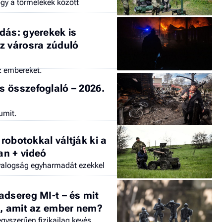
ogy a törmelékek között
dás: gyerekek is
z városra zúduló
z embereket.
 összefoglaló – 2026.
umit.
 robotokkal váltják ki a
an + videó
gyalogság egyharmadát ezekkel
adsereg MI-t – és mit
a, amit az ember nem?
gyszerűen fizikailag kevés.