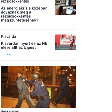
rezsicsökkentés
El
Az energiakrízis közepén
az
ágyaznak meg a
rezsicsökkentés
új
megszüntetésének?
Kisvárda
Kisvárdán nyert és az NB I
élére állt az Újpest
deák dániel