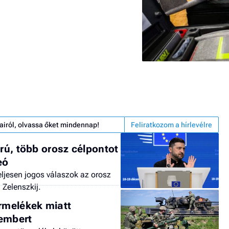
airól, olvassa őket mindennap!
Feliratkozom a hírlevélre
orú, több orosz célpontot
eó
ljesen jogos válaszok az orosz
 Zelenszkij.
melékek miatt
 embert