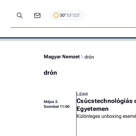
30°
33°/23°
Magyar Nemzet
drón
drón
LiDAR
Csúcstechnológiás d
Május 2.
Szombat 11:00
Egyetemen
Különleges unboxing esemén