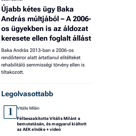
Újabb kétes ügy Baka
András múltjából – A 2006-
os ügyekben is az áldozat
keresete ellen foglalt állást
Baka András 2013-ban a 2006-os
rendőrterror alatt ártatlanul elítélteket
rehabilitáló semmisségi törvény ellen is
tiltakozott.
Legolvasottabb
Vitális Milán
1
Félbeszakította Vitális Milánt a
bemutatásán, és magyarul kiáltott
az AEK elnöke + videó