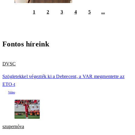
1
2
3
4
5
...
Fontos híreink
DVSC
Szögletekkel végezték ki a Debrecent, a VAR megmentette az
ETO-t
szupernóva