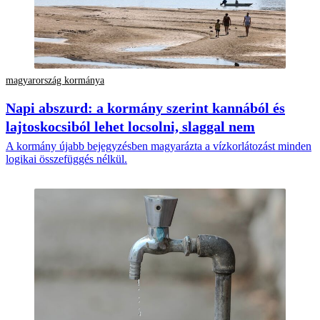
magyarország kormánya
Napi abszurd: a kormány szerint kannából és
lajtoskocsiból lehet locsolni, slaggal nem
A kormány újabb bejegyzésben magyarázta a vízkorlátozást minden
logikai összefüggés nélkül.