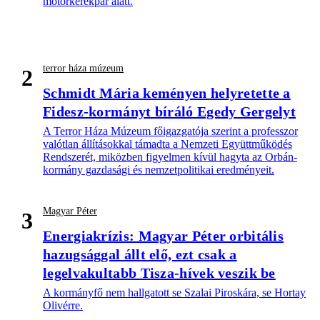
motorkerékpár alatt.
terror háza múzeum
2
Schmidt Mária keményen helyretette a
Fidesz-kormányt bíráló Egedy Gergelyt
A Terror Háza Múzeum főigazgatója szerint a professzor
valótlan állításokkal támadta a Nemzeti Együttműködés
Rendszerét, miközben figyelmen kívül hagyta az Orbán-
kormány gazdasági és nemzetpolitikai eredményeit.
Magyar Péter
3
Energiakrízis: Magyar Péter orbitális
hazugsággal állt elő, ezt csak a
legelvakultabb Tisza-hívek veszik be
A kormányfő nem hallgatott se Szalai Piroskára, se Hortay
Olivérre.