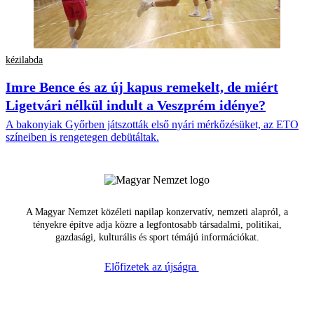
kézilabda
Imre Bence és az új kapus remekelt, de miért
Ligetvári nélkül indult a Veszprém idénye?
A bakonyiak Győrben játszották első nyári mérkőzésüket, az ETO
színeiben is rengetegen debütáltak.
A Magyar Nemzet közéleti napilap konzervatív, nemzeti alapról, a
tényekre építve adja közre a legfontosabb társadalmi, politikai,
gazdasági, kulturális és sport témájú információkat.
Előfizetek az újságra