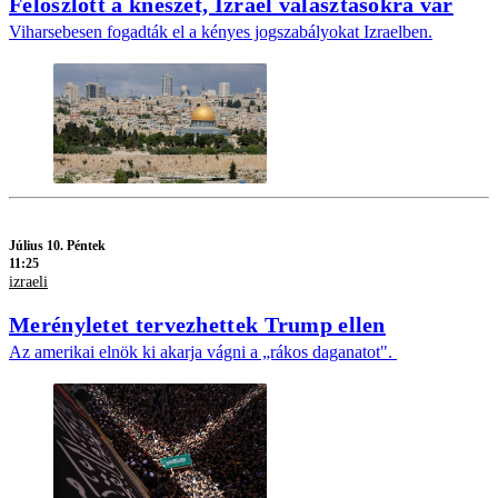
Feloszlott a kneszet, Izrael választásokra vár
Viharsebesen fogadták el a kényes jogszabályokat Izraelben.
Július 10. Péntek
11:25
izraeli
Merényletet tervezhettek Trump ellen
Az amerikai elnök ki akarja vágni a „rákos daganatot".