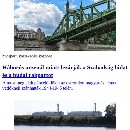
budapesti közlekedési központ
Háborús arzenál miatt lezárják a Szabadság hidat
és a budai rakpartot
A most megtalált páncélöklöket az ostromlott magyar és német
védőknek szánhatták 1944-1945 telén.