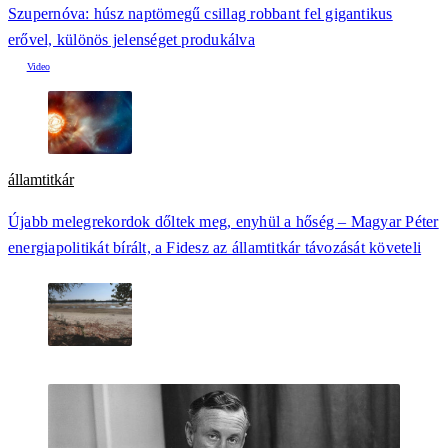
Szupernóva: húsz naptömegű csillag robbant fel gigantikus
erővel, különös jelenséget produkálva
államtitkár
Újabb melegrekordok dőltek meg, enyhül a hőség – Magyar Péter
energiapolitikát bírált, a Fidesz az államtitkár távozását követeli