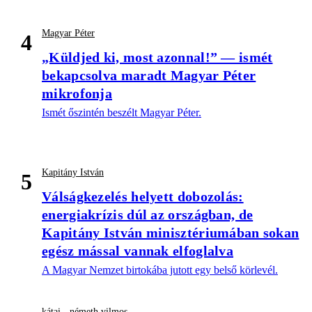
Magyar Péter
4
„Küldjed ki, most azonnal!” — ismét
bekapcsolva maradt Magyar Péter
mikrofonja
Ismét őszintén beszélt Magyar Péter.
Kapitány István
5
Válságkezelés helyett dobozolás:
energiakrízis dúl az országban, de
Kapitány István minisztériumában sokan
egész mással vannak elfoglalva
A Magyar Nemzet birtokába jutott egy belső körlevél.
kátai - németh vilmos