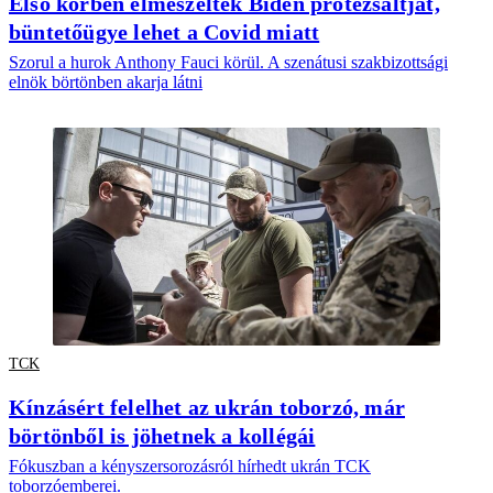
Első körben elmeszelték Biden protezsáltját,
büntetőügye lehet a Covid miatt
Szorul a hurok Anthony Fauci körül. A szenátusi szakbizottsági
elnök börtönben akarja látni
TCK
Kínzásért felelhet az ukrán toborzó, már
börtönből is jöhetnek a kollégái
Fókuszban a kényszersorozásról hírhedt ukrán TCK
toborzóemberei.