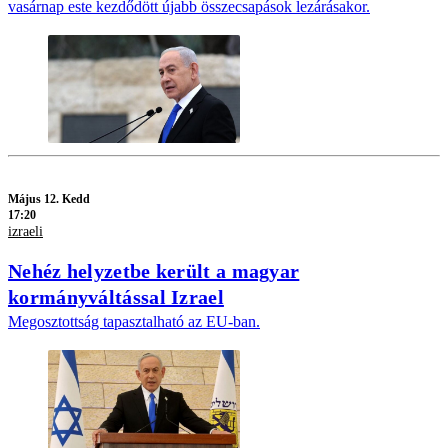
vasárnap este kezdődött újabb összecsapások lezárásakor.
Május 12. Kedd
17:20
izraeli
Nehéz helyzetbe került a magyar
kormányváltással Izrael
Megosztottság tapasztalható az EU-ban.