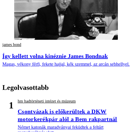
james bond
Így kellett volna kinéznie James Bondnak
Magas, vékony férfi, fekete hajjal, kék szemmel, az arcán sebhellyel.
Legolvasottabb
hm hadtörténeti intézet és múzeum
1
Csontvázak is előkerültek a DKW
motorkerékpár alól a Bem rakpartnál
Német katonák maradványai feküdtek a feltárt