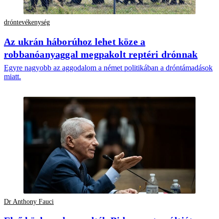
dróntevékenység
Az ukrán háborúhoz lehet köze a
robbanóanyaggal megpakolt reptéri drónnak
Egyre nagyobb az aggodalom a német politikában a dróntámadások
miatt.
Dr Anthony Fauci