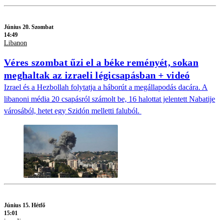
Június 20. Szombat
14:49
Libanon
Véres szombat űzi el a béke reményét, sokan
meghaltak az izraeli légicsapásban + videó
Izrael és a Hezbollah folytatja a háborút a megállapodás dacára. A
libanoni média 20 csapásról számolt be, 16 halottat jelentett Nabatije
városából, hetet egy Szidón melletti faluból.
Június 15. Hétfő
15:01