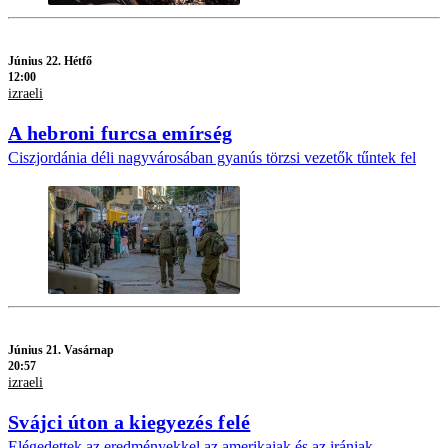
Június 22. Hétfő
12:00
izraeli
A hebroni furcsa emírség
Ciszjordánia déli nagyvárosában gyanús törzsi vezetők tűntek fel
Június 21. Vasárnap
20:57
izraeli
Svájci úton a kiegyezés felé
Elégedettek az eredményekkel az amerikaiak és az irániak.