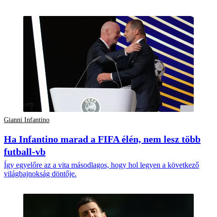
Gianni Infantino
Ha Infantino marad a FIFA élén, nem lesz több
futball-vb
Így egyelőre az a vita másodlagos, hogy hol legyen a következő
világbajnokság döntője.