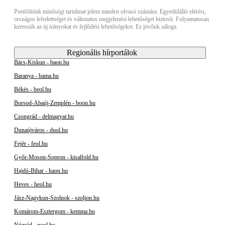
Portfóliónk minőségi tartalmat jelent minden olvasó számára. Egyedülálló elérést,
országos lefedettséget és változatos megjelenési lehetőséget biztosít. Folyamatosan
keressük az új irányokat és fejlődési lehetőségeket. Ez jövőnk záloga.
Regionális hírportálok
Bács-Kiskun - baon.hu
Baranya - bama.hu
Békés - beol.hu
Borsod-Abaúj-Zemplén - boon.hu
Csongrád - delmagyar.hu
Dunaújváros - duol.hu
Fejér - feol.hu
Győr-Moson-Sopron - kisalfold.hu
Hajdú-Bihar - haon.hu
Heves - heol.hu
Jász-Nagykun-Szolnok - szoljon.hu
Komárom-Esztergom - kemma.hu