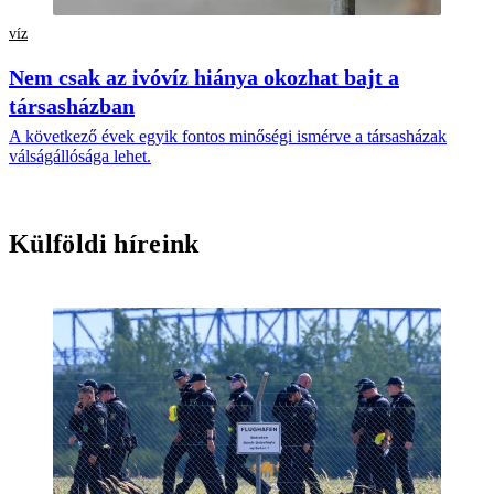
víz
Nem csak az ivóvíz hiánya okozhat bajt a
társasházban
A következő évek egyik fontos minőségi ismérve a társasházak
válságállósága lehet.
Külföldi híreink