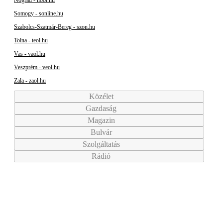
Nógrád - nool.hu
Somogy - sonline.hu
Szabolcs-Szatmár-Bereg - szon.hu
Tolna - teol.hu
Vas - vaol.hu
Veszprém - veol.hu
Zala - zaol.hu
Közélet
Gazdaság
Magazin
Bulvár
Szolgáltatás
Rádió