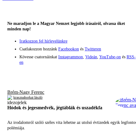
Ne maradjon le a Magyar Nemzet legjobb írásairól, olvassa őket
minden nap!
Iratkozzon fel hírlevelünkre
Csatlakozzon hozzánk
Facebookon
és
Twitteren
Kövesse csatornáinkat
Instagrammon
,
Videán
,
YouTube-on
és
RSS-
en
Brém-Nagy Ferenc
krasznahorkai lászló
Hódok és jegesmedvék, jégtáblák és uszadékfa
Az irodalomról szóló széles vita lehetne az utolsó évtizedek egyik legfont
polémiája.