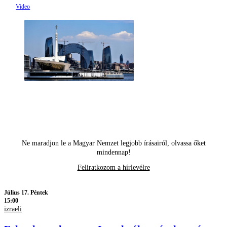
Ne maradjon le a Magyar Nemzet legjobb írásairól, olvassa őket
mindennap!
Feliratkozom a hírlevélre
Július 17. Péntek
15:00
izraeli