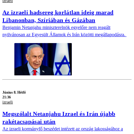
izraeli
Az izraeli hadsereg korlátlan ideig marad
Libanonban, Szíriában és Gázában
Benjamin Netanjahu miniszterelnök egyelőre nem reagált
nyilvánosan az Egyesült Államok és Irán közötti megállapodásra.
Június 8. Hétfő
21:36
izraeli
Megszólalt Netanjahu Izrael és Irán újabb
rakétacsapásai után
Az izraeli kormányfő beszédet intézett az ország lakosságához a