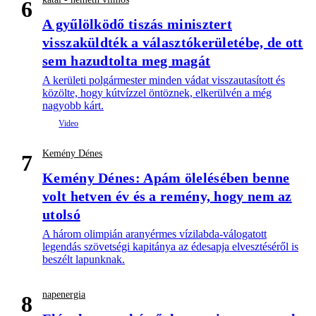
6
A gyűlölködő tiszás minisztert
visszaküldték a választókerületébe, de ott
sem hazudtolta meg magát
A kerületi polgármester minden vádat visszautasított és
közölte, hogy kútvízzel öntöznek, elkerülvén a még
nagyobb kárt.
Kemény Dénes
7
Kemény Dénes: Apám ölelésében benne
volt hetven év és a remény, hogy nem az
utolsó
A három olimpián aranyérmes vízilabda-válogatott
legendás szövetségi kapitánya az édesapja elvesztéséről is
beszélt lapunknak.
napenergia
8