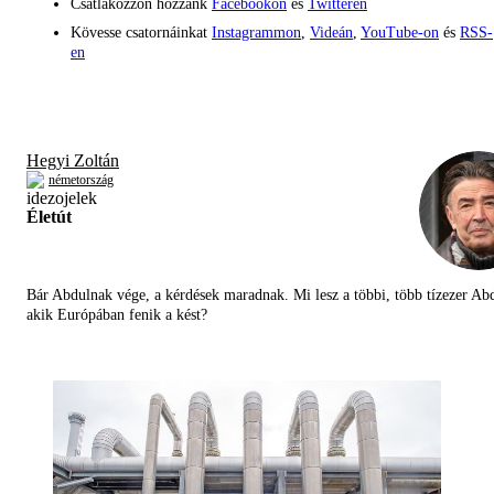
Csatlakozzon hozzánk
Facebookon
és
Twitteren
Kövesse csatornáinkat
Instagrammon
,
Videán
,
YouTube-on
és
RSS-
en
Hegyi Zoltán
németország
Életút
Bár Abdulnak vége, a kérdések maradnak. Mi lesz a többi, több tízezer Abd
akik Európában fenik a kést?