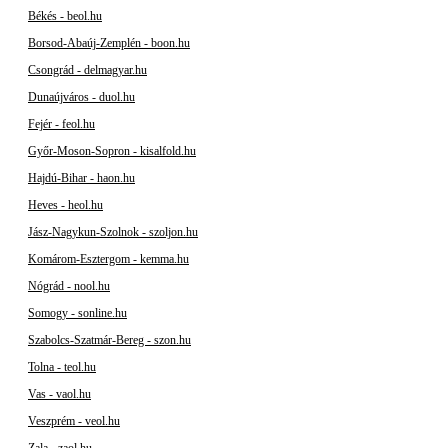
Békés - beol.hu
Borsod-Abaúj-Zemplén - boon.hu
Csongrád - delmagyar.hu
Dunaújváros - duol.hu
Fejér - feol.hu
Győr-Moson-Sopron - kisalfold.hu
Hajdú-Bihar - haon.hu
Heves - heol.hu
Jász-Nagykun-Szolnok - szoljon.hu
Komárom-Esztergom - kemma.hu
Nógrád - nool.hu
Somogy - sonline.hu
Szabolcs-Szatmár-Bereg - szon.hu
Tolna - teol.hu
Vas - vaol.hu
Veszprém - veol.hu