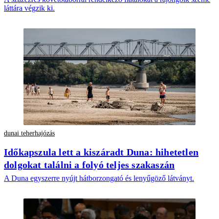
láttára végzik ki.
dunai teherhajózás
Időkapszula lett a kiszáradt Duna: hihetetlen
dolgokat találni a folyó teljes szakaszán
A Duna egyszerre nyújt hátborzongató és lenyűgöző látványt.