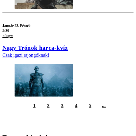
Január 23. Péntek
5:30
könyv
Nagy Trónok harca-kvíz
Csak igazi rajongóknak!
1
2
3
4
5
...