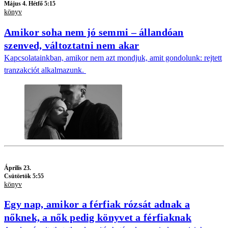
Május 4. Hétfő 5:15
könyv
Amikor soha nem jó semmi – állandóan
szenved, változtatni nem akar
Kapcsolatainkban, amikor nem azt mondjuk, amit gondolunk: rejtett
tranzakciót alkalmazunk.
Április 23.
Csütörtök 5:55
könyv
Egy nap, amikor a férfiak rózsát adnak a
nőknek, a nők pedig könyvet a férfiaknak