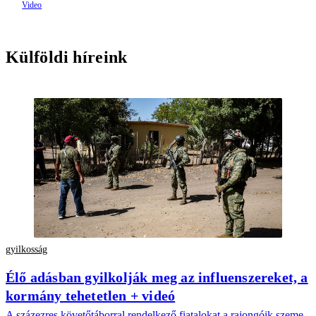
Külföldi híreink
gyilkosság
Élő adásban gyilkolják meg az influenszereket, a
kormány tehetetlen + videó
A százezres követőtáborral rendelkező fiatalokat a rajongóik szeme