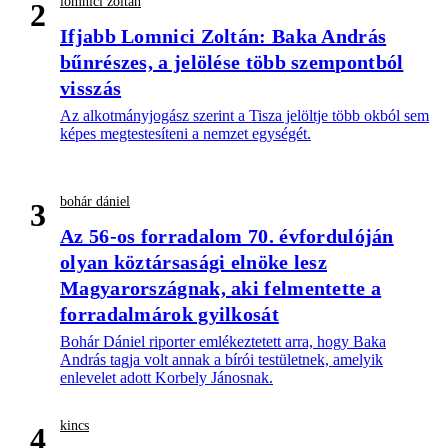
lomnici zoltán
2
Ifjabb Lomnici Zoltán: Baka András
bűnrészes, a jelölése több szempontból
visszás
Az alkotmányjogász szerint a Tisza jelöltje több okból sem
képes megtestesíteni a nemzet egységét.
bohár dániel
3
Az 56-os forradalom 70. évfordulóján
olyan köztársasági elnöke lesz
Magyarországnak, aki felmentette a
forradalmárok gyilkosát
Bohár Dániel riporter emlékeztetett arra, hogy Baka
András tagja volt annak a bírói testületnek, amelyik
enlevelet adott Korbely Jánosnak.
kincs
4