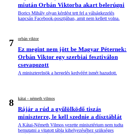
miután Orbán Viktorba akart belerúgni
Borics Mihály olyan kérdést tett fel a válságkezelés
kapcsán Facebook-posztjában, amit nem kellett volna.
orbán viktor
7
Ez megint nem jött be Magyar Péternek:
Orbán Viktor egy szerbiai fesztiválon
csevapozott
A miniszterelnök a hergelés kedvéért ismét hazudott.
kátai - németh vilmos
8
Rájár a rúd a gyűlölködő tiszás
miniszterre, le kell szednie a dísztáblát
A Kátai-Németh Vilmos vezette minisztérium nem tudta
bemutatni a vitatott tábla kihelyezéséhez szükséges