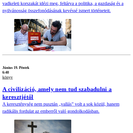
vadkeleti korszakát idézi meg, feltárva a politika, a gazdaság és a
nyilvánosság összefonódásának kevéssé ismert történeteit.
Június 19. Péntek
6:40
könyv
A civilizáció, amely nem tud szabadulni a
keresztjétől
A kereszténység nem pusztán „vallás” volt a sok közül, hanem
radikális fordulat az emberről való gondolkodásban.