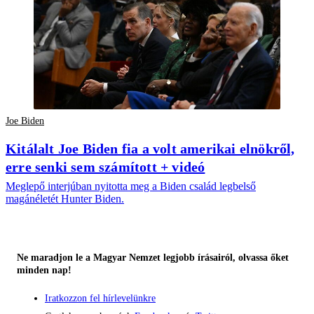
Joe Biden
Kitálalt Joe Biden fia a volt amerikai elnökről,
erre senki sem számított + videó
Meglepő interjúban nyitotta meg a Biden család legbelső
magánéletét Hunter Biden.
Ne maradjon le a Magyar Nemzet legjobb írásairól, olvassa őket
minden nap!
Iratkozzon fel hírlevelünkre