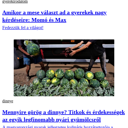
gyerekirodalom
Amikor a mese választ ad a gyerekek nagy
kérdéseire: Momó és Max
Fedezzük fel a világot!
dinnye
Mennyire görög a dinnye? Titkok és érdekességek
az egyik legfinomabb nyári gyümölcsről
A magyarországi nyarak jellegzetes kulináris hozzátartozója a