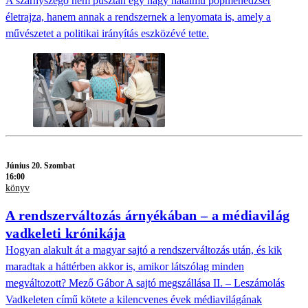
A szárnyszegő nem pusztán egy nagy hatalmú popmenedzser
életrajza, hanem annak a rendszernek a lenyomata is, amely a
művészetet a politikai irányítás eszközévé tette.
Június 20. Szombat
16:00
könyv
A rendszerváltozás árnyékában – a médiavilág
vadkeleti krónikája
Hogyan alakult át a magyar sajtó a rendszerváltozás után, és kik
maradtak a háttérben akkor is, amikor látszólag minden
megváltozott? Mező Gábor A sajtó megszállása II. – Leszámolás
Vadkeleten című kötete a kilencvenes évek médiavilágának