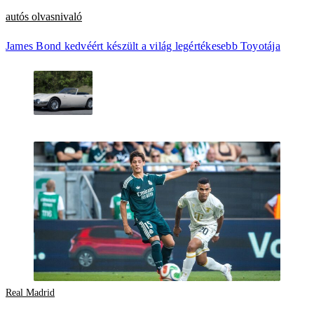
autós olvasnivaló
James Bond kedvéért készült a világ legértékesebb Toyotája
Real Madrid