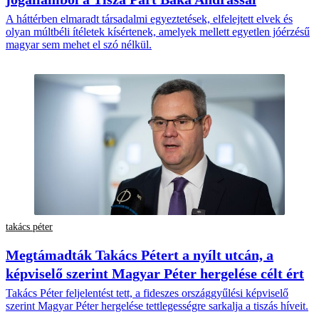
A háttérben elmaradt társadalmi egyeztetések, elfelejtett elvek és
olyan múltbéli ítéletek kísértenek, amelyek mellett egyetlen jóérzésű
magyar sem mehet el szó nélkül.
takács péter
Megtámadták Takács Pétert a nyílt utcán, a
képviselő szerint Magyar Péter hergelése célt ért
Takács Péter feljelentést tett, a fideszes országgyűlési képviselő
szerint Magyar Péter hergelése tettlegességre sarkalja a tiszás híveit.