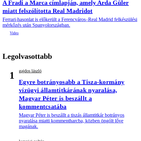
A Fradi a Marca címlapján, amely Arda Güler
miatt felszólította Real Madridot
Ferrari-hasonlat is előkerült a Ferencváros–Real Madrid felkészülési
mérkőzés után Spanyolországban.
Legolvasottabb
gajdos lászló
1
Egyre botrányosabb a Tisza-kormány
vízügyi államtitkárának nyaralása,
Magyar Péter is beszállt a
kommentcsatába
Magyar Péter is beszállt a tiszás államtitkár botrányos
nyaralása miatti kommentharcba, közben öngólt lőve
magának.