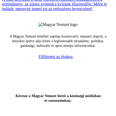
görögdinnye, az ízletes gyümölcs kvízünk főszereplője. Mérje le
tudását, mennyire ismeri ezt az egészséges ínyencséget!
A Magyar Nemzet közéleti napilap konzervatív, nemzeti alapról, a
tényekre építve adja közre a legfontosabb társadalmi, politikai,
gazdasági, kulturális és sport témájú információkat.
Előfizetek az újságra
Kövesse a Magyar Nemzet híreit a közösségi médiában
és csatornáinkon: