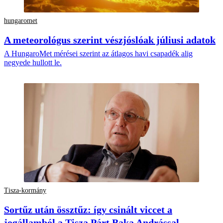
hungaromet
A meteorológus szerint vészjóslóak júliusi adatok
A HungaroMet mérései szerint az átlagos havi csapadék alig
negyede hullott le.
Tisza-kormány
Sortűz után össztűz: így csinált viccet a
jogállamból a Tisza Párt Baka Andrással