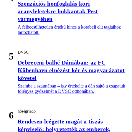
Szenzációs honfoglalás kori
aranyleletekre bukkantak Pest
vármegyében
A felbecsülhetetlen értékű kincs a korabeli elit tagjaihoz
tartozhatott.
DVSC
5
Debreceni balhé Dániában: az FC
Köbenhavn elnézést kér és magyarázatot
követel
Szamba a szaunában – így értékelte a dán sajtó a csapatuk
fölényes győzelmét a DVSC otthonában.
hőségriadó
6
Rendesen leégette magát a tiszás
képviselő: helyretették az emberek,