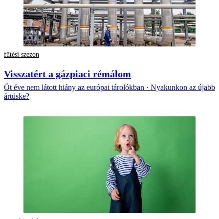
fűtési szezon
Visszatért a gázpiaci rémálom
Öt éve nem látott hiány az európai tárolókban · Nyakunkon az újabb
ártüske?