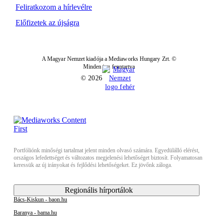
Feliratkozom a hírlevélre
Előfizetek az újságra
A Magyar Nemzet kiadója a Mediaworks Hungary Zrt. ©
Minden jog fenntartva
© 2026
Portfóliónk minőségi tartalmat jelent minden olvasó számára. Egyedülálló elérést,
országos lefedettséget és változatos megjelenési lehetőséget biztosít. Folyamatosan
keressük az új irányokat és fejlődési lehetőségeket. Ez jövőnk záloga.
Regionális hírportálok
Bács-Kiskun - baon.hu
Baranya - bama.hu