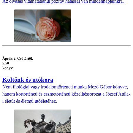
Az olvasás vitathatatlanul pozitív hatással van mindennapjainkra.
Április 2. Csütörtök
5:50
könyv
Költőnk és utókora
Nem filológiai vagy irodalomtörténeti munka Mező Gábor könyve,
hanem kortörténeti és eszmetörténeti közelítéssorozat a József Attila-
i életút és életmű utóéletéhez.