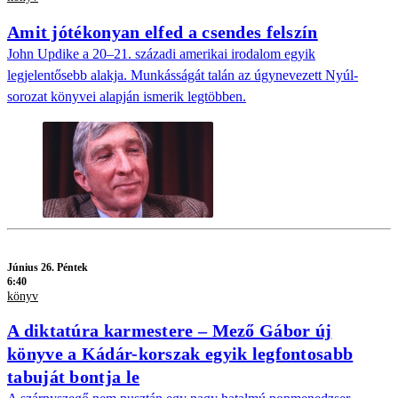
Amit jótékonyan elfed a csendes felszín
John Updike a 20–21. századi amerikai irodalom egyik
legjelentősebb alakja. Munkásságát talán az úgynevezett Nyúl-
sorozat könyvei alapján ismerik legtöbben.
Június 26. Péntek
6:40
könyv
A diktatúra karmestere – Mező Gábor új
könyve a Kádár-korszak egyik legfontosabb
tabuját bontja le