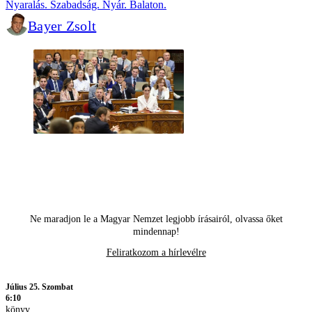
Nyaralás. Szabadság. Nyár. Balaton.
Bayer Zsolt
Ne maradjon le a Magyar Nemzet legjobb írásairól, olvassa őket
mindennap!
Feliratkozom a hírlevélre
Július 25. Szombat
6:10
könyv