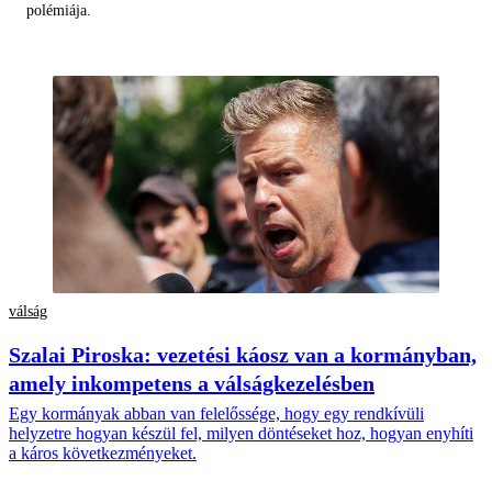
polémiája.
válság
Szalai Piroska: vezetési káosz van a kormányban,
amely inkompetens a válságkezelésben
Egy kormányak abban van felelőssége, hogy egy rendkívüli
helyzetre hogyan készül fel, milyen döntéseket hoz, hogyan enyhíti
a káros következményeket.