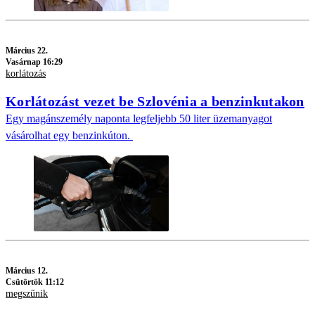
Március 22.
Vasárnap 16:29
korlátozás
Korlátozást vezet be Szlovénia a benzinkutakon
Egy magánszemély naponta legfeljebb 50 liter üzemanyagot
vásárolhat egy benzinkúton.
Március 12.
Csütörtök 11:12
megszűnik