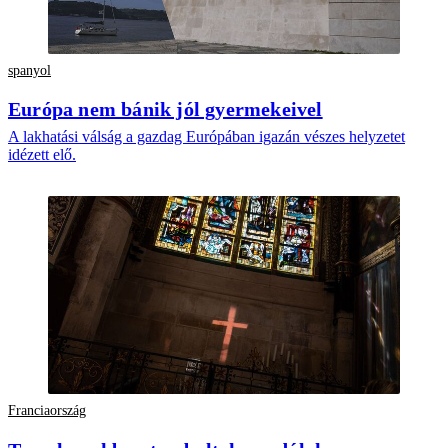
spanyol
Európa nem bánik jól gyermekeivel
A lakhatási válság a gazdag Európában igazán vészes helyzetet
idézett elő.
Franciaország