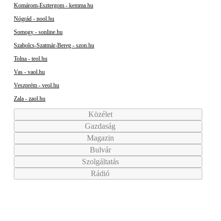
Komárom-Esztergom - kemma.hu
Nógrád - nool.hu
Somogy - sonline.hu
Szabolcs-Szatmár-Bereg - szon.hu
Tolna - teol.hu
Vas - vaol.hu
Veszprém - veol.hu
Zala - zaol.hu
Közélet
Gazdaság
Magazin
Bulvár
Szolgáltatás
Rádió