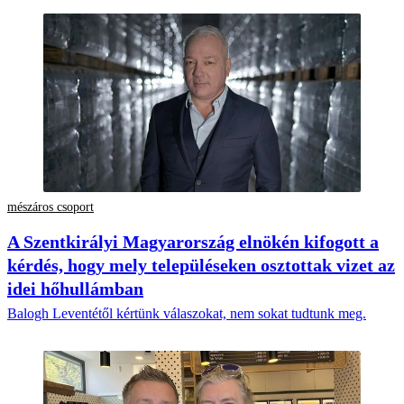
mészáros csoport
A Szentkirályi Magyarország elnökén kifogott a
kérdés, hogy mely településeken osztottak vizet az
idei hőhullámban
Balogh Leventétől kértünk válaszokat, nem sokat tudtunk meg.