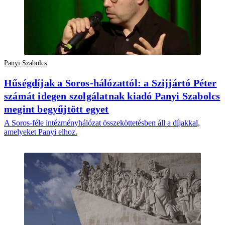
Panyi Szabolcs
Hűségdíjak a Soros-hálózattól: a Szijjártó Péter
számát idegen szolgálatnak kiadó Panyi Szabolcs
megint begyűjtött egyet
A Soros-féle intézményhálózat összeköttetésben áll a díjakkal,
amelyeket Panyi elhoz.