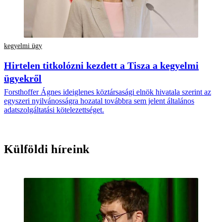
kegyelmi ügy
Hirtelen titkolózni kezdett a Tisza a kegyelmi
ügyekről
Forsthoffer Ágnes ideiglenes köztársasági elnök hivatala szerint az
egyszeri nyilvánosságra hozatal továbbra sem jelent általános
adatszolgáltatási kötelezettséget.
Külföldi híreink