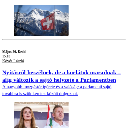
Május 26. Kedd
15:18
Kövér László
Nyitásról beszélnek, de a korlátok maradnak –
alig változik a sajtó helyzete a Parlamentben
A nagyobb mozgástér ígérete és a valóság: a parlamenti sajtó
továbbra is szűk keretek között dolgozhat.