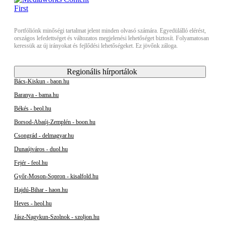
Portfóliónk minőségi tartalmat jelent minden olvasó számára. Egyedülálló elérést,
országos lefedettséget és változatos megjelenési lehetőséget biztosít. Folyamatosan
keressük az új irányokat és fejlődési lehetőségeket. Ez jövőnk záloga.
Regionális hírportálok
Bács-Kiskun - baon.hu
Baranya - bama.hu
Békés - beol.hu
Borsod-Abaúj-Zemplén - boon.hu
Csongrád - delmagyar.hu
Dunaújváros - duol.hu
Fejér - feol.hu
Győr-Moson-Sopron - kisalfold.hu
Hajdú-Bihar - haon.hu
Heves - heol.hu
Jász-Nagykun-Szolnok - szoljon.hu