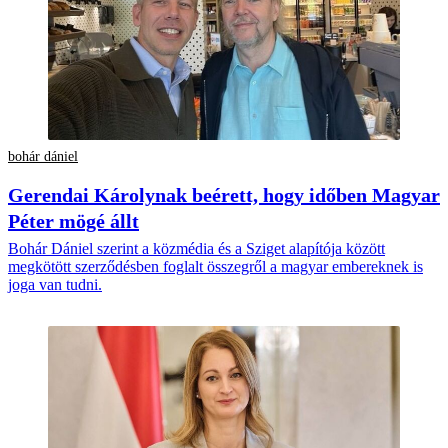
bohár dániel
Gerendai Károlynak beérett, hogy időben Magyar
Péter mögé állt
Bohár Dániel szerint a közmédia és a Sziget alapítója között
megkötött szerződésben foglalt összegről a magyar embereknek is
joga van tudni.