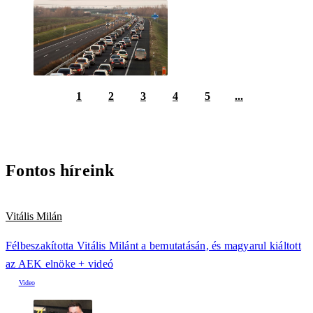
1
2
3
4
5
...
Fontos híreink
Vitális Milán
Félbeszakította Vitális Milánt a bemutatásán, és magyarul kiáltott
az AEK elnöke + videó