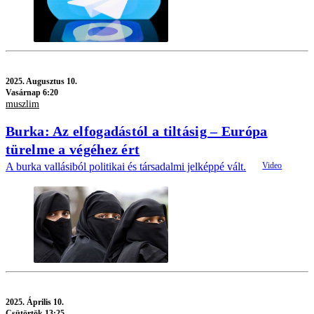
2025.
Augusztus 10.
Vasárnap 6:20
muszlim
Burka: Az elfogadástól a tiltásig – Európa
türelme a végéhez ért
A burka vallásiból politikai és társadalmi jelképpé vált.
2025.
Április 10.
Csütörtök 13:25