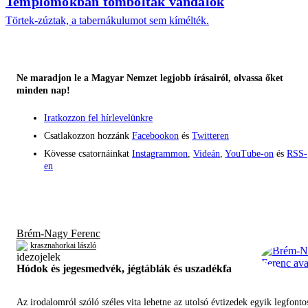
Templomokban tomboltak vandálok
Törtek-zúztak, a tabernákulumot sem kímélték.
Ne maradjon le a Magyar Nemzet legjobb írásairól, olvassa őket
minden nap!
Iratkozzon fel hírlevelünkre
Csatlakozzon hozzánk
Facebookon
és
Twitteren
Kövesse csatornáinkat
Instagrammon
,
Videán
,
YouTube-on
és
RSS-
en
Brém-Nagy Ferenc
krasznahorkai lászló
Hódok és jegesmedvék, jégtáblák és uszadékfa
Az irodalomról szóló széles vita lehetne az utolsó évtizedek egyik legfont