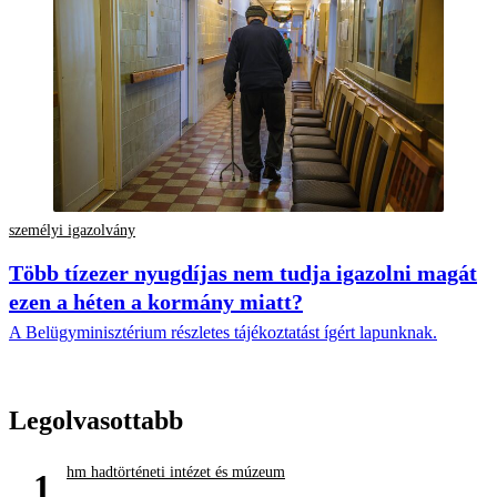
személyi igazolvány
Több tízezer nyugdíjas nem tudja igazolni magát
ezen a héten a kormány miatt?
A Belügyminisztérium részletes tájékoztatást ígért lapunknak.
Legolvasottabb
hm hadtörténeti intézet és múzeum
1