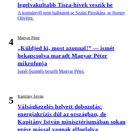
legelvakultabb Tisza-hívek veszik be
A kormányfő nem hallgatott se Szalai Piroskára, se Hortay
Olivérre.
Magyar Péter
4
„Küldjed ki, most azonnal!” — ismét
bekapcsolva maradt Magyar Péter
mikrofonja
Ismét őszintén beszélt Magyar Péter.
Kapitány István
5
Válságkezelés helyett dobozolás:
energiakrízis dúl az országban, de
Kapitány István minisztériumában sokan
egész mással vannak elfoglalva