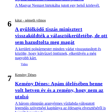
A Magyar Nemzet birtokába jutott egy belső körlevél.
kátai - németh vilmos
6
A gyűlölködő tiszás minisztert
visszaküldték a választókerületébe, de ott
sem hazudtolta meg magát
A kerületi polgármester minden vádat visszautasított és
közölte, hogy kútvízzel öntöznek, elkerülvén a még
nagyobb kárt.
Kemény Dénes
7
Kemény Dénes: Apám ölelésében benne
volt hetven év és a remény, hogy nem az
utolsó
A három olimpián aranyérmes vízilabda-válogatott
legendás szövetségi kapitánya az édesapja elvesztéséről is