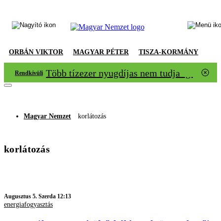
ORBÁN VIKTOR
MAGYAR PÉTER
TISZA-KORMÁNY
Több tízezer nyugdíjas nem tudja igazolni
Rendkívüli
Magyar Nemzet
korlátozás
korlátozás
Augusztus 5. Szerda 12:13
energiafogyasztás