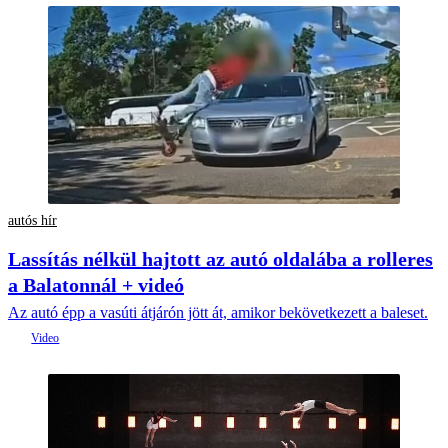
autós hír
Lassítás nélkül hajtott az autó oldalába a rolleres
a Balatonnál + videó
Az autó épp a vasúti átjárón jött át, amikor bekövetkezett a baleset.