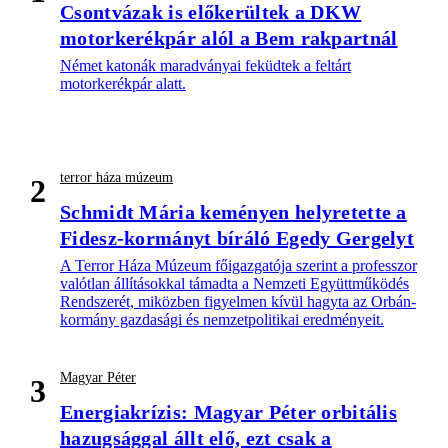
Csontvázak is előkerültek a DKW
motorkerékpár alól a Bem rakpartnál
Német katonák maradványai feküdtek a feltárt
motorkerékpár alatt.
terror háza múzeum
2
Schmidt Mária keményen helyretette a
Fidesz-kormányt bíráló Egedy Gergelyt
A Terror Háza Múzeum főigazgatója szerint a professzor
valótlan állításokkal támadta a Nemzeti Együttműködés
Rendszerét, miközben figyelmen kívül hagyta az Orbán-
kormány gazdasági és nemzetpolitikai eredményeit.
Magyar Péter
3
Energiakrízis: Magyar Péter orbitális
hazugsággal állt elő, ezt csak a