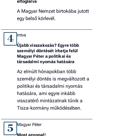
elfoglalva
A Magyar Nemzet birtokába jutott
egy belső körlevél.
mtva
4
Újabb visszakozás? Egyre több
személyi döntését írhatja felül
Magyar Péter a politikai és
társadalmi nyomás hatására
Az elmúlt hónapokban több
személyi döntés is megváltozott a
politikai és társadalmi nyomás
hatására, ami egyre inkább
visszatérő mintázatnak tűnik a
Tisza-kormány működésében.
Magyar Péter
5
Most azonnal!