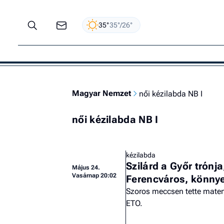
35°
35°/26°
Magyar Nemzet
női kézilabda NB I
női kézilabda NB I
kézilabda
Szilárd a Győr trónj
Május 24.
Vasárnap 20:02
Ferencváros, könny
Szoros meccsen tette matem
ETO.