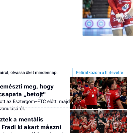
airól, olvassa őket mindennap!
Feliratkozom a hírlevélre
 emészti meg, hogy
csapata „betojt"
ott az Esztergom–FTC előtt, majd
avonulásáról.
ztek a mentális
Fradi ki akart mászni