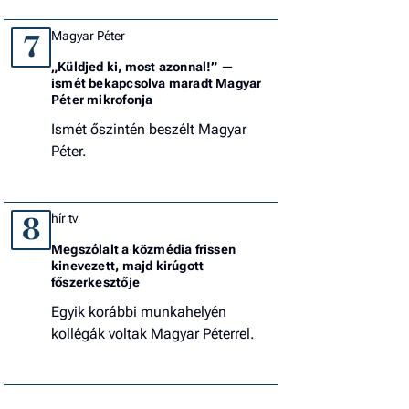
Magyar Péter
7
„Küldjed ki, most azonnal!” —
ismét bekapcsolva maradt Magyar
Péter mikrofonja
Ismét őszintén beszélt Magyar
Péter.
hír tv
8
Megszólalt a közmédia frissen
kinevezett, majd kirúgott
főszerkesztője
Egyik korábbi munkahelyén
kollégák voltak Magyar Péterrel.