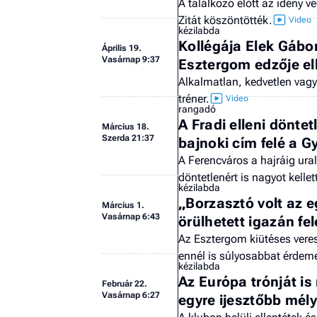
A találkozó előtt az idény 
Zitát köszöntötték.
kézilabda
Kollégája Elek Gábor 
Április 19.
Vasárnap 9:37
Esztergom edzője el
Alkalmatlan, kedvetlen vagy i
tréner.
rangadó
A Fradi elleni döntet
Március 18.
Szerda 21:37
bajnoki cím felé a G
A Ferencváros a hajráig ura
döntetlenért is nagyot kellet
kézilabda
„Borzasztó volt az 
Március 1.
Vasárnap 6:43
örülhetett igazán fe
Az Esztergom kiütéses veres
ennél is súlyosabbat érdeme
kézilabda
Az Európa trónját i
Február 22.
Vasárnap 6:27
egyre ijesztőbb mél