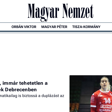
ORBÁN VIKTOR
MAGYAR PÉTER
TISZA-KORMÁNY
a, immár tehetetlen a
ek Debrecenben
atikailag is biztossá a duplázást az