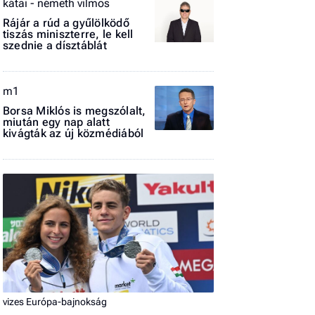
kátai - németh vilmos
El
Rájár a rúd a gyűlölködő
az
tiszás miniszterre, le kell
szednie a dísztáblát
új
m1
Borsa Miklós is megszólalt,
miután egy nap alatt
kivágták az új közmédiából
vizes Európa-bajnokság