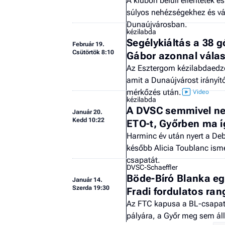
A klubon belüli ellentétek 
súlyos nehézségekhez és vá
Dunaújvárosban.
kézilabda
Segélykiáltás a 38 g
Február 19.
Csütörtök 8:10
Gábor azonnal válas
Az Esztergom kézilabdaedzőj
amit a Dunaújvárost irányí
mérkőzés után.
kézilabda
A DVSC semmivel ne
Január 20.
Kedd 10:22
ETO-t, Győrben ma í
Harminc év után nyert a De
később Alicia Toublanc ismé
csapatát.
DVSC-Schaeffler
Böde-Bíró Blanka egy
Január 14.
Szerda 19:30
Fradi fordulatos ran
Az FTC kapusa a BL-csapato
pályára, a Győr meg sem állt