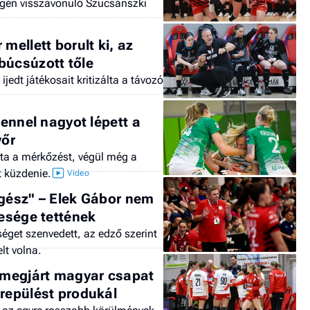
végén visszavonuló Szucsánszki
mellett borult ki, az
búcsúzott tőle
jedt játékosait kritizálta a távozó
lennel nagyot lépett a
yőr
lta a mérkőzést, végül még a
t küzdenie.
egész" – Elek Gábor nem
lesége tettének
éget szenvedett, az edző szerint
lt volna.
s megjárt magyar csapat
yrepülést produkál