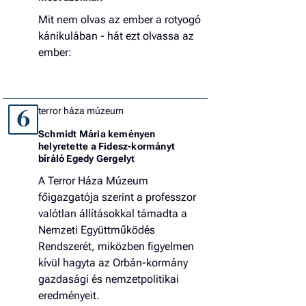
Mit nem olvas az ember a rotyogó
kánikulában - hát ezt olvassa az
ember:
terror háza múzeum
6
Schmidt Mária keményen
helyretette a Fidesz-kormányt
bíráló Egedy Gergelyt
A Terror Háza Múzeum
főigazgatója szerint a professzor
valótlan állításokkal támadta a
Nemzeti Együttműködés
Rendszerét, miközben figyelmen
kívül hagyta az Orbán-kormány
gazdasági és nemzetpolitikai
eredményeit.