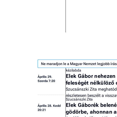
Ne maradjon le a Magyar Nemzet legjobb írás
kézilabda
Elek Gábor nehezen
Április 29.
Szerda 7:20
feleségét nélkülöző 
Szucsánszki Zita meghatód
részletesen beszélt a vissz
Szucsánszki Zita
Elek Gáborék belené
Április 28. Kedd
20:21
gödörbe, ahonnan a 