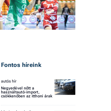
I
E
G
Fontos híreink
P
autós hír
Jobba
- heti
Negyedével nőtt a
használtautó-import,
vélem
csökkenőben az itthoni árak
Fel
a hí