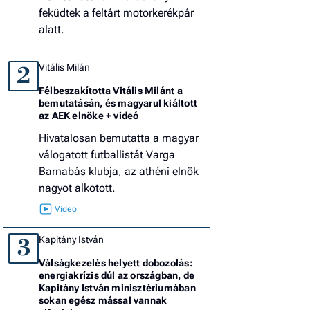
feküdtek a feltárt motorkerékpár
alatt.
Vitális Milán
2
Félbeszakította Vitális Milánt a
bemutatásán, és magyarul kiáltott
az AEK elnöke + videó
Hivatalosan bemutatta a magyar
válogatott futballistát Varga
Barnabás klubja, az athéni elnök
nagyot alkotott.
Kapitány István
3
Válságkezelés helyett dobozolás:
energiakrízis dúl az országban, de
Kapitány István minisztériumában
sokan egész mással vannak