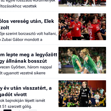
és az egyre rosszabb körülmények
ltozásokhoz vezettek
ólos vereség után, Elek
zolt
e szerint borzasztó volt hallani,
tó Zubai Gábor mondott a
m lepte meg a legyőzött
gy állnának bosszút
brecen Győrben, három nappal
t ugyanott vezetné sikerre
 év után visszatért, a
gadót vívott
k bajnokiján lépett ismét
 51 szerzett gólig.