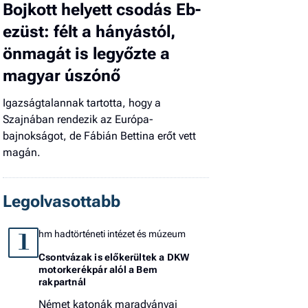
Bojkott helyett csodás Eb-
ezüst: félt a hányástól,
önmagát is legyőzte a
magyar úszónő
Igazságtalannak tartotta, hogy a
Szajnában rendezik az Európa-
bajnokságot, de Fábián Bettina erőt vett
magán.
Legolvasottabb
hm hadtörténeti intézet és múzeum
1
Csontvázak is előkerültek a DKW
motorkerékpár alól a Bem
rakpartnál
Német katonák maradványai