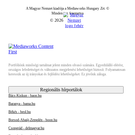
A Magyar Nemzet kiadója a Mediaworks Hungary Zrt. ©
Minden jog fenntartva
© 2026
Portfóliónk minőségi tartalmat jelent minden olvasó számára. Egyedülálló elérést,
országos lefedettséget és változatos megjelenési lehetőséget biztosít. Folyamatosan
keressük az új irányokat és fejlődési lehetőségeket. Ez jövőnk záloga.
Regionális hírportálok
Bács-Kiskun - baon.hu
Baranya - bama.hu
Békés - beol.hu
Borsod-Abaúj-Zemplén - boon.hu
Csongrád - delmagyar.hu