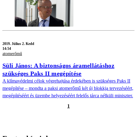
2019.
Július 2. Kedd
14:54
atomerőmű
Süli János: A biztonságos áramellátáshoz
szükséges Paks II megépítése
A klímavédelmi célok végrehajtása érdekében is szükséges Paks II
megépítése – mondta a paksi atomerőmű két új blokkja tervezéséért,
megépítéséért és üzembe helyezéséért felelős tárca nélküli miniszter.
1