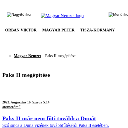
ORBÁN VIKTOR
MAGYAR PÉTER
TISZA-KORMÁNY
Magyar Nemzet
Paks II megépítése
Paks II megépítése
2023.
Augusztus 16. Szerda 5:14
atomerőmű
Paks II már nem fűti tovább a Dunát
Szó sincs a Duna vizének továbbfűtéséről Paks II esetében.