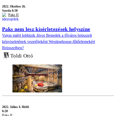
2022.
Október 26.
Szerda 6:58
Paks II
Paks nem lesz kísérletezések helyszíne
Vajon miért lobbizik Jávor Benedek a főváros brüsszeli
képviseletének vezetőjeként Westinghouse-fűtőelemekért
Brüsszelben?
Toldi Ottó
2022.
Július 4. Hétfő
6:20
Paks II