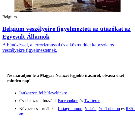
Belgium
Belgium veszélyeire figyelmezteti az utazókat az
Egyesült Államok
A bűnözéssel, a terrorizmussal és a közrenddel kapcsolatos
veszélyekre figyelmeztetnek.
Ne maradjon le a Magyar Nemzet legjobb írásairól, olvassa őket
minden nap!
Iratkozzon fel hírlevelünkre
Csatlakozzon hozzánk
Facebookon
és
Twitteren
Kövesse csatornáinkat
Instagrammon
,
Videán
,
YouTube-on
és
RSS-
en