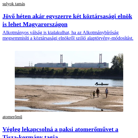
sulyok tamás
Jövő héten akár egyszerre két köztársasági elnök
is lehet Magyarországon
Alkotmányos válság is kialakulhat, ha az Alkotmánybíróság
megsemmisíti a köztársasági elnökről szóló alaptörvény-módosítást.
atomerőmű
Végleg lekapcsolná a paksi atomerőművet a
Tisza-kormány tagja