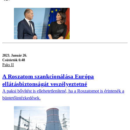
2023.
Január 26.
Csütörtök 6:48
Paks II
A Roszatom szankcionálása Európa
ellátásbiztonságát veszélyeztetné
A paksi bővítést is ellehetetlenítené, ha a Roszatomot is érintenék a
büntetőintézkedések.