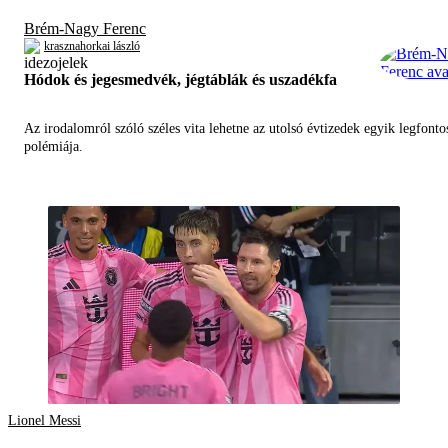
Brém-Nagy Ferenc
krasznahorkai lászló
Hódok és jegesmedvék, jégtáblák és uszadékfa
Az irodalomról szóló széles vita lehetne az utolsó évtizedek egyik legfont
polémiája.
Lionel Messi