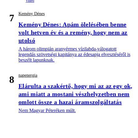
Kemény Dénes
7
Kemény Dénes: Apám ölelésében benne
volt hetven év és a remény, hogy nem az
utolsó
A három olimpián aranyérmes vízilabda-válogatott
legendás szövetségi kapitánya az édesapja elvesztéséről is
beszélt lapunknak.
napenergia
8
Elárulta a szakértő, hogy mi az az egy ok,
ami miatt a mostani vészhelyzetben nem
omlott össze a hazai áramszolgáltatás
Nem Magyar Péteréken múlt.