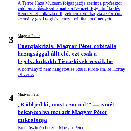
A Terror Háza Múzeum főigazgatója szerint a professzor
valótlan állításokkal támadta a Nemzeti Együttműködés
Rendszerét, miközben figyelmen kívül hagyta az Orbán-
kormány gazdasági és nemzetpolitikai eredményeit.
Magyar Péter
3
Energiakrízis: Magyar Péter orbitális
hazugsággal állt elő, ezt csak a
legelvakultabb Tisza-hívek veszik be
A kormányfő nem hallgatott se Szalai Piroskára, se Hortay
Olivérre.
Magyar Péter
4
„Küldjed ki, most azonnal!” — ismét
bekapcsolva maradt Magyar Péter
mikrofonja
Ismét őszintén beszélt Magyar Péter.