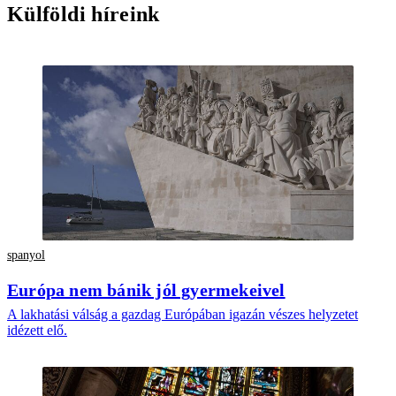
Külföldi híreink
spanyol
Európa nem bánik jól gyermekeivel
A lakhatási válság a gazdag Európában igazán vészes helyzetet
idézett elő.