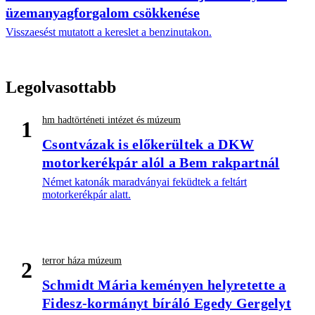
üzemanyagforgalom csökkenése
Visszaesést mutatott a kereslet a benzinutakon.
Legolvasottabb
hm hadtörténeti intézet és múzeum
1
Csontvázak is előkerültek a DKW
motorkerékpár alól a Bem rakpartnál
Német katonák maradványai feküdtek a feltárt
motorkerékpár alatt.
terror háza múzeum
2
Schmidt Mária keményen helyretette a
Fidesz-kormányt bíráló Egedy Gergelyt