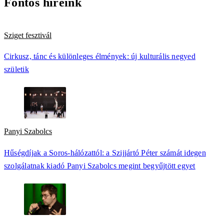
Fontos híreink
Sziget fesztivál
Cirkusz, tánc és különleges élmények: új kulturális negyed
születik
Panyi Szabolcs
Hűségdíjak a Soros-hálózattól: a Szijjártó Péter számát idegen
szolgálatnak kiadó Panyi Szabolcs megint begyűjtött egyet