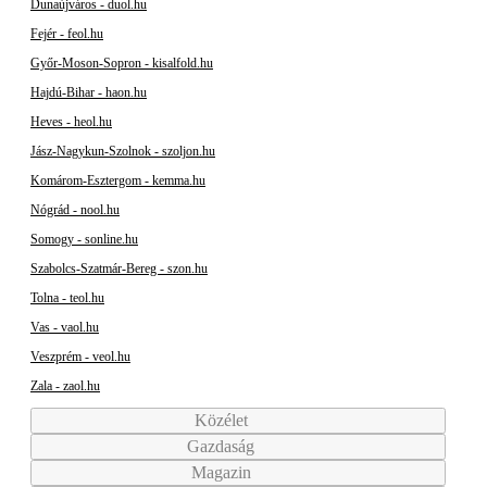
Dunaújváros - duol.hu
Fejér - feol.hu
Győr-Moson-Sopron - kisalfold.hu
Hajdú-Bihar - haon.hu
Heves - heol.hu
Jász-Nagykun-Szolnok - szoljon.hu
Komárom-Esztergom - kemma.hu
Nógrád - nool.hu
Somogy - sonline.hu
Szabolcs-Szatmár-Bereg - szon.hu
Tolna - teol.hu
Vas - vaol.hu
Veszprém - veol.hu
Zala - zaol.hu
Közélet
Gazdaság
Magazin