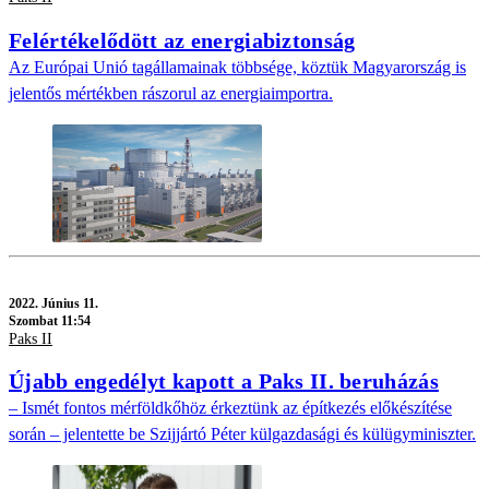
Felértékelődött az energiabiztonság
Az Európai Unió tagállamainak többsége, köztük Magyarország is
jelentős mértékben rászorul az energiaimportra.
2022.
Június 11.
Szombat 11:54
Paks II
Újabb engedélyt kapott a Paks II. beruházás
– Ismét fontos mérföldkőhöz érkeztünk az építkezés előkészítése
során – jelentette be Szijjártó Péter külgazdasági és külügyminiszter.