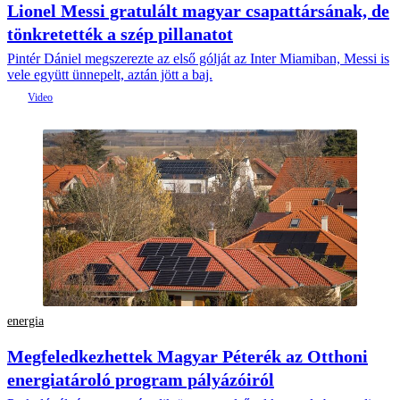
Lionel Messi gratulált magyar csapattársának, de
tönkretették a szép pillanatot
Pintér Dániel megszerezte az első gólját az Inter Miamiban, Messi is
vele együtt ünnepelt, aztán jött a baj.
energia
Megfeledkezhettek Magyar Péterék az Otthoni
energiatároló program pályázóiról