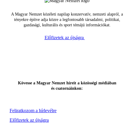
A Magyar Nemzet közéleti napilap konzervatív, nemzeti alapról, a
tényekre építve adja közre a legfontosabb társadalmi, politikai,
gazdasági, kulturális és sport témájú információkat.
Előfizetek az újságra
Kövesse a Magyar Nemzet híreit a közösségi médiában
és csatornáinkon:
Feliratkozom a hírlevélre
Előfizetek az újságra