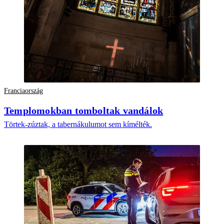
Franciaország
Templomokban tomboltak vandálok
Törtek-zúztak, a tabernákulumot sem kímélték.