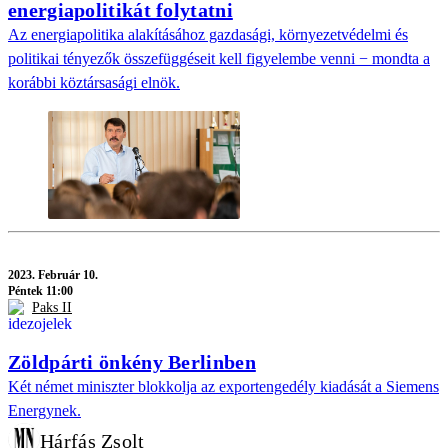
energiapolitikát folytatni
Az energiapolitika alakításához gazdasági, környezetvédelmi és
politikai tényezők összefüggéseit kell figyelembe venni − mondta a
korábbi köztársasági elnök.
2023.
Február 10.
Péntek 11:00
Paks II
Zöldpárti önkény Berlinben
Két német miniszter blokkolja az exportengedély kiadását a Siemens
Energynek.
Hárfás Zsolt