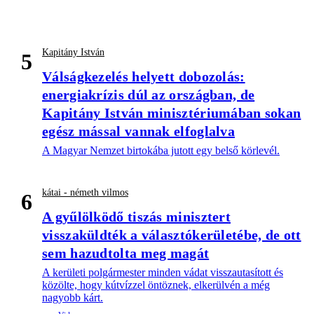
Kapitány István
5
Válságkezelés helyett dobozolás:
energiakrízis dúl az országban, de
Kapitány István minisztériumában sokan
egész mással vannak elfoglalva
A Magyar Nemzet birtokába jutott egy belső körlevél.
kátai - németh vilmos
6
A gyűlölködő tiszás minisztert
visszaküldték a választókerületébe, de ott
sem hazudtolta meg magát
A kerületi polgármester minden vádat visszautasított és
közölte, hogy kútvízzel öntöznek, elkerülvén a még
nagyobb kárt.