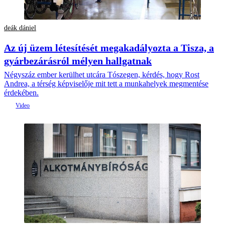
deák dániel
Az új üzem létesítését megakadályozta a Tisza, a
gyárbezárásról mélyen hallgatnak
Négyszáz ember kerülhet utcára Tószegen, kérdés, hogy Rost
Andrea, a térség képviselője mit tett a munkahelyek megmentése
érdekében.