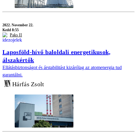
2022.
November 22.
Kedd 8:55
Paks II
Laposföld-hívő baloldali energetikusok,
álszakértők
Ellátásbiztonságot és árstabilitást kizárólag az atomenergia tud
garantálni.
Hárfás Zsolt