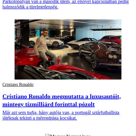
Parkolópályán van a második ütem, az elsővel kapcsolatban pedig
halmozódik a türelmetlenség.
Cristiano Ronaldo
Cristiano Ronaldo megmutatta a luxusautóit,
mintegy tízmilliárd forinttal pózolt
Már azt sem tudja, hány autója van, a portugál sztárfutballista
játéknak tekinti a méregdrága kocsikat.