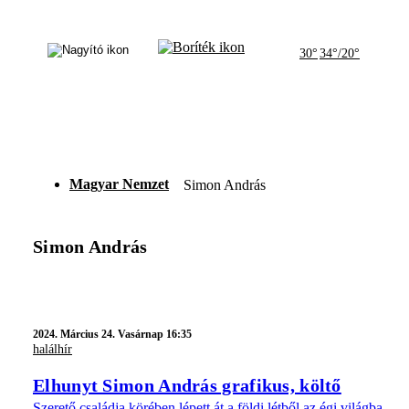
30°
34°/20°
Magyar Nemzet
Simon András
Simon András
2024.
Március 24. Vasárnap 16:35
halálhír
Elhunyt Simon András grafikus, költő
Szerető családja körében lépett át a földi létből az égi világba.