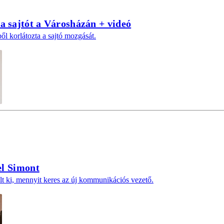
a sajtót a Városházán + videó
l korlátozta a sajtó mozgását.
fel Simont
lt ki, mennyit keres az új kommunikációs vezető.