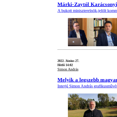
Márki-Zaytól Karácsonyi
A bukott miniszterelnök-jelölt kom
2022.
Június 27.
Hétfő 14:02
Simon András
Melyik a legszebb magya
Interjú Simon András grafikusművéss