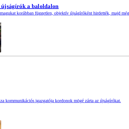
t újságírók a baloldalon
 magukat korábban független, objektív újságíróként hirdették, majd mégi
za kommunikációs igazgatója kordonok mögé zárta az újságírókat.