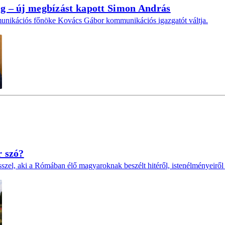
g – új megbízást kapott Simon András
munikációs főnöke Kovács Gábor kommunikációs igazgatót váltja.
r szó?
zel, aki a Rómában élő magyaroknak beszélt hitéről, istenélményeiről