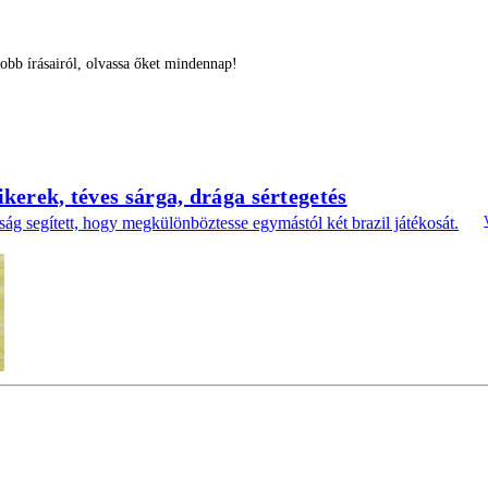
bb írásairól, olvassa őket mindennap!
ikerek, téves sárga, drága sértegetés
ág segített, hogy megkülönböztesse egymástól két brazil játékosát.