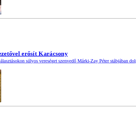
zetővel erősít Karácsony
álasztásokon súlyos vereséget szenvedő Márki-Zay Péter stábjában dol