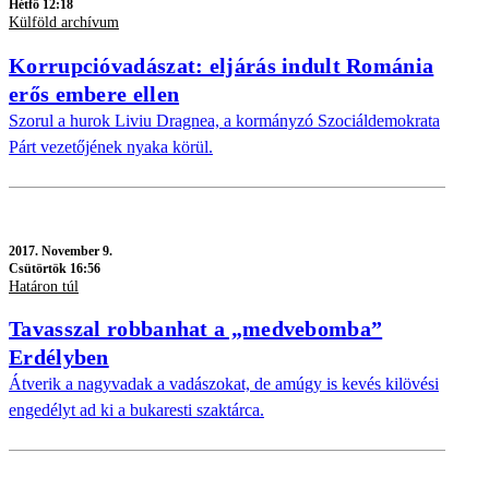
Hétfő 12:18
Külföld archívum
Korrupcióvadászat: eljárás indult Románia
erős embere ellen
Szorul a hurok Liviu Dragnea, a kormányzó Szociáldemokrata
Párt vezetőjének nyaka körül.
2017.
November 9.
Csütörtök 16:56
Határon túl
Tavasszal robbanhat a „medvebomba”
Erdélyben
Átverik a nagyvadak a vadászokat, de amúgy is kevés kilövési
engedélyt ad ki a bukaresti szaktárca.