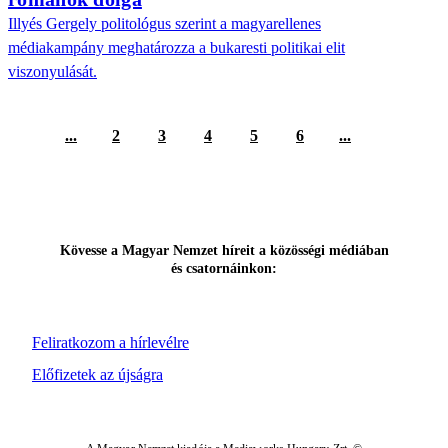
Illyés Gergely politológus szerint a magyarellenes
médiakampány meghatározza a bukaresti politikai elit
viszonyulását.
...
2
3
4
5
6
...
Kövesse a Magyar Nemzet híreit a közösségi médiában
és csatornáinkon:
Feliratkozom a hírlevélre
Előfizetek az újságra