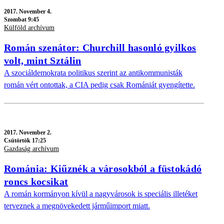
2017.
November 4.
Szombat 9:45
Külföld archívum
Román szenátor: Churchill hasonló gyilkos
volt, mint Sztálin
A szociáldemokrata politikus szerint az antikommunisták
román vért ontottak, a CIA pedig csak Romániát gyengítette.
2017.
November 2.
Csütörtök 17:25
Gazdaság archívum
Románia: Kiűznék a városokból a füstokádó
roncs kocsikat
A román kormányon kívül a nagyvárosok is speciális illetéket
terveznek a megnövekedett járműimport miatt.