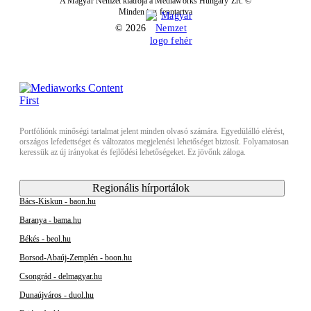
A Magyar Nemzet kiadója a Mediaworks Hungary Zrt. ©
Minden jog fenntartva
© 2026
Portfóliónk minőségi tartalmat jelent minden olvasó számára. Egyedülálló elérést,
országos lefedettséget és változatos megjelenési lehetőséget biztosít. Folyamatosan
keressük az új irányokat és fejlődési lehetőségeket. Ez jövőnk záloga.
Regionális hírportálok
Bács-Kiskun - baon.hu
Baranya - bama.hu
Békés - beol.hu
Borsod-Abaúj-Zemplén - boon.hu
Csongrád - delmagyar.hu
Dunaújváros - duol.hu