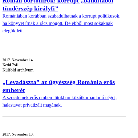
Román börtönírók: korrupt „banditából
tündérszép királyfi”
Romániában korábban szabadulhatnak a korrupt politikusok,
ha könyvet írnak a rács mögött. De ebből most sokaknak
elegük lett.
2017.
November 14.
Kedd 7:41
Külföld archívum
„Levadászta” az ügyészség Románia erős
emberét
A szocdemek erős embere titokban közútkarbantartó céget,
halastavat privatizált magának.
2017.
November 13.