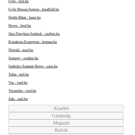
Fejér - feol.hu
Győr-Moson-Sopron - kisalfold.hu
Hajdú-Bihar - haon.hu
Heves - heol.hu
Jász-Nagykun-Szolnok - szoljon.hu
Komárom-Esztergom - kemma.hu
Nógrád - nool.hu
Somogy - sonline.hu
Szabolcs-Szatmár-Bereg - szon.hu
Tolna - teol.hu
Vas - vaol.hu
Veszprém - veol.hu
Zala - zaol.hu
Közélet
Gazdaság
Magazin
Bulvár