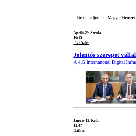
Ne maradjon le a Magyar Nemzet l
Április 29. Szerda
16:15
távközlés
Jelentős szerepet válla
A 4iG International Digital Infra
Január 13. Kedd
12:47
Balkán