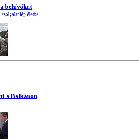
 a behívókat
 szolgálat lép életbe.
zti a Balkánon