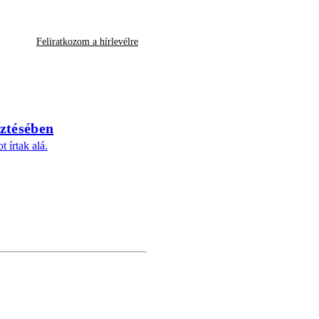
Feliratkozom a hírlevélre
sztésében
 írtak alá.