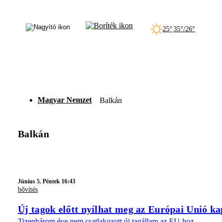
25°
35°/26°
Magyar Nemzet
Balkán
Balkán
Június 5. Péntek 16:43
bővítés
Új tagok előtt nyílhat meg az Európai Unió k
Tizenhárom éve nem csatlakozott új tagállam az EU-hoz.