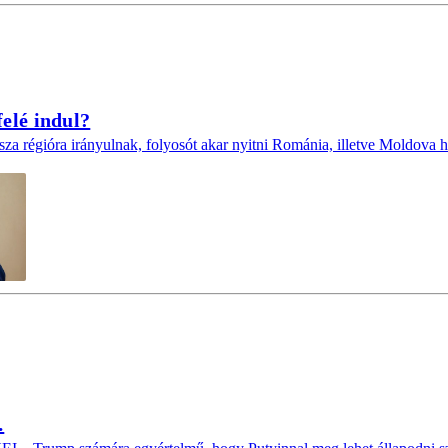
elé indul?
za régióra irányulnak, folyosót akar nyitni Románia, illetve Moldova hat
…