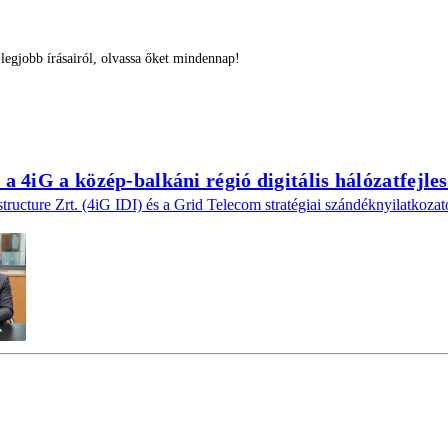
egjobb írásairól, olvassa őket mindennap!
l a 4iG a közép-balkáni régió digitális hálózatfejle
structure Zrt. (4iG IDI) és a Grid Telecom stratégiai szándéknyilatkozatot