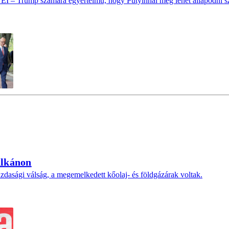
ump számára egyértelmű, hogy Putyinnal meg lehet állapodni szá
alkánon
azdasági válság, a megemelkedett kőolaj- és földgázárak voltak.