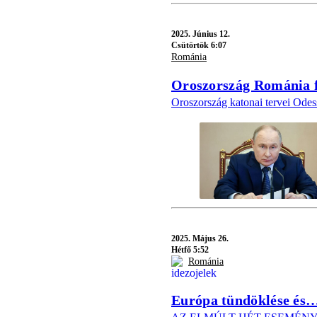
2025.
Június 12.
Csütörtök 6:07
Románia
Oroszország Románia f
Oroszország katonai tervei Odess
2025.
Május 26.
Hétfő 5:52
Románia
Európa tündöklése és