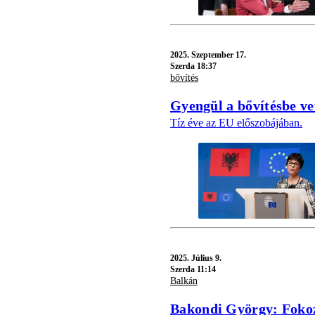
2025.
Szeptember 17.
Szerda 18:37
bővítés
Gyengül a bővítésbe ve
Tíz éve az EU előszobájában.
2025.
Július 9.
Szerda 11:14
Balkán
Bakondi György: Fokoz