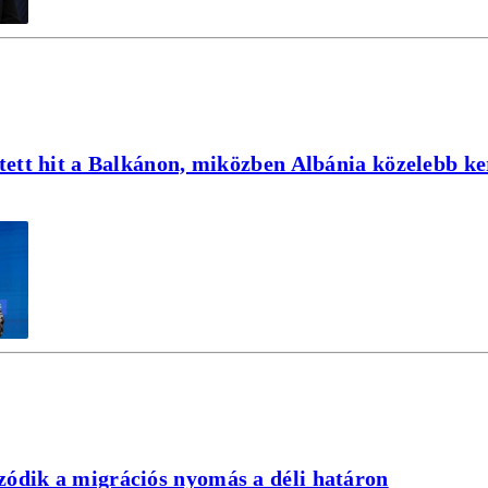
tett hit a Balkánon, miközben Albánia közelebb k
ódik a migrációs nyomás a déli határon