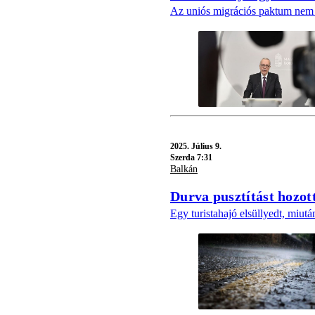
Az uniós migrációs paktum nem 
2025.
Július 9.
Szerda 7:31
Balkán
Durva pusztítást hozott
Egy turistahajó elsüllyedt, miut