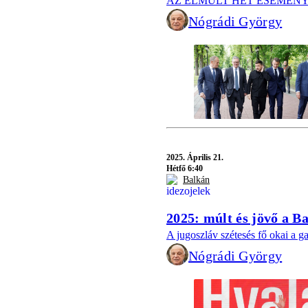
AZ ELMÚLT HÉT ESEMÉNYEI – Tr
Nógrádi György
2025.
Április 21.
Hétfő 6:40
Balkán
2025: múlt és jövő a B
A jugoszláv szétesés fő okai a g
Nógrádi György